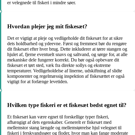
er velegnede til fiskeri i mindre søer.
Hvordan plejer jeg mit fiskesæt?
Det er vigtigt at pleje og vedligeholde dit fiskesæt for at sikre
dets holdbarhed og ydeevne. Først og fremmest bør du rengøre
dit fiskesæt efter hver brug. Dette inkluderer at tørre stangen og
hjulet af, fjerne eventuelt snavs og saltvand, og sørge for, at alle
mekaniske dele fungerer korrekt. Du bør også opbevare dit
fiskesæt et tørt sted, væk fra direkte sollys og ekstreme
temperaturer. Vedligeholdelse af linerne, udskiftning af slidte
komponenter og regelmæssig inspektion af fiskesættet er også
vigtigt for at forlænge levetiden.
Hvilken type fiskeri er et fiskesæt bedst egnet til?
Et fiskesæt kan være egnet til forskellige typer fiskeri,
afhængigt af dets egenskaber. Generelt er fiskesæt med
mellemstor stang længde og mellemstørrelse hjul velegnet til
fiskeri i ferskvandssøer og floder, hvor man kan fange moderate