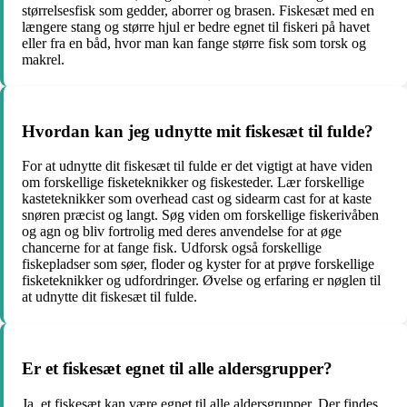
størrelsesfisk som gedder, aborrer og brasen. Fiskesæt med en
længere stang og større hjul er bedre egnet til fiskeri på havet
eller fra en båd, hvor man kan fange større fisk som torsk og
makrel.
Hvordan kan jeg udnytte mit fiskesæt til fulde?
For at udnytte dit fiskesæt til fulde er det vigtigt at have viden
om forskellige fisketeknikker og fiskesteder. Lær forskellige
kasteteknikker som overhead cast og sidearm cast for at kaste
snøren præcist og langt. Søg viden om forskellige fiskerivåben
og agn og bliv fortrolig med deres anvendelse for at øge
chancerne for at fange fisk. Udforsk også forskellige
fiskepladser som søer, floder og kyster for at prøve forskellige
fisketeknikker og udfordringer. Øvelse og erfaring er nøglen til
at udnytte dit fiskesæt til fulde.
Er et fiskesæt egnet til alle aldersgrupper?
Ja, et fiskesæt kan være egnet til alle aldersgrupper. Der findes