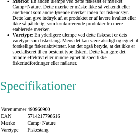
Mærke
: En anden ulempe ved dette fiskesæt er mærket
Camp+Nature. Dette mærke er måske ikke så velkendt eller
anerkendt som andre førende mærker inden for fiskeudstyr.
Dette kan give indtryk af, at produktet er af lavere kvalitet eller
ikke så pålideligt som konkurrerende produkter fra mere
etablerede mærker.
Varetype
: En yderligere ulempe ved dette fiskesæt er dets
varetype som fiskestang. Mens det kan være alsidigt og egnet til
forskellige fiskeriaktiviteter, kan det også betyde, at det ikke er
specialiseret til en bestemt type fiskeri. Dette kan gøre det
mindre effektivt eller mindre egnet til specifikke
fiskeriudfordringer eller målarter.
Specifikationer
Varenummer
490960900
EAN
5714217798616
Mærke
Camp+Nature
Varetype
Fiskestang