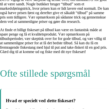
til at være sandt. Nogle butikker bruger “tilbud” som et
markedsføringstrick, hvor prisen kun er lidt lavere end normalt. De kan
også hæve prisen først og derefter give et såkaldt “tilbud” på samme
pris som tidligere. Vær opmærksom på sådanne trick og gennemskue
dem ved at sammenligne priser og gøre din research.
At finde et billigt fiskesæt på tilbud kan være en fantastisk måde at
spare penge og få et kvalitetsprodukt. Vær opmærksom på
tilbudsperioder, vær skeptisk over for for gode tilbud, og vær villig til
at sammenligne priser for at få det bedste tilbud. Så kan du få en
fremragende fiskestang med hjul til put and take-fiskeri til en god pris.
Glæd dig til at komme ud og fiske med dit nye fiskesæt!
Ofte stillede spørgsmål
Hvad er specielt ved dette fiskesæt?