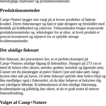
bæredygtige materialer og produktionsmetoder.
Produktionsmetoder
Camp+Nature lægger stor vægt på at levere produkter af højeste
kvalitet. Deres fiskestænger og hjul er nøje designet og fremstillet med
henblik på holdbarhed og ydeevne. Virksomheden bruger avancerede
produktionsmetoder og -teknologier for at sikre, at hvert produkt er
præcist konstrueret og afprøvet for at opfylde strenge
kvalitetsstandarder.
Det alsidige fiskesæt
Det fiskesæt, der præsenteres her, er et perfekt eksempel på
Camp+Natures alsidige tilgang til fiskeudstyr. Stangen på 273 cm er
ideel til fiskeri efter aborre, ørreder, gedder, hornfisk og lignende arter.
Uanset om du planlægger at prøve fiskeri i put and take-søer, langs
kysten eller ude på havet, vil dette fiskesæt opfylde dine behov.Hjul og
line medfølger også i fiskesættet, så du ikke behøver at bekymre dig
om yderligere tilbehør. Kombinationen af den alsidige fiskestang,
kvalitetshjulet og pålidelig line sikrer, at du er godt rustet til enhver
fiskeudfordring.
Valget af Camp+Nature