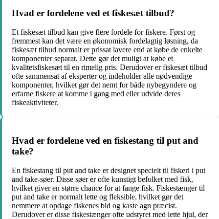
Hvad er fordelene ved et fiskesæt tilbud?
Et fiskesæt tilbud kan give flere fordele for fiskere. Først og
fremmest kan det være en økonomisk fordelagtig løsning, da
fiskesæt tilbud normalt er prissat lavere end at købe de enkelte
komponenter separat. Dette gør det muligt at købe et
kvalitetsfiskesæt til en rimelig pris. Derudover er fiskesæt tilbud
ofte sammensat af eksperter og indeholder alle nødvendige
komponenter, hvilket gør det nemt for både nybegyndere og
erfarne fiskere at komme i gang med eller udvide deres
fiskeaktiviteter.
Hvad er fordelene ved en fiskestang til put and
take?
En fiskestang til put and take er designet specielt til fiskeri i put
and take-søer. Disse søer er ofte kunstigt befolket med fisk,
hvilket giver en større chance for at fange fisk. Fiskestænger til
put and take er normalt lette og fleksible, hvilket gør det
nemmere at opdage fiskenes bid og kaste agn præcist.
Derudover er disse fiskestænger ofte udstyret med lette hjul, der