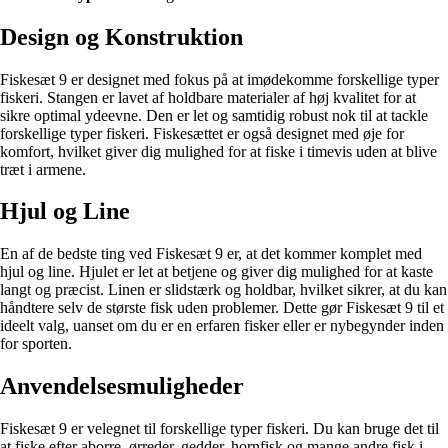
Design og Konstruktion
Fiskesæt 9 er designet med fokus på at imødekomme forskellige typer
fiskeri. Stangen er lavet af holdbare materialer af høj kvalitet for at
sikre optimal ydeevne. Den er let og samtidig robust nok til at tackle
forskellige typer fiskeri. Fiskesættet er også designet med øje for
komfort, hvilket giver dig mulighed for at fiske i timevis uden at blive
træt i armene.
Hjul og Line
En af de bedste ting ved Fiskesæt 9 er, at det kommer komplet med
hjul og line. Hjulet er let at betjene og giver dig mulighed for at kaste
langt og præcist. Linen er slidstærk og holdbar, hvilket sikrer, at du kan
håndtere selv de største fisk uden problemer. Dette gør Fiskesæt 9 til et
ideelt valg, uanset om du er en erfaren fisker eller er nybegynder inden
for sporten.
Anvendelsesmuligheder
Fiskesæt 9 er velegnet til forskellige typer fiskeri. Du kan bruge det til
at fiske efter aborre, ørreder, gedder, hornfisk og mange andre fisk i