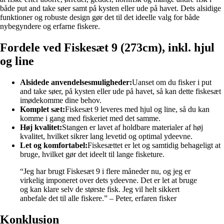
både put and take søer samt på kysten eller ude på havet. Dets alsidige
funktioner og robuste design gør det til det ideelle valg for både
nybegyndere og erfarne fiskere.
Fordele ved Fiskesæt 9 (273cm), inkl. hjul
og line
Alsidede anvendelsesmuligheder:
Uanset om du fisker i put
and take søer, på kysten eller ude på havet, så kan dette fiskesæt
imødekomme dine behov.
Komplet sæt:
Fiskesæt 9 leveres med hjul og line, så du kan
komme i gang med fiskeriet med det samme.
Høj kvalitet:
Stangen er lavet af holdbare materialer af høj
kvalitet, hvilket sikrer lang levetid og optimal ydeevne.
Let og komfortabel:
Fiskesættet er let og samtidig behageligt at
bruge, hvilket gør det ideelt til lange fisketure.
“Jeg har brugt Fiskesæt 9 i flere måneder nu, og jeg er
virkelig imponeret over dets ydeevne. Det er let at bruge
og kan klare selv de største fisk. Jeg vil helt sikkert
anbefale det til alle fiskere.” – Peter, erfaren fisker
Konklusion