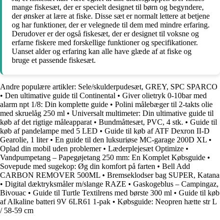
mange fiskesæt, der er specielt designet til børn og begyndere,
der ønsker at lære at fiske. Disse sæt er normalt lettere at betjene
og har funktioner, der er velegnede til dem med mindre erfaring.
Derudover er der også fiskesæt, der er designet til voksne og
erfarne fiskere med forskellige funktioner og specifikationer.
Uanset alder og erfaring kan alle have glæde af at fiske og
bruge et passende fiskesæt.
Andre populære artikler:
Sele/skulderpudesæt, GREY, SPC SPARCO
•
Den ultimative guide til Continental
•
Giver olietryk 0-10bar med
alarm npt 1/8: Din komplette guide
•
Polini målebæger til 2-takts olie
med skruelåg 250 ml
•
Universalt multimeter: Din ultimative guide til
køb af det rigtige måleapparat
•
Bundmåttesæt, PVC, 4 stk.
•
Guide til
køb af pandelampe med 5 LED
•
Guide til køb af ATF Dexron II-D
Gearolie, 1 liter
•
En guide til den luksuriøse MC-garage 200D XL
•
Oplad din mobil uden problemer
•
Læderplejesæt Optimize
•
Vandpumpetang – Papegøjetang 250 mm: En Komplet Købsguide
•
Sovepude med sugekop: Øg din komfort på farten
•
Bell Add
CARBON REMOVER 500ML
•
Bremseklodser bag SUPER, Katana
•
Digital dæktryksmåler m/slange RAZE
•
Gaskogeblus – Campingaz,
Bivouac
•
Guide til Turtle Textilrens med børste 300 ml
•
Guide til køb
af Alkaline batteri 9V 6LR61 1-pak
•
Købsguide: Neopren hætte str L
/ 58-59 cm