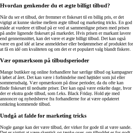
Hvordan genkender du et ægte billigt tilbud?
Når du ser et tilbud, der fremmer et fiskesæt til en billig pris, er det
vigtigt at kunne skelne mellem ægte tilbud og marketing tricks. En god
måde at vurdere et tilbud på er ved at sammenligne prisen med prisen
på andre lignende fiskesæt på markedet. Hvis prisen er markant lavere
end gennemsnittet, kan det være et ægte billigt tilbud. Det kan også
være en god idé at læse anmeldelser eller bedømmelser af produktet for
at få en idé om kvaliteten og om det er et populært valg blandt fiskere.
Vær opmærksom på tilbudsperioder
Mange butikker og online forhandlere har særlige tilbud og kampagner
i løbet af året. Det kan være i forbindelse med højtider som jul eller
sommerudsalg. Vær opmærksom på disse perioder, da du ofte kan
finde fiskesæt til nedsatte priser. Der kan også være enkelte dage, hvor
der er ekstra gode tilbud, som f.eks. Black Friday. Hold øje med
annoncer og nyhedsbreve fra forhandlerne for at være opdateret
omkring kommende tilbud.
Undgå at falde for marketing tricks
Nogle gange kan der være tilbud, der virker for gode til at være sande.
Det er vigtigt at være skeptisk og tænke over, om tilbuddet er for godt