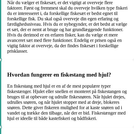
Når du vælger et fiskesæt, er det vigtigt at overveje flere
faktorer. Først og fremmest skal du overveje hvilken type fiskeri
du er interesseret i, da forskellige fiskesæt er bedst egnet til
forskellige fisk. Du skal også overveje din egen erfaring og
færdighedsniveau. Hvis du er nybegynder, er det bedst at vælge
et sæt, der er nemt at bruge og har grundlæggende funktioner.
Hvis du derimod er en erfaren fisker, kan du vælge et mere
avanceret sæt med flere funktioner. Endelig er prisen også en
vigtig faktor at overveje, da der findes fiskesæt i forskellige
prisklasser.
Hvordan fungerer en fiskestang med hjul?
En fiskestang med hjul er en af de mest populære typer
fiskestænger. Hjulet eller snellen er monteret på fiskestangen og
bruges til at opbevare og udrulle fiskesnøren. Når hjulet drejes,
udrulles snøren, og når hjulet stopper med at dreje, blokeres
snøren. Dette giver fiskeren mulighed for at kaste snøren ud i
vandet og trække den tilbage, når der er bid. Fiskestænger med
hjul er ideelle til både kastefiskeri og bådfiskeri.