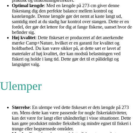
praktisk og omkostningseffektivt.
Optimal længde
: Med en længde på 273 cm giver denne
fiskestang dig den perfekte balance mellem kontrol og
kastelængde. Denne længde gør det nemt at kaste langt ud,
samtidig med at du stadig har kontrol over stangen. Dette er en
fordel, der gør det lettere for dig at fange fiskene, uanset hvor de
befinder sig.
Høj kvalitet
: Dette fiskesæt er produceret af det anerkendte
mærke Camp+Nature, hvilket er en garanti for kvalitet og
holdbarhed. Du kan være sikker på, at dette sæt er lavet af
materialer af høj kvalitet, der kan modstå belastningen ved
fiskeri og holde i lang tid. Dette gør det til et pålideligt og
langsigtet valg.
Ulemper
Størrelse
: En ulempe ved dette fiskesæt er dets længde på 273
cm. Mens dette kan være passende for nogle fiskeriaktiviteter,
kan det være for langt eller uhåndterligt i visse situationer. Dette
kan gøre produktet mindre fleksibelt og mindre egnet til fiskeri i
trange eller begrænsede områder.