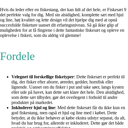
Hvis du leder efter en fiskestang, der kan lidt af det hele, er Fiskesæt 9
det perfekte valg for dig. Med sin alsidighed, komplette sæt med hjul
og line, høj kvalitet og lette design vil det hjælpe dig med at opnå
succesfulde fisketure uanset dit erfaringsniveau. Så gå ikke glip af
muligheden for at få fingrene i dette fantastiske fiskesæt og opleve en
oplevelse i fiskeri, som du aldrig vil glemme!
Fordele
Velegnet til forskellige fisketyper
: Dette fiskesæt er perfekt til
dig, der fisker efter aborre, ørreder, gedder, hornfisk eller
lignende. Uanset om du fisker i put and take søer, langs kysten
eller ude på havet, kan dette sæt klare det hele. Den alsidighed,
som dette sæt tilbyder, gør det overlegent i forhold til andre
produkter på markedet.
Inkluderer hjul og line
: Med dette fiskesæt får du ikke kun en
god fiskestang, men også et hjul og line med i købet. Dette
betyder, at du ikke behøver at købe ekstra udstyr separat, da alt,
hvad du har brug for, allerede er inkluderet. Dette gør det både