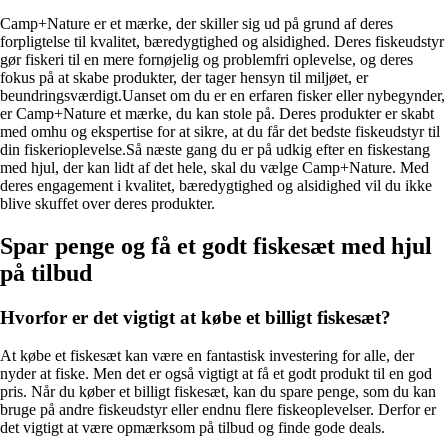
Camp+Nature er et mærke, der skiller sig ud på grund af deres
forpligtelse til kvalitet, bæredygtighed og alsidighed. Deres fiskeudstyr
gør fiskeri til en mere fornøjelig og problemfri oplevelse, og deres
fokus på at skabe produkter, der tager hensyn til miljøet, er
beundringsværdigt.Uanset om du er en erfaren fisker eller nybegynder,
er Camp+Nature et mærke, du kan stole på. Deres produkter er skabt
med omhu og ekspertise for at sikre, at du får det bedste fiskeudstyr til
din fiskerioplevelse.Så næste gang du er på udkig efter en fiskestang
med hjul, der kan lidt af det hele, skal du vælge Camp+Nature. Med
deres engagement i kvalitet, bæredygtighed og alsidighed vil du ikke
blive skuffet over deres produkter.
Spar penge og få et godt fiskesæt med hjul
på tilbud
Hvorfor er det vigtigt at købe et billigt fiskesæt?
At købe et fiskesæt kan være en fantastisk investering for alle, der
nyder at fiske. Men det er også vigtigt at få et godt produkt til en god
pris. Når du køber et billigt fiskesæt, kan du spare penge, som du kan
bruge på andre fiskeudstyr eller endnu flere fiskeoplevelser. Derfor er
det vigtigt at være opmærksom på tilbud og finde gode deals.