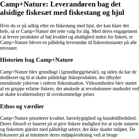
Camp+Nature: Leverandøren bag det
alsidige fiskesæt med fiskestang og hjul
Hvis du er på udkig efter en fiskestang med hjul, der kan klare det
hele, så er Camp+Nature det rette valg for dig. Med deres engagement
i at levere produkter af høj kvalitet og alsidighed inden for fiskeri, er
Camp+Nature blevet en pålidelig leverandør til fiskeentusiaster på alle
niveauer.
Historien bag Camp+Nature
Camp+Nature blev grundlagt i [grundlæggelsesår], og siden da har de
dedikeret sig til at skabe pålidelige fiskeprodukter, der tilbyder
enestående ydeevne i enhver fiskesituation. Virksomheden blev startet
af en gruppe erfarne fiskere, der ønskede at revolutionere markedet ved
at skabe kvalitetsudstyr til overkommelige priser.
Ethos og værdier
Camp+Nature prioriterer kvalitet, bæredygtighed og kundetilfredshed.
Deres filosofi er baseret på at give fiskere mulighed for at nyde naturen
og fiskeriets glæder med pålideligt udstyr, der ikke skader miljøet. De
fokuserer på at minimere deres miljøpåvirkning ved at bruge