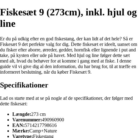
Fiskesæt 9 (273cm), inkl. hjul og
line
Er du på udkig efter en god fiskestang, der kan lidt af det hele? Så er
Fiskesæt 9 det perfekte valg for dig. Dette fiskesæt er ideelt, uanset om
du fisker efter aborre, ørreder, gedder, hornfisk eller lignende i put and
take, på kysten eller ude på havet. Med hjul og line følger dette sæt
med alt, hvad du behøver for at komme i gang med at fiske. I denne
guide vil vi give dig al den information, du har brug for, til at træffe en
informeret beslutning, når du køber Fiskesæt 9.
Specifikationer
Lad os starte med at se på nogle af de specifikationer, der følger med
dette fiskesæt:
Længde:
273 cm
Varenummer:
490960900
EAN:
5714217798616
Mærke:
Camp+Nature
Varetype:
Fiskestang