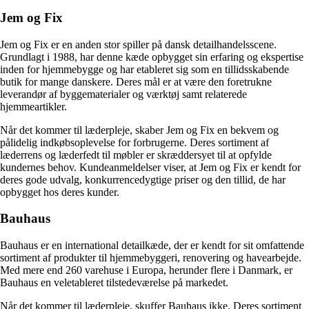
Jem og Fix
Jem og Fix er en anden stor spiller på dansk detailhandelsscene.
Grundlagt i 1988, har denne kæde opbygget sin erfaring og ekspertise
inden for hjemmebygge og har etableret sig som en tillidsskabende
butik for mange danskere. Deres mål er at være den foretrukne
leverandør af byggematerialer og værktøj samt relaterede
hjemmeartikler.
Når det kommer til læderpleje, skaber Jem og Fix en bekvem og
pålidelig indkøbsoplevelse for forbrugerne. Deres sortiment af
læderrens og læderfedt til møbler er skræddersyet til at opfylde
kundernes behov. Kundeanmeldelser viser, at Jem og Fix er kendt for
deres gode udvalg, konkurrencedygtige priser og den tillid, de har
opbygget hos deres kunder.
Bauhaus
Bauhaus er en international detailkæde, der er kendt for sit omfattende
sortiment af produkter til hjemmebyggeri, renovering og havearbejde.
Med mere end 260 varehuse i Europa, herunder flere i Danmark, er
Bauhaus en veletableret tilstedeværelse på markedet.
Når det kommer til læderpleje, skuffer Bauhaus ikke. Deres sortiment