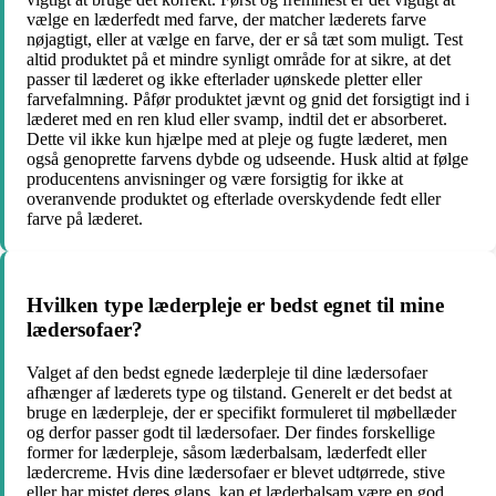
vælge en læderfedt med farve, der matcher læderets farve
nøjagtigt, eller at vælge en farve, der er så tæt som muligt. Test
altid produktet på et mindre synligt område for at sikre, at det
passer til læderet og ikke efterlader uønskede pletter eller
farvefalmning. Påfør produktet jævnt og gnid det forsigtigt ind i
læderet med en ren klud eller svamp, indtil det er absorberet.
Dette vil ikke kun hjælpe med at pleje og fugte læderet, men
også genoprette farvens dybde og udseende. Husk altid at følge
producentens anvisninger og være forsigtig for ikke at
overanvende produktet og efterlade overskydende fedt eller
farve på læderet.
Hvilken type læderpleje er bedst egnet til mine
lædersofaer?
Valget af den bedst egnede læderpleje til dine lædersofaer
afhænger af læderets type og tilstand. Generelt er det bedst at
bruge en læderpleje, der er specifikt formuleret til møbellæder
og derfor passer godt til lædersofaer. Der findes forskellige
former for læderpleje, såsom læderbalsam, læderfedt eller
lædercreme. Hvis dine lædersofaer er blevet udtørrede, stive
eller har mistet deres glans, kan et læderbalsam være en god