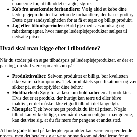
chancerne for, at tilbuddet er ægte, større.
Køb fra anerkendte forhandlere:
Vælg altid at købe dine
læderplejeprodukter fra betroede forhandlere, der har et godt ry.
Dette øger sandsynligheden for at få et ægte og billigt produkt.
Jag efter tilbudsperioder:
Hold øje med sæsonudsalg og
rabatkampagner, hvor mange læderplejeprodukter sælges til
nedsatte priser.
Hvad skal man kigge efter i tilbuddene?
Når du støder på en ægte tilbudspris på læderplejeprodukter, er der et
par ting, du skal være opmærksom på:
Produktkvalitet:
Selvom produktet er billigt, bør kvaliteten
ikke være på kompromis. Tjek produktets specifikationer og vær
sikker på, at det opfylder dine behov.
Holdbarhed:
Sørg for at læse om holdbarheden af produktet.
Hvis det er et produkt, der hurtigt kan tørre ud eller blive
inaktivt, er det måske ikke et godt tilbud i det lange løb.
Mængde:
Tjek hvor meget produkt du får til prisen. Nogle
tilbud kan virke billige, men når du sammenligner mængderne,
kan det vise sig, at du får mere for pengene et andet sted.
At finde gode tilbud på læderplejeprodukter kan være en spændende
proces, men det betaler sig at være opmærksom på detaljerne for at