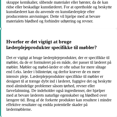
skrappe kemikalier, slibende materialer eller børster, da de kan
ridse eller beskadige kunstlæderet. For at opretholde og beskytte
kunstlæderet kan du anvende en kunstlæderpleje efter
producentens anvisninger. Dette vil hjælpe med at bevare
materialets blødhed og forhindre udtørring og revner.
Hvorfor er det vigtigt at bruge
læderplejeprodukter specifikke til møbler?
Det er vigtigt at bruge læderplejeprodukter, der er specifikke til
møbler, da de er formuleret på en måde, der passer til læderet på
møbler. Møbler og møbel-læder er ofte udsat for mere slitage
end f.eks. læder i bilinteriør, og derfor kræver de en mere
intensiv pleje. Læderplejeprodukter specifikke til møbler er
designet til at trænge dybt ind i læderet, fugtgive det og beskytte
mod almindelige problemer såsom tørhed, revner eller
farvefalmning. De indeholder også ingredienser, der hjælper
med at bevare læderets naturlige egenskaber og blødhed over
længere tid. Brug af de forkerte produkter kan resultere i mindre
effektive resultater og endda potentielle skader på
lædermøblerne.