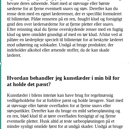
bevare deres udseende. Start med at støvsuge eller børste
sæderne for at fjerne eventuelt snavs og støv. Derefter kan du
rense dem med en egnet læderrenser, der er specifikt formuleret
til bilinteriør. Påfør renseren på en ren, fnugfri klud og forsigtigt
gnid den over lædersæderne for at fjerne pletter eller snavs.
Efter rensning skal du fjerne overskydende renser med en fugtig
klud og tørre området grundigt af med en tør klud. Afslut ved at
påføre en læderpleje specielt til bilinteriør for at beskytte læderet
mod udtørring og solskader. Undgå at bruge produkter, der
indeholder alkohol eller ætsende stoffer, da de kan skade
læderet.
Hvordan behandler jeg kunstlæder i min bil for
at holde det pænt?
Kunstlæder i bilens interiør kan have brug for regelmæssig
vedligeholdelse for at forblive pænt og holde længere. Start med
at støvsuge eller børste overfladen for at fjerne snavs eller
støvpartikler. Derefter kan du bruge en mild sæbeopløsning og
en ren, blød klud til at tørre overfladen forsigtigt af og fjerne
eventuelle pletter. Husk altid at teste sæbeopløsningen på et
mindre synligt område først for at undgå skader. Undgå at bruge