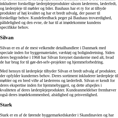
inkluderer forskellige læderplejeprodukter såsom læderrens, læderfedt,
og læderpleje til møbler og biler. Bauhaus har et ry for at tilbyde
produkter af høj kvalitet og har et bredt udvalg, der passer til
forskellige behov. Kundefeedback peger på Bauhaus troværdighed,
pålidelighed og den evne, de har til at imødekomme kundens
specifikke behov.
Silvan
Silvan er en af de mest velkendte detailhandlere i Danmark med
speciale inden for byggematerialer, værktøj og boligindretning. Siden
deres begyndelse i 1968 har Silvan forsynet danskerne med alt, hvad
de har brug for til gør-det-selv-projekter og hjemmeforbedring.
Med hensyn til læderpleje tilbyder Silvan et bredt udvalg af produkter,
der opfylder kundernes behov. Deres sortiment inkluderer læderpleje til
møbler og en bred vifte af læderrens og læderfedt. Silvan er kendt for
deres ekspertise inden for hjemmebyggeri, og dette afspejles i
kvaliteten af deres læderplejeprodukter. Kundeanmeldelser fremhæver
også deres imødekommenhed, alsidighed og prisvenlighed.
Stark
Stark er en af de førende byggemarkedskæder i Skandinavien og har