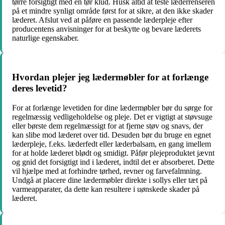
tørre forsigtigt med en tør klud. Husk altid at teste læderrenseren
på et mindre synligt område først for at sikre, at den ikke skader
læderet. Afslut ved at påføre en passende læderpleje efter
producentens anvisninger for at beskytte og bevare læderets
naturlige egenskaber.
Hvordan plejer jeg lædermøbler for at forlænge
deres levetid?
For at forlænge levetiden for dine lædermøbler bør du sørge for
regelmæssig vedligeholdelse og pleje. Det er vigtigt at støvsuge
eller børste dem regelmæssigt for at fjerne støv og snavs, der
kan slibe mod læderet over tid. Desuden bør du bruge en egnet
læderpleje, f.eks. læderfedt eller læderbalsam, en gang imellem
for at holde læderet blødt og smidigt. Påfør plejeproduktet jævnt
og gnid det forsigtigt ind i læderet, indtil det er absorberet. Dette
vil hjælpe med at forhindre tørhed, revner og farvefalmning.
Undgå at placere dine lædermøbler direkte i sollys eller tæt på
varmeapparater, da dette kan resultere i uønskede skader på
læderet.