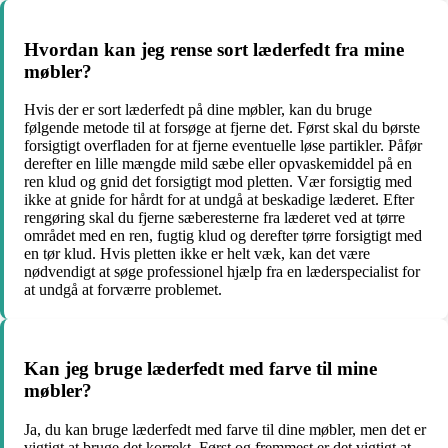
Hvordan kan jeg rense sort læderfedt fra mine
møbler?
Hvis der er sort læderfedt på dine møbler, kan du bruge
følgende metode til at forsøge at fjerne det. Først skal du børste
forsigtigt overfladen for at fjerne eventuelle løse partikler. Påfør
derefter en lille mængde mild sæbe eller opvaskemiddel på en
ren klud og gnid det forsigtigt mod pletten. Vær forsigtig med
ikke at gnide for hårdt for at undgå at beskadige læderet. Efter
rengøring skal du fjerne sæberesterne fra læderet ved at tørre
området med en ren, fugtig klud og derefter tørre forsigtigt med
en tør klud. Hvis pletten ikke er helt væk, kan det være
nødvendigt at søge professionel hjælp fra en læderspecialist for
at undgå at forværre problemet.
Kan jeg bruge læderfedt med farve til mine
møbler?
Ja, du kan bruge læderfedt med farve til dine møbler, men det er
vigtigt at bruge det korrekt. Først og fremmest er det vigtigt at