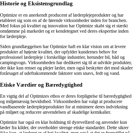
Historie og Eksistensgrundlag
Optimize er en anerkendt producent af læderplejeprodukter og har
etableret sig som en af de førende virksomheder inden for branchen.
Med fokus på kvalitet og innovation har Optimize skabt sig et stærkt
omdømme på markedet og er kendetegnet ved deres ekspertise inden
for læderpleje.
Siden grundlæggelsen har Optimize haft en klar vision om at levere
produkter af højeste kvalitet, der opfylder kundernes behov for
professionel læderpleje i forskellige industrier, herunder bil, båd og
campingvogn. Virksomheden har dedikeret sig til at udvikle produkter,
der ikke kun renser og plejer læder, men også beskytter det mod skader
forårsaget af udefrakommende faktorer som snavs, fedt og vand.
Etiske Værdier og Bæredygtighed
En vigtig del af Optimizes ethos er deres forpligtelse til bæredygtighed
og miljømæssig bevidsthed. Virksomheden har valgt at producere
vandbaserede læderplejeprodukter for at minimere deres indvirkning
på miljøet og reducere anvendelsen af skadelige kemikalier.
Optimize har også en klar holdning til dyrevelfærd og anvender kun
læder fra kilder, der overholder strenge etiske standarder. Dette sikrer
ikke kun, at læderet er af høj kvalitet, men også at det er fremstillet på