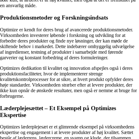
en ansvarlig måde.
Produktionsmetoder og Forskningsindsats
Optimize er kendt for deres brug af avancerede produktionsmetoder.
Virksomheden investerer løbende i forskning og udvikling for at
forbedre deres produkter og finde nye løsninger, der kan møde de
skiftende behov i markedet. Dette indebærer omhyggelig udvælgelse
af ingredienser, testning af produkter i samarbejde med førende
garverier og konstant forbedring af deres formuleringer.
Optimizes dedikation til kvalitet og innovation afspejles også i deres
produktionsfaciliteter, hvor de implementerer strenge
kvalitetskontrolprocesser for at sikre, at hvert produkt opfylder deres
høje standarder. Virksomheden stræber efter at levere produkter, der
ikke kun opnår de ønskede resultater, men også er nemme at bruge for
forbrugerne.
Læderplejesættet – Et Eksempel på Optimizes
Ekspertise
Optimizes læderplejesæt er et glimrende eksempel på virksomhedens
ekspertise og engagement i at levere produkter af høj kvalitet. Sættet
består af læderrens, lædercreme, en svamp og klude, der tilsammen