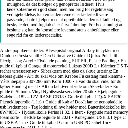
mulighed, da det blødgør og genopretter læderet. Hvis
lædersofaerne er i god stand, men har brug for regelmæssig
vedligeholdelse, kan en lædercreme eller læderfedt være
passende, da de hjælper med at opretholde læderets blødhed og
beskytte det mod fugttab eller farvefalmning. For bedst muligt at
beslutte sig kan du konsultere leverandørens anbefalinger eller
søge råd fra en læderspecialist.
Andre populære artikler:
Blæsepistol original Airboy til cykler med
Dunlop / Presta ventil
•
Den Ultimative Guide til Quixx Polish til
Plexiglas og Acryl
•
Flydende pakning, SUPER, Plastic Padding
•
En
guide til køb af Garage til motorcykel Luksus 200D L
•
Kärcher T 5 T-
racher terrasserenser
•
Slibeskærm med glas og skruejustering: En
købers guide
•
Alt, du skal vide om Krabbe Fiskestang med klemme
•
Vådslibepapir 230×280 mm Korn 1000
•
Hvad du skal vide, før du
køber Håndtag metal
•
Alt du behøver at vide om Skævbider
•
En
guide til Simoniz Vinyl Nybilsvaskeservietter 20 stk
•
Hjælpeguide:
Køleboks 18L – 12V RAZE CB18
•
Guide til køb af IQ-X SAE30
Plæneklipperolie (1 ltr)
•
Guide til køb af Dot-It lampe genopladelig
usb lysdæmper
•
Tag lodning til nye højder med Batteriloddekolbe kit
8W/485C
•
Hydraulikolie Perlus H 32, 1 liter:
•
Rygpude med memory
foam sorte – Bedste købeguide til 2021
•
Købsguide: USB 3.1 type C
til USB A 1 m
•
Guide til køb af Garmin USB PC-kabel 1m
•
Bremsevæske DOT 4, 1 liter