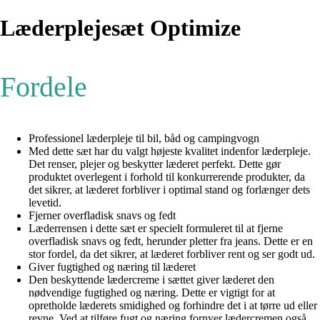
Læderplejesæt Optimize
Fordele
Professionel læderpleje til bil, båd og campingvogn
Med dette sæt har du valgt højeste kvalitet indenfor læderpleje.
Det renser, plejer og beskytter læderet perfekt. Dette gør
produktet overlegent i forhold til konkurrerende produkter, da
det sikrer, at læderet forbliver i optimal stand og forlænger dets
levetid.
Fjerner overfladisk snavs og fedt
Læderrensen i dette sæt er specielt formuleret til at fjerne
overfladisk snavs og fedt, herunder pletter fra jeans. Dette er en
stor fordel, da det sikrer, at læderet forbliver rent og ser godt ud.
Giver fugtighed og næring til læderet
Den beskyttende lædercreme i sættet giver læderet den
nødvendige fugtighed og næring. Dette er vigtigt for at
opretholde læderets smidighed og forhindre det i at tørre ud eller
revne. Ved at tilføre fugt og næring fornyer lædercremen også