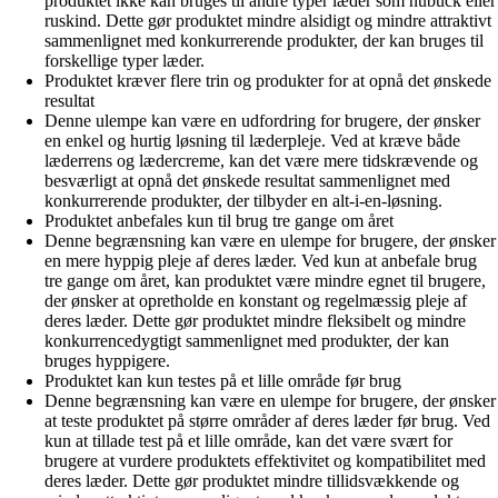
produktet ikke kan bruges til andre typer læder som nubuck eller
ruskind. Dette gør produktet mindre alsidigt og mindre attraktivt
sammenlignet med konkurrerende produkter, der kan bruges til
forskellige typer læder.
Produktet kræver flere trin og produkter for at opnå det ønskede
resultat
Denne ulempe kan være en udfordring for brugere, der ønsker
en enkel og hurtig løsning til læderpleje. Ved at kræve både
læderrens og lædercreme, kan det være mere tidskrævende og
besværligt at opnå det ønskede resultat sammenlignet med
konkurrerende produkter, der tilbyder en alt-i-en-løsning.
Produktet anbefales kun til brug tre gange om året
Denne begrænsning kan være en ulempe for brugere, der ønsker
en mere hyppig pleje af deres læder. Ved kun at anbefale brug
tre gange om året, kan produktet være mindre egnet til brugere,
der ønsker at opretholde en konstant og regelmæssig pleje af
deres læder. Dette gør produktet mindre fleksibelt og mindre
konkurrencedygtigt sammenlignet med produkter, der kan
bruges hyppigere.
Produktet kan kun testes på et lille område før brug
Denne begrænsning kan være en ulempe for brugere, der ønsker
at teste produktet på større områder af deres læder før brug. Ved
kun at tillade test på et lille område, kan det være svært for
brugere at vurdere produktets effektivitet og kompatibilitet med
deres læder. Dette gør produktet mindre tillidsvækkende og