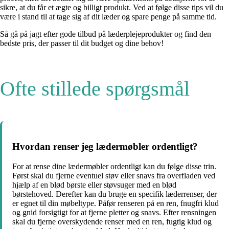
sikre, at du får et ægte og billigt produkt. Ved at følge disse tips vil du
være i stand til at tage sig af dit læder og spare penge på samme tid.
Så gå på jagt efter gode tilbud på læderplejeprodukter og find den
bedste pris, der passer til dit budget og dine behov!
Ofte stillede spørgsmål
Hvordan renser jeg lædermøbler ordentligt?
For at rense dine lædermøbler ordentligt kan du følge disse trin.
Først skal du fjerne eventuel støv eller snavs fra overfladen ved
hjælp af en blød børste eller støvsuger med en blød
børstehoved. Derefter kan du bruge en specifik læderrenser, der
er egnet til din møbeltype. Påfør renseren på en ren, fnugfri klud
og gnid forsigtigt for at fjerne pletter og snavs. Efter rensningen
skal du fjerne overskydende renser med en ren, fugtig klud og