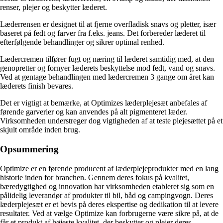
renser, plejer og beskytter læderet.
Læderrensen er designet til at fjerne overfladisk snavs og pletter, især
baseret på fedt og farver fra f.eks. jeans. Det forbereder læderet til
efterfølgende behandlinger og sikrer optimal renhed.
Lædercremen tilfører fugt og næring til læderet samtidig med, at den
genopretter og fornyer læderets beskyttelse mod fedt, vand og snavs.
Ved at gentage behandlingen med lædercremen 3 gange om året kan
læderets finish bevares.
Det er vigtigt at bemærke, at Optimizes læderplejesæt anbefales af
førende garverier og kan anvendes på alt pigmenteret læder.
Virksomheden understreger dog vigtigheden af at teste plejesættet på et
skjult område inden brug.
Opsummering
Optimize er en førende producent af læderplejeprodukter med en lang
historie inden for branchen. Gennem deres fokus på kvalitet,
bæredygtighed og innovation har virksomheden etableret sig som en
pålidelig leverandør af produkter til bil, båd og campingvogn. Deres
læderplejesæt er et bevis på deres ekspertise og dedikation til at levere
resultater. Ved at vælge Optimize kan forbrugerne være sikre på, at de
får et produkt af højeste kvalitet, der beskytter og plejer deres