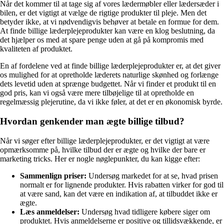
Når det kommer til at tage sig af vores lædermøbler eller lædersæder i
bilen, er det vigtigt at vælge de rigtige produkter til pleje. Men det
betyder ikke, at vi nødvendigvis behøver at betale en formue for dem.
At finde billige læderplejeprodukter kan være en klog beslutning, da
det hjælper os med at spare penge uden at gå på kompromis med
kvaliteten af produktet.
En af fordelene ved at finde billige læderplejeprodukter er, at det giver
os mulighed for at opretholde læderets naturlige skønhed og forlænge
dets levetid uden at sprænge budgettet. Når vi finder et produkt til en
god pris, kan vi også være mere tilbøjelige til at opretholde en
regelmæssig plejerutine, da vi ikke føler, at det er en økonomisk byrde.
Hvordan genkender man ægte billige tilbud?
Når vi søger efter billige læderplejeprodukter, er det vigtigt at være
opmærksomme på, hvilke tilbud der er ægte og hvilke der bare er
marketing tricks. Her er nogle nøglepunkter, du kan kigge efter:
Sammenlign priser:
Undersøg markedet for at se, hvad prisen
normalt er for lignende produkter. Hvis rabatten virker for god til
at være sand, kan det være en indikation af, at tilbuddet ikke er
ægte.
Læs anmeldelser:
Undersøg hvad tidligere købere siger om
produktet. Hvis anmeldelserne er positive og tillidsvækkende, er