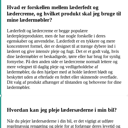
Hvad er forskellen mellem læderfedt og
lædercreme, og hvilket produkt skal jeg bruge til
mine lædermøbler?
Læderfedt og lædercreme er begge populære
læderplejeprodukter, men de har nogle forskelle i deres
egenskaber og anvendelse. Læderfedt er en tykkere og mere
koncentreret formel, der er designet til at trænge dybere ind i
læderet og give intensiv pleje og fugt. Det er et godt valg, hvis
dine lædermøbler er beskadigede, tørre eller har brug for synlig
fornyelse. På den anden side er lædercreme normalt lettere og
mere velegnet til daglig pleje og vedligeholdelse af
lædermøbler, da den hjælper med at holde læderet blødt og
beskyttet uden at efterlade en fedtet eller skinnende overflade.
Dit valg af produkt afhænger af tilstanden og behovene for dine
lædermøbler.
Hvordan kan jeg pleje lædersæderne i min bil?
Når du plejer lædersæderne i din bil, er det vigtigt at udføre
regelmæssig rengøring og pleje for at forlænge deres levetid og