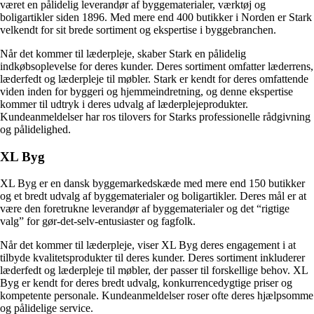
været en pålidelig leverandør af byggematerialer, værktøj og
boligartikler siden 1896. Med mere end 400 butikker i Norden er Stark
velkendt for sit brede sortiment og ekspertise i byggebranchen.
Når det kommer til læderpleje, skaber Stark en pålidelig
indkøbsoplevelse for deres kunder. Deres sortiment omfatter læderrens,
læderfedt og læderpleje til møbler. Stark er kendt for deres omfattende
viden inden for byggeri og hjemmeindretning, og denne ekspertise
kommer til udtryk i deres udvalg af læderplejeprodukter.
Kundeanmeldelser har ros tilovers for Starks professionelle rådgivning
og pålidelighed.
XL Byg
XL Byg er en dansk byggemarkedskæde med mere end 150 butikker
og et bredt udvalg af byggematerialer og boligartikler. Deres mål er at
være den foretrukne leverandør af byggematerialer og det “rigtige
valg” for gør-det-selv-entusiaster og fagfolk.
Når det kommer til læderpleje, viser XL Byg deres engagement i at
tilbyde kvalitetsprodukter til deres kunder. Deres sortiment inkluderer
læderfedt og læderpleje til møbler, der passer til forskellige behov. XL
Byg er kendt for deres bredt udvalg, konkurrencedygtige priser og
kompetente personale. Kundeanmeldelser roser ofte deres hjælpsomme
og pålidelige service.