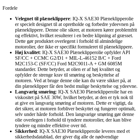
Fordele
Velegnet til plæneklippere
: IQ-X SAE30 Plæneklipperolie
er specielt designet til at opretholde og forbedre ydeevnen på
plæneklippere. Denne olie sikrer, at motoren kører problemfrit
og effektivt, hvilket resulterer i en bedre klipning af græsset.
Dette gør produktet overlegent i forhold til almindelige
motorolier, der ikke er specifikt formuleret til plæneklippere.
Høj kvalitet
: IQ-X SAE30 Plæneklipperolie opfylder API
SF/CC + CCMC G2/D1 + MIL-L-46152 B/C + Ford
M2C153-C (SF/CC) Ford M2C9011-A + GM 6085M
standarder. Dette betyder, at olien er af høj kvalitet og
opfylder de strenge krav til smøring og beskyttelse af
motoren. Ved at bruge denne olie kan du være sikker på, at
din plæneklipper får den bedst mulige beskyttelse og ydeevne.
Langvarig smøring
: IQ-X SAE30 Plæneklipperolie har en
viskositet på SAE 30W, hvilket betyder, at den er tyk nok til
at give en langvarig smøring af motoren. Dette er vigtigt, da
det sikrer, at motoren forbliver beskyttet og fungerer optimalt,
selv under hårde forhold. Den langvarige smøring gør denne
olie overlegen i forhold til tyndere motorolier, der kan blive
tyndere og mindre effektive over tid.
Sikkerhed
: IQ-X SAE30 Plæneklipperolie leveres med et
sikkerhedsdatablad, der giver dig alle de nødvendige