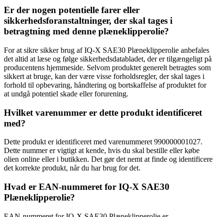
Er der nogen potentielle farer eller
sikkerhedsforanstaltninger, der skal tages i
betragtning med denne plæneklipperolie?
For at sikre sikker brug af IQ-X SAE30 Plæneklipperolie anbefales
det altid at læse og følge sikkerhedsdatabladet, der er tilgængeligt på
producentens hjemmeside. Selvom produktet generelt betragtes som
sikkert at bruge, kan der være visse forholdsregler, der skal tages i
forhold til opbevaring, håndtering og bortskaffelse af produktet for
at undgå potentiel skade eller forurening.
Hvilket varenummer er dette produkt identificeret
med?
Dette produkt er identificeret med varenummeret 990000001027.
Dette nummer er vigtigt at kende, hvis du skal bestille eller købe
olien online eller i butikken. Det gør det nemt at finde og identificere
det korrekte produkt, når du har brug for det.
Hvad er EAN-nummeret for IQ-X SAE30
Plæneklipperolie?
EAN-nummeret for IQ-X SAE30 Plæneklipperolie er