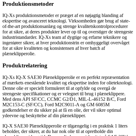
Produktionsmetoder
IQ-Xs produktionsmetoder er præget af en nøjagtig blanding af
ekspertise og avanceret teknologi. Virksomheden gør brug af state-
of-the-art produktionsanlæg og strenge kvalitetskontrolprocedurer
for at sikre, at deres produkter lever op til og overstiger de strengeste
industristandarder. IQ-Xs team af dygtige og erfarne teknikere og
ingeniører sikrer, at hver produktionstrin er omhyggeligt overvåget
for at sikre kvaliteten og konsistensen af ​​hver batch af
plæneklipperolie.
Produktrelatering
IQ-Xs IQ-X SAE30 Plæneklipperolie er en perfekt repræsentation
af mærkets enestående kvalitet og ekspertise inden for olieteknologi.
Denne olie er specielt formuleret til at opfylde og overgå de
strengeste specifikationer og er velegnet til brug i plæneklippere.
Med dens API SF/CC, CCMC G2/D1, MIL-L-46152 B/C, Ford
M2C153-C (SF/CC), Ford M2C9011-A og GM 6085M
godkendelser er du sikker på at få en olie, der vil sikre optimal
ydeevne og beskyttelse af din plæneklipper.
IQ-X SAE30 Plæneklipperolie er tilgængelig i en praktisk 1 liters
beholder, der sikrer, at du har nok olie til at opretholde din