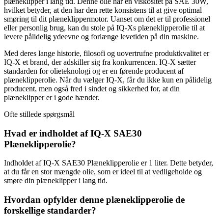
plæneklipper i lang tid. Denne olie har en viskositet på SAE 30W,
hvilket betyder, at den har den rette konsistens til at give optimal
smøring til dit plæneklippermotor. Uanset om det er til professionel
eller personlig brug, kan du stole på IQ-Xs plæneklipperolie til at
levere pålidelig ydeevne og forlænge levetiden på din maskine.
Med deres lange historie, filosofi og uovertrufne produktkvalitet er
IQ-X et brand, der adskiller sig fra konkurrencen. IQ-X sætter
standarden for olieteknologi og er en førende producent af
plæneklipperolie. Når du vælger IQ-X, får du ikke kun en pålidelig
producent, men også fred i sindet og sikkerhed for, at din
plæneklipper er i gode hænder.
Ofte stillede spørgsmål
Hvad er indholdet af IQ-X SAE30
Plæneklipperolie?
Indholdet af IQ-X SAE30 Plæneklipperolie er 1 liter. Dette betyder,
at du får en stor mængde olie, som er ideel til at vedligeholde og
smøre din plæneklipper i lang tid.
Hvordan opfylder denne plæneklipperolie de
forskellige standarder?