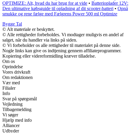
OPTIMIZE: Alt, hvad du har brug for at vide
•
Batterioplader 12V:
Den ultimative købsguide til opladning af dit scooter-batteri
•
Opnå
smukke og rene fælge med Fælgrens Power 500 ml Optimize
Bygge Tal
© Alt materiale er beskyttet.
© Alle rettigheder forbeholdes. Vi modtager muligvis en andel af
salget, når du handler via links på siden.
© Vi forbeholder os alle rettigheder til materialet på denne side.
Nogle links kan give os indtjening gennem affiliateprogrammer.
Kopiering eller videreformidling kræver tilladelse.
Om os
Oprindelse
Vores drivkraft
Om redaktionen
Vær med
Filialer
Info
Svar på spørgsmål
Vejledning
Tilbagemelding
Vi søger
Hjælp med info
Alliancer
Udbyder