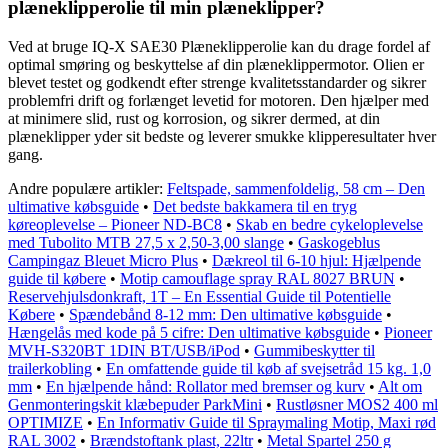
plæneklipperolie til min plæneklipper?
Ved at bruge IQ-X SAE30 Plæneklipperolie kan du drage fordel af
optimal smøring og beskyttelse af din plæneklippermotor. Olien er
blevet testet og godkendt efter strenge kvalitetsstandarder og sikrer
problemfri drift og forlænget levetid for motoren. Den hjælper med
at minimere slid, rust og korrosion, og sikrer dermed, at din
plæneklipper yder sit bedste og leverer smukke klipperesultater hver
gang.
Andre populære artikler:
Feltspade, sammenfoldelig, 58 cm – Den
ultimative købsguide
•
Det bedste bakkamera til en tryg
køreoplevelse – Pioneer ND-BC8
•
Skab en bedre cykeloplevelse
med Tubolito MTB 27,5 x 2,50-3,00 slange
•
Gaskogeblus
Campingaz Bleuet Micro Plus
•
Dækreol til 6-10 hjul: Hjælpende
guide til købere
•
Motip camouflage spray RAL 8027 BRUN
•
Reservehjulsdonkraft, 1T – En Essential Guide til Potentielle
Købere
•
Spændebånd 8-12 mm: Den ultimative købsguide
•
Hængelås med kode på 5 cifre: Den ultimative købsguide
•
Pioneer
MVH-S320BT 1DIN BT/USB/iPod
•
Gummibeskytter til
trailerkobling
•
En omfattende guide til køb af svejsetråd 15 kg. 1,0
mm
•
En hjælpende hånd: Rollator med bremser og kurv
•
Alt om
Genmonteringskit klæbepuder ParkMini
•
Rustløsner MOS2 400 ml
OPTIMIZE
•
En Informativ Guide til Spraymaling Motip, Maxi rød
RAL 3002
•
Brændstoftank plast, 22ltr
•
Metal Spartel 250 g