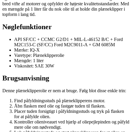
bred vifte af motorer og opfylder de højeste kvalitetsstandarder. Med
en mængde på 1 liter får du nok olie til at holde din plæneklipper i
topform i lang tid.
Nøglefunktioner
API SF/CC + CCMC G2/D1 + MIL-L-46152 B/C + Ford
M2C153-C (SF/CC) Ford M2C9011-A + GM 6085M
Mærke: IQ-X
Varetype: Plæneklipperolie
Mængde: 1 liter
Viskositet: SAE 30W
Brugsanvisning
Denne plæneklipperolie er nem at bruge. Følg blot disse enkle trin:
Find påfyldningsstuds på plæneklipperens motor.
Åbn flasken med olie og fastgør tuden til flasken.
Placer tuden forsigtigt i påfyldningsstuds og tryk på flasken
for at påfylde olien.
Kontroller olieniveauet ved hjælp af oliepejlepinden og påfyld
mere olie om nødvendigt.