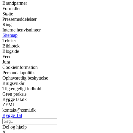
Brandpartner
Formidler
Støtte
Pressemeddelelser
Ring
Interne henvisninger
Sitemap
Tekster
Bibliotek
Blogside
Feed
Jura
Cookieinformation
Persondatapolitik
Ophavsretlig beskyttelse
Brugsvilkår
Tilgængeligt indhold
Grøn praksis
ByggeTal.dk
ZEMI
kontakt@zemi.dk
Bygge Tal
Del og hjælp
X