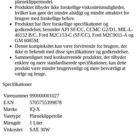
plæneklippermodel.
Produktet tilbyder ikke forskellige viskositetsmuligheder,
hvilket kan gøre det mindre alsidigt og mindre attraktivt for
brugere med forskellige behov.
Produktet har flere forskellige specifikationer og
godkendelser, herunder API SF/CC, CCMC G2/D1, MIL-L-
46152 B/C, Ford M2C153-C (SF/CC), Ford M2C9011-A og
GM 6085M.
Denne kompleksitet kan være forvirrende for brugere, der
ikke er bekendt med disse specifikationer og godkendelser.
Sammenlignet med konkurrerende produkter, der tilbyder
enklere og mere standardiserede specifikationer, kan dette
produkt være mindre brugervenligt og mere besværligt at
vælge og bruge.
Specifikationer
Varenummer
990000001027
EAN
5705755399878
Mærke
IQ-X
Varetype
Plæneklipperolie
Mængde
1 Liter
Viskositet
SAE 30W