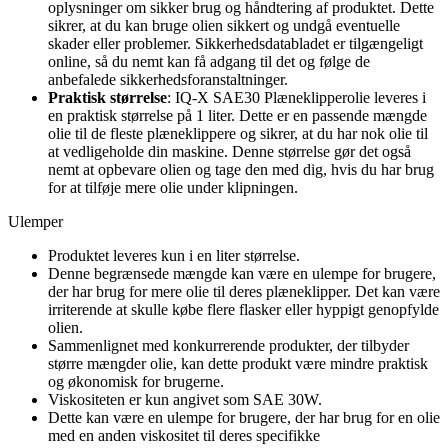
oplysninger om sikker brug og håndtering af produktet. Dette
sikrer, at du kan bruge olien sikkert og undgå eventuelle
skader eller problemer. Sikkerhedsdatabladet er tilgængeligt
online, så du nemt kan få adgang til det og følge de
anbefalede sikkerhedsforanstaltninger.
Praktisk størrelse
: IQ-X SAE30 Plæneklipperolie leveres i
en praktisk størrelse på 1 liter. Dette er en passende mængde
olie til de fleste plæneklippere og sikrer, at du har nok olie til
at vedligeholde din maskine. Denne størrelse gør det også
nemt at opbevare olien og tage den med dig, hvis du har brug
for at tilføje mere olie under klipningen.
Ulemper
Produktet leveres kun i en liter størrelse.
Denne begrænsede mængde kan være en ulempe for brugere,
der har brug for mere olie til deres plæneklipper. Det kan være
irriterende at skulle købe flere flasker eller hyppigt genopfylde
olien.
Sammenlignet med konkurrerende produkter, der tilbyder
større mængder olie, kan dette produkt være mindre praktisk
og økonomisk for brugerne.
Viskositeten er kun angivet som SAE 30W.
Dette kan være en ulempe for brugere, der har brug for en olie
med en anden viskositet til deres specifikke