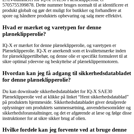
5705755399878. Dette nummer bruges normalt til at identificere et
produkt globalt og gør det muligt for butikker og forhandlere at
spore og håndtere produktets opbevaring og salg mere effektivt.
Hvad er mærket og varetypen for denne
plæneklipperolie?
IQ-X er mærket for denne plæneklipperolie, og varetypen er
Plæneklipperolie. IQ-X er anerkendt som et kvalitetsmærke inden
for plæneklippertilbehør, og denne olie er specifikt formuleret til at
sikre optimal ydeevne og beskyttelse af plæneklippermotoren.
Hvordan kan jeg få adgang til sikkerhedsdatabladet
for denne plæneklipperolie?
Du kan downloade sikkerhedsdatabladet for IQ-X SAE30
Plæneklipperolie ved at klikke på linket “Hent sikkerhedsdatablad”
på produktets hjemmeside. Sikkerhedsdatabladet giver detaljerede
oplysninger om produktets sammensætning, anvendelsesområder og
sikkerhedsforanstaltninger, og det er afgørende at læse og følge disse
instruktioner for at sikre sikker brug af olien.
Hvilke fordele kan jeg forvente ved at bruge denne