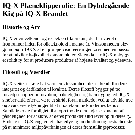
IQ-X Plæneklipperolie: En Dybdegående
Kig på IQ-X Brandet
Historie og Arv
IQ-X er en velkendt og respekteret fabrikant, der har været en
frontrunner inden for olieteknologi i mange år. Virksomheden blev
grundlagt i 19XX af en gruppe visionære ingeniører med en passion
for at udvikle højkvalitets smøremidler. Siden da har IQ-X opbygget
et solidt ry for at producere produkter af højeste kvalitet og ydeevne.
Filosofi og Værdier
IQ-X sætter en ære i at være en virksomhed, der er kendt for deres
integritet og dedikation til kvalitet. Deres filosofi bygger på tre
hovedprincipper: innovation, pålidelighed og bæredygtighed. IQ-X
stræber altid efter at være et skridt foran markedet ved at udvikle nye
og avancerede løsninger til at imødekomme kundernes behov.
Samtidig er de forpligtet til at opretholde den højeste standard af
pålidelighed for at sikre, at deres produkter altid lever op til deres ry.
Endelig er IQ-X engageret i bæredygtig produktion og bestræber sig
på at minimere miljøpåvirkningen af deres fremstillingsprocesser.