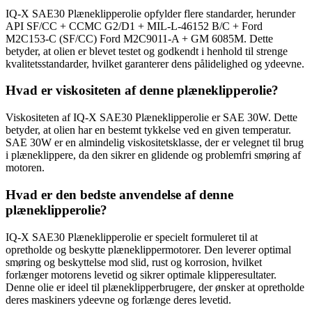
IQ-X SAE30 Plæneklipperolie opfylder flere standarder, herunder
API SF/CC + CCMC G2/D1 + MIL-L-46152 B/C + Ford
M2C153-C (SF/CC) Ford M2C9011-A + GM 6085M. Dette
betyder, at olien er blevet testet og godkendt i henhold til strenge
kvalitetsstandarder, hvilket garanterer dens pålidelighed og ydeevne.
Hvad er viskositeten af denne plæneklipperolie?
Viskositeten af IQ-X SAE30 Plæneklipperolie er SAE 30W. Dette
betyder, at olien har en bestemt tykkelse ved en given temperatur.
SAE 30W er en almindelig viskositetsklasse, der er velegnet til brug
i plæneklippere, da den sikrer en glidende og problemfri smøring af
motoren.
Hvad er den bedste anvendelse af denne
plæneklipperolie?
IQ-X SAE30 Plæneklipperolie er specielt formuleret til at
opretholde og beskytte plæneklippermotorer. Den leverer optimal
smøring og beskyttelse mod slid, rust og korrosion, hvilket
forlænger motorens levetid og sikrer optimale klipperesultater.
Denne olie er ideel til plæneklipperbrugere, der ønsker at opretholde
deres maskiners ydeevne og forlænge deres levetid.