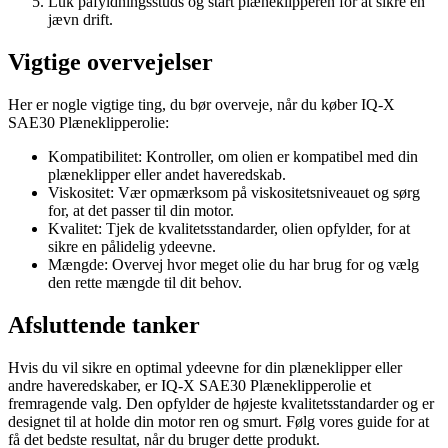
Luk påfyldningsstuds og start plæneklipperen for at sikre en
jævn drift.
Vigtige overvejelser
Her er nogle vigtige ting, du bør overveje, når du køber IQ-X
SAE30 Plæneklipperolie:
Kompatibilitet: Kontroller, om olien er kompatibel med din
plæneklipper eller andet haveredskab.
Viskositet: Vær opmærksom på viskositetsniveauet og sørg
for, at det passer til din motor.
Kvalitet: Tjek de kvalitetsstandarder, olien opfylder, for at
sikre en pålidelig ydeevne.
Mængde: Overvej hvor meget olie du har brug for og vælg
den rette mængde til dit behov.
Afsluttende tanker
Hvis du vil sikre en optimal ydeevne for din plæneklipper eller
andre haveredskaber, er IQ-X SAE30 Plæneklipperolie et
fremragende valg. Den opfylder de højeste kvalitetsstandarder og er
designet til at holde din motor ren og smurt. Følg vores guide for at
få det bedste resultat, når du bruger dette produkt.