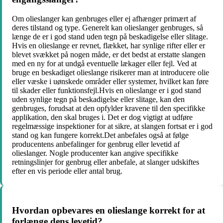
Om olieslanger kan genbruges eller ej afhænger primært af
deres tilstand og type. Generelt kan olieslanger genbruges, så
længe de er i god stand uden tegn på beskadigelse eller slitage.
Hvis en olieslange er revnet, flækket, har synlige rifter eller er
blevet svækket på nogen måde, er det bedst at erstatte slangen
med en ny for at undgå eventuelle lækager eller fejl. Ved at
bruge en beskadiget olieslange risikerer man at introducere olie
eller væske i uønskede områder eller systemer, hvilket kan føre
til skader eller funktionsfejl.Hvis en olieslange er i god stand
uden synlige tegn på beskadigelse eller slitage, kan den
genbruges, forudsat at den opfylder kravene til den specifikke
applikation, den skal bruges i. Det er dog vigtigt at udføre
regelmæssige inspektioner for at sikre, at slangen fortsat er i god
stand og kan fungere korrekt.Det anbefales også at følge
producentens anbefalinger for genbrug eller levetid af
olieslanger. Nogle producenter kan angive specifikke
retningslinjer for genbrug eller anbefale, at slanger udskiftes
efter en vis periode eller antal brug.
Hvordan opbevares en olieslange korrekt for at
forlænge dens levetid?