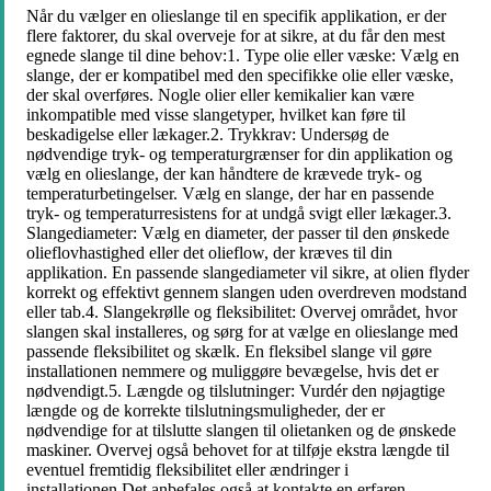
Når du vælger en olieslange til en specifik applikation, er der
flere faktorer, du skal overveje for at sikre, at du får den mest
egnede slange til dine behov:1. Type olie eller væske: Vælg en
slange, der er kompatibel med den specifikke olie eller væske,
der skal overføres. Nogle olier eller kemikalier kan være
inkompatible med visse slangetyper, hvilket kan føre til
beskadigelse eller lækager.2. Trykkrav: Undersøg de
nødvendige tryk- og temperaturgrænser for din applikation og
vælg en olieslange, der kan håndtere de krævede tryk- og
temperaturbetingelser. Vælg en slange, der har en passende
tryk- og temperaturresistens for at undgå svigt eller lækager.3.
Slangediameter: Vælg en diameter, der passer til den ønskede
olieflovhastighed eller det olieflow, der kræves til din
applikation. En passende slangediameter vil sikre, at olien flyder
korrekt og effektivt gennem slangen uden overdreven modstand
eller tab.4. Slangekrølle og fleksibilitet: Overvej området, hvor
slangen skal installeres, og sørg for at vælge en olieslange med
passende fleksibilitet og skælk. En fleksibel slange vil gøre
installationen nemmere og muliggøre bevægelse, hvis det er
nødvendigt.5. Længde og tilslutninger: Vurdér den nøjagtige
længde og de korrekte tilslutningsmuligheder, der er
nødvendige for at tilslutte slangen til olietanken og de ønskede
maskiner. Overvej også behovet for at tilføje ekstra længde til
eventuel fremtidig fleksibilitet eller ændringer i
installationen.Det anbefales også at kontakte en erfaren