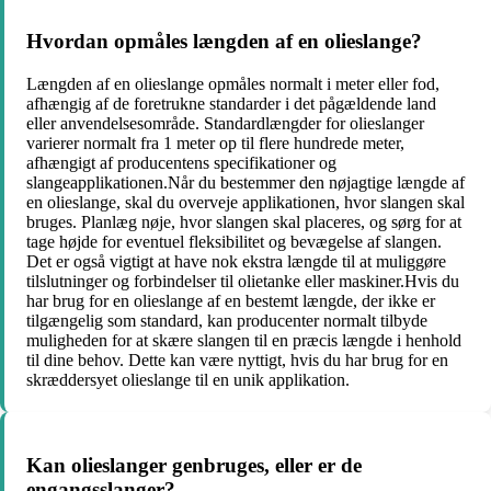
Hvordan opmåles længden af ​​en olieslange?
Længden af en olieslange opmåles normalt i meter eller fod,
afhængig af de foretrukne standarder i det pågældende land
eller anvendelsesområde. Standardlængder for olieslanger
varierer normalt fra 1 meter op til flere hundrede meter,
afhængigt af producentens specifikationer og
slangeapplikationen.Når du bestemmer den nøjagtige længde af
en olieslange, skal du overveje applikationen, hvor slangen skal
bruges. Planlæg nøje, hvor slangen skal placeres, og sørg for at
tage højde for eventuel fleksibilitet og bevægelse af slangen.
Det er også vigtigt at have nok ekstra længde til at muliggøre
tilslutninger og forbindelser til olietanke eller maskiner.Hvis du
har brug for en olieslange af en bestemt længde, der ikke er
tilgængelig som standard, kan producenter normalt tilbyde
muligheden for at skære slangen til en præcis længde i henhold
til dine behov. Dette kan være nyttigt, hvis du har brug for en
skræddersyet olieslange til en unik applikation.
Kan olieslanger genbruges, eller er de
engangsslanger?