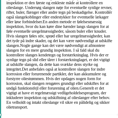
inspektion er den første og enkleste måde at kontrollere en
olieslange. Undersøg slangen nøje for eventuelle synlige revner,
rifter, buler, flænger eller andre tegn på beskadigelse. Kontrollér
også slangekoblinger eller endestykker for eventuelle lækager
eller løse forbindelser.En anden metode er følelsesmæssig
inspektion, hvor du kan køre dine hænder langs slangen for at
føle eventuelle uregelmæssigheder, såsom buler eller knuder.
Hvis slangen føles stiv, sprød eller har uregelmæssigheder, kan
det tyde på indre skader, og det kan være nødvendigt at udskifte
slangen.Nogle gange kan det være nødvendigt at afmontere
slangen for en mere grundig inspektion. I så fald skal du
kontrollere slanges kendetegn og forstærkninglag. Hvis der er
synlige tegn på slid eller tårer i forstærkninglaget, er det vigtigt
at udskifte slangen, da dette kan svække dens styrke og
integritet.Det anbefales også at kontrollere slangen for indre
korrosion eller forurenende partikler, der kan akkumulere og
forstyrre oliestrømmen. Hvis der opdages nogen form for
korrosion, skal slangen rengøres grundigt eller udskiftes for at
undgå funktionsfejl eller forurening af olien.Generelt er det
vigtigt at have et regelmæssigt vedligeholdelsesprogram, der
inkluderer inspektion og udskiftning af olieslanger efter behov.
En velholdt og intakt olieslange vil sikre en pålidelig og sikker
olietransport.