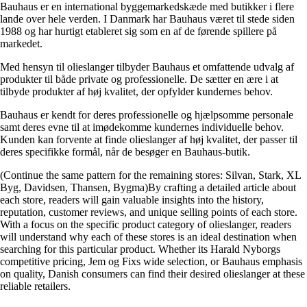
Bauhaus er en international byggemarkedskæde med butikker i flere
lande over hele verden. I Danmark har Bauhaus været til stede siden
1988 og har hurtigt etableret sig som en af de førende spillere på
markedet.
Med hensyn til olieslanger tilbyder Bauhaus et omfattende udvalg af
produkter til både private og professionelle. De sætter en ære i at
tilbyde produkter af høj kvalitet, der opfylder kundernes behov.
Bauhaus er kendt for deres professionelle og hjælpsomme personale
samt deres evne til at imødekomme kundernes individuelle behov.
Kunden kan forvente at finde olieslanger af høj kvalitet, der passer til
deres specifikke formål, når de besøger en Bauhaus-butik.
(Continue the same pattern for the remaining stores: Silvan, Stark, XL
Byg, Davidsen, Thansen, Bygma)By crafting a detailed article about
each store, readers will gain valuable insights into the history,
reputation, customer reviews, and unique selling points of each store.
With a focus on the specific product category of olieslanger, readers
will understand why each of these stores is an ideal destination when
searching for this particular product. Whether its Harald Nyborgs
competitive pricing, Jem og Fixs wide selection, or Bauhaus emphasis
on quality, Danish consumers can find their desired olieslanger at these
reliable retailers.