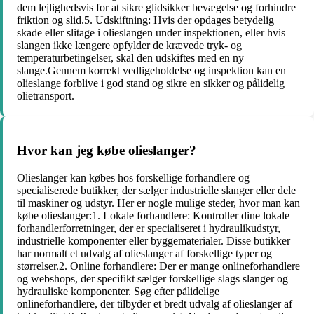
dem lejlighedsvis for at sikre glidsikker bevægelse og forhindre
friktion og slid.5. Udskiftning: Hvis der opdages betydelig
skade eller slitage i olieslangen under inspektionen, eller hvis
slangen ikke længere opfylder de krævede tryk- og
temperaturbetingelser, skal den udskiftes med en ny
slange.Gennem korrekt vedligeholdelse og inspektion kan en
olieslange forblive i god stand og sikre en sikker og pålidelig
olietransport.
Hvor kan jeg købe olieslanger?
Olieslanger kan købes hos forskellige forhandlere og
specialiserede butikker, der sælger industrielle slanger eller dele
til maskiner og udstyr. Her er nogle mulige steder, hvor man kan
købe olieslanger:1. Lokale forhandlere: Kontroller dine lokale
forhandlerforretninger, der er specialiseret i hydraulikudstyr,
industrielle komponenter eller byggematerialer. Disse butikker
har normalt et udvalg af olieslanger af forskellige typer og
størrelser.2. Online forhandlere: Der er mange onlineforhandlere
og webshops, der specifikt sælger forskellige slags slanger og
hydrauliske komponenter. Søg efter pålidelige
onlineforhandlere, der tilbyder et bredt udvalg af olieslanger af