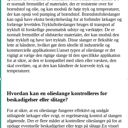
er normalt fremstillet af materialer, der er resistente over for
brændstof og olie, og kan modstå de høje tryk og temperaturer,
der kan opstå ved pumping af brændstof. Brændstofolieslanger
kan også have ekstra beskyttelseslag for at forhindre lækager og
forlænge levetiden.Trykluftolieslanger bruges til transport af
trykluft til forskellige pneumatisk udstyr og værktøjer. De er
normalt fremstillet af slidstærke materialer, der kan modstå den
høje trykluft og have lavt tryktab. Disse slanger er fleksible og
lette at håndtere, hvilket gør dem ideelle til industrielle og
kommercielle applikationer.Uanset typen af olieslange er det
vigtigt at vælge den rigtige slange til den specifikke applikation
for at sikre, at den er kompatibel med olien eller væsken, den
skal overføre, og at den kan håndtere de krævede tryk og
temperaturer.
Hvordan kan en olieslange kontrolleres for
beskadigelser eller slitage?
For at sikre, at en olieslange fungerer effektivt og undgår
utilsigtede lækager eller svigt, er regelmæssig kontrol af slangen
afgørende. Der er flere måder at kontrollere olieslanger på for at
opdage eventuelle beskadigelser eller tegn på slitage.En visuel