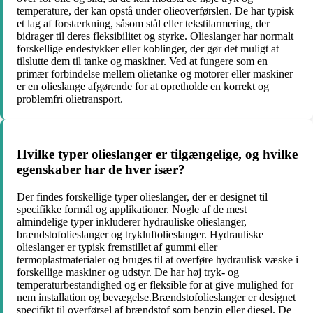
temperature, der kan opstå under olieoverførslen. De har typisk
et lag af forstærkning, såsom stål eller tekstilarmering, der
bidrager til deres fleksibilitet og styrke. Olieslanger har normalt
forskellige endestykker eller koblinger, der gør det muligt at
tilslutte dem til tanke og maskiner. Ved at fungere som en
primær forbindelse mellem olietanke og motorer eller maskiner
er en olieslange afgørende for at opretholde en korrekt og
problemfri olietransport.
Hvilke typer olieslanger er tilgængelige, og hvilke
egenskaber har de hver især?
Der findes forskellige typer olieslanger, der er designet til
specifikke formål og applikationer. Nogle af de mest
almindelige typer inkluderer hydrauliske olieslanger,
brændstofolieslanger og trykluftolieslanger. Hydrauliske
olieslanger er typisk fremstillet af gummi eller
termoplastmaterialer og bruges til at overføre hydraulisk væske i
forskellige maskiner og udstyr. De har høj tryk- og
temperaturbestandighed og er fleksible for at give mulighed for
nem installation og bevægelse.Brændstofolieslanger er designet
specifikt til overførsel af brændstof som benzin eller diesel. De