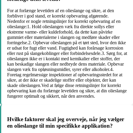
For at forlænge levetiden af en olieslange og sikre, at den
forbliver i god stand, er korrekt opbevaring afgørende.
Nedenfor er nogle retningslinjer for korrekt opbevaring af en
olieslange:1. Hold olieslangen væk fra direkte sollys eller
ekstreme varme- eller kuldeforhold, da dette kan påvirke
gummiet eller materialerne i slangen og medføre skader eller
forringelse.2. Opbevar olieslangen på et tørt sted, hvor den ikke
er udsat for fugt eller vand. Fugtighed kan forårsage korrosion
eller rust på slangekoblinger eller forbindelsesdele.3. Sørg for, at
olieslangen ikke er i kontakt med kemikalier eller stoffer, der
kan beskadige slangen eller nedbryde dens materiale. Opbevar
slangen væk fra opløsningsmidler, syrer eller alkoholer.4.
Foretag regelmæssige inspektioner af opbevaringsstedet for at
sikre, at der ikke er skadelige stoffer eller objekter, der kan
skade olieslangen.Ved at følge disse retningslinjer for korrekt
opbevaring kan du forlænge levetiden og sikre, at din olieslange
fungerer optimalt og sikkert, når den anvendes.
Hvilke faktorer skal jeg overveje, når jeg vælger
en olieslange til min specifikke applikation?