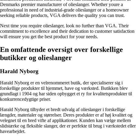
Denmarks premier manufacturer of olieslanger. Whether youre a
professional in need of industrial-grade olieslanger or a homeowner
seeking reliable products, VGA delivers the quality you can trust.
Next time you require olieslanger, look no further than VGA. Their
commitment to excellence and their dedication to customer satisfaction
will ensure you get the best product for your needs.
En omfattende oversigt over forskellige
butikker og olieslanger
Harald Nyborg
Harald Nyborg er en velrenommeret butik, der specialiserer sig i
forskellige produkter til hjemmet, have og værksted. Butikken blev
grundlagt i 1904 og har siden opbygget et ry for kvalitetsprodukter til
konkurrencedygtige priser.
Harald Nyborg tilbyder et bredt udvalg af olieslanger i forskellige
længder, materialer og størrelser. Deres produkter er af høj kvalitet og
velegnet til en bred vifte af applikationer. Kunden kan vælge mellem
slidstærke og fleksible slanger, der er perfekte til brug i værkstedet eller
havearbejdet.