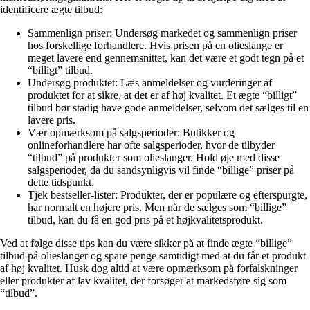
identificere ægte tilbud:
Sammenlign priser: Undersøg markedet og sammenlign priser
hos forskellige forhandlere. Hvis prisen på en olieslange er
meget lavere end gennemsnittet, kan det være et godt tegn på et
“billigt” tilbud.
Undersøg produktet: Læs anmeldelser og vurderinger af
produktet for at sikre, at det er af høj kvalitet. Et ægte “billigt”
tilbud bør stadig have gode anmeldelser, selvom det sælges til en
lavere pris.
Vær opmærksom på salgsperioder: Butikker og
onlineforhandlere har ofte salgsperioder, hvor de tilbyder
“tilbud” på produkter som olieslanger. Hold øje med disse
salgsperioder, da du sandsynligvis vil finde “billige” priser på
dette tidspunkt.
Tjek bestseller-lister: Produkter, der er populære og efterspurgte,
har normalt en højere pris. Men når de sælges som “billige”
tilbud, kan du få en god pris på et højkvalitetsprodukt.
Ved at følge disse tips kan du være sikker på at finde ægte “billige”
tilbud på olieslanger og spare penge samtidigt med at du får et produkt
af høj kvalitet. Husk dog altid at være opmærksom på forfalskninger
eller produkter af lav kvalitet, der forsøger at markedsføre sig som
“tilbud”.