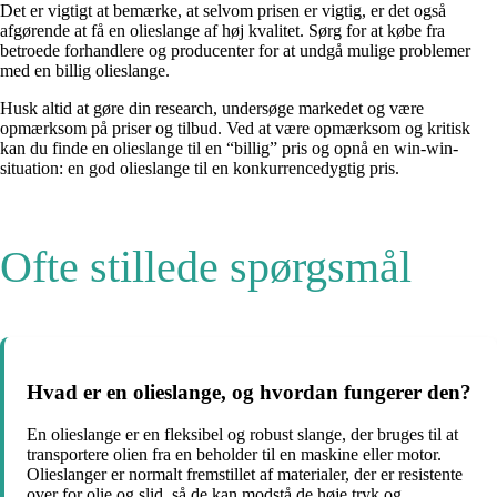
Det er vigtigt at bemærke, at selvom prisen er vigtig, er det også
afgørende at få en olieslange af høj kvalitet. Sørg for at købe fra
betroede forhandlere og producenter for at undgå mulige problemer
med en billig olieslange.
Husk altid at gøre din research, undersøge markedet og være
opmærksom på priser og tilbud. Ved at være opmærksom og kritisk
kan du finde en olieslange til en “billig” pris og opnå en win-win-
situation: en god olieslange til en konkurrencedygtig pris.
Ofte stillede spørgsmål
Hvad er en olieslange, og hvordan fungerer den?
En olieslange er en fleksibel og robust slange, der bruges til at
transportere olien fra en beholder til en maskine eller motor.
Olieslanger er normalt fremstillet af materialer, der er resistente
over for olie og slid, så de kan modstå de høje tryk og