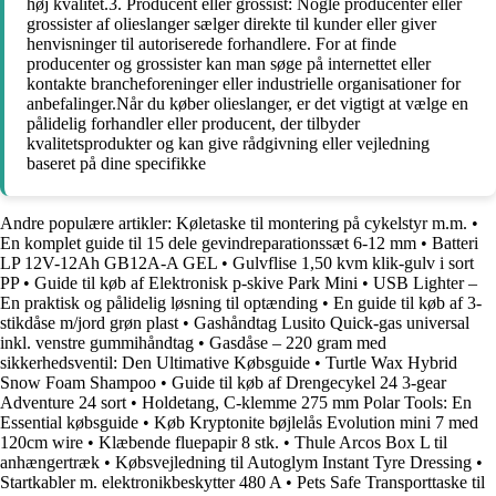
høj kvalitet.3. Producent eller grossist: Nogle producenter eller
grossister af olieslanger sælger direkte til kunder eller giver
henvisninger til autoriserede forhandlere. For at finde
producenter og grossister kan man søge på internettet eller
kontakte brancheforeninger eller industrielle organisationer for
anbefalinger.Når du køber olieslanger, er det vigtigt at vælge en
pålidelig forhandler eller producent, der tilbyder
kvalitetsprodukter og kan give rådgivning eller vejledning
baseret på dine specifikke
Andre populære artikler:
Køletaske til montering på cykelstyr m.m.
•
En komplet guide til 15 dele gevindreparationssæt 6-12 mm
•
Batteri
LP 12V-12Ah GB12A-A GEL
•
Gulvflise 1,50 kvm klik-gulv i sort
PP
•
Guide til køb af Elektronisk p-skive Park Mini
•
USB Lighter –
En praktisk og pålidelig løsning til optænding
•
En guide til køb af 3-
stikdåse m/jord grøn plast
•
Gashåndtag Lusito Quick-gas universal
inkl. venstre gummihåndtag
•
Gasdåse – 220 gram med
sikkerhedsventil: Den Ultimative Købsguide
•
Turtle Wax Hybrid
Snow Foam Shampoo
•
Guide til køb af Drengecykel 24 3-gear
Adventure 24 sort
•
Holdetang, C-klemme 275 mm Polar Tools: En
Essential købsguide
•
Køb Kryptonite bøjlelås Evolution mini 7 med
120cm wire
•
Klæbende fluepapir 8 stk.
•
Thule Arcos Box L til
anhængertræk
•
Købsvejledning til Autoglym Instant Tyre Dressing
•
Startkabler m. elektronikbeskytter 480 A
•
Pets Safe Transporttaske til