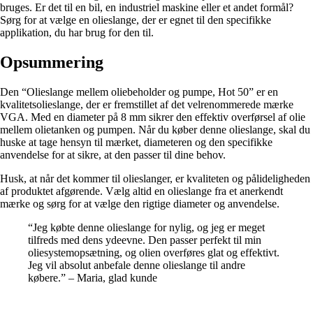
bruges. Er det til en bil, en industriel maskine eller et andet formål?
Sørg for at vælge en olieslange, der er egnet til den specifikke
applikation, du har brug for den til.
Opsummering
Den “Olieslange mellem oliebeholder og pumpe, Hot 50” er en
kvalitetsolieslange, der er fremstillet af det velrenommerede mærke
VGA. Med en diameter på 8 mm sikrer den effektiv overførsel af olie
mellem olietanken og pumpen. Når du køber denne olieslange, skal du
huske at tage hensyn til mærket, diameteren og den specifikke
anvendelse for at sikre, at den passer til dine behov.
Husk, at når det kommer til olieslanger, er kvaliteten og pålideligheden
af ​​produktet afgørende. Vælg altid en olieslange fra et anerkendt
mærke og sørg for at vælge den rigtige diameter og anvendelse.
“Jeg købte denne olieslange for nylig, og jeg er meget
tilfreds med dens ydeevne. Den passer perfekt til min
oliesystemopsætning, og olien overføres glat og effektivt.
Jeg vil absolut anbefale denne olieslange til andre
købere.” – Maria, glad kunde