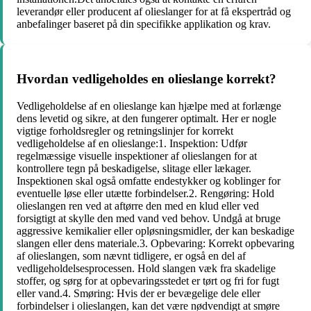
leverandør eller producent af olieslanger for at få ekspertråd og
anbefalinger baseret på din specifikke applikation og krav.
Hvordan vedligeholdes en olieslange korrekt?
Vedligeholdelse af en olieslange kan hjælpe med at forlænge
dens levetid og sikre, at den fungerer optimalt. Her er nogle
vigtige forholdsregler og retningslinjer for korrekt
vedligeholdelse af en olieslange:1. Inspektion: Udfør
regelmæssige visuelle inspektioner af olieslangen for at
kontrollere tegn på beskadigelse, slitage eller lækager.
Inspektionen skal også omfatte endestykker og koblinger for
eventuelle løse eller utætte forbindelser.2. Rengøring: Hold
olieslangen ren ved at aftørre den med en klud eller ved
forsigtigt at skylle den med vand ved behov. Undgå at bruge
aggressive kemikalier eller opløsningsmidler, der kan beskadige
slangen eller dens materiale.3. Opbevaring: Korrekt opbevaring
af olieslangen, som nævnt tidligere, er også en del af
vedligeholdelsesprocessen. Hold slangen væk fra skadelige
stoffer, og sørg for at opbevaringsstedet er tørt og fri for fugt
eller vand.4. Smøring: Hvis der er bevægelige dele eller
forbindelser i olieslangen, kan det være nødvendigt at smøre