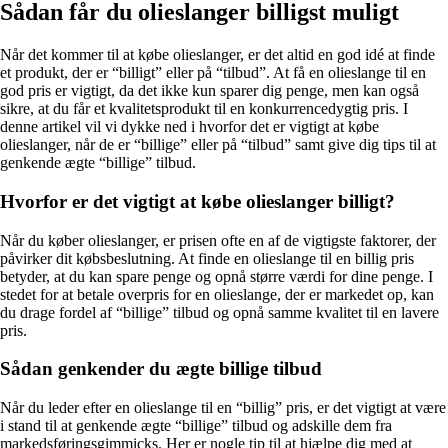
Sådan får du olieslanger billigst muligt
Når det kommer til at købe olieslanger, er det altid en god idé at finde
et produkt, der er “billigt” eller på “tilbud”. At få en olieslange til en
god pris er vigtigt, da det ikke kun sparer dig penge, men kan også
sikre, at du får et kvalitetsprodukt til en konkurrencedygtig pris. I
denne artikel vil vi dykke ned i hvorfor det er vigtigt at købe
olieslanger, når de er “billige” eller på “tilbud” samt give dig tips til at
genkende ægte “billige” tilbud.
Hvorfor er det vigtigt at købe olieslanger billigt?
Når du køber olieslanger, er prisen ofte en af de vigtigste faktorer, der
påvirker dit købsbeslutning. At finde en olieslange til en billig pris
betyder, at du kan spare penge og opnå større værdi for dine penge. I
stedet for at betale overpris for en olieslange, der er markedet op, kan
du drage fordel af “billige” tilbud og opnå samme kvalitet til en lavere
pris.
Sådan genkender du ægte billige tilbud
Når du leder efter en olieslange til en “billig” pris, er det vigtigt at være
i stand til at genkende ægte “billige” tilbud og adskille dem fra
markedsføringsgimmicks. Her er nogle tip til at hjælpe dig med at