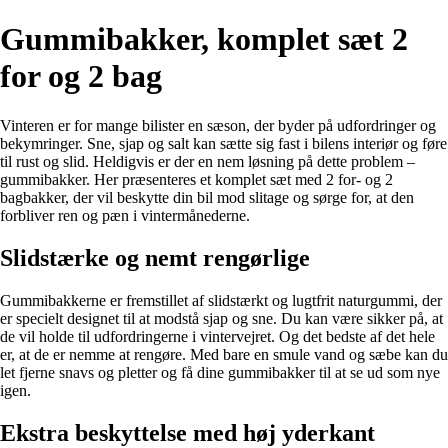
Gummibakker, komplet sæt 2
for og 2 bag
Vinteren er for mange bilister en sæson, der byder på udfordringer og
bekymringer. Sne, sjap og salt kan sætte sig fast i bilens interiør og føre
til rust og slid. Heldigvis er der en nem løsning på dette problem –
gummibakker. Her præsenteres et komplet sæt med 2 for- og 2
bagbakker, der vil beskytte din bil mod slitage og sørge for, at den
forbliver ren og pæn i vintermånederne.
Slidstærke og nemt rengørlige
Gummibakkerne er fremstillet af slidstærkt og lugtfrit naturgummi, der
er specielt designet til at modstå sjap og sne. Du kan være sikker på, at
de vil holde til udfordringerne i vintervejret. Og det bedste af det hele
er, at de er nemme at rengøre. Med bare en smule vand og sæbe kan du
let fjerne snavs og pletter og få dine gummibakker til at se ud som nye
igen.
Ekstra beskyttelse med høj yderkant