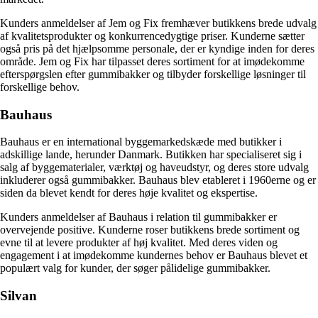
Kunders anmeldelser af Jem og Fix fremhæver butikkens brede udvalg
af kvalitetsprodukter og konkurrencedygtige priser. Kunderne sætter
også pris på det hjælpsomme personale, der er kyndige inden for deres
område. Jem og Fix har tilpasset deres sortiment for at imødekomme
efterspørgslen efter gummibakker og tilbyder forskellige løsninger til
forskellige behov.
Bauhaus
Bauhaus er en international byggemarkedskæde med butikker i
adskillige lande, herunder Danmark. Butikken har specialiseret sig i
salg af byggematerialer, værktøj og haveudstyr, og deres store udvalg
inkluderer også gummibakker. Bauhaus blev etableret i 1960erne og er
siden da blevet kendt for deres høje kvalitet og ekspertise.
Kunders anmeldelser af Bauhaus i relation til gummibakker er
overvejende positive. Kunderne roser butikkens brede sortiment og
evne til at levere produkter af høj kvalitet. Med deres viden og
engagement i at imødekomme kundernes behov er Bauhaus blevet et
populært valg for kunder, der søger pålidelige gummibakker.
Silvan