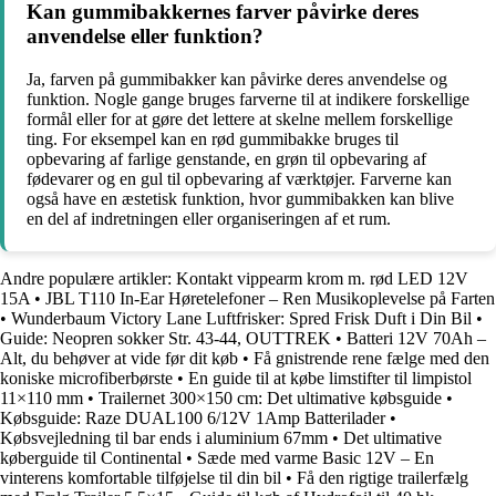
Kan gummibakkernes farver påvirke deres
anvendelse eller funktion?
Ja, farven på gummibakker kan påvirke deres anvendelse og
funktion. Nogle gange bruges farverne til at indikere forskellige
formål eller for at gøre det lettere at skelne mellem forskellige
ting. For eksempel kan en rød gummibakke bruges til
opbevaring af farlige genstande, en grøn til opbevaring af
fødevarer og en gul til opbevaring af værktøjer. Farverne kan
også have en æstetisk funktion, hvor gummibakken kan blive
en del af indretningen eller organiseringen af et rum.
Andre populære artikler:
Kontakt vippearm krom m. rød LED 12V
15A
•
JBL T110 In-Ear Høretelefoner – Ren Musikoplevelse på Farten
•
Wunderbaum Victory Lane Luftfrisker: Spred Frisk Duft i Din Bil
•
Guide: Neopren sokker Str. 43-44, OUTTREK
•
Batteri 12V 70Ah –
Alt, du behøver at vide før dit køb
•
Få gnistrende rene fælge med den
koniske microfiberbørste
•
En guide til at købe limstifter til limpistol
11×110 mm
•
Trailernet 300×150 cm: Det ultimative købsguide
•
Købsguide: Raze DUAL100 6/12V 1Amp Batterilader
•
Købsvejledning til bar ends i aluminium 67mm
•
Det ultimative
køberguide til Continental
•
Sæde med varme Basic 12V – En
vinterens komfortable tilføjelse til din bil
•
Få den rigtige trailerfælg