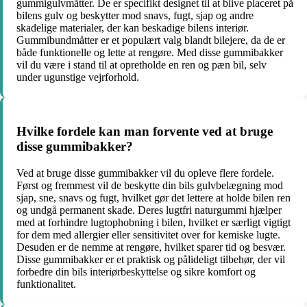
gummigulvmåtter. De er specifikt designet til at blive placeret på
bilens gulv og beskytter mod snavs, fugt, sjap og andre
skadelige materialer, der kan beskadige bilens interiør.
Gummibundmåtter er et populært valg blandt bilejere, da de er
både funktionelle og lette at rengøre. Med disse gummibakker
vil du være i stand til at opretholde en ren og pæn bil, selv
under ugunstige vejrforhold.
Hvilke fordele kan man forvente ved at bruge
disse gummibakker?
Ved at bruge disse gummibakker vil du opleve flere fordele.
Først og fremmest vil de beskytte din bils gulvbelægning mod
sjap, sne, snavs og fugt, hvilket gør det lettere at holde bilen ren
og undgå permanent skade. Deres lugtfri naturgummi hjælper
med at forhindre lugtophobning i bilen, hvilket er særligt vigtigt
for dem med allergier eller sensitivitet over for kemiske lugte.
Desuden er de nemme at rengøre, hvilket sparer tid og besvær.
Disse gummibakker er et praktisk og pålideligt tilbehør, der vil
forbedre din bils interiørbeskyttelse og sikre komfort og
funktionalitet.