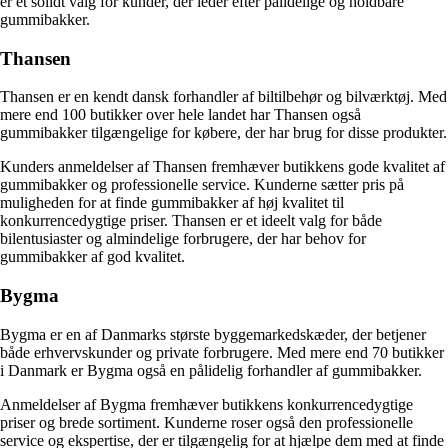
er et solidt valg for kunder, der leder efter pålidelige og holdbare
gummibakker.
Thansen
Thansen er en kendt dansk forhandler af biltilbehør og bilværktøj. Med
mere end 100 butikker over hele landet har Thansen også
gummibakker tilgængelige for købere, der har brug for disse produkter.
Kunders anmeldelser af Thansen fremhæver butikkens gode kvalitet af
gummibakker og professionelle service. Kunderne sætter pris på
muligheden for at finde gummibakker af høj kvalitet til
konkurrencedygtige priser. Thansen er et ideelt valg for både
bilentusiaster og almindelige forbrugere, der har behov for
gummibakker af god kvalitet.
Bygma
Bygma er en af Danmarks største byggemarkedskæder, der betjener
både erhvervskunder og private forbrugere. Med mere end 70 butikker
i Danmark er Bygma også en pålidelig forhandler af gummibakker.
Anmeldelser af Bygma fremhæver butikkens konkurrencedygtige
priser og brede sortiment. Kunderne roser også den professionelle
service og ekspertise, der er tilgængelig for at hjælpe dem med at finde