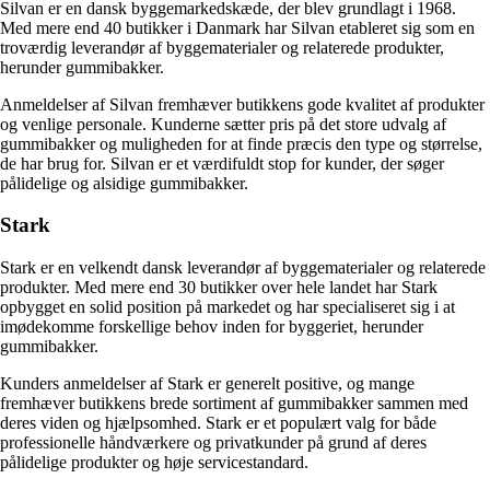
Silvan er en dansk byggemarkedskæde, der blev grundlagt i 1968.
Med mere end 40 butikker i Danmark har Silvan etableret sig som en
troværdig leverandør af byggematerialer og relaterede produkter,
herunder gummibakker.
Anmeldelser af Silvan fremhæver butikkens gode kvalitet af produkter
og venlige personale. Kunderne sætter pris på det store udvalg af
gummibakker og muligheden for at finde præcis den type og størrelse,
de har brug for. Silvan er et værdifuldt stop for kunder, der søger
pålidelige og alsidige gummibakker.
Stark
Stark er en velkendt dansk leverandør af byggematerialer og relaterede
produkter. Med mere end 30 butikker over hele landet har Stark
opbygget en solid position på markedet og har specialiseret sig i at
imødekomme forskellige behov inden for byggeriet, herunder
gummibakker.
Kunders anmeldelser af Stark er generelt positive, og mange
fremhæver butikkens brede sortiment af gummibakker sammen med
deres viden og hjælpsomhed. Stark er et populært valg for både
professionelle håndværkere og privatkunder på grund af deres
pålidelige produkter og høje servicestandard.