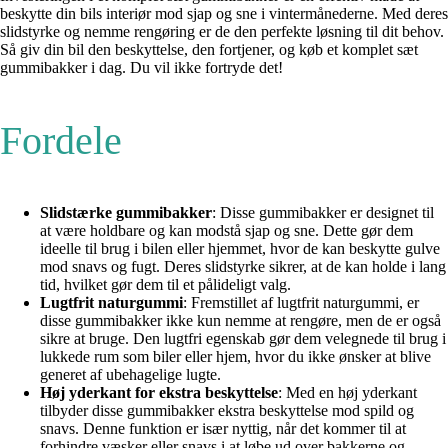
beskytte din bils interiør mod sjap og sne i vintermånederne. Med deres
slidstyrke og nemme rengøring er de den perfekte løsning til dit behov.
Så giv din bil den beskyttelse, den fortjener, og køb et komplet sæt
gummibakker i dag. Du vil ikke fortryde det!
Fordele
Slidstærke gummibakker
: Disse gummibakker er designet til
at være holdbare og kan modstå sjap og sne. Dette gør dem
ideelle til brug i bilen eller hjemmet, hvor de kan beskytte gulve
mod snavs og fugt. Deres slidstyrke sikrer, at de kan holde i lang
tid, hvilket gør dem til et pålideligt valg.
Lugtfrit naturgummi
: Fremstillet af lugtfrit naturgummi, er
disse gummibakker ikke kun nemme at rengøre, men de er også
sikre at bruge. Den lugtfri egenskab gør dem velegnede til brug i
lukkede rum som biler eller hjem, hvor du ikke ønsker at blive
generet af ubehagelige lugte.
Høj yderkant for ekstra beskyttelse
: Med en høj yderkant
tilbyder disse gummibakker ekstra beskyttelse mod spild og
snavs. Denne funktion er især nyttig, når det kommer til at
forhindre væsker eller snavs i at løbe ud over bakkerne og