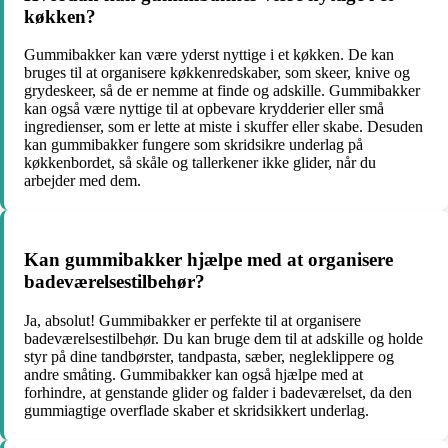
køkken?
Gummibakker kan være yderst nyttige i et køkken. De kan
bruges til at organisere køkkenredskaber, som skeer, knive og
grydeskeer, så de er nemme at finde og adskille. Gummibakker
kan også være nyttige til at opbevare krydderier eller små
ingredienser, som er lette at miste i skuffer eller skabe. Desuden
kan gummibakker fungere som skridsikre underlag på
køkkenbordet, så skåle og tallerkener ikke glider, når du
arbejder med dem.
Kan gummibakker hjælpe med at organisere
badeværelsestilbehør?
Ja, absolut! Gummibakker er perfekte til at organisere
badeværelsestilbehør. Du kan bruge dem til at adskille og holde
styr på dine tandbørster, tandpasta, sæber, negleklippere og
andre småting. Gummibakker kan også hjælpe med at
forhindre, at genstande glider og falder i badeværelset, da den
gummiagtige overflade skaber et skridsikkert underlag.