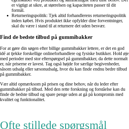
er vigtigt at sikre, at størrelsen og kapaciteten passer til dit
formål.
Returneringspolitik: Tjek altid forhandlerens returneringspolitik
inden købet. Hvis produktet ikke opfylder dine forventninger,
skal du være i stand til at returnere det uden besvær.
Find de bedste tilbud på gummibakker
For at gøre din søgen efter billige gummibakker lettere, er det en god
idé at tjekke forskellige onlineforhandlere og fysiske butikker. Hold øje
med perioder med stor efterspørgsel på gummibakker, da dette normalt
er, når priserne er lavest. Tag også højde for særlige begivenheder,
såsom udsalg eller sæsonudsalg, hvor du kan finde endnu bedre tilbud
på gummibakker.
Vær altid opmærksom på prisen og dine behov, når du leder efter
gummibakker på tilbud. Med den rette forskning og forståelse kan du
finde de bedste tilbud og spare penge uden at gå på kompromis med
kvalitet og funktionalitet.
Ofte stillede spørgsmål