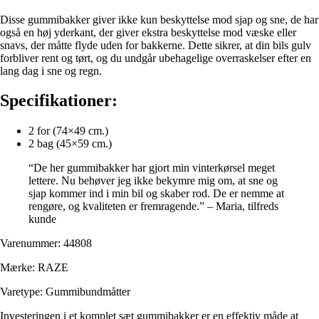
Disse gummibakker giver ikke kun beskyttelse mod sjap og sne, de har
også en høj yderkant, der giver ekstra beskyttelse mod væske eller
snavs, der måtte flyde uden for bakkerne. Dette sikrer, at din bils gulv
forbliver rent og tørt, og du undgår ubehagelige overraskelser efter en
lang dag i sne og regn.
Specifikationer:
2 for (74×49 cm.)
2 bag (45×59 cm.)
“De her gummibakker har gjort min vinterkørsel meget
lettere. Nu behøver jeg ikke bekymre mig om, at sne og
sjap kommer ind i min bil og skaber rod. De er nemme at
rengøre, og kvaliteten er fremragende.” – Maria, tilfreds
kunde
Varenummer: 44808
Mærke: RAZE
Varetype: Gummibundmåtter
Investeringen i et komplet sæt gummibakker er en effektiv måde at