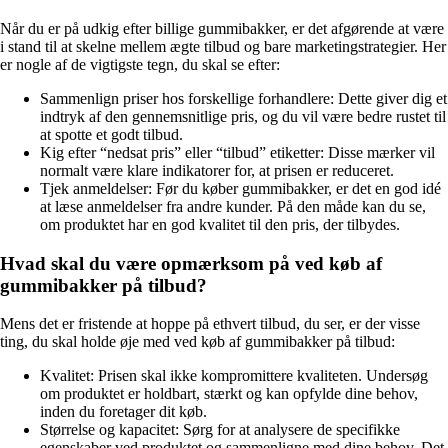
Når du er på udkig efter billige gummibakker, er det afgørende at være
i stand til at skelne mellem ægte tilbud og bare marketingstrategier. Her
er nogle af de vigtigste tegn, du skal se efter:
Sammenlign priser hos forskellige forhandlere: Dette giver dig et
indtryk af den gennemsnitlige pris, og du vil være bedre rustet til
at spotte et godt tilbud.
Kig efter “nedsat pris” eller “tilbud” etiketter: Disse mærker vil
normalt være klare indikatorer for, at prisen er reduceret.
Tjek anmeldelser: Før du køber gummibakker, er det en god idé
at læse anmeldelser fra andre kunder. På den måde kan du se,
om produktet har en god kvalitet til den pris, der tilbydes.
Hvad skal du være opmærksom på ved køb af
gummibakker på tilbud?
Mens det er fristende at hoppe på ethvert tilbud, du ser, er der visse
ting, du skal holde øje med ved køb af gummibakker på tilbud:
Kvalitet: Prisen skal ikke kompromittere kvaliteten. Undersøg
om produktet er holdbart, stærkt og kan opfylde dine behov,
inden du foretager dit køb.
Størrelse og kapacitet: Sørg for at analysere de specifikke
egenskaber ved produktet og sammenligne med dine behov. Det