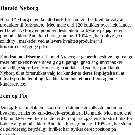
Harald Nyborg
Harald Nyborg er en kendt dansk forhandler af et bredt udvalg af
produkter til forbrugere. Med mere end 120 butikker over hele landet
er Harald Nyborg en populær destination for købere på jagt efter
gummibakker. Butikken blev grundlagt i 1904 og har opbygget et
solidt ry i markedet ved at levere kvalitetsprodukter til
konkurrencedygtige priser.
Kundeanmeldelserne af Harald Nyborg er generelt positive, og mange
roser butikkens brede udvalg og tilgængelighed af gummibakker i
forskellige størrelser, former og materialer. Hvad der gør Harald
Nyborg til et foretrukket valg for kunder er deres forpligtelse til at
tilbyde produkter af høj kvalitet kombineret med fremragende
kundeservice.
Jem og Fix
Jem og Fix har etableret sig som en førende detailkæde inden for
byggematerialer og gør-det-selv-produkter i Danmark. Med mere end
100 butikker over hele landet er Jem og Fix også en attraktiv butik for
købere af gummibakker. Butikken blev grundlagt i 1988 og har siden
da udvidet sig betydeligt, hvilket har styrket deres position på
markedet.