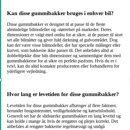
Kan disse gummibakker bruges i enhver bil?
Disse gummibakker er designet til at passe til de fleste
almindelige bilmodeller og -størrelser på markedet. Deres
dimensioner er valgt med omhu for at sikre, at de passer til stort
set alle bilmåtter og giver fuld dækning af gulvområdet. Dog
kan der være visse bilmodeller, der har specielle målinger eller
kurver, som bakkerne ikke passer til. Det anbefales altid at
dobbelttjekke dine bils dimensioner og sammenligne dem med
gummibakkerne for at sikre en perfekt pasform. Hvis du er i
tvivl, kan du altid kontakte producenten eller forhandleren for
yderligere vejledning.
Hvor lang er levetiden for disse gummibakker?
Levetiden for disse gummibakker afhænger af flere faktorer,
herunder brugsintensitet, vedligeholdelse og kørselsforhold.
Generelt set har de slidstærke gummibakker en lang levetid og
kan holde i mange år, hvis de rengøres og plejes korrekt. Det
anbefales at rengøre bakkerne regelmæssigt og undgå