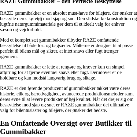
RAZE Gummibakker – den Perfekte Beskyttelse
RAZE gummibakker er en absolut must-have for bilejere, der ønsker at
beskytte deres køretøj mod sjap og sne. Den slidstærke konstruktion og
lugtfrie naturgummimateriale gør dem til et ideelt valg for enhver
sæson og vejrforhold.
Med et komplet sæt gummibakker tilbyder RAZE omfattende
beskyttelse til både for- og bagsæder. Måtterne er designet til at passe
perfekt til bilens mål og sikrer, at intet snavs eller fugt trænger
igennem.
RAZE gummibakker er lette at rengøre og kræver kun en simpel
aftørring for at fjerne eventuel snavs eller fugt. Derudover er de
holdbare og kan modstå langvarig brug og slitage.
RAZE er den førende producent af gummibakker takket være deres
historie, etik og bæredygtighed, avancerede produktionsmetoder samt
deres evne til at levere produkter af høj kvalitet. Når det drejer sig om
beskyttelse mod sjap og sne, er RAZE gummibakker det ultimative
valg for bilentusiaster og bilejere, der ønsker det bedste.
En Omfattende Oversigt over Butikker til
Gummibakker