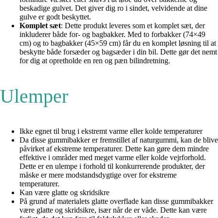
beskadige gulvet. Det giver dig ro i sindet, velvidende at dine
gulve er godt beskyttet.
Komplet sæt
: Dette produkt leveres som et komplet sæt, der
inkluderer både for- og bagbakker. Med to forbakker (74×49
cm) og to bagbakker (45×59 cm) får du en komplet løsning til at
beskytte både forsæder og bagsæder i din bil. Dette gør det nemt
for dig at opretholde en ren og pæn bilindretning.
Ulemper
Ikke egnet til brug i ekstremt varme eller kolde temperaturer
Da disse gummibakker er fremstillet af naturgummi, kan de blive
påvirket af ekstreme temperaturer. Dette kan gøre dem mindre
effektive i områder med meget varme eller kolde vejrforhold.
Dette er en ulempe i forhold til konkurrerende produkter, der
måske er mere modstandsdygtige over for ekstreme
temperaturer.
Kan være glatte og skridsikre
På grund af materialets glatte overflade kan disse gummibakker
være glatte og skridsikre, især når de er våde. Dette kan være