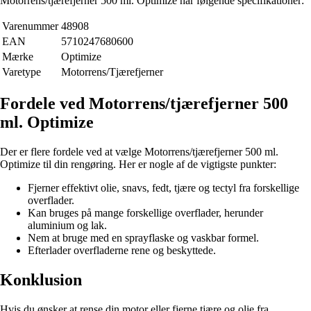
Motorrens/tjærefjerner 500 ml. Optimize har følgende specifikationer:
Varenummer
48908
EAN
5710247680600
Mærke
Optimize
Varetype
Motorrens/Tjærefjerner
Fordele ved Motorrens/tjærefjerner 500
ml. Optimize
Der er flere fordele ved at vælge Motorrens/tjærefjerner 500 ml.
Optimize til din rengøring. Her er nogle af de vigtigste punkter:
Fjerner effektivt olie, snavs, fedt, tjære og tectyl fra forskellige
overflader.
Kan bruges på mange forskellige overflader, herunder
aluminium og lak.
Nem at bruge med en sprayflaske og vaskbar formel.
Efterlader overfladerne rene og beskyttede.
Konklusion
Hvis du ønsker at rense din motor eller fjerne tjære og olie fra