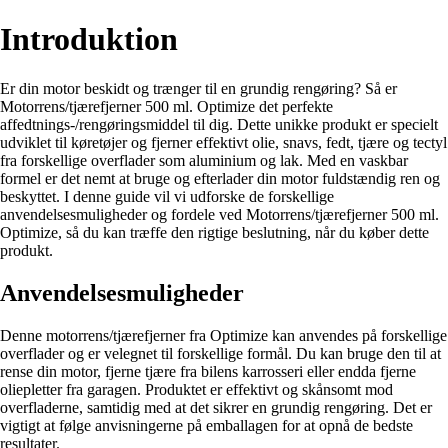
Introduktion
Er din motor beskidt og trænger til en grundig rengøring? Så er
Motorrens/tjærefjerner 500 ml. Optimize det perfekte
affedtnings-/rengøringsmiddel til dig. Dette unikke produkt er specielt
udviklet til køretøjer og fjerner effektivt olie, snavs, fedt, tjære og tectyl
fra forskellige overflader som aluminium og lak. Med en vaskbar
formel er det nemt at bruge og efterlader din motor fuldstændig ren og
beskyttet. I denne guide vil vi udforske de forskellige
anvendelsesmuligheder og fordele ved Motorrens/tjærefjerner 500 ml.
Optimize, så du kan træffe den rigtige beslutning, når du køber dette
produkt.
Anvendelsesmuligheder
Denne motorrens/tjærefjerner fra Optimize kan anvendes på forskellige
overflader og er velegnet til forskellige formål. Du kan bruge den til at
rense din motor, fjerne tjære fra bilens karrosseri eller endda fjerne
oliepletter fra garagen. Produktet er effektivt og skånsomt mod
overfladerne, samtidig med at det sikrer en grundig rengøring. Det er
vigtigt at følge anvisningerne på emballagen for at opnå de bedste
resultater.