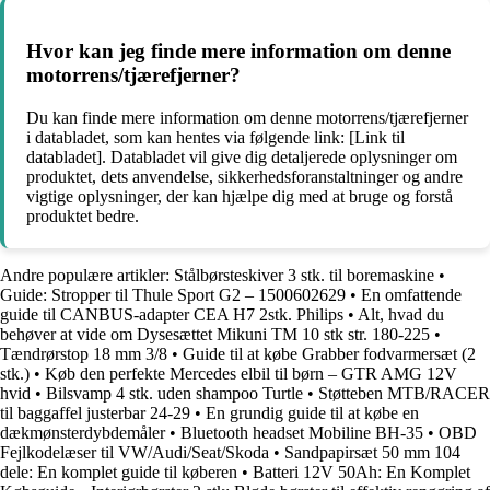
Hvor kan jeg finde mere information om denne
motorrens/tjærefjerner?
Du kan finde mere information om denne motorrens/tjærefjerner
i databladet, som kan hentes via følgende link: [Link til
databladet]. Databladet vil give dig detaljerede oplysninger om
produktet, dets anvendelse, sikkerhedsforanstaltninger og andre
vigtige oplysninger, der kan hjælpe dig med at bruge og forstå
produktet bedre.
Andre populære artikler:
Stålbørsteskiver 3 stk. til boremaskine
•
Guide: Stropper til Thule Sport G2 – 1500602629
•
En omfattende
guide til CANBUS-adapter CEA H7 2stk. Philips
•
Alt, hvad du
behøver at vide om Dysesættet Mikuni TM 10 stk str. 180-225
•
Tændrørstop 18 mm 3/8
•
Guide til at købe Grabber fodvarmersæt (2
stk.)
•
Køb den perfekte Mercedes elbil til børn – GTR AMG 12V
hvid
•
Bilsvamp 4 stk. uden shampoo Turtle
•
Støtteben MTB/RACER
til baggaffel justerbar 24-29
•
En grundig guide til at købe en
dækmønsterdybdemåler
•
Bluetooth headset Mobiline BH-35
•
OBD
Fejlkodelæser til VW/Audi/Seat/Skoda
•
Sandpapirsæt 50 mm 104
dele: En komplet guide til køberen
•
Batteri 12V 50Ah: En Komplet