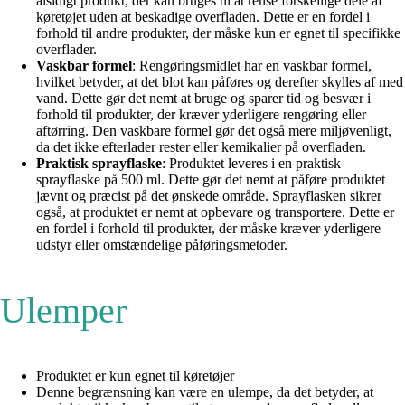
alsidigt produkt, der kan bruges til at rense forskellige dele af
køretøjet uden at beskadige overfladen. Dette er en fordel i
forhold til andre produkter, der måske kun er egnet til specifikke
overflader.
Vaskbar formel
: Rengøringsmidlet har en vaskbar formel,
hvilket betyder, at det blot kan påføres og derefter skylles af med
vand. Dette gør det nemt at bruge og sparer tid og besvær i
forhold til produkter, der kræver yderligere rengøring eller
aftørring. Den vaskbare formel gør det også mere miljøvenligt,
da det ikke efterlader rester eller kemikalier på overfladen.
Praktisk sprayflaske
: Produktet leveres i en praktisk
sprayflaske på 500 ml. Dette gør det nemt at påføre produktet
jævnt og præcist på det ønskede område. Sprayflasken sikrer
også, at produktet er nemt at opbevare og transportere. Dette er
en fordel i forhold til produkter, der måske kræver yderligere
udstyr eller omstændelige påføringsmetoder.
Ulemper
Produktet er kun egnet til køretøjer
Denne begrænsning kan være en ulempe, da det betyder, at