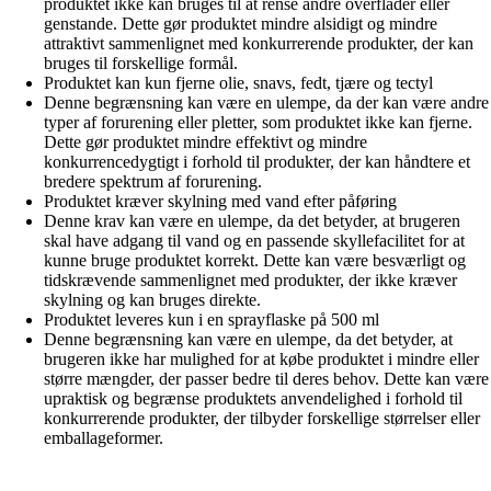
produktet ikke kan bruges til at rense andre overflader eller
genstande. Dette gør produktet mindre alsidigt og mindre
attraktivt sammenlignet med konkurrerende produkter, der kan
bruges til forskellige formål.
Produktet kan kun fjerne olie, snavs, fedt, tjære og tectyl
Denne begrænsning kan være en ulempe, da der kan være andre
typer af forurening eller pletter, som produktet ikke kan fjerne.
Dette gør produktet mindre effektivt og mindre
konkurrencedygtigt i forhold til produkter, der kan håndtere et
bredere spektrum af forurening.
Produktet kræver skylning med vand efter påføring
Denne krav kan være en ulempe, da det betyder, at brugeren
skal have adgang til vand og en passende skyllefacilitet for at
kunne bruge produktet korrekt. Dette kan være besværligt og
tidskrævende sammenlignet med produkter, der ikke kræver
skylning og kan bruges direkte.
Produktet leveres kun i en sprayflaske på 500 ml
Denne begrænsning kan være en ulempe, da det betyder, at
brugeren ikke har mulighed for at købe produktet i mindre eller
større mængder, der passer bedre til deres behov. Dette kan være
upraktisk og begrænse produktets anvendelighed i forhold til
konkurrerende produkter, der tilbyder forskellige størrelser eller
emballageformer.