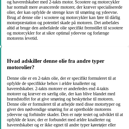
og haveredskaber med 2-takts motor. Scootere og motorcykler
har normalt mere avancerede motorer, der kræver specialiserede
olier, der kan opfylde de strenge krav til smøring og ydeevne.
Brug af denne olie i scootere og motorcykler kan føre til dårlig
motorpræstation og potentiel skade på motoren. Det anbefales
altid at bruge den anbefalede olie specifikt fremstillet til scootere
og motorcykler for at sikre optimal ydeevne og forlænge
motorens levetid.
Hvad adskiller denne olie fra andre typer
motorolier?
Denne olie er en 2-takts olie, der er specifikt formuleret til at
opfylde de specifikke behov i ældre knallerter og
haveredskaber. 2-takts motorer er anderledes end 4-takts
motorer og kræver en særlig olie, der kan blive blandet med
brændstoffet for at give smøring og beskyttelse til motoren.
Denne olie er formuleret til at arbejde med disse motortyper og
giver den nødvendige smøring for at opretholde motorens
ydeevne og forhindre skader. Den er nøje testet og udviklet til at
opfylde de krav, der er forbundet med ældre knallerter og
haveredskaber og er ikke egnet til andre typer køretøjer eller