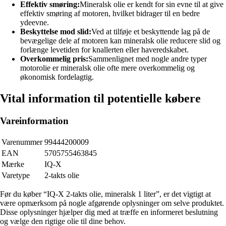
Effektiv smøring:
Mineralsk olie er kendt for sin evne til at give
effektiv smøring af motoren, hvilket bidrager til en bedre
ydeevne.
Beskyttelse mod slid:
Ved at tilføje et beskyttende lag på de
bevægelige dele af motoren kan mineralsk olie reducere slid og
forlænge levetiden for knallerten eller haveredskabet.
Overkommelig pris:
Sammenlignet med nogle andre typer
motorolie er mineralsk olie ofte mere overkommelig og
økonomisk fordelagtig.
Vital information til potentielle købere
Vareinformation
Varenummer
99444200009
EAN
5705755463845
Mærke
IQ-X
Varetype
2-takts olie
Før du køber “IQ-X 2-takts olie, mineralsk 1 liter”, er det vigtigt at
være opmærksom på nogle afgørende oplysninger om selve produktet.
Disse oplysninger hjælper dig med at træffe en informeret beslutning
og vælge den rigtige olie til dine behov.