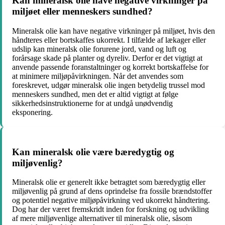
Kan mineralsk olie have negative virkninger på
miljøet eller menneskers sundhed?
Mineralsk olie kan have negative virkninger på miljøet, hvis den
håndteres eller bortskaffes ukorrekt. I tilfælde af lækager eller
udslip kan mineralsk olie forurene jord, vand og luft og
forårsage skade på planter og dyreliv. Derfor er det vigtigt at
anvende passende foranstaltninger og korrekt bortskaffelse for
at minimere miljøpåvirkningen. Når det anvendes som
foreskrevet, udgør mineralsk olie ingen betydelig trussel mod
menneskers sundhed, men det er altid vigtigt at følge
sikkerhedsinstruktionerne for at undgå unødvendig
eksponering.
Kan mineralsk olie være bæredygtig og
miljøvenlig?
Mineralsk olie er generelt ikke betragtet som bæredygtig eller
miljøvenlig på grund af dens oprindelse fra fossile brændstoffer
og potentiel negative miljøpåvirkning ved ukorrekt håndtering.
Dog har der været fremskridt inden for forskning og udvikling
af mere miljøvenlige alternativer til mineralsk olie, såsom