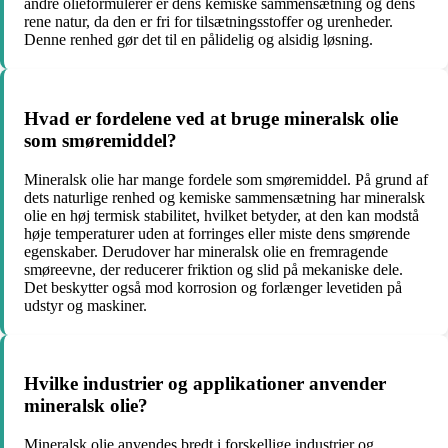
andre olieformulerer er dens kemiske sammensætning og dens
rene natur, da den er fri for tilsætningsstoffer og urenheder.
Denne renhed gør det til en pålidelig og alsidig løsning.
Hvad er fordelene ved at bruge mineralsk olie
som smøremiddel?
Mineralsk olie har mange fordele som smøremiddel. På grund af
dets naturlige renhed og kemiske sammensætning har mineralsk
olie en høj termisk stabilitet, hvilket betyder, at den kan modstå
høje temperaturer uden at forringes eller miste dens smørende
egenskaber. Derudover har mineralsk olie en fremragende
smøreevne, der reducerer friktion og slid på mekaniske dele.
Det beskytter også mod korrosion og forlænger levetiden på
udstyr og maskiner.
Hvilke industrier og applikationer anvender
mineralsk olie?
Mineralsk olie anvendes bredt i forskellige industrier og