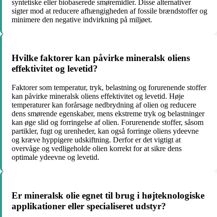
syntetiske eller biobaserede smøremidler. Disse alternativer
sigter mod at reducere afhængigheden af fossile brændstoffer og
minimere den negative indvirkning på miljøet.
Hvilke faktorer kan påvirke mineralsk oliens
effektivitet og levetid?
Faktorer som temperatur, tryk, belastning og forurenende stoffer
kan påvirke mineralsk oliens effektivitet og levetid. Høje
temperaturer kan forårsage nedbrydning af olien og reducere
dens smørende egenskaber, mens ekstreme tryk og belastninger
kan øge slid og forringelse af olien. Forurenende stoffer, såsom
partikler, fugt og urenheder, kan også forringe oliens ydeevne
og kræve hyppigere udskiftning. Derfor er det vigtigt at
overvåge og vedligeholde olien korrekt for at sikre dens
optimale ydeevne og levetid.
Er mineralsk olie egnet til brug i højteknologiske
applikationer eller specialiseret udstyr?