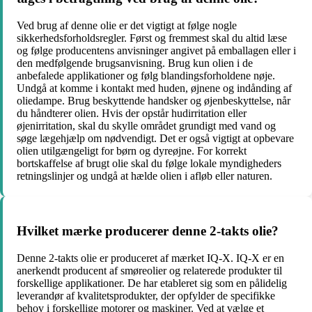
Ved brug af denne olie er det vigtigt at følge nogle
sikkerhedsforholdsregler. Først og fremmest skal du altid læse
og følge producentens anvisninger angivet på emballagen eller i
den medfølgende brugsanvisning. Brug kun olien i de
anbefalede applikationer og følg blandingsforholdene nøje.
Undgå at komme i kontakt med huden, øjnene og indånding af
oliedampe. Brug beskyttende handsker og øjenbeskyttelse, når
du håndterer olien. Hvis der opstår hudirritation eller
øjenirritation, skal du skylle området grundigt med vand og
søge lægehjælp om nødvendigt. Det er også vigtigt at opbevare
olien utilgængeligt for børn og dyreøjne. For korrekt
bortskaffelse af brugt olie skal du følge lokale myndigheders
retningslinjer og undgå at hælde olien i afløb eller naturen.
Hvilket mærke producerer denne 2-takts olie?
Denne 2-takts olie er produceret af mærket IQ-X. IQ-X er en
anerkendt producent af smøreolier og relaterede produkter til
forskellige applikationer. De har etableret sig som en pålidelig
leverandør af kvalitetsprodukter, der opfylder de specifikke
behov i forskellige motorer og maskiner. Ved at vælge et