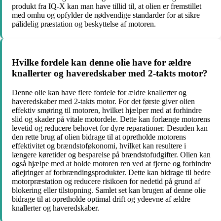
produkt fra IQ-X kan man have tillid til, at olien er fremstillet
med omhu og opfylder de nødvendige standarder for at sikre
pålidelig præstation og beskyttelse af motoren.
Hvilke fordele kan denne olie have for ældre
knallerter og haveredskaber med 2-takts motor?
Denne olie kan have flere fordele for ældre knallerter og
haveredskaber med 2-takts motor. For det første giver olien
effektiv smøring til motoren, hvilket hjælper med at forhindre
slid og skader på vitale motordele. Dette kan forlænge motorens
levetid og reducere behovet for dyre reparationer. Desuden kan
den rette brug af olien bidrage til at opretholde motorens
effektivitet og brændstoføkonomi, hvilket kan resultere i
længere køretider og besparelse på brændstofudgifter. Olien kan
også hjælpe med at holde motoren ren ved at fjerne og forhindre
aflejringer af forbrændingsprodukter. Dette kan bidrage til bedre
motorpræstation og reducere risikoen for nedetid på grund af
blokering eller tilstopning. Samlet set kan brugen af denne olie
bidrage til at opretholde optimal drift og ydeevne af ældre
knallerter og haveredskaber.