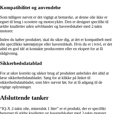
Kompatibilitet og anvendelse
Som tidligere nævnt er det vigtigt at bemærke, at denne olie ikke er
egnet til brug i scootere og motorcykler. Den er designet specifikt til
ældre knallerter uden selvblander og haveredskaber med 2-takts
motorer.
Inden du køber produktet, skal du sikre dig, at det er kompatibelt med
din specifikke køretøjstype eller haveredskab. Hvis du er i tvivl, er det
altid en god idé at kontakte producenten eller en ekspert for at få
rådgivning.
Sikkerhedsdatablad
For at sikre korrekt og sikker brug af produktet anbefales det altid at
læse sikkerhedsdatabladet. Sørg for at klikke på linket til
sikkerhedsdatabladet, som blev nævnt før, for at få adgang til de
vigtige oplysninger.
Afsluttende tanker
“IQ-X 2-takts olie, mineralsk 1 liter” er et produkt, der er specifikt
beregnet til ældre knallerter og haveredskaber med 2-takts motorer.