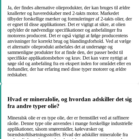
Ja, der findes alternative olieprodukter, der kan bruges til ældre
knallerter og haveredskaber med 2-takts motor. Markedet
tilbyder forskellige mærker og formuleringer af 2-takts olier, der
er egnet til disse applikationer. Det er vigtigt at sikre, at olien
opfylder de nødvendige specifikationer og anbefalinger fra
motorens producent. Det er også vigtigt at følge producentens
anvisninger for korrekt brug og blandingsforhold. Ved at vælge
et alternativ olieprodukt anbefales det at undersøge og
sammenligne produkter for at finde den, der passer bedst til
specifikke applikationsbehov og krav. Det kan være nyttigt at
søge råd og anbefaling fra en ekspert inden for området eller en
forhandler, der har erfaring med disse typer motorer og ældre
redskaber.
Hvad er mineralolie, og hvordan adskiller det sig
fra andre typer olie?
Mineralsk olie er en type olie, der er fremstillet ved at raffinere
råolie. Denne type olie anvendes i mange forskellige industrielle
applikationer, såsom smøremidler, kølevæsker og
brændstoftilsætningsstoffer. Hvad der adskiller mineralolie fra