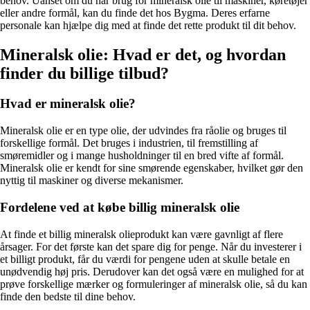
behov. Uanset om du har brug for mineralsk olie til maskiner, køretøjer
eller andre formål, kan du finde det hos Bygma. Deres erfarne
personale kan hjælpe dig med at finde det rette produkt til dit behov.
Mineralsk olie: Hvad er det, og hvordan
finder du billige tilbud?
Hvad er mineralsk olie?
Mineralsk olie er en type olie, der udvindes fra råolie og bruges til
forskellige formål. Det bruges i industrien, til fremstilling af
smøremidler og i mange husholdninger til en bred vifte af formål.
Mineralsk olie er kendt for sine smørende egenskaber, hvilket gør den
nyttig til maskiner og diverse mekanismer.
Fordelene ved at købe billig mineralsk olie
At finde et billig mineralsk olieprodukt kan være gavnligt af flere
årsager. For det første kan det spare dig for penge. Når du investerer i
et billigt produkt, får du værdi for pengene uden at skulle betale en
unødvendig høj pris. Derudover kan det også være en mulighed for at
prøve forskellige mærker og formuleringer af mineralsk olie, så du kan
finde den bedste til dine behov.