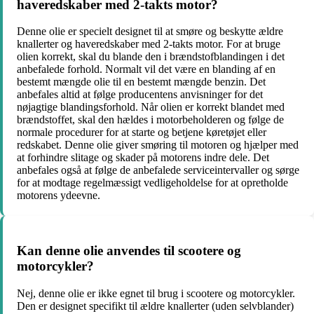
haveredskaber med 2-takts motor?
Denne olie er specielt designet til at smøre og beskytte ældre
knallerter og haveredskaber med 2-takts motor. For at bruge
olien korrekt, skal du blande den i brændstofblandingen i det
anbefalede forhold. Normalt vil det være en blanding af en
bestemt mængde olie til en bestemt mængde benzin. Det
anbefales altid at følge producentens anvisninger for det
nøjagtige blandingsforhold. Når olien er korrekt blandet med
brændstoffet, skal den hældes i motorbeholderen og følge de
normale procedurer for at starte og betjene køretøjet eller
redskabet. Denne olie giver smøring til motoren og hjælper med
at forhindre slitage og skader på motorens indre dele. Det
anbefales også at følge de anbefalede serviceintervaller og sørge
for at modtage regelmæssigt vedligeholdelse for at opretholde
motorens ydeevne.
Kan denne olie anvendes til scootere og
motorcykler?
Nej, denne olie er ikke egnet til brug i scootere og motorcykler.
Den er designet specifikt til ældre knallerter (uden selvblander)