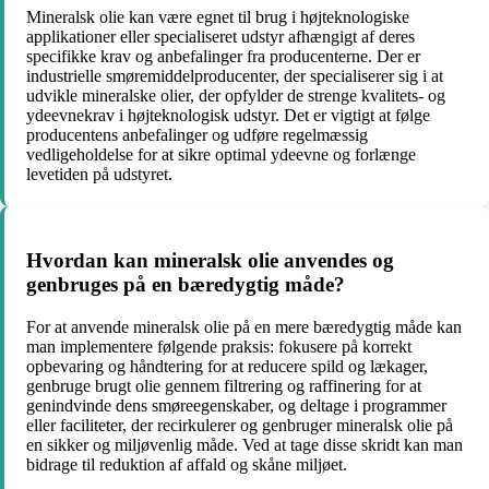
Mineralsk olie kan være egnet til brug i højteknologiske
applikationer eller specialiseret udstyr afhængigt af deres
specifikke krav og anbefalinger fra producenterne. Der er
industrielle smøremiddelproducenter, der specialiserer sig i at
udvikle mineralske olier, der opfylder de strenge kvalitets- og
ydeevnekrav i højteknologisk udstyr. Det er vigtigt at følge
producentens anbefalinger og udføre regelmæssig
vedligeholdelse for at sikre optimal ydeevne og forlænge
levetiden på udstyret.
Hvordan kan mineralsk olie anvendes og
genbruges på en bæredygtig måde?
For at anvende mineralsk olie på en mere bæredygtig måde kan
man implementere følgende praksis: fokusere på korrekt
opbevaring og håndtering for at reducere spild og lækager,
genbruge brugt olie gennem filtrering og raffinering for at
genindvinde dens smøreegenskaber, og deltage i programmer
eller faciliteter, der recirkulerer og genbruger mineralsk olie på
en sikker og miljøvenlig måde. Ved at tage disse skridt kan man
bidrage til reduktion af affald og skåne miljøet.