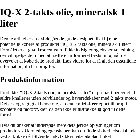
IQ-X 2-takts olie, mineralsk 1
liter
Denne artikel er en dybdegående guide designet til at hjælpe
potentielle købere af produktet “IQ-X 2-takts olie, mineralsk 1 liter”.
Formålet er at give læseren værdifulde indsigter og ekspertvejledning,
der vil hjælpe dem med at træffe en informeret beslutning, når de
overvejer at købe dette produkt. Læs videre for at få alt den essentielle
information, du har brug for.
Produktinformation
Produktet “IQ-X 2-takts olie, mineralsk 1 liter” er primært beregnet til
ældre knallerter uden selvblander og haveredskaber med 2-takts motor.
Det er dog vigtigt at bemærke, at denne olie
ikke
er egnet til brug i
scootere og motorcykler, da den ikke er tilstrækkelig god til dette
formål.
Hvis du ønsker at undersøge mere detaljerede oplysninger om
produktets sikkerhed og egenskaber, kan du finde sikkerhedsdatabladet
ved at klikke på følgende link: [sikkerhedsdatablad-linket].