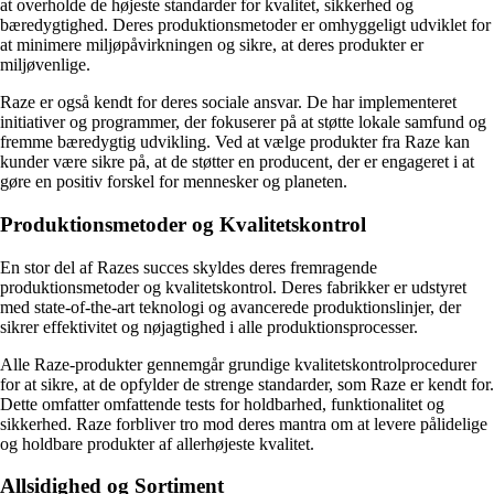
at overholde de højeste standarder for kvalitet, sikkerhed og
bæredygtighed. Deres produktionsmetoder er omhyggeligt udviklet for
at minimere miljøpåvirkningen og sikre, at deres produkter er
miljøvenlige.
Raze er også kendt for deres sociale ansvar. De har implementeret
initiativer og programmer, der fokuserer på at støtte lokale samfund og
fremme bæredygtig udvikling. Ved at vælge produkter fra Raze kan
kunder være sikre på, at de støtter en producent, der er engageret i at
gøre en positiv forskel for mennesker og planeten.
Produktionsmetoder og Kvalitetskontrol
En stor del af Razes succes skyldes deres fremragende
produktionsmetoder og kvalitetskontrol. Deres fabrikker er udstyret
med state-of-the-art teknologi og avancerede produktionslinjer, der
sikrer effektivitet og nøjagtighed i alle produktionsprocesser.
Alle Raze-produkter gennemgår grundige kvalitetskontrolprocedurer
for at sikre, at de opfylder de strenge standarder, som Raze er kendt for.
Dette omfatter omfattende tests for holdbarhed, funktionalitet og
sikkerhed. Raze forbliver tro mod deres mantra om at levere pålidelige
og holdbare produkter af allerhøjeste kvalitet.
Allsidighed og Sortiment