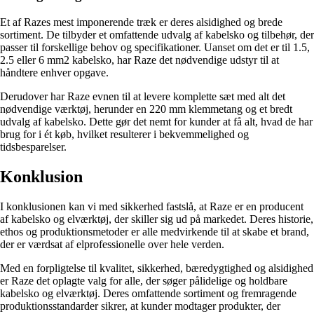
Et af Razes mest imponerende træk er deres alsidighed og brede
sortiment. De tilbyder et omfattende udvalg af kabelsko og tilbehør, der
passer til forskellige behov og specifikationer. Uanset om det er til 1.5,
2.5 eller 6 mm2 kabelsko, har Raze det nødvendige udstyr til at
håndtere enhver opgave.
Derudover har Raze evnen til at levere komplette sæt med alt det
nødvendige værktøj, herunder en 220 mm klemmetang og et bredt
udvalg af kabelsko. Dette gør det nemt for kunder at få alt, hvad de har
brug for i ét køb, hvilket resulterer i bekvemmelighed og
tidsbesparelser.
Konklusion
I konklusionen kan vi med sikkerhed fastslå, at Raze er en producent
af kabelsko og elværktøj, der skiller sig ud på markedet. Deres historie,
ethos og produktionsmetoder er alle medvirkende til at skabe et brand,
der er værdsat af elprofessionelle over hele verden.
Med en forpligtelse til kvalitet, sikkerhed, bæredygtighed og alsidighed
er Raze det oplagte valg for alle, der søger pålidelige og holdbare
kabelsko og elværktøj. Deres omfattende sortiment og fremragende
produktionsstandarder sikrer, at kunder modtager produkter, der