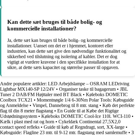
Kan dette sæt bruges til både bolig- og
kommercielle installationer?
Ja, dette sæt kan bruges til både bolig- og kommercielle
installationer. Uanset om det er i hjemmet, kontoret eller
industrien, kan dette sæt give den nødvendige funktionalitet og
sikkerhed ved tilslutning og isolering af kabler. Det er dog
vigtigt at vurdere kravene i den specifikke installation for at
sikre, at dette sæts kapacitet og størrelse passer til opgaven.
Andre populære artikler:
LED Arbejdslampe – OSRAM LEDriving
Lightbar MX140-SP 12/24V
•
Organiser taske til bagagerum
•
JBL
Tuner 2 DAB/FM Højttaler med BT Black
•
Køleboks DOMETIC
Coolbox TCX21
•
Momentnøgle 1/4 6-30Nm Polar Tools: Købsguide
og Anmeldelse
•
Vimpel, Dannebrog til 8 mtr. stang
•
Køb det perfekte
flag til din 8 meter flagstang
•
En Guide til at Købe det Rigtige
Udstødningssystem
•
Køleboks DOMETIC Cool-Ice 110l. WCI-110
•
Kælk i plast med rat og horn
•
Cykeldæk Continental 27,5X2,0
contact speed refleks
•
Guide til køb af Regndragt, sort, XX-large
•
Købsguide: Flagline 23 mtr. til 9-12 mtr. flagstang med samlemuffe
•
3