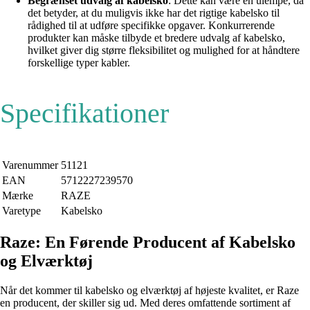
Begrænset udvalg af kabelsko
: Dette kan være en ulempe, da
det betyder, at du muligvis ikke har det rigtige kabelsko til
rådighed til at udføre specifikke opgaver. Konkurrerende
produkter kan måske tilbyde et bredere udvalg af kabelsko,
hvilket giver dig større fleksibilitet og mulighed for at håndtere
forskellige typer kabler.
Specifikationer
Varenummer
51121
EAN
5712227239570
Mærke
RAZE
Varetype
Kabelsko
Raze: En Førende Producent af Kabelsko
og Elværktøj
Når det kommer til kabelsko og elværktøj af højeste kvalitet, er Raze
en producent, der skiller sig ud. Med deres omfattende sortiment af