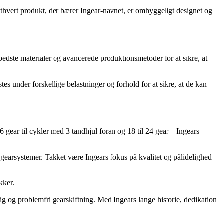
Ethvert produkt, der bærer Ingear-navnet, er omhyggeligt designet og
e bedste materialer og avancerede produktionsmetoder for at sikre, at
s under forskellige belastninger og forhold for at sikre, at de kan
 gear til cykler med 3 tandhjul foran og 18 til 24 gear – Ingears
gearsystemer. Takket være Ingears fokus på kvalitet og pålidelighed
kker.
lig og problemfri gearskiftning. Med Ingears lange historie, dedikation