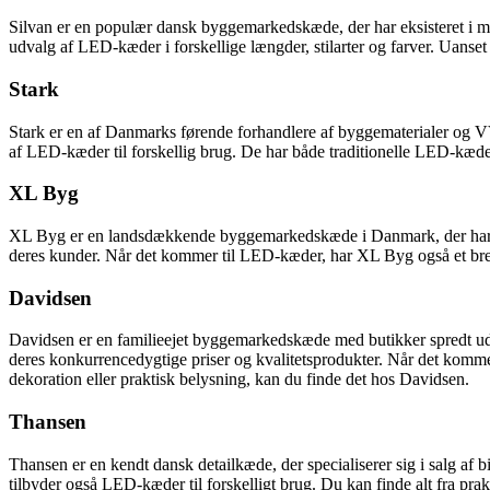
Silvan er en populær dansk byggemarkedskæde, der har eksisteret i man
udvalg af LED-kæder i forskellige længder, stilarter og farver. Uanset
Stark
Stark er en af Danmarks førende forhandlere af byggematerialer og VVS-
af LED-kæder til forskellig brug. De har både traditionelle LED-kæder
XL Byg
XL Byg er en landsdækkende byggemarkedskæde i Danmark, der har spec
deres kunder. Når det kommer til LED-kæder, har XL Byg også et bredt
Davidsen
Davidsen er en familieejet byggemarkedskæde med butikker spredt ud 
deres konkurrencedygtige priser og kvalitetsprodukter. Når det kommer
dekoration eller praktisk belysning, kan du finde det hos Davidsen.
Thansen
Thansen er en kendt dansk detailkæde, der specialiserer sig i salg af
tilbyder også LED-kæder til forskelligt brug. Du kan finde alt fra pr