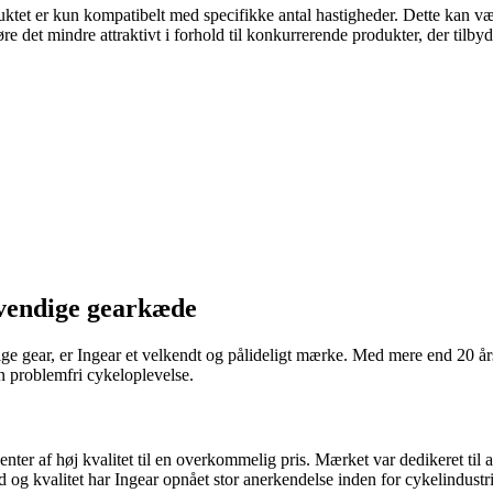
uktet er kun kompatibelt med specifikke antal hastigheder. Dette kan vær
det mindre attraktivt i forhold til konkurrerende produkter, der tilbyd
dvendige gearkæde
ige gear, er Ingear et velkendt og pålideligt mærke. Med mere end 20 år
en problemfri cykeloplevelse.
er af høj kvalitet til en overkommelig pris. Mærket var dedikeret til a
 og kvalitet har Ingear opnået stor anerkendelse inden for cykelindustr