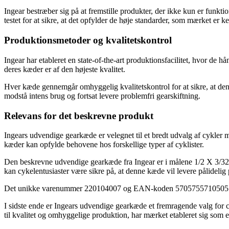
Ingear bestræber sig på at fremstille produkter, der ikke kun er funk
testet for at sikre, at det opfylder de høje standarder, som mærket er ke
Produktionsmetoder og kvalitetskontrol
Ingear har etableret en state-of-the-art produktionsfacilitet, hvor de 
deres kæder er af den højeste kvalitet.
Hver kæde gennemgår omhyggelig kvalitetskontrol for at sikre, at den o
modstå intens brug og fortsat levere problemfri gearskiftning.
Relevans for det beskrevne produkt
Ingears udvendige gearkæde er velegnet til et bredt udvalg af cykler m
kæder kan opfylde behovene hos forskellige typer af cyklister.
Den beskrevne udvendige gearkæde fra Ingear er i målene 1/2 X 3/32 o
kan cykelentusiaster være sikre på, at denne kæde vil levere pålidelig
Det unikke varenummer 220104007 og EAN-koden 5705755710505 gør de
I sidste ende er Ingears udvendige gearkæde et fremragende valg for cyk
til kvalitet og omhyggelige produktion, har mærket etableret sig som