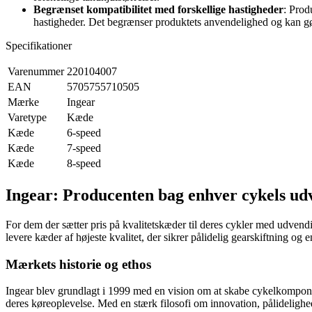
Begrænset kompatibilitet med forskellige hastigheder
: Prod
hastigheder. Det begrænser produktets anvendelighed og kan gøre 
Specifikationer
Varenummer
220104007
EAN
5705755710505
Mærke
Ingear
Varetype
Kæde
Kæde
6-speed
Kæde
7-speed
Kæde
8-speed
Ingear: Producenten bag enhver cykels u
For dem der sætter pris på kvalitetskæder til deres cykler med udvend
levere kæder af højeste kvalitet, der sikrer pålidelig gearskiftning og 
Mærkets historie og ethos
Ingear blev grundlagt i 1999 med en vision om at skabe cykelkomponent
deres køreoplevelse. Med en stærk filosofi om innovation, pålidelighed