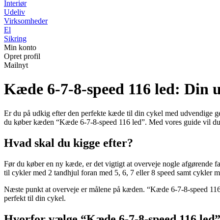
Interiør
Udeliv
Virksomheder
El
Sikring
Min konto
Opret profil
Mailnyt
Kæde 6-7-8-speed 116 led: Din ul
Er du på udkig efter den perfekte kæde til din cykel med udvendige gear?
du køber kæden “Kæde 6-7-8-speed 116 led”. Med vores guide vil du vær
Hvad skal du kigge efter?
Før du køber en ny kæde, er det vigtigt at overveje nogle afgørende fa
til cykler med 2 tandhjul foran med 5, 6, 7 eller 8 speed samt cykler me
Næste punkt at overveje er målene på kæden. “Kæde 6-7-8-speed 116 le
perfekt til din cykel.
Hvorfor vælge “Kæde 6-7-8-speed 116 led