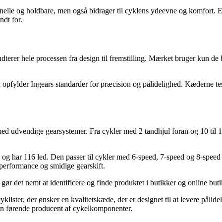
tionelle og holdbare, men også bidrager til cyklens ydeevne og komfort. 
ndt for.
håndterer hele processen fra design til fremstilling. Mærket bruger kun d
pfylder Ingears standarder for præcision og pålidelighed. Kæderne teste
ed udvendige gearsystemer. Fra cykler med 2 tandhjul foran og 10 til 16
g har 116 led. Den passer til cykler med 6-speed, 7-speed og 8-speed 
 performance og smidige gearskift.
t nemt at identificere og finde produktet i butikker og online buti
lister, der ønsker en kvalitetskæde, der er designet til at levere pålide
 en førende producent af cykelkomponenter.