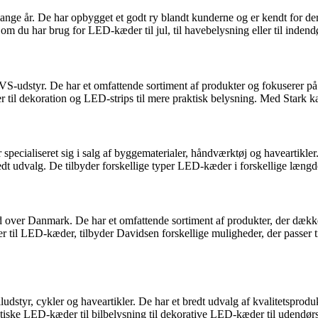
ge år. De har opbygget et godt ry blandt kunderne og er kendt for deres
 om du har brug for LED-kæder til jul, til havebelysning eller til indend
udstyr. De har et omfattende sortiment af produkter og fokuserer på at 
 til dekoration og LED-strips til mere praktisk belysning. Med Stark k
ialiseret sig i salg af byggematerialer, håndværktøj og haveartikler.
 udvalg. De tilbyder forskellige typer LED-kæder i forskellige længder 
over Danmark. De har et omfattende sortiment af produkter, der dække
 til LED-kæder, tilbyder Davidsen forskellige muligheder, der passer ti
 biludstyr, cykler og haveartikler. De har et bredt udvalg af kvalitets
aktiske LED-kæder til bilbelysning til dekorative LED-kæder til udendør