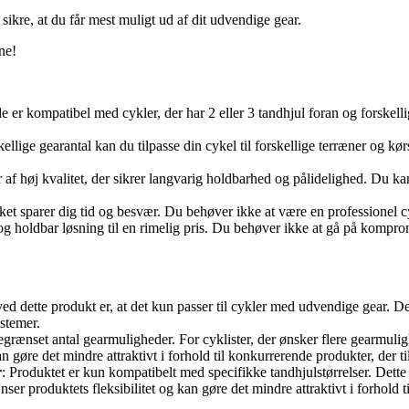
ikre, at du får mest muligt ud af dit udvendige gear.
ne!
 er kompatibel med cykler, der har 2 eller 3 tandhjul foran og forskellig
lige gearantal kan du tilpasse din cykel til forskellige terræner og kørs
r af høj kvalitet, der sikrer langvarig holdbarhed og pålidelighed. Du k
lket sparer dig tid og besvær. Du behøver ikke at være en professionel c
g holdbar løsning til en rimelig pris. Du behøver ikke at gå på komprom
ed dette produkt er, at det kun passer til cykler med udvendige gear. D
stemer.
egrænset antal gearmuligheder. For cyklister, der ønsker flere gearmuligh
 gøre det mindre attraktivt i forhold til konkurrerende produkter, der t
r
: Produktet er kun kompatibelt med specifikke tandhjulstørrelser. Dette
nser produktets fleksibilitet og kan gøre det mindre attraktivt i forhold