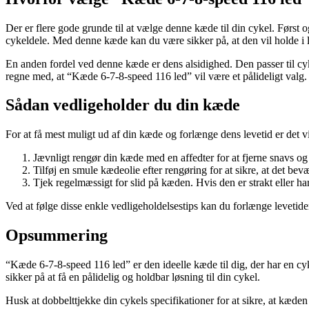
Der er flere gode grunde til at vælge denne kæde til din cykel. Først 
cykeldele. Med denne kæde kan du være sikker på, at den vil holde i l
En anden fordel ved denne kæde er dens alsidighed. Den passer til cyk
regne med, at “Kæde 6-7-8-speed 116 led” vil være et pålideligt valg.
Sådan vedligeholder du din kæde
For at få mest muligt ud af din kæde og forlænge dens levetid er det vig
Jævnligt rengør din kæde med en affedter for at fjerne snavs o
Tilføj en smule kædeolie efter rengøring for at sikre, at det bevæ
Tjek regelmæssigt for slid på kæden. Hvis den er strakt eller har
Ved at følge disse enkle vedligeholdelsestips kan du forlænge levetide
Opsummering
“Kæde 6-7-8-speed 116 led” er den ideelle kæde til dig, der har en c
sikker på at få en pålidelig og holdbar løsning til din cykel.
Husk at dobbelttjekke din cykels specifikationer for at sikre, at kæden