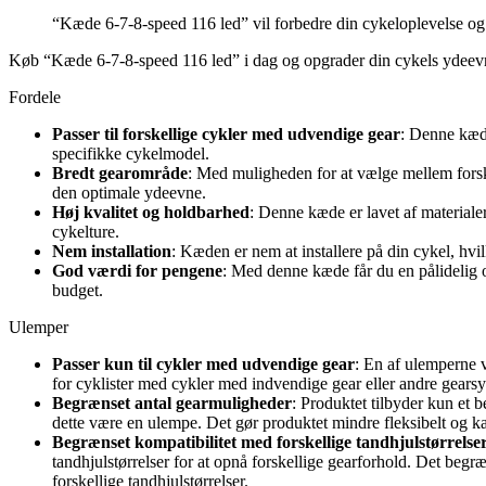
“Kæde 6-7-8-speed 116 led” vil forbedre din cykeloplevelse og s
Køb “Kæde 6-7-8-speed 116 led” i dag og opgrader din cykels ydeev
Fordele
Passer til forskellige cykler med udvendige gear
: Denne kæde
specifikke cykelmodel.
Bredt gearområde
: Med muligheden for at vælge mellem forskel
den optimale ydeevne.
Høj kvalitet og holdbarhed
: Denne kæde er lavet af materiale
cykelture.
Nem installation
: Kæden er nem at installere på din cykel, hvi
God værdi for pengene
: Med denne kæde får du en pålidelig o
budget.
Ulemper
Passer kun til cykler med udvendige gear
: En af ulemperne v
for cyklister med cykler med indvendige gear eller andre gearsy
Begrænset antal gearmuligheder
: Produktet tilbyder kun et b
dette være en ulempe. Det gør produktet mindre fleksibelt og kan
Begrænset kompatibilitet med forskellige tandhjulstørrelse
tandhjulstørrelser for at opnå forskellige gearforhold. Det begræ
forskellige tandhjulstørrelser.