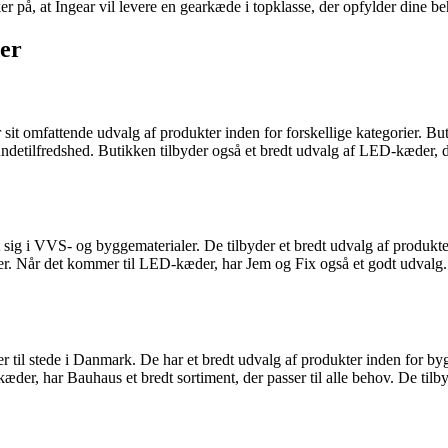
r på, at Ingear vil levere en gearkæde i topklasse, der opfylder dine b
der
it omfattende udvalg af produkter inden for forskellige kategorier. But
detilfredshed. Butikken tilbyder også et bredt udvalg af LED-kæder, der
sig i VVS- og byggematerialer. De tilbyder et bredt udvalg af produkter
r. Når det kommer til LED-kæder, har Jem og Fix også et godt udvalg. 
 til stede i Danmark. De har et bredt udvalg af produkter inden for by
der, har Bauhaus et bredt sortiment, der passer til alle behov. De tilby