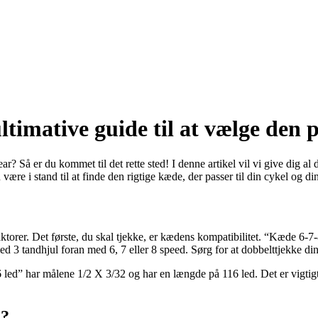
timative guide til at vælge den p
 Så er du kommet til det rette sted! I denne artikel vil vi give dig al d
e i stand til at finde den rigtige kæde, der passer til din cykel og di
ktorer. Det første, du skal tjekke, er kædens kompatibilitet. “Kæde 6-7
d 3 tandhjul foran med 6, 7 eller 8 speed. Sørg for at dobbelttjekke din 
d” har målene 1/2 X 3/32 og har en længde på 116 led. Det er vigtigt 
”?