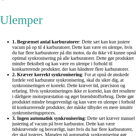
Ulemper
1. Begrænset antal karburatorer
: Dette sæt kan kun justere
vacum på op til 4 karburatorer. Dette kan være en ulempe, hvis
du har flere karburatorer på din motor, da du ikke vil kunne opnå
optimal synkronisering på alle karburatorer. Dette gør produktet
mindre fleksibelt og kan være en ulempe i forhold til
konkurrerende produkter, der kan håndtere flere karburatorer.
2. Kræver korrekt synkronisering
: For at opnå de ønskede
fordele ved karburator synkronisering, skal du sikre dig, at
synkroniseringen er korrekt. Dette kræver tid, præcision og
erfaring. Hvis synkroniseringen ikke er korrekt, kan det resultere
i dårligere motorpræstation og øget brændstofforbrug. Dette gør
produktet mindre brugervenligt og kan være en ulempe i forhold
til konkurrerende produkter, der måske tilbyder en mere intuitiv
synkroniseringsproces.
3. Ingen automatisk synkronisering
: Dette sæt kræver manuel
justering af vacum på hver karburator. Dette kan være
tidskrævende og besværligt, især hvis du har flere karburatorer,
der skal justeres. Manglen på automatisk synkronisering gør