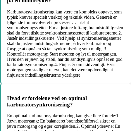
på en motorcykel?
Karburatorsynkronisering kan være en kompleks opgave, som
typisk kræver specielt værktøj og teknisk viden. Generelt er
følgende trin involveret i processen:1. Tilslut
synkroniseringssættet: For at justere luft- og brændstoftilførslen
skal du først tilslutte synkroniseringssættet til karburatorerne.2.
Justér indstillingsskruerne: Ved hjælp af synkroniseringssættet
skal du justere indstillingsskruerne på hver karburator og
forsøge at opnå en så tæt synkronisering som muligt.3.
Kontrollér motorgang: Start motoren og lyt til motorgangen.
Hvis den er jævn og stabil, har du sandsynligvis opnået en god
karburatorsynkronisering.4. Finjustér om nødvendigt: Hvis
motorgangen stadig er ujævn, kan det være nødvendigt at
finjustere indstillingsskruerne yderligere.
Hvad er fordelene ved en optimal
karburatorsynkronisering?
En optimal karburatorsynkronisering kan give flere fordele:1.
Jævn motorgang: En balanceret brændstoftilførsel sikrer en
jævn motorgang og øger køreglæden.2. Optimal ydeevne: En