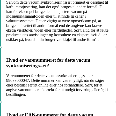
Selvom dette vacum synkroniseringssæt primært er designet til
karburatorjustering, kan det også bruges til andre formål. Du
kan for eksempel bruge det til at justere vacum på
indsugningsmanifolden eller til at finde lækager i
vakuumsystemet. Det er vigtigt at være opmærksom på, at
brugen af ​​sættet til andre formål end de angivne kan kræve
ekstra værktøjer, viden eller færdigheder. Sørg altid for at følge
producentens anvisninger og konsultere en ekspert, hvis du er
usikker på, hvordan du bruger værktøjet til andre formål.
Hvad er varenummeret for dette vacum
synkroniseringssæt?
Varenummeret for dette vacum synkroniseringssæt er
99688000047. Dette nummer kan være nyttigt, når du søger
eller bestiller sættet online eller hos forhandlere. Sørg for at
angive varenummeret korrekt for at undgå forvirring eller fejl i
bestillingen.
Hvad er EAN-nummeret for dette vacum