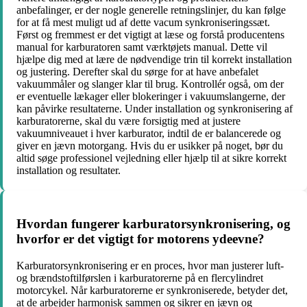
anbefalinger, er der nogle generelle retningslinjer, du kan følge
for at få mest muligt ud af dette vacum synkroniseringssæt.
Først og fremmest er det vigtigt at læse og forstå producentens
manual for karburatoren samt værktøjets manual. Dette vil
hjælpe dig med at lære de nødvendige trin til korrekt installation
og justering. Derefter skal du sørge for at have anbefalet
vakuummåler og slanger klar til brug. Kontrollér også, om der
er eventuelle lækager eller blokeringer i vakuumslangerne, der
kan påvirke resultaterne. Under installation og synkronisering af
karburatorerne, skal du være forsigtig med at justere
vakuumniveauet i hver karburator, indtil de er balancerede og
giver en jævn motorgang. Hvis du er usikker på noget, bør du
altid søge professionel vejledning eller hjælp til at sikre korrekt
installation og resultater.
Hvordan fungerer karburatorsynkronisering, og
hvorfor er det vigtigt for motorens ydeevne?
Karburatorsynkronisering er en proces, hvor man justerer luft-
og brændstoftilførslen i karburatorerne på en flercylindret
motorcykel. Når karburatorerne er synkroniserede, betyder det,
at de arbejder harmonisk sammen og sikrer en jævn og