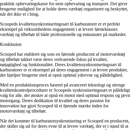
praktisk opbevaringskasse for nem opbevaring og transport. Det giver
brugerne mulighed for at holde deres værktøj organiseret og beskyttet,
når det ikke er i brug.
Scoopeds kvalitetssynkroniseringssæt til karburatorer er et perfekt
eksempel på virksomhedens engagement i at levere førsteklasses
værktøj og tilbehør til både professionelle og entusiaster på markedet.
Konklusion
Scooped har etableret sig som en førende producent af motorværktøj
og tilbehør takket være deres vedvarende fokus på kvalitet,
nøjagtighed og funktionalitet. Deres kvalitetssynkroniseringssæt til
karburatorer er et eksempel på deres engagement i at levere produkter,
der hjælper brugerne med at opnå optimal ydeevne og pålidelighed.
Med en produktionsproces baseret på avanceret teknologi og strenge
kvalitetskontrolprocedurer er Scoopeds synkroniseringssæt et pålideligt
valg for alle, der ønsker at opnå en motor med optimal respons og jævn
motorgang. Deres dedikation til kvalitet og deres passion for
innovation har gjort Scooped til et førende mærke inden for
motorværktøj og tilbehør.
Når det kommer til karburatorsynkronisering er Scooped en producent,
der skiller sig ud for deres evne til at levere værktøj, der er i stand til at