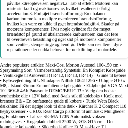
påvirke køreoplevelsen negativt.2. Tab af effekt: Motoren kan
miste sin kraft og reaktionsevne, hvilket resulterer i dårlig
acceleration.3. Forhøjet brændstofforbrug: En ubalance i
karburatorerne kan medføre overdreven brændstofforbrug,
hvilket kan være en kilde til øget brændstofudgift.4. Skader på
motorens komponenter: Hvis nogle cylindre får for meget
brændstof på grund af ubalancerede karburatorer, kan det føre
til overdreven belastning og øget slid på motorens komponenter
som ventiler, stempelringe og tændrør. Dette kan resultere i dyre
reparationer eller endda behovet for udskiftning af motordele.
Andre populære artikler:
Maxi-Cosi Morion Autostol 100-150 cm
•
Spraymaling Sort, Varmebestandig Syntetisk: En Komplet Købsguide
•
Ventilkegle til Autoventil (TR412,TR413,TR414) – Guide til købere
•
Købsvejledning til UNI-adapter Nilfisk 106411296
•
U-bøjle Ø10 x
M8, afstand 35mm: En omfattende købsguide
•
El-løbehjul VGA Maxi
10″ 36V-6.4Ah Panasonic DEMO/BRUGT!
•
Vælg den bedste
synthetiske olie
•
12V kabel med 8-tals stik til køleboks
•
Kælk med
bremser Blå – En omfattende guide til købere
•
Turtle Wetn Black
dækshine: Få det rigtige look til dine dæk
•
Kärcher K 2 Compact 110
højtryksrenser
•
CRUZ Rear Cargo platform til anh.træk: Muligheder
og Funktioner
•
Lalizas SIGMA 170N Automatisk voksen
redningsvest
•
Kogeplade dobbelt 2500 W, Ø18 Ø15 cm – Den
komplette købsguide
•
Sikkerhedsbriller: Et Must-Have Til