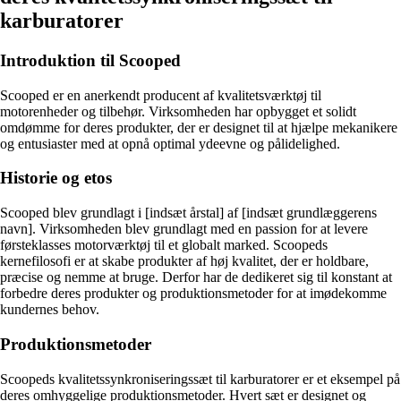
karburatorer
Introduktion til Scooped
Scooped er en anerkendt producent af kvalitetsværktøj til
motorenheder og tilbehør. Virksomheden har opbygget et solidt
omdømme for deres produkter, der er designet til at hjælpe mekanikere
og entusiaster med at opnå optimal ydeevne og pålidelighed.
Historie og etos
Scooped blev grundlagt i [indsæt årstal] af [indsæt grundlæggerens
navn]. Virksomheden blev grundlagt med en passion for at levere
førsteklasses motorværktøj til et globalt marked. Scoopeds
kernefilosofi er at skabe produkter af høj kvalitet, der er holdbare,
præcise og nemme at bruge. Derfor har de dedikeret sig til konstant at
forbedre deres produkter og produktionsmetoder for at imødekomme
kundernes behov.
Produktionsmetoder
Scoopeds kvalitetssynkroniseringssæt til karburatorer er et eksempel på
deres omhyggelige produktionsmetoder. Hvert sæt er designet og