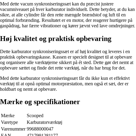
Med dette vacum synkroniseringssæt kan du præcist justere
vacumniveauet på hver karburator individuelt. Dette betyder, at du kan
sikre, at alle cylindre får den rette mængde brændstof og luft til en
optimal forbrænding. Resultatet er en motor, der reagerer hurtigere på
gaspådrag, har færre vibrationer og kører jævnt ved lave omdrejninger.
Høj kvalitet og praktisk opbevaring
Dette karburator synkroniseringssæt er af høj kvalitet og leveres i en
praktisk opbevaringskasse. Kassen er specielt designet til at opbevare
og organisere alle værktøjerne sikkert på ét sted. Dette gør det nemt at
opbevare sættet og finde det rette værktøj, når du har brug for det.
Med dette karburator synkroniseringssæt får du ikke kun et effektivt
værktøj til at opnå optimal motorpræstation, men også et sæt, der er
holdbart og nemt at opbevare.
Mærke og specifikationer
Mærke
Scooped
Varetype
Karburatorværktøj
Varenummer
99688000047
EAN
4717991281177