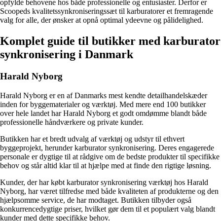
opfylde behovene hos både professionelle og entusiaster. Derfor er
Scoopeds kvalitetssynkroniseringssæt til karburatorer et fremragende
valg for alle, der ønsker at opnå optimal ydeevne og pålidelighed.
Komplet guide til butikker med karburator
synkronisering i Danmark
Harald Nyborg
Harald Nyborg er en af Danmarks mest kendte detailhandelskæder
inden for byggematerialer og værktøj. Med mere end 100 butikker
over hele landet har Harald Nyborg et godt omdømme blandt både
professionelle håndværkere og private kunder.
Butikken har et bredt udvalg af værktøj og udstyr til ethvert
byggeprojekt, herunder karburator synkronisering. Deres engagerede
personale er dygtige til at rådgive om de bedste produkter til specifikke
behov og står altid klar til at hjælpe med at finde den rigtige løsning.
Kunder, der har købt karburator synkronisering værktøj hos Harald
Nyborg, har været tilfredse med både kvaliteten af produkterne og den
hjælpsomme service, de har modtaget. Butikken tilbyder også
konkurrencedygtige priser, hvilket gør dem til et populært valg blandt
kunder med dette specifikke behov.