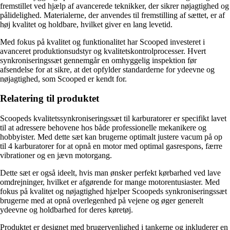
fremstillet ved hjælp af avancerede teknikker, der sikrer nøjagtighed og
pålidelighed. Materialerne, der anvendes til fremstilling af sættet, er af
høj kvalitet og holdbare, hvilket giver en lang levetid.
Med fokus på kvalitet og funktionalitet har Scooped investeret i
avanceret produktionsudstyr og kvalitetskontrolprocesser. Hvert
synkroniseringssæt gennemgår en omhyggelig inspektion før
afsendelse for at sikre, at det opfylder standarderne for ydeevne og
nøjagtighed, som Scooped er kendt for.
Relatering til produktet
Scoopeds kvalitetssynkroniseringssæt til karburatorer er specifikt lavet
til at adressere behovene hos både professionelle mekanikere og
hobbyister. Med dette sæt kan brugerne optimalt justere vacum på op
til 4 karburatorer for at opnå en motor med optimal gasrespons, færre
vibrationer og en jævn motorgang.
Dette sæt er også ideelt, hvis man ønsker perfekt kørbarhed ved lave
omdrejninger, hvilket er afgørende for mange motorentusiaster. Med
fokus på kvalitet og nøjagtighed hjælper Scoopeds synkroniseringssæt
brugerne med at opnå overlegenhed på vejene og øger generelt
ydeevne og holdbarhed for deres køretøj.
Produktet er designet med brugervenlighed i tankerne og inkluderer en