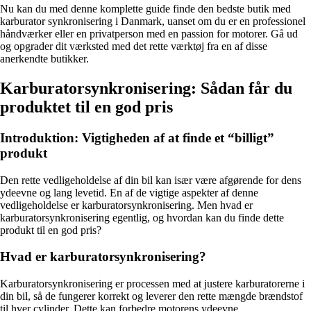
Nu kan du med denne komplette guide finde den bedste butik med
karburator synkronisering i Danmark, uanset om du er en professionel
håndværker eller en privatperson med en passion for motorer. Gå ud
og opgrader dit værksted med det rette værktøj fra en af disse
anerkendte butikker.
Karburatorsynkronisering: Sådan får du
produktet til en god pris
Introduktion: Vigtigheden af at finde et “billigt”
produkt
Den rette vedligeholdelse af din bil kan især være afgørende for dens
ydeevne og lang levetid. En af de vigtige aspekter af denne
vedligeholdelse er karburatorsynkronisering. Men hvad er
karburatorsynkronisering egentlig, og hvordan kan du finde dette
produkt til en god pris?
Hvad er karburatorsynkronisering?
Karburatorsynkronisering er processen med at justere karburatorerne i
din bil, så de fungerer korrekt og leverer den rette mængde brændstof
til hver cylinder. Dette kan forbedre motorens ydeevne,