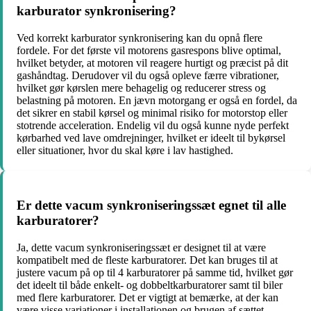
karburator synkronisering?
Ved korrekt karburator synkronisering kan du opnå flere
fordele. For det første vil motorens gasrespons blive optimal,
hvilket betyder, at motoren vil reagere hurtigt og præcist på dit
gashåndtag. Derudover vil du også opleve færre vibrationer,
hvilket gør kørslen mere behagelig og reducerer stress og
belastning på motoren. En jævn motorgang er også en fordel, da
det sikrer en stabil kørsel og minimal risiko for motorstop eller
stotrende acceleration. Endelig vil du også kunne nyde perfekt
kørbarhed ved lave omdrejninger, hvilket er ideelt til bykørsel
eller situationer, hvor du skal køre i lav hastighed.
Er dette vacum synkroniseringssæt egnet til alle
karburatorer?
Ja, dette vacum synkroniseringssæt er designet til at være
kompatibelt med de fleste karburatorer. Det kan bruges til at
justere vacum på op til 4 karburatorer på samme tid, hvilket gør
det ideelt til både enkelt- og dobbeltkarburatorer samt til biler
med flere karburatorer. Det er vigtigt at bemærke, at der kan
være visse variationer i installationen og brugen af ​​sættet