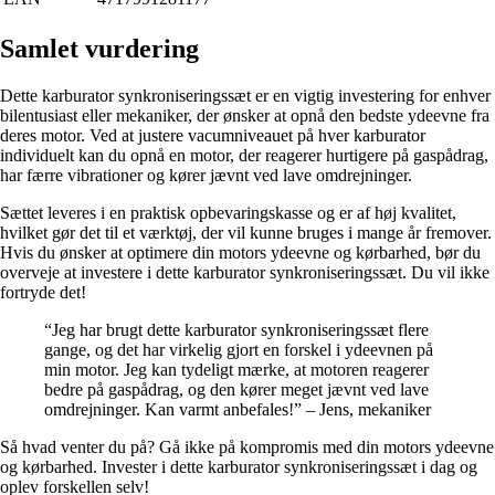
Samlet vurdering
Dette karburator synkroniseringssæt er en vigtig investering for enhver
bilentusiast eller mekaniker, der ønsker at opnå den bedste ydeevne fra
deres motor. Ved at justere vacumniveauet på hver karburator
individuelt kan du opnå en motor, der reagerer hurtigere på gaspådrag,
har færre vibrationer og kører jævnt ved lave omdrejninger.
Sættet leveres i en praktisk opbevaringskasse og er af høj kvalitet,
hvilket gør det til et værktøj, der vil kunne bruges i mange år fremover.
Hvis du ønsker at optimere din motors ydeevne og kørbarhed, bør du
overveje at investere i dette karburator synkroniseringssæt. Du vil ikke
fortryde det!
“Jeg har brugt dette karburator synkroniseringssæt flere
gange, og det har virkelig gjort en forskel i ydeevnen på
min motor. Jeg kan tydeligt mærke, at motoren reagerer
bedre på gaspådrag, og den kører meget jævnt ved lave
omdrejninger. Kan varmt anbefales!” – Jens, mekaniker
Så hvad venter du på? Gå ikke på kompromis med din motors ydeevne
og kørbarhed. Invester i dette karburator synkroniseringssæt i dag og
oplev forskellen selv!