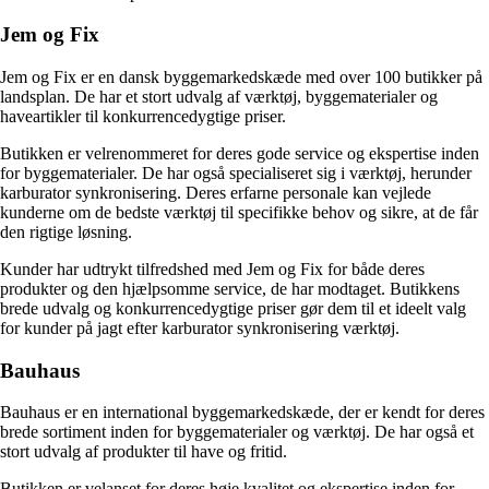
Jem og Fix
Jem og Fix er en dansk byggemarkedskæde med over 100 butikker på
landsplan. De har et stort udvalg af værktøj, byggematerialer og
haveartikler til konkurrencedygtige priser.
Butikken er velrenommeret for deres gode service og ekspertise inden
for byggematerialer. De har også specialiseret sig i værktøj, herunder
karburator synkronisering. Deres erfarne personale kan vejlede
kunderne om de bedste værktøj til specifikke behov og sikre, at de får
den rigtige løsning.
Kunder har udtrykt tilfredshed med Jem og Fix for både deres
produkter og den hjælpsomme service, de har modtaget. Butikkens
brede udvalg og konkurrencedygtige priser gør dem til et ideelt valg
for kunder på jagt efter karburator synkronisering værktøj.
Bauhaus
Bauhaus er en international byggemarkedskæde, der er kendt for deres
brede sortiment inden for byggematerialer og værktøj. De har også et
stort udvalg af produkter til have og fritid.
Butikken er velanset for deres høje kvalitet og ekspertise inden for