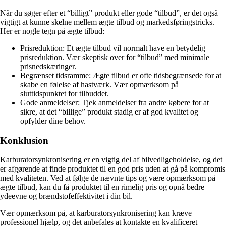
Når du søger efter et “billigt” produkt eller gode “tilbud”, er det også
vigtigt at kunne skelne mellem ægte tilbud og markedsføringstricks.
Her er nogle tegn på ægte tilbud:
Prisreduktion: Et ægte tilbud vil normalt have en betydelig
prisreduktion. Vær skeptisk over for “tilbud” med minimale
prisnedskæringer.
Begrænset tidsramme: Ægte tilbud er ofte tidsbegrænsede for at
skabe en følelse af hastværk. Vær opmærksom på
sluttidspunktet for tilbuddet.
Gode anmeldelser: Tjek anmeldelser fra andre købere for at
sikre, at det “billige” produkt stadig er af god kvalitet og
opfylder dine behov.
Konklusion
Karburatorsynkronisering er en vigtig del af bilvedligeholdelse, og det
er afgørende at finde produktet til en god pris uden at gå på kompromis
med kvaliteten. Ved at følge de nævnte tips og være opmærksom på
ægte tilbud, kan du få produktet til en rimelig pris og opnå bedre
ydeevne og brændstofeffektivitet i din bil.
Vær opmærksom på, at karburatorsynkronisering kan kræve
professionel hjælp, og det anbefales at kontakte en kvalificeret