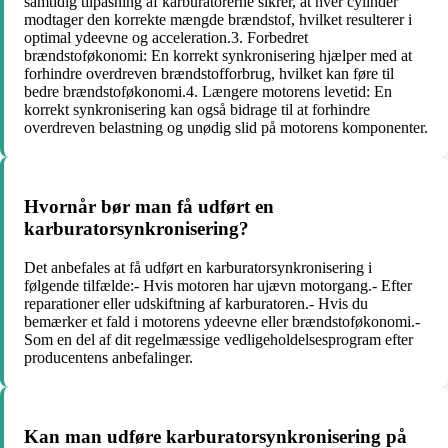
samtidig tilpasning af karburatorerne sikrer, at hver cylinder
modtager den korrekte mængde brændstof, hvilket resulterer i
optimal ydeevne og acceleration.3. Forbedret
brændstoføkonomi: En korrekt synkronisering hjælper med at
forhindre overdreven brændstofforbrug, hvilket kan føre til
bedre brændstoføkonomi.4. Længere motorens levetid: En
korrekt synkronisering kan også bidrage til at forhindre
overdreven belastning og unødig slid på motorens komponenter.
Hvornår bør man få udført en
karburatorsynkronisering?
Det anbefales at få udført en karburatorsynkronisering i
følgende tilfælde:- Hvis motoren har ujævn motorgang.- Efter
reparationer eller udskiftning af karburatoren.- Hvis du
bemærker et fald i motorens ydeevne eller brændstoføkonomi.-
Som en del af dit regelmæssige vedligeholdelsesprogram efter
producentens anbefalinger.
Kan man udføre karburatorsynkronisering på