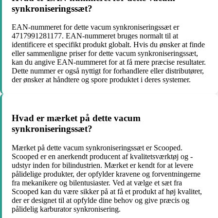
synkroniseringssæt?
EAN-nummeret for dette vacum synkroniseringssæt er
4717991281177. EAN-nummeret bruges normalt til at
identificere et specifikt produkt globalt. Hvis du ønsker at finde
eller sammenligne priser for dette vacum synkroniseringssæt,
kan du angive EAN-nummeret for at få mere præcise resultater.
Dette nummer er også nyttigt for forhandlere eller distributører,
der ønsker at håndtere og spore produktet i deres systemer.
Hvad er mærket på dette vacum
synkroniseringssæt?
Mærket på dette vacum synkroniseringssæt er Scooped.
Scooped er en anerkendt producent af kvalitetsværktøj og -
udstyr inden for bilindustrien. Mærket er kendt for at levere
pålidelige produkter, der opfylder kravene og forventningerne
fra mekanikere og bilentusiaster. Ved at vælge et sæt fra
Scooped kan du være sikker på at få et produkt af høj kvalitet,
der er designet til at opfylde dine behov og give præcis og
pålidelig karburator synkronisering.