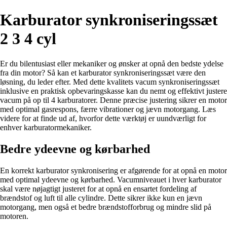
Karburator synkroniseringssæt
2 3 4 cyl
Er du bilentusiast eller mekaniker og ønsker at opnå den bedste ydelse
fra din motor? Så kan et karburator synkroniseringssæt være den
løsning, du leder efter. Med dette kvalitets vacum synkroniseringssæt
inklusive en praktisk opbevaringskasse kan du nemt og effektivt justere
vacum på op til 4 karburatorer. Denne præcise justering sikrer en motor
med optimal gasrespons, færre vibrationer og jævn motorgang. Læs
videre for at finde ud af, hvorfor dette værktøj er uundværligt for
enhver karburatormekaniker.
Bedre ydeevne og kørbarhed
En korrekt karburator synkronisering er afgørende for at opnå en motor
med optimal ydeevne og kørbarhed. Vacumniveauet i hver karburator
skal være nøjagtigt justeret for at opnå en ensartet fordeling af
brændstof og luft til alle cylindre. Dette sikrer ikke kun en jævn
motorgang, men også et bedre brændstofforbrug og mindre slid på
motoren.