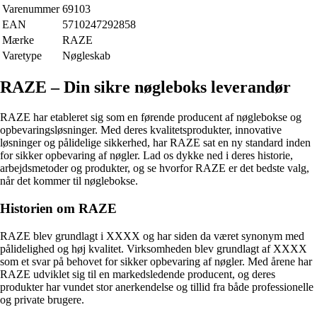
Varenummer
69103
EAN
5710247292858
Mærke
RAZE
Varetype
Nøgleskab
RAZE – Din sikre nøgleboks leverandør
RAZE har etableret sig som en førende producent af nøglebokse og
opbevaringsløsninger. Med deres kvalitetsprodukter, innovative
løsninger og pålidelige sikkerhed, har RAZE sat en ny standard inden
for sikker opbevaring af nøgler. Lad os dykke ned i deres historie,
arbejdsmetoder og produkter, og se hvorfor RAZE er det bedste valg,
når det kommer til nøglebokse.
Historien om RAZE
RAZE blev grundlagt i XXXX og har siden da været synonym med
pålidelighed og høj kvalitet. Virksomheden blev grundlagt af XXXX
som et svar på behovet for sikker opbevaring af nøgler. Med årene har
RAZE udviklet sig til en markedsledende producent, og deres
produkter har vundet stor anerkendelse og tillid fra både professionelle
og private brugere.