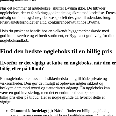
Når det kommer til nøglebokse, skuffer Bygma ikke. De tilbyder
nøglebokse, der er forsikringsgodkendte og sikret med kodelåse. Deres
udvalg omfatter også nøglebokse specielt designet til udendørs brug.
Priskvalitetsforholdet er altid konkurrencedygtigt hos Bygma.
Hvis du ønsker at handle hos en velkendt byggemarkedskæde med
god kundeservice og et bredt sortiment, er Bygma et godt valg for dine
nøgleboksindkøb.
Find den bedste nøgleboks til en billig pris
Hvorfor er det vigtigt at købe en nøgleboks, når den er
billig eller på tilbud?
En nøgleboks er en essentiel sikkerhedsløsning til både private og
virksomheder. Den gør det muligt at opbevare nøgler sikkert og
beskytte dem mod tyveri og uautoriseret adgang. En nøgleboks kan
være en god investering, men det er endnu bedre at købe den til en
billig pris eller på tilbud. Her er nogle grunde til, hvorfor dette er
vigtigt:
Økonomisk fordelagtigt:
Når du finder en billig nøgleboks,
kan du spare penge og stadig få en kvalitetsløsning. Du behøver