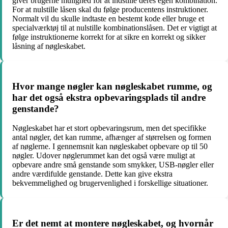
giver brugerne mulighed for at indstille deres egen kombination.
For at nulstille låsen skal du følge producentens instruktioner.
Normalt vil du skulle indtaste en bestemt kode eller bruge et
specialværktøj til at nulstille kombinationslåsen. Det er vigtigt at
følge instruktionerne korrekt for at sikre en korrekt og sikker
låsning af nøgleskabet.
Hvor mange nøgler kan nøgleskabet rumme, og
har det også ekstra opbevaringsplads til andre
genstande?
Nøgleskabet har et stort opbevaringsrum, men det specifikke
antal nøgler, det kan rumme, afhænger af størrelsen og formen
af nøglerne. I gennemsnit kan nøgleskabet opbevare op til 50
nøgler. Udover nøglerummet kan det også være muligt at
opbevare andre små genstande som smykker, USB-nøgler eller
andre værdifulde genstande. Dette kan give ekstra
bekvemmelighed og brugervenlighed i forskellige situationer.
Er det nemt at montere nøgleskabet, og hvornår