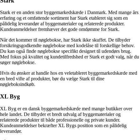
Stark
Stark er en anden stor byggemarkedskæde i Danmark. Med mange års
erfaring og et omfattende sortiment har Stark etableret sig som en
pålidelig leverandør af byggematerialer og relaterede produkter.
Kundeanmeldelser fremhæver det gode omdømme for Stark.
Når det kommer til nøglebokse, har Stark ikke skuffet. De tilbyder
forsikringsgodkendte nøglebokse med kodelåse til forskellige behov.
Du kan også finde nøglebokse specifikt designet til udendørs brug.
Med fokus på kvalitet og kundetilfredshed er Stark et godt valg, når du
søger nøglebokse.
Hvis du ønsker at handle hos en veletableret byggemarkedskæde med
en bred vifte af produkter, bør du vælge Stark til dine
nøgleboksindkøb.
XL Byg
XL Byg er en dansk byggemarkedskæde med mange butikker over
hele landet. De tilbyder et bredt udvalg af byggematerialer og
relaterede produkter til både professionelle og private kunder.
Kundeanmeldelser bekræfter XL Bygs position som en pålidelig
leverandør.