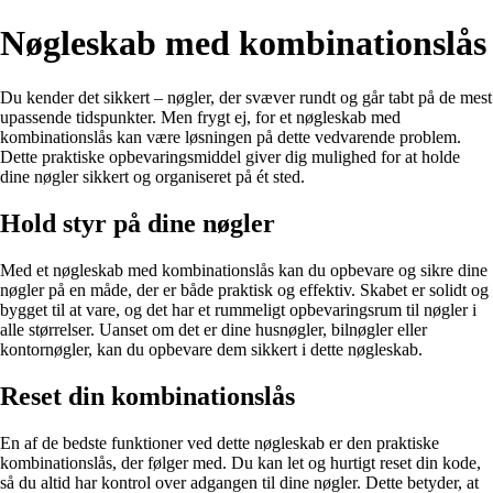
Nøgleskab med kombinationslås
Du kender det sikkert – nøgler, der svæver rundt og går tabt på de mest
upassende tidspunkter. Men frygt ej, for et nøgleskab med
kombinationslås kan være løsningen på dette vedvarende problem.
Dette praktiske opbevaringsmiddel giver dig mulighed for at holde
dine nøgler sikkert og organiseret på ét sted.
Hold styr på dine nøgler
Med et nøgleskab med kombinationslås kan du opbevare og sikre dine
nøgler på en måde, der er både praktisk og effektiv. Skabet er solidt og
bygget til at vare, og det har et rummeligt opbevaringsrum til nøgler i
alle størrelser. Uanset om det er dine husnøgler, bilnøgler eller
kontornøgler, kan du opbevare dem sikkert i dette nøgleskab.
Reset din kombinationslås
En af de bedste funktioner ved dette nøgleskab er den praktiske
kombinationslås, der følger med. Du kan let og hurtigt reset din kode,
så du altid har kontrol over adgangen til dine nøgler. Dette betyder, at