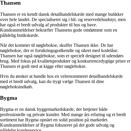
Thansen
Thansen er en kendt dansk detailhandelskæde med mange butikker
over hele landet. De specialiserer sig i bil- og reservedelsudstyr, men
har også et bredt udvalg af produkter til hus og have.
Kundeanmeldelser bekræfter Thansens gode omdømme som en
pålidelig butikskæde.
Når det kommer til nøglebokse, skuffer Thansen ikke. De har
nøglebokse, der er forsikringsgodkendte og sikret med kodelåse.
Thansen har også nøglebokse, som er specielt designet til udendørs
brug. Med fokus på kvalitetsprodukter og konkurrencedygtige priser er
Thansen et godt sted at kigge efter nøglebokse.
Hvis du ønsker at handle hos en velrenommeret detailhandelskæde
med et bredt udvalg, kan du trygt vælge Thansen til dine
nøgleboksindkøb.
Bygma
Bygma er en dansk byggemarkedskæde, der betjener både
professionelle og private kunder. Med mange års erfaring og et bredt
sortiment har Bygma opnået en solid position på markedet.
Kundeanmeldelser af Bygma fokuserer på det gode udvalg og
pålidelig kundeservice.