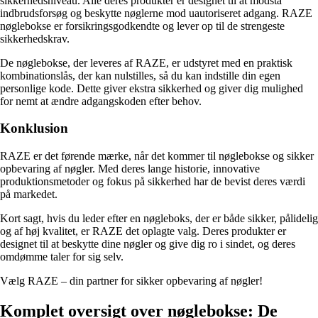
sikkerhedsniveau. Alle deres produkter er designet til at modstå
indbrudsforsøg og beskytte nøglerne mod uautoriseret adgang. RAZE
nøglebokse er forsikringsgodkendte og lever op til de strengeste
sikkerhedskrav.
De nøglebokse, der leveres af RAZE, er udstyret med en praktisk
kombinationslås, der kan nulstilles, så du kan indstille din egen
personlige kode. Dette giver ekstra sikkerhed og giver dig mulighed
for nemt at ændre adgangskoden efter behov.
Konklusion
RAZE er det førende mærke, når det kommer til nøglebokse og sikker
opbevaring af nøgler. Med deres lange historie, innovative
produktionsmetoder og fokus på sikkerhed har de bevist deres værdi
på markedet.
Kort sagt, hvis du leder efter en nøgleboks, der er både sikker, pålidelig
og af høj kvalitet, er RAZE det oplagte valg. Deres produkter er
designet til at beskytte dine nøgler og give dig ro i sindet, og deres
omdømme taler for sig selv.
Vælg RAZE – din partner for sikker opbevaring af nøgler!
Komplet oversigt over nøglebokse: De