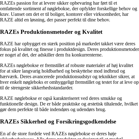
RAZEs passion for at levere sikker opbevaring har ført til et
omfattende sortiment af nøglebokse, der opfylder forskellige behov og
krav. Uanset om det er til boliger, kontorer eller virksomheder, har
RAZE altid en løsning, der passer perfekt til dine behov.
RAZEs Produktionsmetoder og Kvalitet
RAZE har opbygget en stærk position på markedet takket være deres
fokus på kvalitet og finesse i produktdesign. Deres produktionsmetoder
er noget af det, der adskiller dem fra konkurrenterne.
RAZEs nøglebokse er fremstillet af robuste materialer af høj kvalitet
for at sikre langvarig holdbarhed og beskyttelse mod indbrud og
hærværk. Deres avancerede produktionsudstyr og teknikker sikrer, at
hver enkelt nøgleboks er omhyggeligt fremstillet og testet for at leve op
til de strengeste sikkerhedsstandarder.
RAZE nøglebokse er også karakteriseret ved deres smukke og
funktionelle design. De er både praktiske og æstetisk tiltalende, hvilket
gør dem perfekte til både indendørs og udendørs brug.
RAZEs Sikkerhed og Forsikringsgodkendelse
En af de store fordele ved RAZEs nøglebokse er deres høje