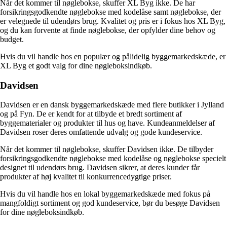
Når det kommer til nøglebokse, skuffer XL Byg ikke. De har
forsikringsgodkendte nøglebokse med kodelåse samt nøglebokse, der
er velegnede til udendørs brug. Kvalitet og pris er i fokus hos XL Byg,
og du kan forvente at finde nøglebokse, der opfylder dine behov og
budget.
Hvis du vil handle hos en populær og pålidelig byggemarkedskæde, er
XL Byg et godt valg for dine nøgleboksindkøb.
Davidsen
Davidsen er en dansk byggemarkedskæde med flere butikker i Jylland
og på Fyn. De er kendt for at tilbyde et bredt sortiment af
byggematerialer og produkter til hus og have. Kundeanmeldelser af
Davidsen roser deres omfattende udvalg og gode kundeservice.
Når det kommer til nøglebokse, skuffer Davidsen ikke. De tilbyder
forsikringsgodkendte nøglebokse med kodelåse og nøglebokse specielt
designet til udendørs brug. Davidsen sikrer, at deres kunder får
produkter af høj kvalitet til konkurrencedygtige priser.
Hvis du vil handle hos en lokal byggemarkedskæde med fokus på
mangfoldigt sortiment og god kundeservice, bør du besøge Davidsen
for dine nøgleboksindkøb.