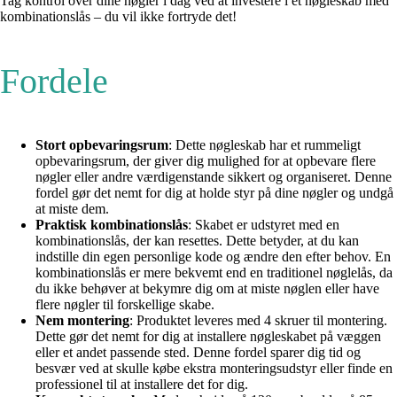
Tag kontrol over dine nøgler i dag ved at investere i et nøgleskab med
kombinationslås – du vil ikke fortryde det!
Fordele
Stort opbevaringsrum
: Dette nøgleskab har et rummeligt
opbevaringsrum, der giver dig mulighed for at opbevare flere
nøgler eller andre værdigenstande sikkert og organiseret. Denne
fordel gør det nemt for dig at holde styr på dine nøgler og undgå
at miste dem.
Praktisk kombinationslås
: Skabet er udstyret med en
kombinationslås, der kan resettes. Dette betyder, at du kan
indstille din egen personlige kode og ændre den efter behov. En
kombinationslås er mere bekvemt end en traditionel nøglelås, da
du ikke behøver at bekymre dig om at miste nøglen eller have
flere nøgler til forskellige skabe.
Nem montering
: Produktet leveres med 4 skruer til montering.
Dette gør det nemt for dig at installere nøgleskabet på væggen
eller et andet passende sted. Denne fordel sparer dig tid og
besvær ved at skulle købe ekstra monteringsudstyr eller finde en
professionel til at installere det for dig.