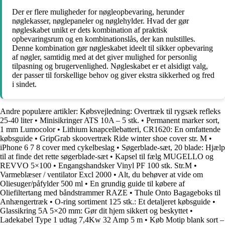
Der er flere muligheder for nøgleopbevaring, herunder
nøglekasser, nøglepaneler og nøglehylder. Hvad der gør
nøgleskabet unikt er dets kombination af praktisk
opbevaringsrum og en kombinationslås, der kan nulstilles.
Denne kombination gør nøgleskabet ideelt til sikker opbevaring
af nøgler, samtidig med at det giver mulighed for personlig
tilpasning og brugervenlighed. Nøgleskabet er et alsidigt valg,
der passer til forskellige behov og giver ekstra sikkerhed og fred
i sindet.
Andre populære artikler:
Købsvejledning: Overtræk til rygsæk refleks
25-40 liter
•
Minisikringer ATS 10A – 5 stk.
•
Permanent marker sort,
1 mm Lumocolor
•
Lithium knapcellebatteri, CR1620: En omfattende
købsguide
•
GripGrab skoovertræk Ride winter shoe cover str. M
•
iPhone 6 7 8 cover med cykelbeslag
•
Søgerblade-sæt, 20 blade: Hjælp
til at finde det rette søgerblade-sæt
•
Kapsel til fælg MUGELLO og
REVVO 5×100
•
Engangshandsker Vinyl PF 100 stk. Str.M
•
Varmeblæser / ventilator Excl 2000
•
Alt, du behøver at vide om
Oliesuger/påfylder 500 ml
•
En grundig guide til købere af
Oliefiltertang med båndstrammer RAZE
•
Thule Onto Bagageboks til
Anhængertræk
•
O-ring sortiment 125 stk.: Et detaljeret købsguide
•
Glassikring 5A 5×20 mm: Gør dit hjem sikkert og beskyttet
•
Ladekabel Type 1 udtag 7,4Kw 32 Amp 5 m
•
Køb Motip blank sort –