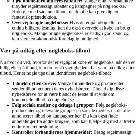
Tjek online-forhandleres rabatter:
Mange online-forhandlere
tilbyder regelmæssigt rabatter og kampagner på nøglebokse.
Hold øje med sådanne tilbud, da de ofte kan give dig en
fantastisk prisreduktion.
Overvej brugte nøglebokse:
Hvis du er på udkig efter en
endnu billigere løsning, kan du også overveje at købe en brugt
nøgleboks. Mange brugte nøglebokse er stadig i god stand og
kan være en økonomisk fordelagtig mulighed.
Vær på udkig efter nøgleboks-tilbud
Nu hvor du ved, hvorfor det er vigtigt at købe en nøgleboks, når den er
billig eller på tilbud, kan du forstå vigtigheden af at være på udkig efter
tilbud. Her er nogle tips til at identificere nøgleboks-tilbud:
Tilmeld nyhedsbreve:
Mange forhandlere og producenter
sender tilbud gennem deres nyhedsbreve. Tilmeld dig disse
nyhedsbreve for at være blandt de første til at vide om
kommende tilbud på nøglebokse.
Følg sociale medier og deltage i grupper:
Følg nøgleboks-
producenter og relevante grupper på sociale medier, da de ofte
annoncerer tilbud og kampagner her. Du kan også finde
anbefalinger fra andre brugere, som kan hjælpe dig med at træffe
en informeret beslutning.
Kontroller forhandlernes hjemmesider:
Besøg regelmæssigt