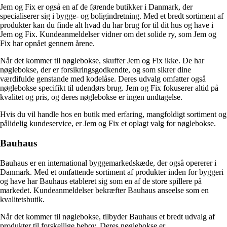
Jem og Fix er også en af de førende butikker i Danmark, der
specialiserer sig i bygge- og boligindretning. Med et bredt sortiment af
produkter kan du finde alt hvad du har brug for til dit hus og have i
Jem og Fix. Kundeanmeldelser vidner om det solide ry, som Jem og
Fix har opnået gennem årene.
Når det kommer til nøglebokse, skuffer Jem og Fix ikke. De har
nøglebokse, der er forsikringsgodkendte, og som sikrer dine
værdifulde genstande med kodelåse. Deres udvalg omfatter også
nøglebokse specifikt til udendørs brug. Jem og Fix fokuserer altid på
kvalitet og pris, og deres nøglebokse er ingen undtagelse.
Hvis du vil handle hos en butik med erfaring, mangfoldigt sortiment og
pålidelig kundeservice, er Jem og Fix et oplagt valg for nøglebokse.
Bauhaus
Bauhaus er en international byggemarkedskæde, der også opererer i
Danmark. Med et omfattende sortiment af produkter inden for byggeri
og have har Bauhaus etableret sig som en af de store spillere på
markedet. Kundeanmeldelser bekræfter Bauhaus anseelse som en
kvalitetsbutik.
Når det kommer til nøglebokse, tilbyder Bauhaus et bredt udvalg af
produkter til forskellige behov. Deres nøglebokse er