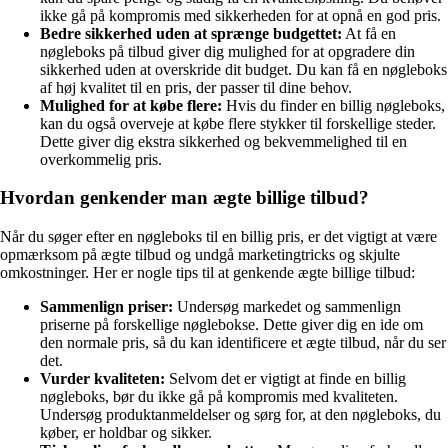
ikke gå på kompromis med sikkerheden for at opnå en god pris.
Bedre sikkerhed uden at sprænge budgettet:
At få en
nøgleboks på tilbud giver dig mulighed for at opgradere din
sikkerhed uden at overskride dit budget. Du kan få en nøgleboks
af høj kvalitet til en pris, der passer til dine behov.
Mulighed for at købe flere:
Hvis du finder en billig nøgleboks,
kan du også overveje at købe flere stykker til forskellige steder.
Dette giver dig ekstra sikkerhed og bekvemmelighed til en
overkommelig pris.
Hvordan genkender man ægte billige tilbud?
Når du søger efter en nøgleboks til en billig pris, er det vigtigt at være
opmærksom på ægte tilbud og undgå marketingtricks og skjulte
omkostninger. Her er nogle tips til at genkende ægte billige tilbud:
Sammenlign priser:
Undersøg markedet og sammenlign
priserne på forskellige nøglebokse. Dette giver dig en ide om
den normale pris, så du kan identificere et ægte tilbud, når du ser
det.
Vurder kvaliteten:
Selvom det er vigtigt at finde en billig
nøgleboks, bør du ikke gå på kompromis med kvaliteten.
Undersøg produktanmeldelser og sørg for, at den nøgleboks, du
køber, er holdbar og sikker.