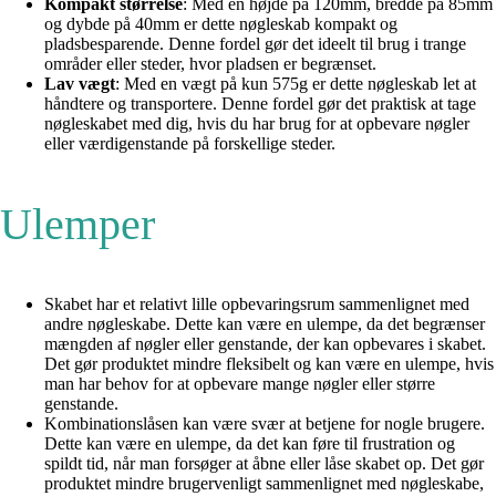
Kompakt størrelse
: Med en højde på 120mm, bredde på 85mm
og dybde på 40mm er dette nøgleskab kompakt og
pladsbesparende. Denne fordel gør det ideelt til brug i trange
områder eller steder, hvor pladsen er begrænset.
Lav vægt
: Med en vægt på kun 575g er dette nøgleskab let at
håndtere og transportere. Denne fordel gør det praktisk at tage
nøgleskabet med dig, hvis du har brug for at opbevare nøgler
eller værdigenstande på forskellige steder.
Ulemper
Skabet har et relativt lille opbevaringsrum sammenlignet med
andre nøgleskabe. Dette kan være en ulempe, da det begrænser
mængden af nøgler eller genstande, der kan opbevares i skabet.
Det gør produktet mindre fleksibelt og kan være en ulempe, hvis
man har behov for at opbevare mange nøgler eller større
genstande.
Kombinationslåsen kan være svær at betjene for nogle brugere.
Dette kan være en ulempe, da det kan føre til frustration og
spildt tid, når man forsøger at åbne eller låse skabet op. Det gør
produktet mindre brugervenligt sammenlignet med nøgleskabe,