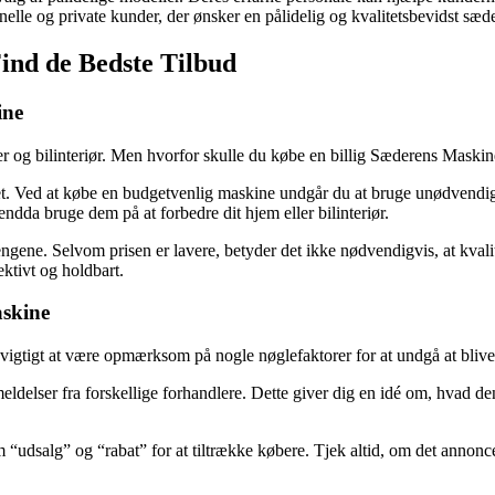
nelle og private kunder, der ønsker en pålidelig og kvalitetsbevidst sæ
Find de Bedste Tilbud
ine
og bilinteriør. Men hvorfor skulle du købe en billig Sæderens Maskine? 
dget. Ved at købe en budgetvenlig maskine undgår du at bruge unødven
endda bruge dem på at forbedre dit hjem eller bilinteriør.
ne. Selvom prisen er lavere, betyder det ikke nødvendigvis, at kvalite
ektivt og holdbart.
askine
 vigtigt at være opmærksom på nogle nøglefaktorer for at undgå at blive 
delser fra forskellige forhandlere. Dette giver dig en idé om, hvad den 
salg” og “rabat” for at tiltrække købere. Tjek altid, om det annoncere