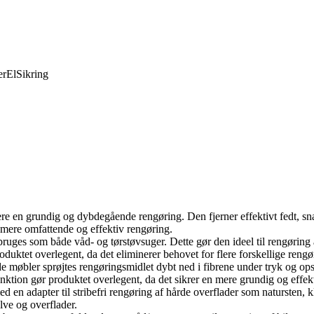
er
El
Sikring
ere en grundig og dybdegående rengøring. Den fjerner effektivt fedt, sna
n mere omfattende og effektiv rengøring.
ruges som både våd- og tørstøvsuger. Dette gør den ideel til rengøring 
oduktet overlegent, da det eliminerer behovet for flere forskellige rengø
ede møbler sprøjtes rengøringsmidlet dybt ned i fibrene under tryk og o
nktion gør produktet overlegent, da det sikrer en mere grundig og effe
 en adapter til stribefri rengøring af hårde overflader som natursten, k
ulve og overflader.