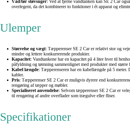
Våd/tør støvsuger
: Ved at fjerne vandtanken kan SE 2 Car også 
overlegent, da det kombinerer to funktioner i ét apparat og elimi
Ulemper
Størrelse og vægt
: Tæpperenser SE 2 Car er relativt stor og ve
mindre og lettere konkurrerende produkter.
Kapacitet
: Vandtankene har en kapacitet på 4 liter hver til hen
påfyldning og tømning sammenlignet med produkter med større k
Kabel længde
: Tæpperenseren har en kabellængde på 5 meter. 
kabler.
Pris
: Tæpperenser SE 2 Car er muligvis dyrere end konkurrerend
rengøring af tæpper og møbler.
Specialiseret anvendelse
: Selvom tæpperenser SE 2 Car er veleg
til rengøring af andre overflader som trægulve eller fliser.
Specifikationer