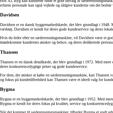
Hos XL Byg kan kunderne finde et godt udvalg af sæderensningsmask
erfarne personale kan også vejlede og rådgive kunderne om det bedste
Davidsen
Davidsen er en dansk byggemarkedskæde, der blev grundlagt i 1948. Me
værktøj. Davidsen er kendt for deres gode kundeservice og deres lokale
Hvis du leder efter en sæderensningsmaskine, vil Davidsen være et godt s
imødekomme kundernes ønsker og behov, og deres dedikerede personale s
Thansen
Thansen er en dansk detailkæde, der blev grundlagt i 1972. Med mere en
deres konkurrencedygtige priser og gode kundeservice.
For dem, der ønsker at købe en sæderensningsmaskine, kan Thansen være 
og fokus på kundetilfredshed kan Thansen være et ideelt valg for kund
Bygma
Bygma er en byggemarkedskæde, der blev grundlagt i 1952. Med mere e
Bygma er kendt for deres fokus på kvalitet, service og konkurrencedygt
Når det kommer til sæderensningsmaskiner, tilbyder Bygma et godt udva