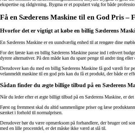
ekspertise og rådgivning. Bygma er et populært valg for både professio
Få en Sæderens Maskine til en God Pris – 
Hvorfor det er vigtigt at købe en billig Sæderens Mask
En Sæderens Maskine er en uundværlig enhed til at rengøre dine møbler 
For det første kan en billig Sæderens Maskine passe ind i ethvert bu
dyrere alternativer. På den måde kan du spare penge til andre ting eller 
Derudover kan du med en billig Sæderens Maskine få god værdi for penge
velanmeldt maskine til en god pris kan du få et produkt, der både er eff
Sådan finder du ægte billige tilbud på en Sæderens M
Når du leder efter et ægte billigt tilbud på en Sæderens Maskine, er det
Først og fremmest skal du altid sammenligne priser og læse produktanmel
sænket i forhold til normalprisen.
Derudover bør du være opmærksom på forhandlere, der bruger ord som “ud
med en lille procentdel, er det måske ikke værd at slå til.