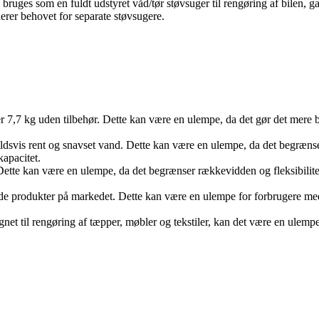
bruges som en fuldt udstyret våd/tør støvsuger til rengøring af bilen, g
nerer behovet for separate støvsugere.
jer 7,7 kg uden tilbehør. Dette kan være en ulempe, da det gør det mere
holdsvis rent og snavset vand. Dette kan være en ulempe, da det begræns
apacitet.
Dette kan være en ulempe, da det begrænser rækkevidden og fleksibil
e produkter på markedet. Dette kan være en ulempe for forbrugere med e
net til rengøring af tæpper, møbler og tekstiler, kan det være en ulemp