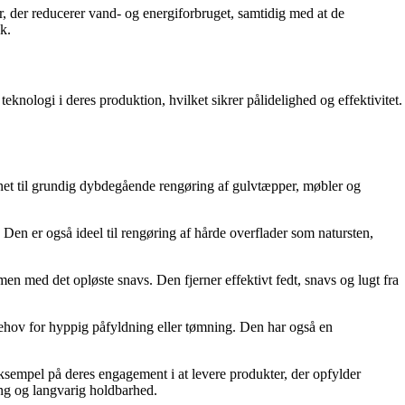
r, der reducerer vand- og energiforbruget, samtidig med at de
k.
knologi i deres produktion, hvilket sikrer pålidelighed og effektivitet.
net til grundig dybdegående rengøring af gulvtæpper, møbler og
 Den er også ideel til rengøring af hårde overflader som natursten,
n med det opløste snavs. Den fjerner effektivt fedt, snavs og lugt fra
behov for hyppig påfyldning eller tømning. Den har også en
eksempel på deres engagement i at levere produkter, der opfylder
ing og langvarig holdbarhed.