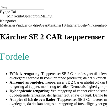
Bygge Tal
Min konto
Opret profil
Mailnyt
Kategorier
Materialer
Vinduer og døre
Gear
Maskiner
Tøj
Interiør
Udeliv
Virksomhed
Kärcher SE 2 CAR tæpperenser
Fordele
Effektiv rengøring
: Tæpperenser SE 2 Car er designet til at lev
overlegent i forhold til konkurrerende produkter, da det sikrer e
Allround anvendelse
: Tæpperenser SE 2 Car er alsidig og kan b
rengøring af tæpper, møbler og tekstiler. Denne alsidighed gør pr
Dybdegående rengøring
: Ved rengøring af tæpper eller polstr
dybdegående rengøring, der fjerner fedt, snavs og lugt. Denne fu
Adapter til hårde overflader
: Tæpperenser SE 2 Car leveres med
overlegent, da det kan bruges til rengøring af forskellige typer g