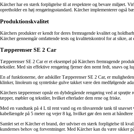
Kärcher har en stærk forpligtelse til at respektere og bevare miljøet. 
opretholder en høj rengøringsstandard. Kärcher implementerer også bær
Produktionskvalitet
Kärchers produkter er kendt for deres fremragende kvalitet og holdbarhe
Kärcher gennemgår omfattende tests og kvalitetskontrol for at sikre, at d
Tæpperenser SE 2 Car
Tæpperenser SE 2 Car er et eksempel på Kärchers fremragende produktk
tekstiler. Med sin effektive rengøring fjerner den nemt fedt, snavs og lu
En af funktionerne, der adskiller Tæpperenser SE 2 Car, er muligheden f
klinker, linoleum og syntetiske gulve takket være den medfølgende adapte
Kärchers tæpperenser opnår en dybdegående rengøring ved at sprøjte ren
tæpper, møbler og tekstiler, hvilket efterlader dem rene og friske.
Med en vandtank på 4 L til rent vand og en tilsvarende tank til snavs
kabellængde på 5 meter og vejer 8 kg, hvilket gør den nem at håndter
Samlet set er Kärcher et brand, der udviser en stærk forpligtelse til k
kundernes behov og forventninger. Med Kärcher kan du være sikker på at