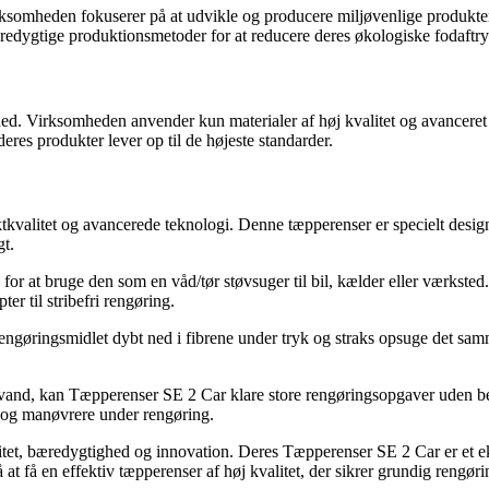
Virksomheden fokuserer på at udvikle og producere miljøvenlige produkte
edygtige produktionsmetoder for at reducere deres økologiske fodaftry
d. Virksomheden anvender kun materialer af høj kvalitet og avanceret te
eres produkter lever op til de højeste standarder.
valitet og avancerede teknologi. Denne tæpperenser er specielt desig
gt.
or at bruge den som en våd/tør støvsuger til bil, kælder eller værksted.
r til stribefri rengøring.
gøringsmidlet dybt ned i fibrene under tryk og straks opsuge det samme
et vand, kan Tæpperenser SE 2 Car klare store rengøringsopgaver uden 
e og manøvrere under rengøring.
valitet, bæredygtighed og innovation. Deres Tæpperenser SE 2 Car er et 
 få en effektiv tæpperenser af høj kvalitet, der sikrer grundig rengør