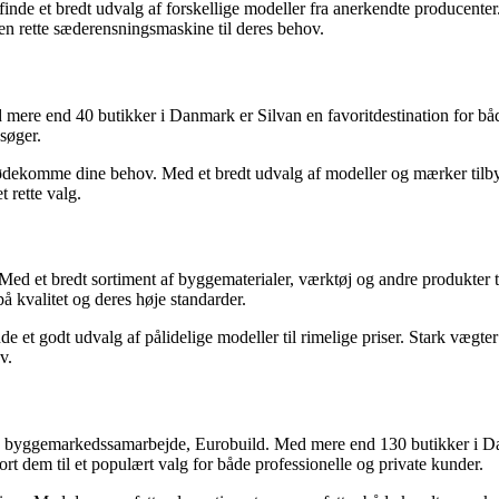
nde et bredt udvalg af forskellige modeller fra anerkendte producente
den rette sæderensningsmaskine til deres behov.
re end 40 butikker i Danmark er Silvan en favoritdestination for både 
 søger.
mødekomme dine behov. Med et bredt udvalg af modeller og mærker tilby
 rette valg.
et bredt sortiment af byggematerialer, værktøj og andre produkter til
på kvalitet og deres høje standarder.
et godt udvalg af pålidelige modeller til rimelige priser. Stark vægter 
v.
 byggemarkedssamarbejde, Eurobuild. Med mere end 130 butikker i Dan
ort dem til et populært valg for både professionelle og private kunder.