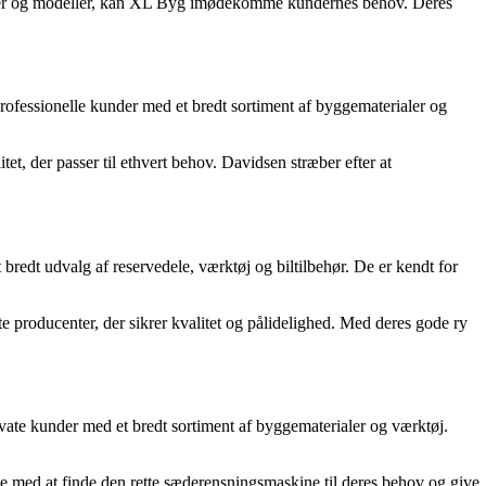
ker og modeller, kan XL Byg imødekomme kundernes behov. Deres
ofessionelle kunder med et bredt sortiment af byggematerialer og
et, der passer til ethvert behov. Davidsen stræber efter at
redt udvalg af reservedele, værktøj og biltilbehør. De er kendt for
 producenter, der sikrer kvalitet og pålidelighed. Med deres gode ry
te kunder med et bredt sortiment af byggematerialer og værktøj.
e med at finde den rette sæderensningsmaskine til deres behov og give