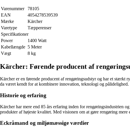
Varenummer
78105
EAN
4054278539539
Mærke
Kärcher
Varetype
Tæpperenser
Specifikationer
Power
1400 Watt
Kabellængde
5 Meter
Vægt
8 kg
Kärcher: Førende producent af rengørings
Kärcher er en førende producent af rengøringsudstyr og har et stærkt ry
da været kendt for at kombinere innovation, teknologi og pålidelighed.
Historie og erfaring
Kärcher har mere end 85 års erfaring inden for rengøringsindustrien og
produkter af højeste kvalitet. Med visionen om at gøre rengøring mere e
Eckråmand og miljømæssige værdier