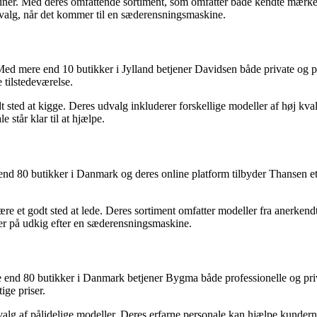
iner. Med deres omfattende sortiment, som omfatter både kendte mær
 valg, når det kommer til en sæderensningsmaskine.
d mere end 10 butikker i Jylland betjener Davidsen både private og pr
 tilstedeværelse.
ted at kigge. Deres udvalg inkluderer forskellige modeller af høj kvalit
tår klar til at hjælpe.
d 80 butikker i Danmark og deres online platform tilbyder Thansen et b
et godt sted at lede. Deres sortiment omfatter modeller fra anerkendte
er på udkig efter en sæderensningsmaskine.
nd 80 butikker i Danmark betjener Bygma både professionelle og priva
ige priser.
lg af pålidelige modeller. Deres erfarne personale kan hjælpe kundern