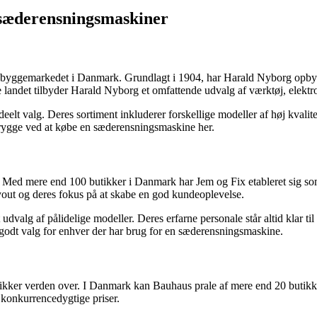
 sæderensningsmaskiner
byggemarkedet i Danmark. Grundlagt i 1904, har Harald Nyborg opbygget
 landet tilbyder Harald Nyborg et omfattende udvalg af værktøj, elektr
ideelt valg. Deres sortiment inkluderer forskellige modeller af høj kv
g trygge ved at købe en sæderensningsmaskine her.
Med mere end 100 butikker i Danmark har Jem og Fix etableret sig som 
ayout og deres fokus på at skabe en god kundeoplevelse.
dvalg af pålidelige modeller. Deres erfarne personale står altid klar t
 godt valg for enhver der har brug for en sæderensningsmaskine.
er verden over. I Danmark kan Bauhaus prale af mere end 20 butikker,
 konkurrencedygtige priser.