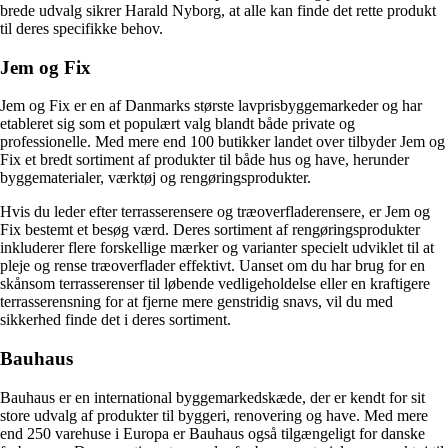
brede udvalg sikrer Harald Nyborg, at alle kan finde det rette produkt
til deres specifikke behov.
Jem og Fix
Jem og Fix er en af Danmarks største lavprisbyggemarkeder og har
etableret sig som et populært valg blandt både private og
professionelle. Med mere end 100 butikker landet over tilbyder Jem og
Fix et bredt sortiment af produkter til både hus og have, herunder
byggematerialer, værktøj og rengøringsprodukter.
Hvis du leder efter terrasserensere og træoverfladerensere, er Jem og
Fix bestemt et besøg værd. Deres sortiment af rengøringsprodukter
inkluderer flere forskellige mærker og varianter specielt udviklet til at
pleje og rense træoverflader effektivt. Uanset om du har brug for en
skånsom terrasserenser til løbende vedligeholdelse eller en kraftigere
terrasserensning for at fjerne mere genstridig snavs, vil du med
sikkerhed finde det i deres sortiment.
Bauhaus
Bauhaus er en international byggemarkedskæde, der er kendt for sit
store udvalg af produkter til byggeri, renovering og have. Med mere
end 250 varehuse i Europa er Bauhaus også tilgængeligt for danske