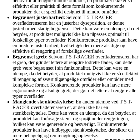
behov for at rengøre mindre områder, da produktet ikke er så
effektivt eller praktisk til dette formål som konkurrerende
produkter, der er specifikt designet til mindre områder.
Begrænset justerbarhed
: Selvom T 5 T-RACER
overfladerenseren har en justerbar dyseposition, er denne
justerbarhed stadig begrænset. Dette kan være en ulempe, da det
betyder, at produktet muligvis ikke kan tilpasses optimalt til
forskellige typer overflader. Konkurrerende produkter kan have
en bredere justerbarhed, hvilket gør dem mere alsidige og
effektive til rengøring af forskellige overflader.
Begrænset greb
: Selvom T 5 T-RACER overfladerenseren har
et greb, der gør det lettere at rengøre lodrette flader, kan dette
greb være begrænset i sin funktionalitet. Dette kan være en
ulempe, da det betyder, at produktet muligvis ikke er så effektivt
til rengøring af svært tilgængelige områder eller områder med
komplekse former. Konkurrerende produkter kan have mere
ergonomiske og alsidige greb, der gør det lettere at rengøre alle
typer overflader.
Manglende stænkbeskyttelse
: En anden ulempe ved T 5 T-
RACER overfladerenseren er, at den ikke har en
stænkbeskyttelse. Dette kan være en ulempe, da det betyder, at
produktet kan forårsage stænk og sprøjt under rengøringen,
hvilket kan være generende og besværligt. Konkurrerende
produkter kan have indbygget stænkbeskyttelse, der sikrer en
mere behagelig og ren rengøringsoplevelse.