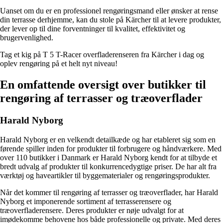
Uanset om du er en professionel rengøringsmand eller ønsker at rense
din terrasse derhjemme, kan du stole på Kärcher til at levere produkter,
der lever op til dine forventninger til kvalitet, effektivitet og
brugervenlighed.
Tag et kig på T 5 T-Racer overfladerenseren fra Kärcher i dag og
oplev rengøring på et helt nyt niveau!
En omfattende oversigt over butikker til
rengøring af terrasser og træoverflader
Harald Nyborg
Harald Nyborg er en velkendt detailkæde og har etableret sig som en
førende spiller inden for produkter til forbrugere og håndværkere. Med
over 110 butikker i Danmark er Harald Nyborg kendt for at tilbyde et
bredt udvalg af produkter til konkurrencedygtige priser. De har alt fra
værktøj og haveartikler til byggematerialer og rengøringsprodukter.
Når det kommer til rengøring af terrasser og træoverflader, har Harald
Nyborg et imponerende sortiment af terrasserensere og
træoverfladerensere. Deres produkter er nøje udvalgt for at
imødekomme behovene hos både professionelle og private. Med deres