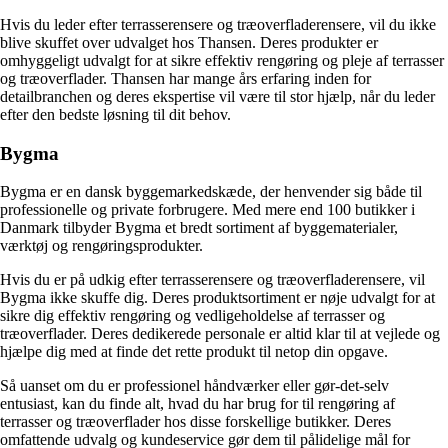
Hvis du leder efter terrasserensere og træoverfladerensere, vil du ikke
blive skuffet over udvalget hos Thansen. Deres produkter er
omhyggeligt udvalgt for at sikre effektiv rengøring og pleje af terrasser
og træoverflader. Thansen har mange års erfaring inden for
detailbranchen og deres ekspertise vil være til stor hjælp, når du leder
efter den bedste løsning til dit behov.
Bygma
Bygma er en dansk byggemarkedskæde, der henvender sig både til
professionelle og private forbrugere. Med mere end 100 butikker i
Danmark tilbyder Bygma et bredt sortiment af byggematerialer,
værktøj og rengøringsprodukter.
Hvis du er på udkig efter terrasserensere og træoverfladerensere, vil
Bygma ikke skuffe dig. Deres produktsortiment er nøje udvalgt for at
sikre dig effektiv rengøring og vedligeholdelse af terrasser og
træoverflader. Deres dedikerede personale er altid klar til at vejlede og
hjælpe dig med at finde det rette produkt til netop din opgave.
Så uanset om du er professionel håndværker eller gør-det-selv
entusiast, kan du finde alt, hvad du har brug for til rengøring af
terrasser og træoverflader hos disse forskellige butikker. Deres
omfattende udvalg og kundeservice gør dem til pålidelige mål for