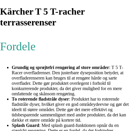
Kärcher T 5 T-racher
terrasserenser
Fordele
Grundig og sprøjtefri rengøring af store områder
: T 5 T-
Racer overfladrenser. Den justerbare dyseposition betyder, at
overfladerenseren kan bruges til at rengøre hårde og sarte
overflader. Dette gør produktet overlegent i forhold til
konkurrerende produkter, da det giver mulighed for en mere
omfattende og skånsom rengøring.
To roterende fladstråle dyser
: Produktet har to roterende
fladstråle dyser, hvilket giver en god områdeydeevne og gør det
ideelt til større områder. Dette gør det mere effektivt og
tidsbesparende sammenlignet med andre produkter, da det kan
dække et større område på kortere tid.
Splash Guard
: Med splash guard-funktionen opnår du en
stænkfri rengøring. Dette er en fordel, da det forhindrer