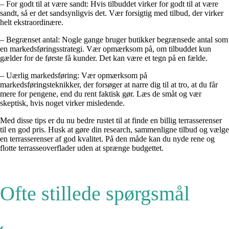
– For godt til at være sandt: Hvis tilbuddet virker for godt til at være
sandt, så er det sandsynligvis det. Vær forsigtig med tilbud, der virker
helt ekstraordinære.
– Begrænset antal: Nogle gange bruger butikker begrænsede antal som
en markedsføringsstrategi. Vær opmærksom på, om tilbuddet kun
gælder for de første få kunder. Det kan være et tegn på en fælde.
– Uærlig markedsføring: Vær opmærksom på
markedsføringsteknikker, der forsøger at narre dig til at tro, at du får
mere for pengene, end du rent faktisk gør. Læs de småt og vær
skeptisk, hvis noget virker misledende.
Med disse tips er du nu bedre rustet til at finde en billig terrasserenser
til en god pris. Husk at gøre din research, sammenligne tilbud og vælge
en terrasserenser af god kvalitet. På den måde kan du nyde rene og
flotte terrasseoverflader uden at sprænge budgettet.
Ofte stillede spørgsmål