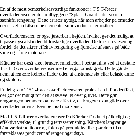
En af de mest bemærkelsesværdige funktioner i T 5 T-Racer
overfladerensen er den indbyggede “Splash Guard”, der sikrer en
stænkfri rengøring. Dette er især nyttigt, når man arbejder på områder,
der er tæt på følsomme elementer som vinduer eller møbler.
Overfladerenseren er også justerbar i højden, hvilket gør det muligt at
tilpasse dyseafstanden til forskellige overflader. Dette er en væsentlig
fordel, da det sikrer effektiv rengøring og fjernelse af snavs på både
sarte og hårde materialer.
Kärcher har også taget brugervenligheden i betragtning ved at designe
T 5 T-Racer overfladerenser med et ergonomisk greb. Dette gør det
nemt at rengøre lodrette flader uden at anstrenge sig eller belaste arme
og skuldre.
Endelig kan T 5 T-Racer overfladerenseren prale af en luftpudeeffekt,
der gør det muligt for den at svæve let over gulvet. Dette gør
rengøringen nemmere og mere effektiv, da brugeren kan glide over
overfladen uden at kæmpe mod modstand.
Med T 5 T-Racer overfladerenser fra Kärcher får du et pålideligt og
effektivt værktøj til grundig terrasserensning. Kärchers langvarige
håndværkstraditioner og fokus på produktkvalitet gør dem til en
førsteklasses producent af rengøringsudstyr.