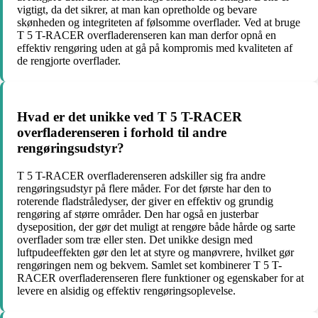
vigtigt, da det sikrer, at man kan opretholde og bevare
skønheden og integriteten af følsomme overflader. Ved at bruge
T 5 T-RACER overfladerenseren kan man derfor opnå en
effektiv rengøring uden at gå på kompromis med kvaliteten af
de rengjorte overflader.
Hvad er det unikke ved T 5 T-RACER
overfladerenseren i forhold til andre
rengøringsudstyr?
T 5 T-RACER overfladerenseren adskiller sig fra andre
rengøringsudstyr på flere måder. For det første har den to
roterende fladstråledyser, der giver en effektiv og grundig
rengøring af større områder. Den har også en justerbar
dyseposition, der gør det muligt at rengøre både hårde og sarte
overflader som træ eller sten. Det unikke design med
luftpudeeffekten gør den let at styre og manøvrere, hvilket gør
rengøringen nem og bekvem. Samlet set kombinerer T 5 T-
RACER overfladerenseren flere funktioner og egenskaber for at
levere en alsidig og effektiv rengøringsoplevelse.