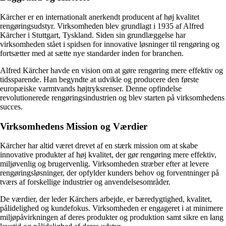
Kärcher er en internationalt anerkendt producent af høj kvalitet
rengøringsudstyr. Virksomheden blev grundlagt i 1935 af Alfred
Kärcher i Stuttgart, Tyskland. Siden sin grundlæggelse har
virksomheden stået i spidsen for innovative løsninger til rengøring og
fortsætter med at sætte nye standarder inden for branchen.
Alfred Kärcher havde en vision om at gøre rengøring mere effektiv og
tidssparende. Han begyndte at udvikle og producere den første
europæiske varmtvands højtryksrenser. Denne opfindelse
revolutionerede rengøringsindustrien og blev starten på virksomhedens
succes.
Virksomhedens Mission og Værdier
Kärcher har altid været drevet af en stærk mission om at skabe
innovative produkter af høj kvalitet, der gør rengøring mere effektiv,
miljøvenlig og brugervenlig. Virksomheden stræber efter at levere
rengøringsløsninger, der opfylder kunders behov og forventninger på
tværs af forskellige industrier og anvendelsesområder.
De værdier, der leder Kärchers arbejde, er bæredygtighed, kvalitet,
pålidelighed og kundefokus. Virksomheden er engageret i at minimere
miljøpåvirkningen af deres produkter og produktion samt sikre en lang