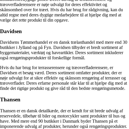
træoverfladerensere er nøje udvalgt for deres effektivitet og
skånsomhed over for træet. Hvis du har brug for rådgivning, kan du
altid regne med deres dygtige medarbejdere til at hjælpe dig med at
vælge det rette produkt til din opgave.
Davidsen
Davidsens Tømmerhandel er en dansk trælasthandel med mere end 30
butikker i Jylland og på Fyn. Davidsen tilbyder et bredt sortiment af
byggematerialer, værktøj og haveartikler. Deres sortiment inkluderer
også rengøringsprodukter til forskellige formål.
Hvis du har brug for terrasserensere og træoverfladerensere, er
Davidsen et besøg værd. Deres sortiment omfatter produkter, der er
nøje udvalgt for at sikre effektiv og skånsom rengøring af terrasser og
træoverflader. Deres erfarne personale står klar til at hjælpe dig med at
finde det rigtige produkt og give råd til den bedste rengøringsmetode.
Thansen
Thansen er en dansk detailkæde, der er kendt for sit brede udvalg af
reservedele, tilbehør til biler og motorcykler samt produkter til hus og
have. Med mere end 90 butikker i Danmark byder Thansen på et
imponerende udvalg af produkter, herunder også rengøringsprodukter.