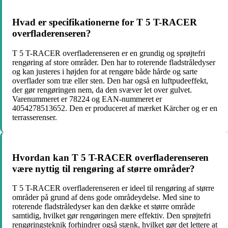
Hvad er specifikationerne for T 5 T-RACER
overfladerenseren?
T 5 T-RACER overfladerenseren er en grundig og sprøjtefri
rengøring af store områder. Den har to roterende fladstråledyser
og kan justeres i højden for at rengøre både hårde og sarte
overflader som træ eller sten. Den har også en luftpudeeffekt,
der gør rengøringen nem, da den svæver let over gulvet.
Varenummeret er 78224 og EAN-nummeret er
4054278513652. Den er produceret af mærket Kärcher og er en
terrasserenser.
Hvordan kan T 5 T-RACER overfladerenseren
være nyttig til rengøring af større områder?
T 5 T-RACER overfladerenseren er ideel til rengøring af større
områder på grund af dens gode områdeydelse. Med sine to
roterende fladstråledyser kan den dække et større område
samtidig, hvilket gør rengøringen mere effektiv. Den sprøjtefri
rengøringsteknik forhindrer også stænk, hvilket gør det lettere at