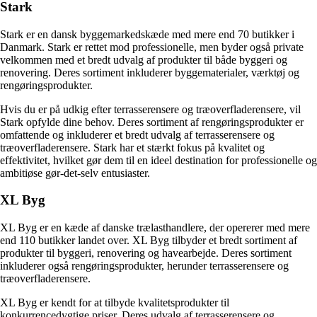
Stark
Stark er en dansk byggemarkedskæde med mere end 70 butikker i
Danmark. Stark er rettet mod professionelle, men byder også private
velkommen med et bredt udvalg af produkter til både byggeri og
renovering. Deres sortiment inkluderer byggematerialer, værktøj og
rengøringsprodukter.
Hvis du er på udkig efter terrasserensere og træoverfladerensere, vil
Stark opfylde dine behov. Deres sortiment af rengøringsprodukter er
omfattende og inkluderer et bredt udvalg af terrasserensere og
træoverfladerensere. Stark har et stærkt fokus på kvalitet og
effektivitet, hvilket gør dem til en ideel destination for professionelle og
ambitiøse gør-det-selv entusiaster.
XL Byg
XL Byg er en kæde af danske trælasthandlere, der opererer med mere
end 110 butikker landet over. XL Byg tilbyder et bredt sortiment af
produkter til byggeri, renovering og havearbejde. Deres sortiment
inkluderer også rengøringsprodukter, herunder terrasserensere og
træoverfladerensere.
XL Byg er kendt for at tilbyde kvalitetsprodukter til
konkurrencedygtige priser. Deres udvalg af terrasserensere og