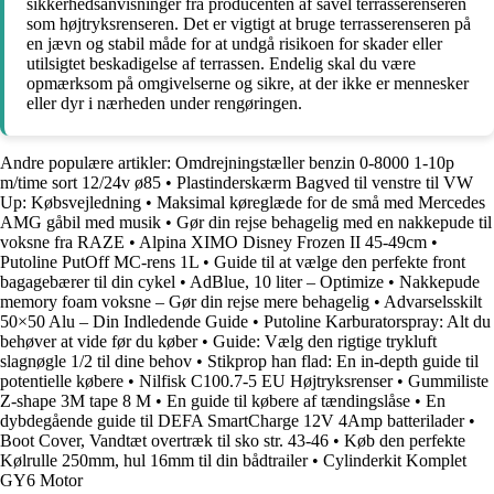
sikkerhedsanvisninger fra producenten af såvel terrasserenseren
som højtryksrenseren. Det er vigtigt at bruge terrasserenseren på
en jævn og stabil måde for at undgå risikoen for skader eller
utilsigtet beskadigelse af terrassen. Endelig skal du være
opmærksom på omgivelserne og sikre, at der ikke er mennesker
eller dyr i nærheden under rengøringen.
Andre populære artikler:
Omdrejningstæller benzin 0-8000 1-10p
m/time sort 12/24v ø85
•
Plastinderskærm Bagved til venstre til VW
Up: Købsvejledning
•
Maksimal køreglæde for de små med Mercedes
AMG gåbil med musik
•
Gør din rejse behagelig med en nakkepude til
voksne fra RAZE
•
Alpina XIMO Disney Frozen II 45-49cm
•
Putoline PutOff MC-rens 1L
•
Guide til at vælge den perfekte front
bagagebærer til din cykel
•
AdBlue, 10 liter – Optimize
•
Nakkepude
memory foam voksne – Gør din rejse mere behagelig
•
Advarselsskilt
50×50 Alu – Din Indledende Guide
•
Putoline Karburatorspray: Alt du
behøver at vide før du køber
•
Guide: Vælg den rigtige trykluft
slagnøgle 1/2 til dine behov
•
Stikprop han flad: En in-depth guide til
potentielle købere
•
Nilfisk C100.7-5 EU Højtryksrenser
•
Gummiliste
Z-shape 3M tape 8 M
•
En guide til købere af tændingslåse
•
En
dybdegående guide til DEFA SmartCharge 12V 4Amp batterilader
•
Boot Cover, Vandtæt overtræk til sko str. 43-46
•
Køb den perfekte
Kølrulle 250mm, hul 16mm til din bådtrailer
•
Cylinderkit Komplet
GY6 Motor