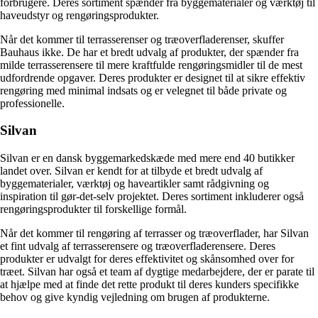
forbrugere. Deres sortiment spænder fra byggematerialer og værktøj til
haveudstyr og rengøringsprodukter.
Når det kommer til terrasserenser og træoverfladerenser, skuffer
Bauhaus ikke. De har et bredt udvalg af produkter, der spænder fra
milde terrasserensere til mere kraftfulde rengøringsmidler til de mest
udfordrende opgaver. Deres produkter er designet til at sikre effektiv
rengøring med minimal indsats og er velegnet til både private og
professionelle.
Silvan
Silvan er en dansk byggemarkedskæde med mere end 40 butikker
landet over. Silvan er kendt for at tilbyde et bredt udvalg af
byggematerialer, værktøj og haveartikler samt rådgivning og
inspiration til gør-det-selv projektet. Deres sortiment inkluderer også
rengøringsprodukter til forskellige formål.
Når det kommer til rengøring af terrasser og træoverflader, har Silvan
et fint udvalg af terrasserensere og træoverfladerensere. Deres
produkter er udvalgt for deres effektivitet og skånsomhed over for
træet. Silvan har også et team af dygtige medarbejdere, der er parate til
at hjælpe med at finde det rette produkt til deres kunders specifikke
behov og give kyndig vejledning om brugen af produkterne.