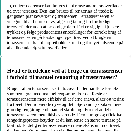
Ja, en terrasserenser kan bruges til at rense andre træoverflader
ud over terrasser. Den kan bruges til rengøring af trædæk,
gangstier, plankeværker og træmøbler. Terrasserenseren er
velegnet til at fjerne snavs, alger og tæring fra forskellige
træoverflader uden at beskadige dem. Det er vigtigt at justere
trykket og følge producentens anbefalinger for korrekt brug af
terrasserenseren på forskellige typer træ. Ved at bruge en
terrasserenser kan du opretholde et rent og fornyet udseende på
alle dine udendørs træoverflader.
Hvad er fordelene ved at bruge en terrasserenser
i forhold til manuel rengøring af træterrasser?
Brugen af en terrasserenser til træoverflader har flere fordele
sammenlignet med manuel rengøring. For det første er
terrasserenseren mere effektiv til at fjerne snavs, alger og tæring
fra træet. Den roterende dyse og det høje vandtryk sikrer mere
grundig rengøring end manuel skrubning. For det andet er
terrasserenseren mere tidsbesparende. Den hurtige og effektive
rengøringsproces betyder, at du kan rense en større terrasse på
kort tid. Endelig er terrasserenseren mere skånsom mod træet,
da den undgår brugen af kemikalier og reducerer behovet for