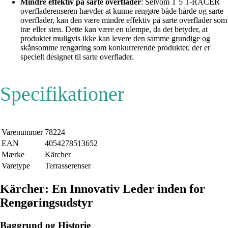
Mindre effektiv på sarte overflader
: Selvom T 5 T-RACER
overfladerenseren hævder at kunne rengøre både hårde og sarte
overflader, kan den være mindre effektiv på sarte overflader som
træ eller sten. Dette kan være en ulempe, da det betyder, at
produktet muligvis ikke kan levere den samme grundige og
skånsomme rengøring som konkurrerende produkter, der er
specielt designet til sarte overflader.
Specifikationer
Varenummer
78224
EAN
4054278513652
Mærke
Kärcher
Varetype
Terrasserenser
Kärcher: En Innovativ Leder inden for
Rengøringsudstyr
Baggrund og Historie