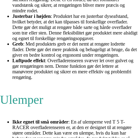
vandstænk og sikrer, at rengøringen bliver mere præcis og
mindre rodet.
Justerbar i højden
: Produktet har en justerbar dyseafstand,
hvilket betyder, at det kan tilpasses til forskellige overflader.
Dette gør det muligt at rengøre både sarte og hårde overflader
som træ eller sten. Denne fleksibilitet gør produktet mere alsidigt
og egnet til forskellige rengøringsopgaver.
Greb
: Med produktets greb er det nemt at rengøre lodrette
flader. Dette gør det mere praktisk og behageligt at bruge, da det
giver en bedre kontrol og ergonomi under rengøringen.
Luftpude effekt
: Overfladerenseren svæver let over gulvet og
gør rengøringen nem. Denne funktion gør det lettere at
manøvrere produktet og sikrer en mere effektiv og problemfri
rengøring.
Ulemper
Ikke egnet til små områder
: En af ulemperne ved T 5 T-
RACER overfladerenseren er, at den er designet til at rengøre
større områder. Dette kan være en ulempe, hvis du kun har