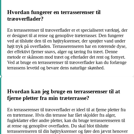
Hvordan fungerer en terrasserenser til
træoverflader?
En terrasserenser til træoverflader er et specialiseret værktøj, der
er designet til at rense og genoplive træterrasser. Den fungerer
ved at tilslutte den til en højtryksrenser, der sprøjter vand under
højt tryk på overfladen. Terrasserenseren har en roterende dyse,
der effektivt fjerner snavs, alger og tæring fra træet. Denne
metode er skånsom mod træet og efterlader det rent og fornyet.
Ved at bruge en terrasserenser til træoverflader kan du forlænge
terrassens levetid og bevare dens naturlige skønhed.
Hvordan kan jeg bruge en terrasserenser til at
fjerne pletter fra min træterrasse?
En terrasserenser til træoverflader er ideel til at fjerne pletter fra
en træterrasse. Hvis din terrasse har fået skjolder fra alger,
fugleklatter eller andre pletter, kan du bruge terrasserenseren til
at rense og genoplive overfladen. Du skal blot tilslutte
terrasserenseren til din højtryksrenser og føre den jævnt henover