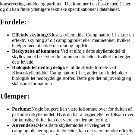
konserveringsmiddel og parfume. Det kommer i en flaske med 1 liter,
og du kan finde yderligere tekniske specifikationer i databladet.
Fordele:
Effektiv skylning:
Klosetskyllemiddel Camp nature 1 l sikrer en
effektiv skylning af dit campingtoilet eller marinetoilet, hvilket
hjælper med at holde det rent og lugtfrit.
Beskyttelse af kummen:
Ved at tilføje dette skyllemiddel til
skyllevandet beskytter du kummen i toilettet, hvilket forlænger
dets levetid.
Biologisk let nedbrydeligt:
Et af de største fordele ved
Klosetskyllemiddel Camp nature 1 l er, at det kun indeholder
biologisk let nedbrydelige stoffer. Dette gør det miljøvenligt og
skånsomt for naturen.
Ulemper:
Parfume:
Nogle brugere kan være følsomme over for duften af
parfume i skyllemidlet. Hvis du har allergier eller er følsom over
for kunstige dufte, kan det være en ulempe for dig.
Anvendelse:
Mens dette skyllemiddel er velegnet til
campingtoiletter og marinetoiletter, kan det være mindre effektivt