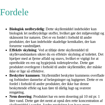
Fordele
Biologisk nedbrydelig
: Dette skyllemiddel indeholder kun
biologisk let nedbrydelige stoffer, hvilket gør det miljøvenligt og
skånsomt for naturen. Det er en fordel i forhold til andre
produkter, der kan indeholde skadelige kemikalier, der kan
forurene vandmiljøet.
Effektiv skylning
: Ved at tilføje dette skyllemiddel til
skyllevandstanken sikrer du en effektiv skylning af toilettet. Det
hjælper med at fjerne affald og snavs, hvilket er vigtigt for at
opretholde en ren og hygiejnisk toiletoplevelse. Dette gør
produktet overlegent i forhold til andre skyllemidler, der måske
ikke er lige så effektive.
Beskytter kummen
: Skyllemidlet beskytter kummens overflade
og forhindrer dannelse af belægninger og lugtgener. Dette er en
fordel i forhold til andre produkter, der ikke har denne
beskyttende effekt og kan føre til dårlig lugt og sværere
rengøring.
Nem dosering
: Produktet har en nem dosering på 10 ml pr. 1
liter vand. Dette gør det nemt at opnå den rette koncentration af
skyllemiddel i vandet. Andre produkter kan have mere