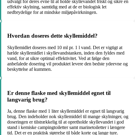
udvalgt for deres evne til at holde skyllevandet friskt og sikre en
effektiv skylning, samtidig med at de er biologisk let
nedbrydelige for at mindske miljøpåvirkningen.
Hvordan doseres dette skyllemiddel?
Skyllemidlet doseres med 10 ml pr. 1 l vand. Det er vigtigt at
hælde skyllemidlet i skyllevandstanken, inden den fyldes med
vand, for at sikre optimal effektivitet. Ved at følge den
anbefalede dosering vil produktet levere den bedste ydeevne og
beskyttelse af kummen.
Er denne flaske med skyllemiddel egnet til
langvarig brug?
Ja, denne flaske med 1 liter skyllemiddel er egnet til langvarig
brug. Den indeholder nok skyllemiddel til mange skylninger, og
doseringen er tilstrækkelig til at opretholde skyllevandet i god
stand i kemiske campingtoiletter samt marinetoiletter i længere
tid. Det er en praktisk størrelse til både korte og lange ture.