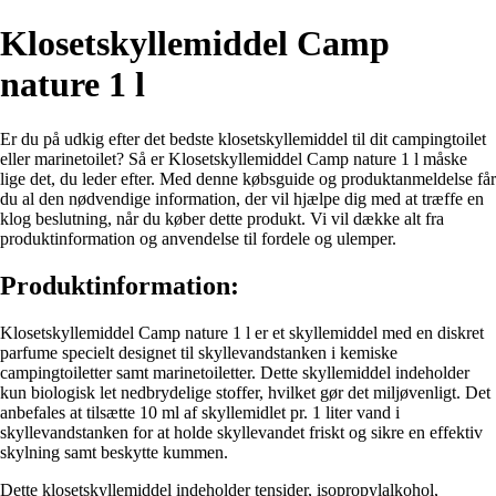
Klosetskyllemiddel Camp
nature 1 l
Er du på udkig efter det bedste klosetskyllemiddel til dit campingtoilet
eller marinetoilet? Så er Klosetskyllemiddel Camp nature 1 l måske
lige det, du leder efter. Med denne købsguide og produktanmeldelse får
du al den nødvendige information, der vil hjælpe dig med at træffe en
klog beslutning, når du køber dette produkt. Vi vil dække alt fra
produktinformation og anvendelse til fordele og ulemper.
Produktinformation:
Klosetskyllemiddel Camp nature 1 l er et skyllemiddel med en diskret
parfume specielt designet til skyllevandstanken i kemiske
campingtoiletter samt marinetoiletter. Dette skyllemiddel indeholder
kun biologisk let nedbrydelige stoffer, hvilket gør det miljøvenligt. Det
anbefales at tilsætte 10 ml af skyllemidlet pr. 1 liter vand i
skyllevandstanken for at holde skyllevandet friskt og sikre en effektiv
skylning samt beskytte kummen.
Dette klosetskyllemiddel indeholder tensider, isopropylalkohol,