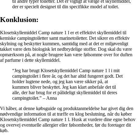
til andre typer toiletter. Det er vigtigt at vælge et skyllemiddel,
der er specielt designet til din specifikke model af toilet.
Konklusion:
Klosetskyllemiddel Camp nature 1 l er et effektivt skyllemiddel til
kemiske campingtoiletter samt marinetoiletter. Det sikrer en effektiv
skylning og beskytter kummen, samtidig med at det er miljøvenligt
takket være dets biologisk let nedbrydelige stoffer. Dog skal du være
opmærksom på, at nogle brugere kan være følsomme over for duften
af parfume i dette skyllemiddel.
“Jeg har brugt Klosetskyllemiddel Camp nature 1 l i mit
campingtoilet i flere år, og det har altid fungeret godt. Det
holder lugtene nede, og jeg kan være sikker på, at
kummen bliver beskyttet. Jeg kan klart anbefale det til
alle, der har brug for et pålideligt skyllemiddel til deres
campingtoilet.” – Anna
Vi håber, at denne købsguide og produktanmeldelse har givet dig den
nødvendige information til at træffe en klog beslutning, når du køber
Klosetskyllemiddel Camp nature 1 l. Husk at vurdere dine egne behov
og overvej eventuelle allergier eller følsomheder, før du foretager dit
køb.