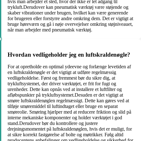
hvis man arbejder et sted, hvor der ikke er let adgang til
trykluft.Derudover kan pneumatisk værktøj være støjende og
skaber vibrationer under brugen, hvilket kan være generende
for brugeren eller forstyrre andre omkring dem. Det er vigtigt at
bruge høreværn og gå i nøje overvejelser omkring støjniveauet,
når man arbejder med pneumatisk værktøj.
Hvordan vedligeholder jeg en luftskraldenøgle?
For at opretholde en optimal ydeevne og forlænge levetiden af
en luftskraldenøgle er det vigtigt at udføre regelmæssig
vedligeholdelse. Først og fremmest bør du sikre dig, at
trykluftsystemet, der driver værktøjet, er frit for fugt og
urenheder. Dette kan opnås ved at installere et luftfilter og
afløbspunkter på trykluftsystemet.Desuden er det vigtigt at
smøre luftskraldenøglen regelmæssigt. Dette kan gøres ved at
tilføje smøremiddel til luftindtaget eller bruge en separat
smøreolie. Smøring hjælper med at reducere friktion og slid på
interne mekaniske komponenter og holder værktøjet i god
stand.Derudover bør du kontrollere og justere
drejningsmomentet på luftskraldenøglen, hvis det er muligt, for
at sikre korrekt fastgørelse af bolte og møtrikker. Følg altid
producentens anbefalinger om vedligeholdelse og sikkerhed for