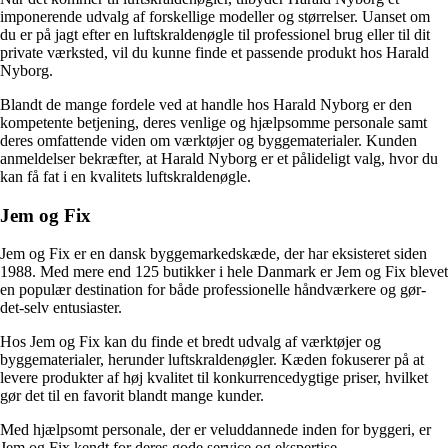
imponerende udvalg af forskellige modeller og størrelser. Uanset om
du er på jagt efter en luftskraldenøgle til professionel brug eller til dit
private værksted, vil du kunne finde et passende produkt hos Harald
Nyborg.
Blandt de mange fordele ved at handle hos Harald Nyborg er den
kompetente betjening, deres venlige og hjælpsomme personale samt
deres omfattende viden om værktøjer og byggematerialer. Kunden
anmeldelser bekræfter, at Harald Nyborg er et pålideligt valg, hvor du
kan få fat i en kvalitets luftskraldenøgle.
Jem og Fix
Jem og Fix er en dansk byggemarkedskæde, der har eksisteret siden
1988. Med mere end 125 butikker i hele Danmark er Jem og Fix blevet
en populær destination for både professionelle håndværkere og gør-
det-selv entusiaster.
Hos Jem og Fix kan du finde et bredt udvalg af værktøjer og
byggematerialer, herunder luftskraldenøgler. Kæden fokuserer på at
levere produkter af høj kvalitet til konkurrencedygtige priser, hvilket
gør det til en favorit blandt mange kunder.
Med hjælpsomt personale, der er veluddannede inden for byggeri, er
Jem og Fix kendt for deres gode service og ekspertise.