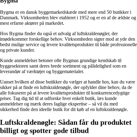
Bygma
Bygma er en dansk byggemarkedskæde med mere end 50 butikker i
Danmark. Virksomheden blev etableret i 1952 og er en af de ældste og
mest erfarne aktører på markedet.
Hos Bygma finder du også et udvalg af luftskraldenøgler, der
imødekommer forskellige behov. Virksomheden sigter mod at yde den
bedst mulige service og levere kvalitetsprodukter til både professionelle
og private kunder.
Kunde anmeldelser betoner ofte Bygmas grundige kendskab til
byggesektoren samt deres brede sortiment og pålidelighed som en
leverandør af værktøjer og byggematerialer.
Uanset hvilken af ​​disse butikker du vælger at handle hos, kan du være
sikker på at finde en luftskraldenøgle, der opfylder dine behov, da de
alle fokuserer på at levere kvalitetsprodukter til konkurrencedygtige
priser. Tag dig tid til at udforske hver enkelt butik, læs kunde
anmeldelser og mærk deres faglige ekspertise – så vil du med
sikkerhed finde den ideelle butik for dit køb af en luftskraldenøgle.
Luftskraldenøgle: Sådan får du produktet
billigt og spotter gode tilbud