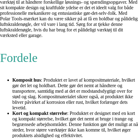
værktøj til at håndtere forskellige løsnings- og spændingsopgaver. Med
sit kompakte design og kraftfulde ydelse er det et ideelt valg for både
professionelle mekanikere og entusiastiske gør-det-selv-folk. Med
Polar Tools-mærket kan du være sikker på at få en holdbar og pålidelig
luftskraldenøgle, der vil vare i lang tid. Sørg for at tjekke denne
luftskraldenøgle, hvis du har brug for et pålideligt værktøj til dit
værksted eller garage.
Fordele
Komposit hus
: Produktet er lavet af kompositmateriale, hvilket
gør det let og holdbart. Dette gør det nemt at håndtere og
transportere, samtidig med at det er modstandsdygtigt over for
stød og slag. Kompositmaterialet sikrer også, at produktet ikke
bliver påvirket af korrosion eller rust, hvilket forlænger dets
levetid.
Kort og kompakt størrelse
: Produktet er designet med en kort
og kompakt størrelse, hvilket gør det nemt at bruge i trange og
begrænsede arbejdsområder. Denne funktion gør det muligt at nå
steder, hvor større værktøjer ikke kan komme til, hvilket øger
produktets alsidighed og effektivitet.