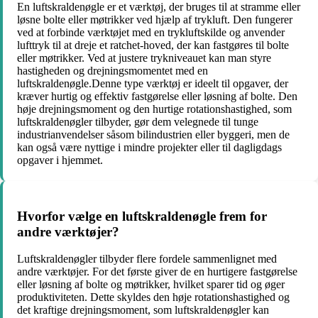
En luftskraldenøgle er et værktøj, der bruges til at stramme eller
løsne bolte eller møtrikker ved hjælp af trykluft. Den fungerer
ved at forbinde værktøjet med en trykluftskilde og anvender
lufttryk til at dreje et ratchet-hoved, der kan fastgøres til bolte
eller møtrikker. Ved at justere trykniveauet kan man styre
hastigheden og drejningsmomentet med en
luftskraldenøgle.Denne type værktøj er ideelt til opgaver, der
kræver hurtig og effektiv fastgørelse eller løsning af bolte. Den
høje drejningsmoment og den hurtige rotationshastighed, som
luftskraldenøgler tilbyder, gør dem velegnede til tunge
industrianvendelser såsom bilindustrien eller byggeri, men de
kan også være nyttige i mindre projekter eller til dagligdags
opgaver i hjemmet.
Hvorfor vælge en luftskraldenøgle frem for
andre værktøjer?
Luftskraldenøgler tilbyder flere fordele sammenlignet med
andre værktøjer. For det første giver de en hurtigere fastgørelse
eller løsning af bolte og møtrikker, hvilket sparer tid og øger
produktiviteten. Dette skyldes den høje rotationshastighed og
det kraftige drejningsmoment, som luftskraldenøgler kan