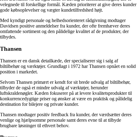
velegnede til forskellige formål. Kæden prioriterer at give deres kunder
gode købsoplevelser og vægter kundetilfredshed højt.
Med kyndigt personale og helhedsorienteret rådgivning modtager
Davidsen positive anmeldelser fra kunder, der ofte fremhæver deres
omfattende sortiment og den pålidelige kvalitet af de produkter, der
tilbydes.
Thansen
Thansen er en dansk detailkæde, der specialiserer sig i salg af
biltilbehør og værktøjer. Grundlagt i 1972 har Thansen opnået en solid
position i markedet.
Selvom Thansen primært er kendt for sit brede udvalg af biltilbehør,
tilbyder de også et mindre udvalg af værktøjer, herunder
luftskraldenøgler. Kæden fokuserer på at levere kvalitetsprodukter til
konkurrencedygtige priser og ønsker at være en praktisk og pålidelig
destination for bilejere og private kunder.
Thansen modtager positiv feedback fra kunder, der værdsætter deres
venlige og hjælpsomme personale samt deres evne til at tilbyde
brugbare løsninger til ethvert behov.