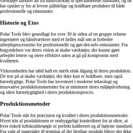
værktøjer dækker alt fra håndværktøj til specialiserede maskiner, og de
har opnået ry for at levere pålidelige og holdbare produkter til både
professionelle og entusiaster.
Historie og Etos
Polar Tools blev grundlagt for over 30 år siden af en gruppe erfarne
ingeniører og håndværkere med et fælles mål om at forbedre
arbejdsprocesserne for professionelle og gør-det-selv-entusiaster. Fra
begyndelsen var deres vision at skabe værktøjer, der kunne gøre
arbejdet lettere og mere effektivt uden at gå på kompromis med
kvaliteten.
Virksomheden har altid haft en stærk etisk tilgang til deres produktion.
De tror på at skabe værktøjer, der ikke kun er holdbare, men også
bæredygtige. Polar Tools har investeret i moderne teknologi og
innovative produktionsmetoder for at minimere deres miljøpåvirkning
og sikre bæredygtighed i deres produktionsproces.
Produktionsmetoder
Polar Tools står for præcision og kvalitet i deres produktionsmetoder.
Hvert trin af produktionen er omhyggeligt kontrolleret for at sikre, at
hver enkelt luftskraldenøgle er perfekt kalibreret og af højeste standard.
Fra valg af materialer til testning af det færdige produkt bliver der ikke