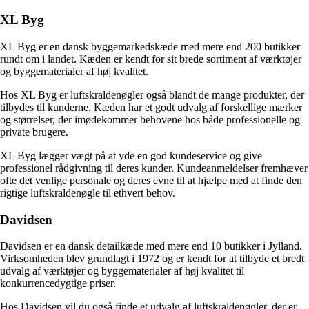
XL Byg
XL Byg er en dansk byggemarkedskæde med mere end 200 butikker
rundt om i landet. Kæden er kendt for sit brede sortiment af værktøjer
og byggematerialer af høj kvalitet.
Hos XL Byg er luftskraldenøgler også blandt de mange produkter, der
tilbydes til kunderne. Kæden har et godt udvalg af forskellige mærker
og størrelser, der imødekommer behovene hos både professionelle og
private brugere.
XL Byg lægger vægt på at yde en god kundeservice og give
professionel rådgivning til deres kunder. Kundeanmeldelser fremhæver
ofte det venlige personale og deres evne til at hjælpe med at finde den
rigtige luftskraldenøgle til ethvert behov.
Davidsen
Davidsen er en dansk detailkæde med mere end 10 butikker i Jylland.
Virksomheden blev grundlagt i 1972 og er kendt for at tilbyde et bredt
udvalg af værktøjer og byggematerialer af høj kvalitet til
konkurrencedygtige priser.
Hos Davidsen vil du også finde et udvalg af luftskraldenøgler, der er