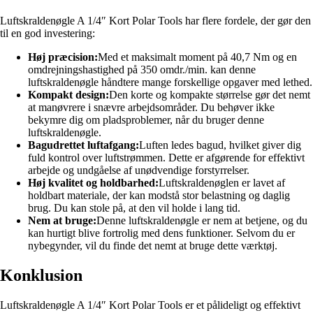
Luftskraldenøgle A 1/4″ Kort Polar Tools har flere fordele, der gør den
til en god investering:
Høj præcision:
Med et maksimalt moment på 40,7 Nm og en
omdrejningshastighed på 350 omdr./min. kan denne
luftskraldenøgle håndtere mange forskellige opgaver med lethed.
Kompakt design:
Den korte og kompakte størrelse gør det nemt
at manøvrere i snævre arbejdsområder. Du behøver ikke
bekymre dig om pladsproblemer, når du bruger denne
luftskraldenøgle.
Bagudrettet luftafgang:
Luften ledes bagud, hvilket giver dig
fuld kontrol over luftstrømmen. Dette er afgørende for effektivt
arbejde og undgåelse af unødvendige forstyrrelser.
Høj kvalitet og holdbarhed:
Luftskraldenøglen er lavet af
holdbart materiale, der kan modstå stor belastning og daglig
brug. Du kan stole på, at den vil holde i lang tid.
Nem at bruge:
Denne luftskraldenøgle er nem at betjene, og du
kan hurtigt blive fortrolig med dens funktioner. Selvom du er
nybegynder, vil du finde det nemt at bruge dette værktøj.
Konklusion
Luftskraldenøgle A 1/4″ Kort Polar Tools er et pålideligt og effektivt