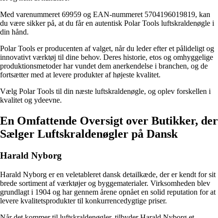
Med varenummeret 69959 og EAN-nummeret 5704196019819, kan
du være sikker på, at du får en autentisk Polar Tools luftskraldenøgle i
din hånd.
Polar Tools er producenten af valget, når du leder efter et pålideligt og
innovativt værktøj til dine behov. Deres historie, etos og omhyggelige
produktionsmetoder har vundet dem anerkendelse i branchen, og de
fortsætter med at levere produkter af højeste kvalitet.
Vælg Polar Tools til din næste luftskraldenøgle, og oplev forskellen i
kvalitet og ydeevne.
En Omfattende Oversigt over Butikker, der
Sælger Luftskraldenøgler på Dansk
Harald Nyborg
Harald Nyborg er en veletableret dansk detailkæde, der er kendt for sit
brede sortiment af værktøjer og byggematerialer. Virksomheden blev
grundlagt i 1904 og har gennem årene opnået en solid reputation for at
levere kvalitetsprodukter til konkurrencedygtige priser.
Når det kommer til luftskraldenøgler, tilbyder Harald Nyborg et