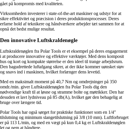
gået på kompromis med kvaliteten.
Virksomheden investerer i state-of-the-art maskiner og udstyr for at
sikre effektivitet og præcision i deres produktionsprocesser. Deres
erfarne hold af teknikere og håndværkere arbejder tæt sammen for at
opnå det bedst mulige resultat.
Den innovative Luftskraldenøgle
Luftskraldenøglen fra Polar Tools er et eksempel på deres engagement
i at producere innovative og effektive værktøjer. Med dens komposit
hus og kort og kompakte størrelse er den ideel til trange arbejdsrum.
Den bagudrettede luftafgang sikrer, at der ikke kommer uønsket støv
og snavs ind i maskinen, hvilket forlænger dens levetid.
Med en maksimalt moment på 40,7 Nm og omdrejninger på 350
omdr./min. giver Luftskraldenøglen fra Polar Tools dig den
nødvendige kraft til at løsne og stramme bolte og møtrikker. Den har
desuden et lavt lydniveau på 85 db(A), hvilket gør den behagelig at
bruge over længere tid.
Polar Tools har også sørget for praktiske funktioner som en 1/4″
tilslutning og minimum slangetilslutning på 3/8 (10 mm). Luftforbruget
er på 113 L/min, og med en vægt på kun 0,4 kg er Luftskraldenøglen
let og nem at håndtere.