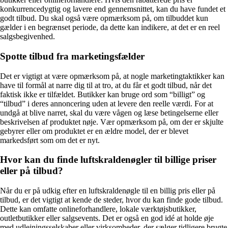
konkurrencedygtig og lavere end gennemsnittet, kan du have fundet et
godt tilbud. Du skal også være opmærksom på, om tilbuddet kun
gælder i en begrænset periode, da dette kan indikere, at det er en reel
salgsbegivenhed.
Spotte tilbud fra marketingsfælder
Det er vigtigt at være opmærksom på, at nogle marketingtaktikker kan
have til formål at narre dig til at tro, at du får et godt tilbud, når det
faktisk ikke er tilfældet. Butikker kan bruge ord som “billigt” og
“tilbud” i deres annoncering uden at levere den reelle værdi. For at
undgå at blive narret, skal du være vågen og læse betingelserne eller
beskrivelsen af produktet nøje. Vær opmærksom på, om der er skjulte
gebyrer eller om produktet er en ældre model, der er blevet
markedsført som om det er nyt.
Hvor kan du finde luftskraldenøgler til billige priser
eller på tilbud?
Når du er på udkig efter en luftskraldenøgle til en billig pris eller på
tilbud, er det vigtigt at kende de steder, hvor du kan finde gode tilbud.
Dette kan omfatte onlineforhandlere, lokale værktøjsbutikker,
outletbutikker eller salgsevents. Det er også en god idé at holde øje
med udlejningsselskaber eller virksomheder, der sælger tidligere brugte