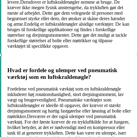
levere.Derudover er luftskraldenøgler nemme at bruge. De
kræver ikke megen fysisk anstrengelse, da trykluften gør det
meste af arbejdet. Dette gør dem velegnede til personer med
begrænset styrke eller dem, der ønsker at skåne deres hænder
og arme.Endelig er luftskraldenøgler alsidige værktøjer. De kan
bruges til forskellige applikationer og findes i forskellige
størrelser og drejningsmomenter. Dette gør det muligt at tackle
forskellige størrelser af bolte eller møtrikker og tilpasse
værktøjet til specifikke opgaver.
Hvad er fordele og ulemper ved pneumatisk
værktøj som en luftskraldenøgle?
Fordelene ved pneumatisk værktøj som en luftskraldenøgle
inkluderer høj rotationshastighed, stort drejningsmoment, lav
vægt og brugervenlighed. Pneumatiske værktøjer som
luftskraldenøgler er ideelle til opgaver, der kræver et stærkt
drejningsmoment og hurtig fastgørelse eller løsning af bolte eller
møtrikker.Desværre er der også ulemper ved pneumatisk
værktøj. For det første kræver de en trykluftkilde for at fungere,
hvilket betyder, at det er nødvendigt med en kompressor eller
tank til at generere trykluften. Dette kan være en ulempe, især