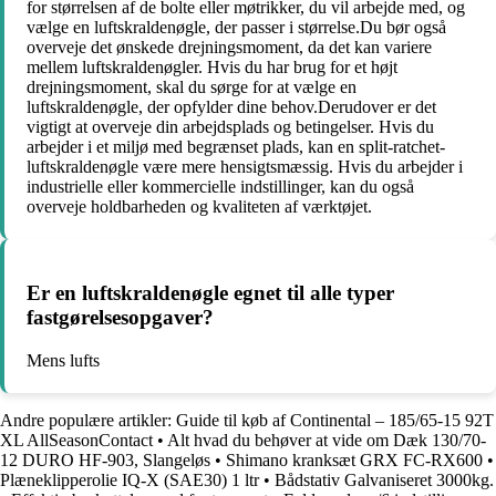
for størrelsen af de bolte eller møtrikker, du vil arbejde med, og
vælge en luftskraldenøgle, der passer i størrelse.Du bør også
overveje det ønskede drejningsmoment, da det kan variere
mellem luftskraldenøgler. Hvis du har brug for et højt
drejningsmoment, skal du sørge for at vælge en
luftskraldenøgle, der opfylder dine behov.Derudover er det
vigtigt at overveje din arbejdsplads og betingelser. Hvis du
arbejder i et miljø med begrænset plads, kan en split-ratchet-
luftskraldenøgle være mere hensigtsmæssig. Hvis du arbejder i
industrielle eller kommercielle indstillinger, kan du også
overveje holdbarheden og kvaliteten af værktøjet.
Er en luftskraldenøgle egnet til alle typer
fastgørelsesopgaver?
Mens lufts
Andre populære artikler:
Guide til køb af Continental – 185/65-15 92T
XL AllSeasonContact
•
Alt hvad du behøver at vide om Dæk 130/70-
12 DURO HF-903, Slangeløs
•
Shimano kranksæt GRX FC-RX600
•
Plæneklipperolie IQ-X (SAE30) 1 ltr
•
Bådstativ Galvaniseret 3000kg.