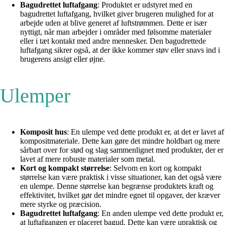
Bagudrettet luftafgang
: Produktet er udstyret med en
bagudrettet luftafgang, hvilket giver brugeren mulighed for at
arbejde uden at blive generet af luftstrømmen. Dette er især
nyttigt, når man arbejder i områder med følsomme materialer
eller i tæt kontakt med andre mennesker. Den bagudrettede
luftafgang sikrer også, at der ikke kommer støv eller snavs ind i
brugerens ansigt eller øjne.
Ulemper
Komposit hus
: En ulempe ved dette produkt er, at det er lavet af
kompositmateriale. Dette kan gøre det mindre holdbart og mere
sårbart over for stød og slag sammenlignet med produkter, der er
lavet af mere robuste materialer som metal.
Kort og kompakt størrelse
: Selvom en kort og kompakt
størrelse kan være praktisk i visse situationer, kan det også være
en ulempe. Denne størrelse kan begrænse produktets kraft og
effektivitet, hvilket gør det mindre egnet til opgaver, der kræver
mere styrke og præcision.
Bagudrettet luftafgang
: En anden ulempe ved dette produkt er,
at luftafgangen er placeret bagud. Dette kan være upraktisk og