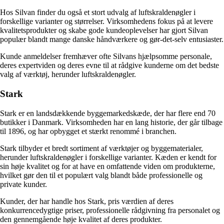
Hos Silvan finder du også et stort udvalg af luftskraldenøgler i
forskellige varianter og størrelser. Virksomhedens fokus på at levere
kvalitetsprodukter og skabe gode kundeoplevelser har gjort Silvan
populær blandt mange danske håndværkere og gør-det-selv entusiaster.
Kunde anmeldelser fremhæver ofte Silvans hjælpsomme personale,
deres expertviden og deres evne til at rådgive kunderne om det bedste
valg af værktøj, herunder luftskraldenøgler.
Stark
Stark er en landsdækkende byggemarkedskæde, der har flere end 70
butikker i Danmark. Virksomheden har en lang historie, der går tilbage
til 1896, og har opbygget et stærkt renommé i branchen.
Stark tilbyder et bredt sortiment af værktøjer og byggematerialer,
herunder luftskraldenøgler i forskellige varianter. Kæden er kendt for
sin høje kvalitet og for at have en omfattende viden om produkterne,
hvilket gør den til et populært valg blandt både professionelle og
private kunder.
Kunder, der har handle hos Stark, pris værdien af ​​deres
konkurrencedygtige priser, professionelle rådgivning fra personalet og
den gennemgående høje kvalitet af deres produkter.