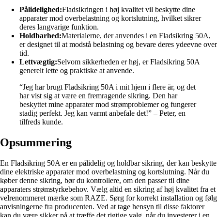
Pålidelighed:
Fladsikringen i høj kvalitet vil beskytte dine
apparater mod overbelastning og kortslutning, hvilket sikrer
deres langvarige funktion.
Holdbarhed:
Materialerne, der anvendes i en Fladsikring 50A,
er designet til at modstå belastning og bevare deres ydeevne over
tid.
Lettvægtig:
Selvom sikkerheden er høj, er Fladsikring 50A
generelt lette og praktiske at anvende.
“Jeg har brugt Fladsikring 50A i mit hjem i flere år, og det
har vist sig at være en fremragende sikring. Den har
beskyttet mine apparater mod strømproblemer og fungerer
stadig perfekt. Jeg kan varmt anbefale det!” – Peter, en
tilfreds kunde.
Opsummering
En Fladsikring 50A er en pålidelig og holdbar sikring, der kan beskytte
dine elektriske apparater mod overbelastning og kortslutning. Når du
køber denne sikring, bør du kontrollere, om den passer til dine
apparaters strømstyrkebehov. Vælg altid en sikring af høj kvalitet fra et
velrenommeret mærke som RAZE. Sørg for korrekt installation og følg
anvisningerne fra producenten. Ved at tage hensyn til disse faktorer
kan du være sikker på at træffe det rigtige valg, når du investerer i en