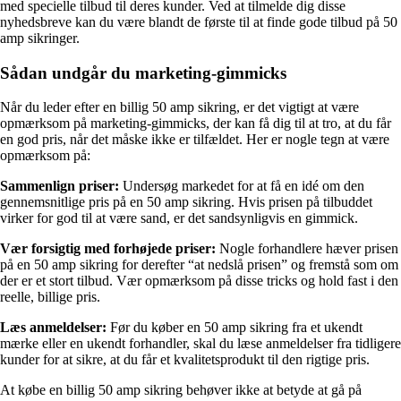
med specielle tilbud til deres kunder. Ved at tilmelde dig disse
nyhedsbreve kan du være blandt de første til at finde gode tilbud på 50
amp sikringer.
Sådan undgår du marketing-gimmicks
Når du leder efter en billig 50 amp sikring, er det vigtigt at være
opmærksom på marketing-gimmicks, der kan få dig til at tro, at du får
en god pris, når det måske ikke er tilfældet. Her er nogle tegn at være
opmærksom på:
Sammenlign priser:
Undersøg markedet for at få en idé om den
gennemsnitlige pris på en 50 amp sikring. Hvis prisen på tilbuddet
virker for god til at være sand, er det sandsynligvis en gimmick.
Vær forsigtig med forhøjede priser:
Nogle forhandlere hæver prisen
på en 50 amp sikring for derefter “at nedslå prisen” og fremstå som om
der er et stort tilbud. Vær opmærksom på disse tricks og hold fast i den
reelle, billige pris.
Læs anmeldelser:
Før du køber en 50 amp sikring fra et ukendt
mærke eller en ukendt forhandler, skal du læse anmeldelser fra tidligere
kunder for at sikre, at du får et kvalitetsprodukt til den rigtige pris.
At købe en billig 50 amp sikring behøver ikke at betyde at gå på