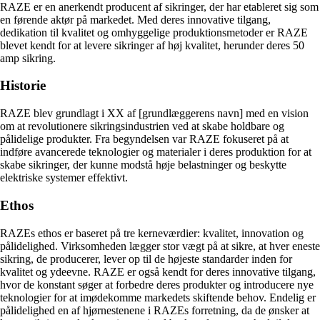
RAZE er en anerkendt producent af sikringer, der har etableret sig som
en førende aktør på markedet. Med deres innovative tilgang,
dedikation til kvalitet og omhyggelige produktionsmetoder er RAZE
blevet kendt for at levere sikringer af høj kvalitet, herunder deres 50
amp sikring.
Historie
RAZE blev grundlagt i XX af [grundlæggerens navn] med en vision
om at revolutionere sikringsindustrien ved at skabe holdbare og
pålidelige produkter. Fra begyndelsen var RAZE fokuseret på at
indføre avancerede teknologier og materialer i deres produktion for at
skabe sikringer, der kunne modstå høje belastninger og beskytte
elektriske systemer effektivt.
Ethos
RAZEs ethos er baseret på tre kerneværdier: kvalitet, innovation og
pålidelighed. Virksomheden lægger stor vægt på at sikre, at hver eneste
sikring, de producerer, lever op til de højeste standarder inden for
kvalitet og ydeevne. RAZE er også kendt for deres innovative tilgang,
hvor de konstant søger at forbedre deres produkter og introducere nye
teknologier for at imødekomme markedets skiftende behov. Endelig er
pålidelighed en af hjørnestenene i RAZEs forretning, da de ønsker at