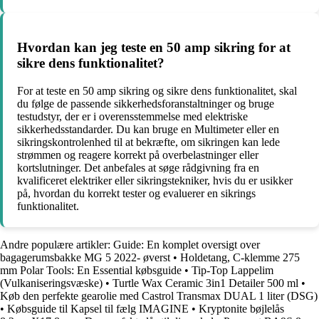
Hvordan kan jeg teste en 50 amp sikring for at
sikre dens funktionalitet?
For at teste en 50 amp sikring og sikre dens funktionalitet, skal
du følge de passende sikkerhedsforanstaltninger og bruge
testudstyr, der er i overensstemmelse med elektriske
sikkerhedsstandarder. Du kan bruge en Multimeter eller en
sikringskontrolenhed til at bekræfte, om sikringen kan lede
strømmen og reagere korrekt på overbelastninger eller
kortslutninger. Det anbefales at søge rådgivning fra en
kvalificeret elektriker eller sikringstekniker, hvis du er usikker
på, hvordan du korrekt tester og evaluerer en sikrings
funktionalitet.
Andre populære artikler:
Guide: En komplet oversigt over
bagagerumsbakke MG 5 2022- øverst
•
Holdetang, C-klemme 275
mm Polar Tools: En Essential købsguide
•
Tip-Top Lappelim
(Vulkaniseringsvæske)
•
Turtle Wax Ceramic 3in1 Detailer 500 ml
•
Køb den perfekte gearolie med Castrol Transmax DUAL 1 liter (DSG)
•
Købsguide til Kapsel til fælg IMAGINE
•
Kryptonite bøjlelås