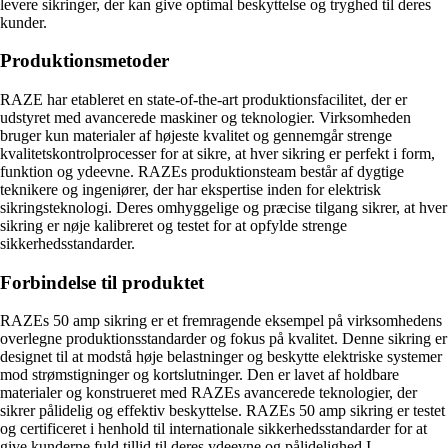
levere sikringer, der kan give optimal beskyttelse og tryghed til deres
kunder.
Produktionsmetoder
RAZE har etableret en state-of-the-art produktionsfacilitet, der er
udstyret med avancerede maskiner og teknologier. Virksomheden
bruger kun materialer af højeste kvalitet og gennemgår strenge
kvalitetskontrolprocesser for at sikre, at hver sikring er perfekt i form,
funktion og ydeevne. RAZEs produktionsteam består af dygtige
teknikere og ingeniører, der har ekspertise inden for elektrisk
sikringsteknologi. Deres omhyggelige og præcise tilgang sikrer, at hver
sikring er nøje kalibreret og testet for at opfylde strenge
sikkerhedsstandarder.
Forbindelse til produktet
RAZEs 50 amp sikring er et fremragende eksempel på virksomhedens
overlegne produktionsstandarder og fokus på kvalitet. Denne sikring er
designet til at modstå høje belastninger og beskytte elektriske systemer
mod strømstigninger og kortslutninger. Den er lavet af holdbare
materialer og konstrueret med RAZEs avancerede teknologier, der
sikrer pålidelig og effektiv beskyttelse. RAZEs 50 amp sikring er testet
og certificeret i henhold til internationale sikkerhedsstandarder for at
give kunderne fuld tillid til deres ydeevne og pålidelighed.I