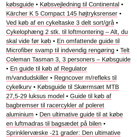
købsguide
•
Købsvejledning til Continental
•
Kärcher K 5 Compact 145 højtryksrenser
•
Ved køb af en cykeltaske 3 delt sort/grå
•
Cykelophæng 2 stk. til loftmontering – Alt, du
skal vide før køb
•
En omfattende guide til
Microfiber svamp til indvendig rengøring
•
Telt
Coleman Tasman 3, 3 personers – Købsguide
•
En guide til køb af Regulator
m/vandudskiller
•
Regncover m/refleks til
cykelkurv
•
Købsguide til Skærmsæt MTB
27,5-29 luksus model
•
Guide til køb af
bagbremser til racercykler af poleret
aluminium
•
Den ultimative guide til at købe
en luftmadras til bagsædet på bilen
•
Sprinklervæske -21 grader: Den ultimative