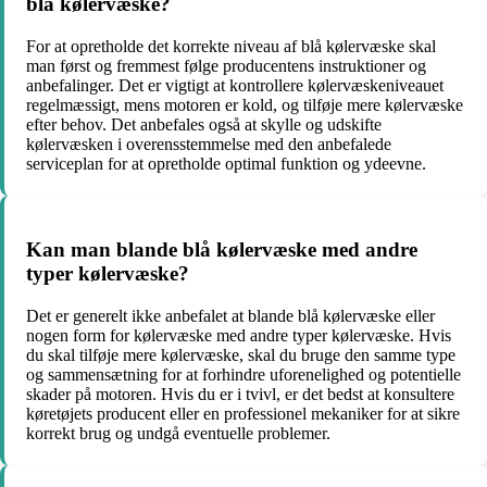
blå kølervæske?
For at opretholde det korrekte niveau af blå kølervæske skal
man først og fremmest følge producentens instruktioner og
anbefalinger. Det er vigtigt at kontrollere kølervæskeniveauet
regelmæssigt, mens motoren er kold, og tilføje mere kølervæske
efter behov. Det anbefales også at skylle og udskifte
kølervæsken i overensstemmelse med den anbefalede
serviceplan for at opretholde optimal funktion og ydeevne.
Kan man blande blå kølervæske med andre
typer kølervæske?
Det er generelt ikke anbefalet at blande blå kølervæske eller
nogen form for kølervæske med andre typer kølervæske. Hvis
du skal tilføje mere kølervæske, skal du bruge den samme type
og sammensætning for at forhindre uforenelighed og potentielle
skader på motoren. Hvis du er i tvivl, er det bedst at konsultere
køretøjets producent eller en professionel mekaniker for at sikre
korrekt brug og undgå eventuelle problemer.