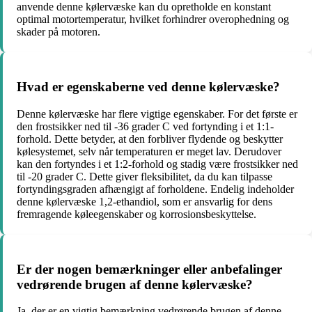
anvende denne kølervæske kan du opretholde en konstant
optimal motortemperatur, hvilket forhindrer overophedning og
skader på motoren.
Hvad er egenskaberne ved denne kølervæske?
Denne kølervæske har flere vigtige egenskaber. For det første er
den frostsikker ned til -36 grader C ved fortynding i et 1:1-
forhold. Dette betyder, at den forbliver flydende og beskytter
kølesystemet, selv når temperaturen er meget lav. Derudover
kan den fortyndes i et 1:2-forhold og stadig være frostsikker ned
til -20 grader C. Dette giver fleksibilitet, da du kan tilpasse
fortyndingsgraden afhængigt af forholdene. Endelig indeholder
denne kølervæske 1,2-ethandiol, som er ansvarlig for dens
fremragende køleegenskaber og korrosionsbeskyttelse.
Er der nogen bemærkninger eller anbefalinger
vedrørende brugen af denne kølervæske?
Ja, der er en vigtig bemærkning vedrørende brugen af denne