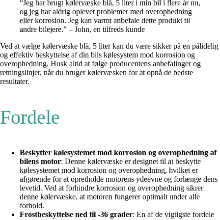
“Jeg har brugt kølervæske blå, 5 liter i min bil i flere år nu,
og jeg har aldrig oplevet problemer med overophedning
eller korrosion. Jeg kan varmt anbefale dette produkt til
andre bilejere.” – John, en tilfreds kunde
Ved at vælge kølervæske blå, 5 liter kan du være sikker på en pålidelig
og effektiv beskyttelse af din bils kølesystem mod korrosion og
overophedning. Husk altid at følge producentens anbefalinger og
retningslinjer, når du bruger kølervæsken for at opnå de bedste
resultater.
Fordele
Beskytter kølesystemet mod korrosion og overophedning af
bilens motor
: Denne kølervæske er designet til at beskytte
kølesystemet mod korrosion og overophedning, hvilket er
afgørende for at opretholde motorens ydeevne og forlænge dens
levetid. Ved at forhindre korrosion og overophedning sikrer
denne kølervæske, at motoren fungerer optimalt under alle
forhold.
Frostbeskyttelse ned til -36 grader
: En af de vigtigste fordele