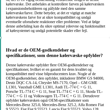
kølervæske. Det anbefales at kontrollere farven på kølervæsken
i expansionsbeholderen og påfylde med den samme
kølervæske/farve. Dette betyder, at det er vigtigt at matche
kølervæskens farve for at sikre kompatibilitet og undgå
eventuelle uforudsete reaktioner eller problemer. Ved at følge
denne anbefaling kan du sikre optimal ydeevne og funktionalitet
af kølesystemet og undgå potentielle skader eller fejl.
Hvad er de OEM-godkendelser og
specifikationer, som denne kølervæske opfylder?
Denne kølervæske opfylder flere OEM-godkendelser og
specifikationer, hvilket er en garanti for dens kvalitet og
kompatibilitet med visse bilproducenters krav. Nogle af de
OEM-godkendelser, den opfylder, inkluderer BMW GS 94000,
Deutz DQC CA-14, Chrysler MS-7170, Opel – GM GME
L1301, Vauxhall GME L1301, Audi TL-774 C = G 11,
Porsche TL-774 C = G 11, Seat TL-774 C = G 11, Skoda TL-
774 C = G 11 og Volkswagen TL-774 C = G 11. Derudover
opfylder kølervæsken også OEM-specifikationer som
Mercedes-Benz 325.0, Mercedes-Benz 325.2, Alfa Romeo Fiat
9,55523, Fiat Fiat 9,55523, Lancia Fiat 9,55523, Volvo 128