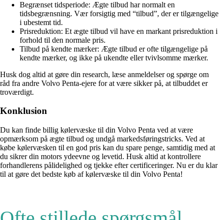
Begrænset tidsperiode: Ægte tilbud har normalt en
tidsbegrænsning. Vær forsigtig med “tilbud”, der er tilgængelige
i ubestemt tid.
Prisreduktion: Et ægte tilbud vil have en markant prisreduktion i
forhold til den normale pris.
Tilbud på kendte mærker: Ægte tilbud er ofte tilgængelige på
kendte mærker, og ikke på ukendte eller tvivlsomme mærker.
Husk dog altid at gøre din research, læse anmeldelser og spørge om
råd fra andre Volvo Penta-ejere for at være sikker på, at tilbuddet er
troværdigt.
Konklusion
Du kan finde billig kølervæske til din Volvo Penta ved at være
opmærksom på ægte tilbud og undgå markedsføringstricks. Ved at
købe kølervæsken til en god pris kan du spare penge, samtidig med at
du sikrer din motors ydeevne og levetid. Husk altid at kontrollere
forhandlerens pålidelighed og tjekke efter certificeringer. Nu er du klar
til at gøre det bedste køb af kølervæske til din Volvo Penta!
Ofte stillede spørgsmål