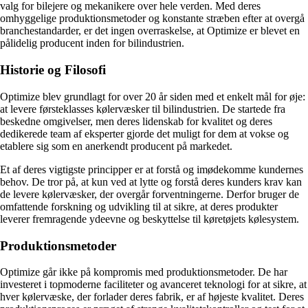
valg for bilejere og mekanikere over hele verden. Med deres
omhyggelige produktionsmetoder og konstante stræben efter at overgå
branchestandarder, er det ingen overraskelse, at Optimize er blevet en
pålidelig producent inden for bilindustrien.
Historie og Filosofi
Optimize blev grundlagt for over 20 år siden med et enkelt mål for øje:
at levere førsteklasses kølervæsker til bilindustrien. De startede fra
beskedne omgivelser, men deres lidenskab for kvalitet og deres
dedikerede team af eksperter gjorde det muligt for dem at vokse og
etablere sig som en anerkendt producent på markedet.
Et af deres vigtigste principper er at forstå og imødekomme kundernes
behov. De tror på, at kun ved at lytte og forstå deres kunders krav kan
de levere kølervæsker, der overgår forventningerne. Derfor bruger de
omfattende forskning og udvikling til at sikre, at deres produkter
leverer fremragende ydeevne og beskyttelse til køretøjets kølesystem.
Produktionsmetoder
Optimize går ikke på kompromis med produktionsmetoder. De har
investeret i topmoderne faciliteter og avanceret teknologi for at sikre, at
hver kølervæske, der forlader deres fabrik, er af højeste kvalitet. Deres