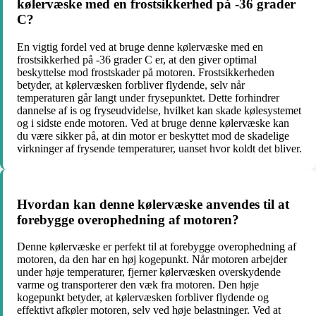
kølervæske med en frostsikkerhed på -36 grader
C?
En vigtig fordel ved at bruge denne kølervæske med en
frostsikkerhed på -36 grader C er, at den giver optimal
beskyttelse mod frostskader på motoren. Frostsikkerheden
betyder, at kølervæsken forbliver flydende, selv når
temperaturen går langt under frysepunktet. Dette forhindrer
dannelse af is og fryseudvidelse, hvilket kan skade kølesystemet
og i sidste ende motoren. Ved at bruge denne kølervæske kan
du være sikker på, at din motor er beskyttet mod de skadelige
virkninger af frysende temperaturer, uanset hvor koldt det bliver.
Hvordan kan denne kølervæske anvendes til at
forebygge overophedning af motoren?
Denne kølervæske er perfekt til at forebygge overophedning af
motoren, da den har en høj kogepunkt. Når motoren arbejder
under høje temperaturer, fjerner kølervæsken overskydende
varme og transporterer den væk fra motoren. Den høje
kogepunkt betyder, at kølervæsken forbliver flydende og
effektivt afkøler motoren, selv ved høje belastninger. Ved at