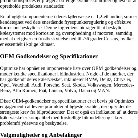
produktionsproces er præget af strenge kvalitetskontroller og test for at
opretholde produktets standarder.
En af nøglekomponenterne i deres kølervæske er 1,2-ethandiol, som er
kendetegnet ved dets enestående frysepunkteregulering og effektive
korrosionsbeskyttelse. Denne ingrediens bidrager til at beskytte
kølesystemet mod korrosion og overophedning af motoren, samtidig
med at det giver en frostbeskyttelse ned til -36 grader Celsius, hvilket
er essentielt i kølige klimaer.
OEM Godkendelser og Specifikationer
Optimize har opnået en imponerende liste over OEM-godkendelser og
møder kendte specifikationer i bilindustrien. Nogle af de mærker, der
har godkendt deres kølervæsker, inkluderer BMW, Deutz, Chrysler,
Opel, Vauxhall, Audi, Porsche, Seat, Skoda, Volkswagen, Mercedes-
Benz, Alfa Romeo, Fiat, Lancia, Volvo, Dacia og MAN.
Disse OEM-godkendelser og specifikationer er et bevis på Optimizes
engagement i at levere produkter af højeste kvalitet, der opfylder de
strengeste krav fra bilproducenter. Det er også en indikation af, at deres
kølervæske er kompatibel med forskellige bilmodeller og sikrer
problemfri ydeevne og beskyttelse.
Valgmuligheder og Anbefalinger