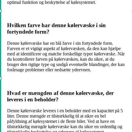
optimal funktion og beskyttelse af kølesystemet.
Hvilken farve har denne kølervæske i sin
fortyndede form?
Denne kølervæske har en blå farve i sin fortyndede form.
Farven er et vigtigt aspekt af kølervæsken, da den kan hjælpe
med at identificere og matche forskellige typer kølervæske. Når
du kontrollerer farven på kølervæsken, kan du sikre, at du
bruger den rigtige type og undgå eventuelle blandinger, der kan
forårsage problemer eller nedsætte ydeevnen.
Hvad er mængden af denne kølervæske, der
leveres i en beholder?
Denne kølervæske leveres i en beholder med en kapacitet på 5
liter. Denne mængde er tilstrækkelig til at sikre en hel
påfyldning af kølesystemet i de fleste biler. Ved at have en
tilstrækkelig mængde kølervæske kan du sikre en ordentlig og
tilstrækkelig beskyttelse og ydeevne af kølesystemet.