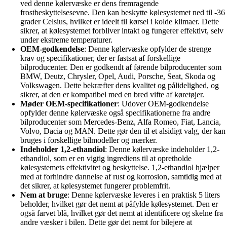
ved denne kølervæske er dens fremragende
frostbeskyttelsesevne. Den kan beskytte kølesystemet ned til -36
grader Celsius, hvilket er ideelt til kørsel i kolde klimaer. Dette
sikrer, at kølesystemet forbliver intakt og fungerer effektivt, selv
under ekstreme temperaturer.
OEM-godkendelse
: Denne kølervæske opfylder de strenge
krav og specifikationer, der er fastsat af forskellige
bilproducenter. Den er godkendt af førende bilproducenter som
BMW, Deutz, Chrysler, Opel, Audi, Porsche, Seat, Skoda og
Volkswagen. Dette bekræfter dens kvalitet og pålidelighed, og
sikrer, at den er kompatibel med en bred vifte af køretøjer.
Møder OEM-specifikationer
: Udover OEM-godkendelse
opfylder denne kølervæske også specifikationerne fra andre
bilproducenter som Mercedes-Benz, Alfa Romeo, Fiat, Lancia,
Volvo, Dacia og MAN. Dette gør den til et alsidigt valg, der kan
bruges i forskellige bilmodeller og mærker.
Indeholder 1,2-ethandiol
: Denne kølervæske indeholder 1,2-
ethandiol, som er en vigtig ingrediens til at opretholde
kølesystemets effektivitet og beskyttelse. 1,2-ethandiol hjælper
med at forhindre dannelse af rust og korrosion, samtidig med at
det sikrer, at kølesystemet fungerer problemfrit.
Nem at bruge
: Denne kølervæske leveres i en praktisk 5 liters
beholder, hvilket gør det nemt at påfylde kølesystemet. Den er
også farvet blå, hvilket gør det nemt at identificere og skelne fra
andre væsker i bilen. Dette gør det nemt for bilejere at