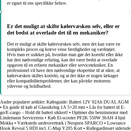
er egnet til ens specifikke behov.
Er det muligt at skifte kølervæsken selv, eller er
det bedst at overlade det til en mekaniker?
Det er muligt at skifte kølervæsken selv, men det kan være en
kompleks proces og kræve visse færdigheder og værktøjer.
Hvis man er usikker på, hvordan man gør det korrekt eller ikke
har den nødvendige erfaring, kan det være bedst at overlade
opgaven til en erfaren mekaniker eller servicetekniker. En
professionel vil have den nødvendige ekspertise til at sikre, at
kølervæsken skiftes korrekt, og at der ikke er nogen lækager
eller kompatibilitetsproblemer, der kan påvirke motorens
ydeevne og holdbarhed.
Andre populære artikler:
Købsguide: Batteri 12V 92Ah DUAL AGM
•
En guide til køb af Glassikring 1A 5×20 mm
•
Lås for batteri til E-
go/E-cargo – Hold dit batteri sikkert!
•
Optimer din benzinmotor med
Lindemann Servicerens
•
Køb El-scooter PF2K 550W 36AH 4 hjul
Mokka
•
Værksteds sædeovertræk i Neopren SPARCO
•
Lowrance
Hook Reveal 5 HDI incl. C-Map Y205 Kort
•
Rullegardinsæt siderude