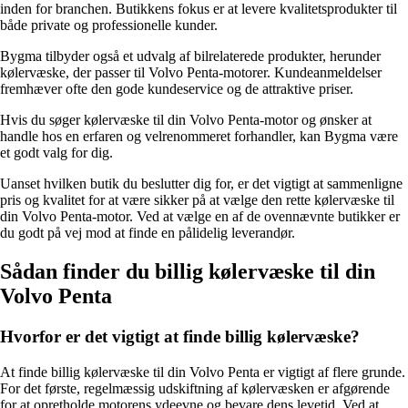
inden for branchen. Butikkens fokus er at levere kvalitetsprodukter til
både private og professionelle kunder.
Bygma tilbyder også et udvalg af bilrelaterede produkter, herunder
kølervæske, der passer til Volvo Penta-motorer. Kundeanmeldelser
fremhæver ofte den gode kundeservice og de attraktive priser.
Hvis du søger kølervæske til din Volvo Penta-motor og ønsker at
handle hos en erfaren og velrenommeret forhandler, kan Bygma være
et godt valg for dig.
Uanset hvilken butik du beslutter dig for, er det vigtigt at sammenligne
pris og kvalitet for at være sikker på at vælge den rette kølervæske til
din Volvo Penta-motor. Ved at vælge en af de ovennævnte butikker er
du godt på vej mod at finde en pålidelig leverandør.
Sådan finder du billig kølervæske til din
Volvo Penta
Hvorfor er det vigtigt at finde billig kølervæske?
At finde billig kølervæske til din Volvo Penta er vigtigt af flere grunde.
For det første, regelmæssig udskiftning af kølervæsken er afgørende
for at opretholde motorens ydeevne og bevare dens levetid. Ved at