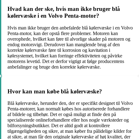
Hvad kan der ske, hvis man ikke bruger blå
kølervæske i en Volvo Penta-motor?
Hvis man ikke bruger den anbefalede blå kølervæske i en Volvo
Penta-motor, kan der opstå flere problemer. Motoren kan
overophede, hvilket kan føre til alvorlige skader på motoren og
endog motorsvigt. Derudover kan manglende brug af den
korrekte kølervæske føre til korrosion og kavitation i
kølesystemet, hvilket kan forringe effektiviteten og påvirke
motorens levetid. Det er derfor vigtigt at følge producentens
anbefalinger og bruge den korrekte kølervæske.
Hvor kan man købe blå kølervæske?
Blå kølervæske, herunder den, der er specifikt designet til Volvo
Penta-motorer, kan normalt købes hos autoriserede forhandlere
af bildele og tilbehør. Det er også muligt at finde den på
specialiserede onlineforhandlere eller hos nogle værksteder og
bilforsyningsbutikker. Det er altid godt at kontrollere
tilgængeligheden og sikre, at man køber fra pålidelige kilder for
at sikre, at man får den originale kølervæske af høj kvalitet, der