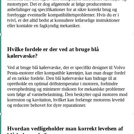
motortyper. Det er dog afgørende at følge producentens
anbefalinger og specifikationer for at sikre korrekt brug og
forebygge eventuelle kompatibilitetsproblemer. Hvis du er i
tvivl, er det altid bedst at konsultere letlæselige instruktioner
eller kontakte en fagkyndig mekaniker.
Hvilke fordele er der ved at bruge blå
kølervæske?
Ved at bruge blå kølervæske, der er specifikt designet til Volvo
Penta-motorer eller kompatible køretøjer, kan man drage fordel
af en række fordele. Den blå kølervæske kan bidrage til at
opretholde en optimal driftstemperatur i motoren, forhindre
overophedning og minimere risikoen for mekaniske problemer
som følge af varmebelastning. Den beskytter også motoren mod
korrosion og kavitation, hvilket kan forlænge motorens levetid
og reducere behovet for dyre reparationer.
Hvordan vedligeholder man korrekt levelsen af