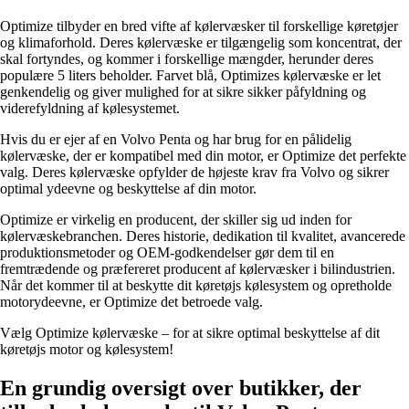
Optimize tilbyder en bred vifte af kølervæsker til forskellige køretøjer
og klimaforhold. Deres kølervæske er tilgængelig som koncentrat, der
skal fortyndes, og kommer i forskellige mængder, herunder deres
populære 5 liters beholder. Farvet blå, Optimizes kølervæske er let
genkendelig og giver mulighed for at sikre sikker påfyldning og
viderefyldning af kølesystemet.
Hvis du er ejer af en Volvo Penta og har brug for en pålidelig
kølervæske, der er kompatibel med din motor, er Optimize det perfekte
valg. Deres kølervæske opfylder de højeste krav fra Volvo og sikrer
optimal ydeevne og beskyttelse af din motor.
Optimize er virkelig en producent, der skiller sig ud inden for
kølervæskebranchen. Deres historie, dedikation til kvalitet, avancerede
produktionsmetoder og OEM-godkendelser gør dem til en
fremtrædende og præfereret producent af kølervæsker i bilindustrien.
Når det kommer til at beskytte dit køretøjs kølesystem og opretholde
motorydeevne, er Optimize det betroede valg.
Vælg Optimize kølervæske – for at sikre optimal beskyttelse af dit
køretøjs motor og kølesystem!
En grundig oversigt over butikker, der