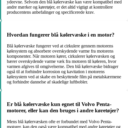
ydeevne. Selvom den blå kølervæske kan være kompatibel med
andre mærker og køretøjer, er det altid vigtigt at kontrollere
producentens anbefalinger og specificerede krav.
Hvordan fungerer blå kølervæske i en motor?
Blå kølervæske fungerer ved at cirkulere gennem motorens
kølesystem og absorbere overskydende varme fra motorens
komponenter. Når motoren kører, cirkulerer kølervæsken og
bærer overskydende varme væk fra motoren til køleren, hvor
varmen afgives til omgivelserne. Den blå kølervæske bidrager
også til at forhindre korrosion og kavitation i motorens
kølesystem ved at skabe en beskyttende film på metalskærmene
og forhindre dannelse af skadelige luftbobler.
Er blå kølervæske kun egnet til Volvo Penta-
motorer, eller kan den bruges i andre køretøjer?
Mens blå kølervæsken ofte er forbundet med Volvo Penta-
motorer, kan den også være kompatibel med andre køretøjer og