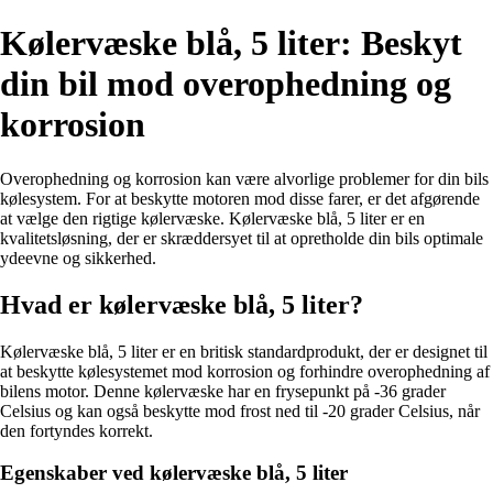
Kølervæske blå, 5 liter: Beskyt
din bil mod overophedning og
korrosion
Overophedning og korrosion kan være alvorlige problemer for din bils
kølesystem. For at beskytte motoren mod disse farer, er det afgørende
at vælge den rigtige kølervæske. Kølervæske blå, 5 liter er en
kvalitetsløsning, der er skræddersyet til at opretholde din bils optimale
ydeevne og sikkerhed.
Hvad er kølervæske blå, 5 liter?
Kølervæske blå, 5 liter er en britisk standardprodukt, der er designet til
at beskytte kølesystemet mod korrosion og forhindre overophedning af
bilens motor. Denne kølervæske har en frysepunkt på -36 grader
Celsius og kan også beskytte mod frost ned til -20 grader Celsius, når
den fortyndes korrekt.
Egenskaber ved kølervæske blå, 5 liter