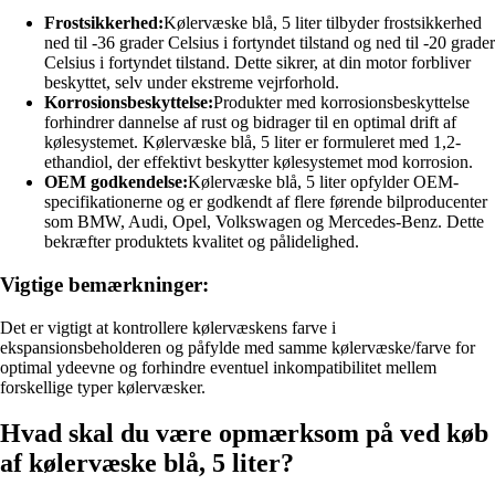
Frostsikkerhed:
Kølervæske blå, 5 liter tilbyder frostsikkerhed
ned til -36 grader Celsius i fortyndet tilstand og ned til -20 grader
Celsius i fortyndet tilstand. Dette sikrer, at din motor forbliver
beskyttet, selv under ekstreme vejrforhold.
Korrosionsbeskyttelse:
Produkter med korrosionsbeskyttelse
forhindrer dannelse af rust og bidrager til en optimal drift af
kølesystemet. Kølervæske blå, 5 liter er formuleret med 1,2-
ethandiol, der effektivt beskytter kølesystemet mod korrosion.
OEM godkendelse:
Kølervæske blå, 5 liter opfylder OEM-
specifikationerne og er godkendt af flere førende bilproducenter
som BMW, Audi, Opel, Volkswagen og Mercedes-Benz. Dette
bekræfter produktets kvalitet og pålidelighed.
Vigtige bemærkninger:
Det er vigtigt at kontrollere kølervæskens farve i
ekspansionsbeholderen og påfylde med samme kølervæske/farve for
optimal ydeevne og forhindre eventuel inkompatibilitet mellem
forskellige typer kølervæsker.
Hvad skal du være opmærksom på ved køb
af kølervæske blå, 5 liter?