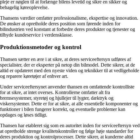
pleje er nøglen til at forlænge bilens levetid og sikre en sikker og
behagelig køreoplevelse.
Thansens værdier omfatter professionalisme, ekspertise og innovation.
De ønsker at opretholde deres position som førende inden for
bilindustrien ved konstant at forbedre deres produkter og tjenester og
tilbyde kundeservice i verdensklasse.
Produktionsmetoder og kontrol
Thansen sætter en ære i at sikre, at deres serviceeftersyn udføres af
specialister, der er eksperter på netop din bilmodel. Dette sikrer, at de
altid er opdateret med den nyeste viden og teknikker til at vedligeholde
og reparere køretøjer af enhver art.
Under serviceeftersynet anvender thansen en omfattende kontrolliste
for at sikre, at intet overses. Kontrollerne omfatter alt fra
bremsesystemer, styretøj og hjullejer til lygter, dæktryk og
viskersystemer. Dette er for at sikre, at alle essentielle komponenter og
funktioner i bilen fungerer korrekt, og eventuelle problemer kan
opdages og løses tidligt.
Thansen har etableret sig som en autoritet inden for serviceeftersyn ved
at opretholde strenge kvalitetskontroller og følge høje standarder for
deres produktion og kontrolprocesser. Dette sikrer, at kunderne altid