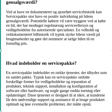
gensalgsværdi?
Ved at have en dokumenteret og ajourført servicehistorik kan
Servicepakke stor have en positiv indvirkning på bilens
gensalgsværdi. Potentielle købere vil være tryggere ved at købe
en bil, der har modtaget regelmæssig serviceeftersyn og
vedligeholdelse fra autoriserede specialister. En velholdt og
veldokumenteret bilhistorik vil typisk styrke bilens værdi på
brugtmarkedet og gøre det nemmere at sælge bilen til en
fornuftig pris.
Hvad indeholder en servicepakke?
En servicepakke indeholder en række tjenester, der tilbydes som
en samlet pakke. Typisk kan en servicepakke omfatte
forskellige former for vedligeholdelse og reparation af
produkter, teknisk support, installation og konfiguration af
software eller hardware, og nogle gange endda træning eller
opdateringer. Disse tjenester er designet til at sikre, at kunderne
får den nødvendige support og assistance til at bruge produktet
optimalt og løse eventuelle problemer, der måtte opstå.