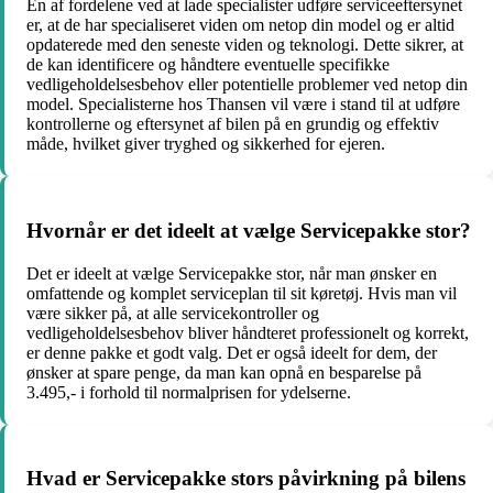
En af fordelene ved at lade specialister udføre serviceeftersynet
er, at de har specialiseret viden om netop din model og er altid
opdaterede med den seneste viden og teknologi. Dette sikrer, at
de kan identificere og håndtere eventuelle specifikke
vedligeholdelsesbehov eller potentielle problemer ved netop din
model. Specialisterne hos Thansen vil være i stand til at udføre
kontrollerne og eftersynet af bilen på en grundig og effektiv
måde, hvilket giver tryghed og sikkerhed for ejeren.
Hvornår er det ideelt at vælge Servicepakke stor?
Det er ideelt at vælge Servicepakke stor, når man ønsker en
omfattende og komplet serviceplan til sit køretøj. Hvis man vil
være sikker på, at alle servicekontroller og
vedligeholdelsesbehov bliver håndteret professionelt og korrekt,
er denne pakke et godt valg. Det er også ideelt for dem, der
ønsker at spare penge, da man kan opnå en besparelse på
3.495,- i forhold til normalprisen for ydelserne.
Hvad er Servicepakke stors påvirkning på bilens