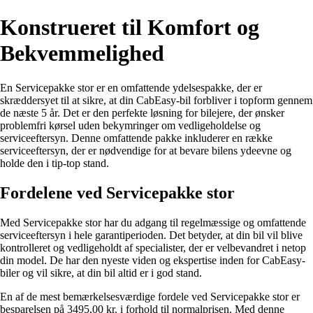
Konstrueret til Komfort og
Bekvemmelighed
En Servicepakke stor er en omfattende ydelsespakke, der er
skræddersyet til at sikre, at din CabEasy-bil forbliver i topform gennem
de næste 5 år. Det er den perfekte løsning for bilejere, der ønsker
problemfri kørsel uden bekymringer om vedligeholdelse og
serviceeftersyn. Denne omfattende pakke inkluderer en række
serviceeftersyn, der er nødvendige for at bevare bilens ydeevne og
holde den i tip-top stand.
Fordelene ved Servicepakke stor
Med Servicepakke stor har du adgang til regelmæssige og omfattende
serviceeftersyn i hele garantiperioden. Det betyder, at din bil vil blive
kontrolleret og vedligeholdt af specialister, der er velbevandret i netop
din model. De har den nyeste viden og ekspertise inden for CabEasy-
biler og vil sikre, at din bil altid er i god stand.
En af de mest bemærkelsesværdige fordele ved Servicepakke stor er
besparelsen på 3495,00 kr. i forhold til normalprisen. Med denne