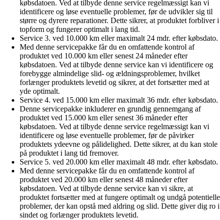
købsdatoen. Ved at tilbyde denne service regelmæssigt kan vi
identificere og løse eventuelle problemer, før de udvikler sig til
større og dyrere reparationer. Dette sikrer, at produktet forbliver i
topform og fungerer optimalt i lang tid.
Service 3. ved 10.000 km eller maximalt 24 mdr. efter købsdato.
Med denne servicepakke får du en omfattende kontrol af
produktet ved 10.000 km eller senest 24 måneder efter
købsdatoen. Ved at tilbyde denne service kan vi identificere og
forebygge almindelige slid- og ældningsproblemer, hvilket
forlænger produktets levetid og sikrer, at det fortsætter med at
yde optimalt.
Service 4. ved 15.000 km eller maximalt 36 mdr. efter købsdato.
Denne servicepakke inkluderer en grundig gennemgang af
produktet ved 15.000 km eller senest 36 måneder efter
købsdatoen. Ved at tilbyde denne service regelmæssigt kan vi
identificere og løse eventuelle problemer, før de påvirker
produktets ydeevne og pålidelighed. Dette sikrer, at du kan stole
på produktet i lang tid fremover.
Service 5. ved 20.000 km eller maximalt 48 mdr. efter købsdato.
Med denne servicepakke får du en omfattende kontrol af
produktet ved 20.000 km eller senest 48 måneder efter
købsdatoen. Ved at tilbyde denne service kan vi sikre, at
produktet fortsætter med at fungere optimalt og undgå potentielle
problemer, der kan opstå med aldring og slid. Dette giver dig ro i
sindet og forlænger produktets levetid.