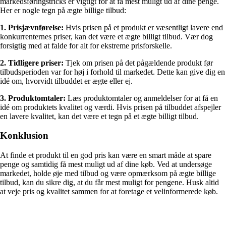
markedsføringstricks er vigtigt for at få mest muligt ud af dine penge.
Her er nogle tegn på ægte billige tilbud:
1. Prisjævnførelse:
Hvis prisen på et produkt er væsentligt lavere end
konkurrenternes priser, kan det være et ægte billigt tilbud. Vær dog
forsigtig med at falde for alt for ekstreme prisforskelle.
2. Tidligere priser:
Tjek om prisen på det pågældende produkt før
tilbudsperioden var for høj i forhold til markedet. Dette kan give dig en
idé om, hvorvidt tilbuddet er ægte eller ej.
3. Produktomtaler:
Læs produktomtaler og anmeldelser for at få en
idé om produktets kvalitet og værdi. Hvis prisen på tilbuddet afspejler
en lavere kvalitet, kan det være et tegn på et ægte billigt tilbud.
Konklusion
At finde et produkt til en god pris kan være en smart måde at spare
penge og samtidig få mest muligt ud af dine køb. Ved at undersøge
markedet, holde øje med tilbud og være opmærksom på ægte billige
tilbud, kan du sikre dig, at du får mest muligt for pengene. Husk altid
at veje pris og kvalitet sammen for at foretage et velinformerede køb.