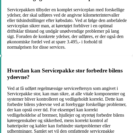
Servicepakken tilbyder en komplet serviceplan med forskellige
ydelser, der skal udføres ved de angivne kilometerintervaller
eller tidsindstillinger efter købsdato. Ved at følge den anbefalede
serviceplan sikrer man, at køretøjet forbliver i en optimal
driftsklar tilstand og undgår unødvendige problemer på lang
sigt. Foruden de konkrete ydelser, der udføres, er der også den
økonomiske fordel ved at spare 3.495,- i forhold til
normalprisen for disse services.
Hvordan kan Servicepakke stor forbedre bilens
ydeevne?
Ved at få udført regelmæssige serviceeftersyn som angivet i
Servicepakke stor, kan man sikre, at alle vitale komponenter og
systemer bliver kontrolleret og vedligeholdt korrekt. Dette kan
forbedre bilens ydeevne ved at forebygge forskellige problemer,
der kan opstå over tid. For eksempel kan korrekt
vedligeholdelse af bremser, hjullejer og styretøj forbedre bilens
køreegenskaber og sikkerhed, mens korrekt kontrol af
batteripoler og kabler kan forhindre startproblemer eller
udhentninger. Samlet set vil den omfattende servicepakke