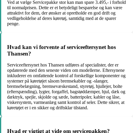
Ved at vælge Servicepakke stor kan man spare 3.495,- i forhold
til normalprisen. Dette er et betydeligt besparelse og kan være
attraktivt for dem, der ønsker at opretholde en god drift og
vedligeholdelse af deres køretøj, samtidig med at de sparer
penge.
Hvad kan vi forvente af serviceeftersynet hos
Thansen?
Serviceeftersynet hos Thansen udføres af specialister, der er
opdaterede med den seneste viden om modellerne. Eftersynene
inkluderer en omfattende kontrol af forskellige komponenter og
systemer på køretøjet såsom bremsekabler og -slanger,
bremsebelægning, bremsevæskestand, styretøj, hjullejer, bolte
(efterspænding), lygter, forgaffel, bagstøddæmper, hjul, dæk og
dæktryk, spejle, skjolde og sæde, batteripoler, kabler og låse,
viskersystem, varmeanlæg samt kontrol af seler. Dette sikrer, at
køretøjet er i en sikker og driftsklar tilstand.
Hvad er vigtigt at vide om servicepakken?