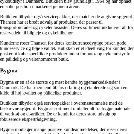
cykeludstyr i Danmark. Butikken blev grundlagt i 1964 og har opnået
en solid position i markedet gennem årene.
Butikken tilbyder også servicepakker, der matcher de angivne søgeord.
Thansen har et bredt udvalg af produkter, der passer til
transportområdet og cykelentusiaster. Deres sortiment inkluderer alt fra
reservedele til bilpleje og cykeltilbehør.
Kunderne roser Thansen for deres konkurrencedygtige priser, gode
kundeservice og høje kvalitet. Butikken er et ideelt valg for kunder, der
ønsker at købe specifikke produkter inden for auto- og cykeludstyr fra
en pålidelig og velrenommeret butik.
Bygma
Bygma er en af de største og mest kendte byggemarkedskæder i
Danmark. De har mere end 60 års erfaring og etablerede sig som en
kilde til høj kvalitet og pålidelige produkter.
Butikken tilbyder også servicepakker i overensstemmelse med de
beskrevne søgeord. Bygmas sortiment omfatter alt fra byggematerialer
til værktøj og el-artikler. De er kendt for deres store udvalg og
fokuserede ekspertrådgivning.
Bygma modtager mange positive kundeanmeldelser, der roser deres