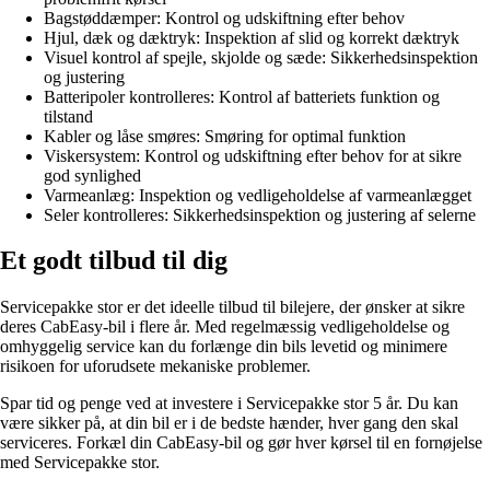
Bagstøddæmper: Kontrol og udskiftning efter behov
Hjul, dæk og dæktryk: Inspektion af slid og korrekt dæktryk
Visuel kontrol af spejle, skjolde og sæde: Sikkerhedsinspektion
og justering
Batteripoler kontrolleres: Kontrol af batteriets funktion og
tilstand
Kabler og låse smøres: Smøring for optimal funktion
Viskersystem: Kontrol og udskiftning efter behov for at sikre
god synlighed
Varmeanlæg: Inspektion og vedligeholdelse af varmeanlægget
Seler kontrolleres: Sikkerhedsinspektion og justering af selerne
Et godt tilbud til dig
Servicepakke stor er det ideelle tilbud til bilejere, der ønsker at sikre
deres CabEasy-bil i flere år. Med regelmæssig vedligeholdelse og
omhyggelig service kan du forlænge din bils levetid og minimere
risikoen for uforudsete mekaniske problemer.
Spar tid og penge ved at investere i Servicepakke stor 5 år. Du kan
være sikker på, at din bil er i de bedste hænder, hver gang den skal
serviceres. Forkæl din CabEasy-bil og gør hver kørsel til en fornøjelse
med Servicepakke stor.