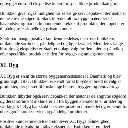
opbygget en solid ekspertise inden for specifikke produktkategorier.
Butikken giver også mulighed for at vælge servicepakker, der matcher
de beskrevne søgeord. Stark tilbyder alt fra byggematerialer til
haveudstyr og har en imponerende række af produkter, der appellerer
til både professionelle og private kunder.
Stark har mange positive kundeanmeldelser, der roser butikkens
omfattende sortiment, pålidelighed og høje kvalitet. Med deres lange
historie og ekspertise er Stark et oplagt valg for dem, der er på udkig
efter specifikke produkter inden for bygge- og anlægsbranchen.
XL Byg
XL Byg er en af de største byggemarkedskæder i Danmark og blev
grundlagt i 1977. Butikken er kendt for at tilbyde et bredt udvalg af
produkter, der passer til forskellige behov i byggeri og renovering.
Butikken tilbyder også servicepakker, der matcher de angivne søgeord,
og deres sortiment inkluderer alt fra byggematerialer til el-artikler og
værktøj. XL Byg har skabt en stærk position i markedet og er kendt for
deres gode kundeservice og pålidelige produkter.
Positive kundeanmeldelser fremhæver XL Bygs pålidelighed,
omfattende udvalg og faglige ekspertise. Butikken er en ideel