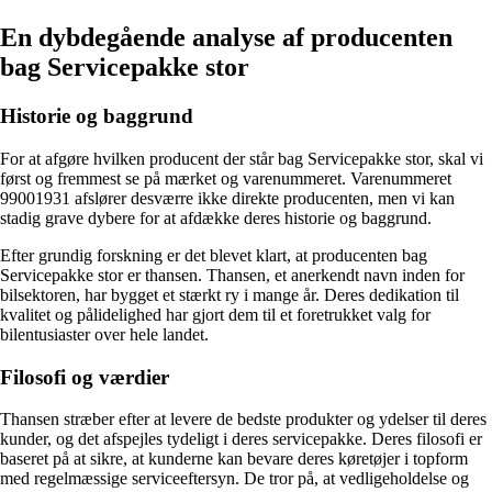
En dybdegående analyse af producenten
bag Servicepakke stor
Historie og baggrund
For at afgøre hvilken producent der står bag Servicepakke stor, skal vi
først og fremmest se på mærket og varenummeret. Varenummeret
99001931 afslører desværre ikke direkte producenten, men vi kan
stadig grave dybere for at afdække deres historie og baggrund.
Efter grundig forskning er det blevet klart, at producenten bag
Servicepakke stor er thansen. Thansen, et anerkendt navn inden for
bilsektoren, har bygget et stærkt ry i mange år. Deres dedikation til
kvalitet og pålidelighed har gjort dem til et foretrukket valg for
bilentusiaster over hele landet.
Filosofi og værdier
Thansen stræber efter at levere de bedste produkter og ydelser til deres
kunder, og det afspejles tydeligt i deres servicepakke. Deres filosofi er
baseret på at sikre, at kunderne kan bevare deres køretøjer i topform
med regelmæssige serviceeftersyn. De tror på, at vedligeholdelse og