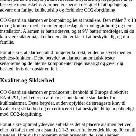
beskytte menneskeliv. Alarmen er specielt designet til at opdage og
advare om farlige kulilteudslip og forhindre CO2-forgiftning.
CO Guardian-alarmen er kompakt og let at installere. Den måler 7 x 13
cm og kommer med et monteringsbeslag, der muliggør hurtig og nem
installation. Alarmen er batteridrevet, og et 9V batteri medfølger, så du
kan være sikker på, at enheden altid er klar til at beskytte dig og din
familie.
For at sikre, at alarmen altid fungerer korrekt, er den udstyret med en
selvtest-funktion. Dette betyder, at alarmen automatisk tester
sensorerne og de interne komponenter regelmæssigt og giver dig
besked, hvis der opstår en fejl.
Kvalitet og Sikkerhed
CO Guardian-alarmen er produceret i henhold til Europa-direktivet
EN50291, hvilket er en af de mest anerkendte standarder for
kuliltealarmer. Dette betyder, at den opfylder de strengeste krav til
kvalitet og sikkerhed og er certificeret til at beskytte dit hjem pålideligt
mod CO2-forgiftning.
For at sikre optimal ydeevne anbefales det at placere alarmen tæt ved
eller på loftet med en afstand på 1-3 meter fra brændekilde og 30 cm til
væggen. Hvis du har soverum uden brændekilde, skal alarmen