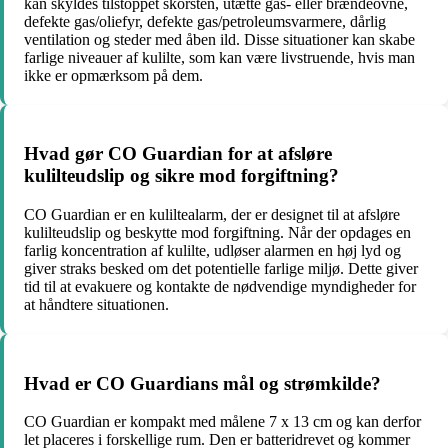
kan skyldes tilstoppet skorsten, utætte gas- eller brændeovne,
defekte gas/oliefyr, defekte gas/petroleumsvarmere, dårlig
ventilation og steder med åben ild. Disse situationer kan skabe
farlige niveauer af kulilte, som kan være livstruende, hvis man
ikke er opmærksom på dem.
Hvad gør CO Guardian for at afsløre
kulilteudslip og sikre mod forgiftning?
CO Guardian er en kuliltealarm, der er designet til at afsløre
kulilteudslip og beskytte mod forgiftning. Når der opdages en
farlig koncentration af kulilte, udløser alarmen en høj lyd og
giver straks besked om det potentielle farlige miljø. Dette giver
tid til at evakuere og kontakte de nødvendige myndigheder for
at håndtere situationen.
Hvad er CO Guardians mål og strømkilde?
CO Guardian er kompakt med målene 7 x 13 cm og kan derfor
let placeres i forskellige rum. Den er batteridrevet og kommer