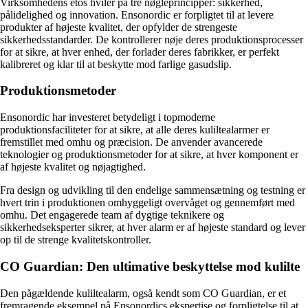
Virksomhedens etos hviler på tre nøgleprincipper: sikkerhed,
pålidelighed og innovation. Ensonordic er forpligtet til at levere
produkter af højeste kvalitet, der opfylder de strengeste
sikkerhedsstandarder. De kontrollerer nøje deres produktionsprocesser
for at sikre, at hver enhed, der forlader deres fabrikker, er perfekt
kalibreret og klar til at beskytte mod farlige gasudslip.
Produktionsmetoder
Ensonordic har investeret betydeligt i topmoderne
produktionsfaciliteter for at sikre, at alle deres kuliltealarmer er
fremstillet med omhu og præcision. De anvender avancerede
teknologier og produktionsmetoder for at sikre, at hver komponent er
af højeste kvalitet og nøjagtighed.
Fra design og udvikling til den endelige sammensætning og testning er
hvert trin i produktionen omhyggeligt overvåget og gennemført med
omhu. Det engagerede team af dygtige teknikere og
sikkerhedseksperter sikrer, at hver alarm er af højeste standard og lever
op til de strenge kvalitetskontroller.
CO Guardian: Den ultimative beskyttelse mod kulilte
Den pågældende kuliltealarm, også kendt som CO Guardian, er et
fremragende eksempel på Ensonordics ekspertise og forpligtelse til at