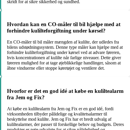
skridt for at sikre sikkerhed og sundhed.
Hvordan kan en CO-måler til bil hjælpe med at
forhindre kulilteforgiftning under kørsel?
En CO-måler til bil måler mængden af kulilte, der udledes fra
bilens udstødningssystem. Denne type måler kan hjælpe med at
forhindre kulilteforgiftning under kørsel ved at advare føreren,
hvis koncentrationen af kulilte når farlige niveauer. Dette giver
føreren mulighed for at tage øjeblikkelige handlinger, såsom at
åbne vinduerne eller stoppe køretøjet og ventilere det.
Hvorfor er det en god idé at købe en kuliltealarm
fra Jem og Fix?
At købe en kuliltealarm fra Jem og Fix er en god idé, fordi
virksomheden tilbyder pålidelige og kvalitetsalarmer til
beskyttelse mod kulilte. Jem og Fix har et bredt udvalg af
kuliltealarmer, der passer til forskellige behov og budgets. Deres
produkter er nøje udvalgte for at sikre pålidelighed og