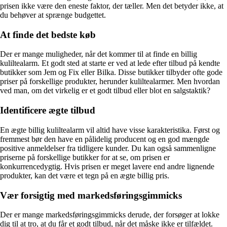
prisen ikke være den eneste faktor, der tæller. Men det betyder ikke, at
du behøver at sprænge budgettet.
At finde det bedste køb
Der er mange muligheder, når det kommer til at finde en billig
kuliltealarm. Et godt sted at starte er ved at lede efter tilbud på kendte
butikker som Jem og Fix eller Bilka. Disse butikker tilbyder ofte gode
priser på forskellige produkter, herunder kuliltealarmer. Men hvordan
ved man, om det virkelig er et godt tilbud eller blot en salgstaktik?
Identificere ægte tilbud
En ægte billig kuliltealarm vil altid have visse karakteristika. Først og
fremmest bør den have en pålidelig producent og en god mængde
positive anmeldelser fra tidligere kunder. Du kan også sammenligne
priserne på forskellige butikker for at se, om prisen er
konkurrencedygtig. Hvis prisen er meget lavere end andre lignende
produkter, kan det være et tegn på en ægte billig pris.
Vær forsigtig med markedsføringsgimmicks
Der er mange markedsføringsgimmicks derude, der forsøger at lokke
dig til at tro, at du får et godt tilbud, når det måske ikke er tilfældet.