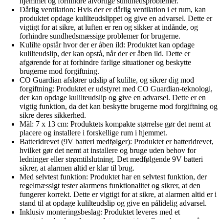
hjemmet og forhindre alvorlige sundhedsproblemer.
Dårlig ventilation: Hvis der er dårlig ventilation i et rum, kan
produktet opdage kulilteudslippet og give en advarsel. Dette er
vigtigt for at sikre, at luften er ren og sikker at indånde, og
forhindre sundhedsmæssige problemer for brugerne.
Kulilte opstår hvor der er åben ild: Produktet kan opdage
kulilteudslip, der kan opstå, når der er åben ild. Dette er
afgørende for at forhindre farlige situationer og beskytte
brugerne mod forgiftning.
CO Guardian afslører udslip af kulilte, og sikrer dig mod
forgiftning: Produktet er udstyret med CO Guardian-teknologi,
der kan opdage kulilteudslip og give en advarsel. Dette er en
vigtig funktion, da det kan beskytte brugerne mod forgiftning og
sikre deres sikkerhed.
Mål: 7 x 13 cm: Produktets kompakte størrelse gør det nemt at
placere og installere i forskellige rum i hjemmet.
Batteridrevet (9V batteri medfølger): Produktet er batteridrevet,
hvilket gør det nemt at installere og bruge uden behov for
ledninger eller strømtilslutning. Det medfølgende 9V batteri
sikrer, at alarmen altid er klar til brug.
Med selvtest funktion: Produktet har en selvtest funktion, der
regelmæssigt tester alarmens funktionalitet og sikrer, at den
fungerer korrekt. Dette er vigtigt for at sikre, at alarmen altid er i
stand til at opdage kulilteudslip og give en pålidelig advarsel.
Inklusiv monteringsbeslag: Produktet leveres med et