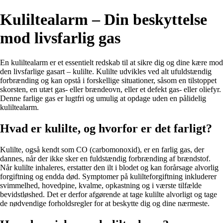
Kuliltealarm – Din beskyttelse
mod livsfarlig gas
En kuliltealarm er et essentielt redskab til at sikre dig og dine kære mod
den livsfarlige gasart – kulilte. Kulilte udvikles ved alt ufuldstændig
forbrænding og kan opstå i forskellige situationer, såsom en tilstoppet
skorsten, en utæt gas- eller brændeovn, eller et defekt gas- eller oliefyr.
Denne farlige gas er lugtfri og umulig at opdage uden en pålidelig
kuliltealarm.
Hvad er kulilte, og hvorfor er det farligt?
Kulilte, også kendt som CO (carbomonoxid), er en farlig gas, der
dannes, når der ikke sker en fuldstændig forbrænding af brændstof.
Når kulilte inhaleres, erstatter den ilt i blodet og kan forårsage alvorlig
forgiftning og endda død. Symptomer på kulilteforgiftning inkluderer
svimmelhed, hovedpine, kvalme, opkastning og i værste tilfælde
bevidstløshed. Det er derfor afgørende at tage kulilte alvorligt og tage
de nødvendige forholdsregler for at beskytte dig og dine nærmeste.