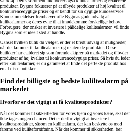
værktøj. Deres sortiment inkluderer også kuliltealarmer og relaterede
produkter. Bygma fokuserer på at tilbyde produkter af høj kvalitet til
konkurrencedygtige priser og er kendt for sin dygtige kundeservice.
Kundeanmeldelser fremhæver ofte Bygmas gode udvalg af
kuliltealarmer og deres evne til at imødekomme forskellige behov.
Forbrugere, der ønsker at investere i pålidelige kuliltealarmer, vil finde
Bygma som et ideelt sted at handle.
Uanset hvilken butik du vælger, er der et bredt udvalg af muligheder,
når det kommer til kuliltealarmer og relaterede produkter. Disse
butikker har etableret sig som førende aktører på markedet og tilbyder
produkter af høj kvalitet til konkurrencedygtige priser. Så hvis du leder
efter kuliltealarmer, er du garanteret at finde det perfekte produkt hos
en af disse butikker.
Find det billigste og bedste kuliltealarm på
markedet
Hvorfor er det vigtigt at få kvalitetsprodukter?
Når det kommer til sikkerheden for vores hjem og vores kære, skal der
ikke tages nogen chancer. Det er derfor vigtigt at investere i
kvalitetsprodukter, såsom en kuliltealarm, der kan beskytte os mod
farerne ved kulilteforgiftning. Når det kommer til sikkerheden, bør