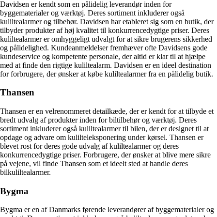
Davidsen er kendt som en pålidelig leverandør inden for
byggematerialer og værktøj. Deres sortiment inkluderer også
kuliltealarmer og tilbehør. Davidsen har etableret sig som en butik, der
tilbyder produkter af høj kvalitet til konkurrencedygtige priser. Deres
kuliltealarmer er omhyggeligt udvalgt for at sikre brugerens sikkerhed
og pålidelighed. Kundeanmeldelser fremhæver ofte Davidsens gode
kundeservice og kompetente personale, der altid er klar til at hjælpe
med at finde den rigtige kuliltealarm. Davidsen er en ideel destination
for forbrugere, der ønsker at købe kuliltealarmer fra en pålidelig butik.
Thansen
Thansen er en velrenommeret detailkæde, der er kendt for at tilbyde et
bredt udvalg af produkter inden for biltilbehør og værktøj. Deres
sortiment inkluderer også kuliltealarmer til bilen, der er designet til at
opdage og advare om kulilteleksponering under kørsel. Thansen er
blevet rost for deres gode udvalg af kuliltealarmer og deres
konkurrencedygtige priser. Forbrugere, der ønsker at blive mere sikre
på vejene, vil finde Thansen som et ideelt sted at handle deres
bilkuliltealarmer.
Bygma
Bygma er en af Danmarks førende leverandører af byggematerialer og