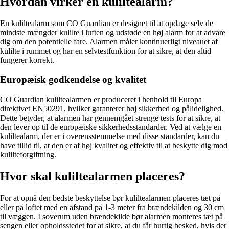
Hvordan virker en kuliltealarm?
En kuliltealarm som CO Guardian er designet til at opdage selv de
mindste mængder kulilte i luften og udstøde en høj alarm for at advare
dig om den potentielle fare. Alarmen måler kontinuerligt niveauet af
kulilte i rummet og har en selvtestfunktion for at sikre, at den altid
fungerer korrekt.
Europæisk godkendelse og kvalitet
CO Guardian kuliltealarmen er produceret i henhold til Europa
direktivet EN50291, hvilket garanterer høj sikkerhed og pålidelighed.
Dette betyder, at alarmen har gennemgået strenge tests for at sikre, at
den lever op til de europæiske sikkerhedsstandarder. Ved at vælge en
kuliltealarm, der er i overensstemmelse med disse standarder, kan du
have tillid til, at den er af høj kvalitet og effektiv til at beskytte dig mod
kulilteforgiftning.
Hvor skal kuliltealarmen placeres?
For at opnå den bedste beskyttelse bør kuliltealarmen placeres tæt på
eller på loftet med en afstand på 1-3 meter fra brændekilden og 30 cm
til væggen. I soverum uden brændekilde bør alarmen monteres tæt på
sengen eller opholdsstedet for at sikre, at du får hurtig besked, hvis der