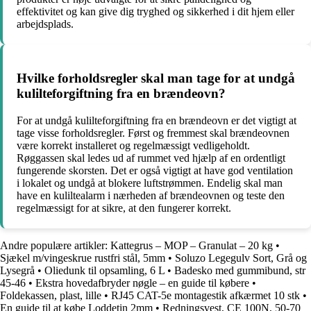
effektivitet og kan give dig tryghed og sikkerhed i dit hjem eller
arbejdsplads.
Hvilke forholdsregler skal man tage for at undgå
kulilteforgiftning fra en brændeovn?
For at undgå kulilteforgiftning fra en brændeovn er det vigtigt at
tage visse forholdsregler. Først og fremmest skal brændeovnen
være korrekt installeret og regelmæssigt vedligeholdt.
Røggassen skal ledes ud af rummet ved hjælp af en ordentligt
fungerende skorsten. Det er også vigtigt at have god ventilation
i lokalet og undgå at blokere luftstrømmen. Endelig skal man
have en kuliltealarm i nærheden af brændeovnen og teste den
regelmæssigt for at sikre, at den fungerer korrekt.
Andre populære artikler:
Kattegrus – MOP – Granulat – 20 kg
•
Sjækel m/vingeskrue rustfri stål, 5mm
•
Soluzo Legegulv Sort, Grå og
Lysegrå
•
Oliedunk til opsamling, 6 L
•
Badesko med gummibund, str
45-46
•
Ekstra hovedafbryder nøgle – en guide til købere
•
Foldekassen, plast, lille
•
RJ45 CAT-5e montagestik afkærmet 10 stk
•
En guide til at købe Loddetin 2mm
•
Redningsvest, CE 100N, 50-70