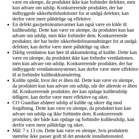
være en ulempe, da produktet ikke kan forhindre defekter, men
kun advare om udslip. Konkurrerende produkter, der har
indbyggede sikkerhedsfunktioner for at undgå defekter, kan
derfor være mere pålidelige og effektive.
En defekt gas/petroleumsvarmer kan også være en kilde til
kulilteudslip. Dette kan være en ulempe, da produktet kun kan
advare om udslip, men ikke forhindre dem. Konkurrerende
produkter, der har bedre sikkerhedsforanstaltninger for at undgå
defekter, kan derfor være mere pålidelige og sikre.
Dårlig ventilation kan føre til akkumulering af kulilte. Dette kan
være en ulempe, da produktet ikke kan forbedre ventilationen,
men kun advare om udslip. Konkurrerende produkter, der har
indbyggede ventilationssystemer, kan derfor være mere effektive
til at forhindre kulilteakkumulering.
Kulilte opstår, hvor der er åben ild. Dette kan være en ulempe,
da produktet kun kan advare om udslip, når der allerede er åben
ild. Konkurrerende produkter, der kan opdage kulilteudslip
tidligere, kan derfor være mere effektive og sikre.
CO Guardian afslører udslip af kulilte og sikrer dig mod
forgiftning. Dette kan være en ulempe, da produktet kun kan
advare om udslip og ikke forhindre dem. Konkurrerende
produkter, der både kan opdage og forhindre kulilteudslip, kan
derfor være mere pålidelige og sikre.
Mål: 7 x 13 cm. Dette kan være en ulempe, hvis produktets
størrelse ikke passer godt til det ønskede installationssted.