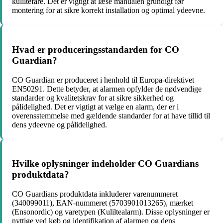
kuliltefare. Det er vigtigt at læse manualen grundigt før
montering for at sikre korrekt installation og optimal ydeevne.
Hvad er produceringsstandarden for CO
Guardian?
CO Guardian er produceret i henhold til Europa-direktivet
EN50291. Dette betyder, at alarmen opfylder de nødvendige
standarder og kvalitetskrav for at sikre sikkerhed og
pålidelighed. Det er vigtigt at vælge en alarm, der er i
overensstemmelse med gældende standarder for at have tillid til
dens ydeevne og pålidelighed.
Hvilke oplysninger indeholder CO Guardians
produktdata?
CO Guardians produktdata inkluderer varenummeret
(340099011), EAN-nummeret (5703901013265), mærket
(Ensonordic) og varetypen (Kuliltealarm). Disse oplysninger er
nyttige ved køb og identifikation af alarmen og dens