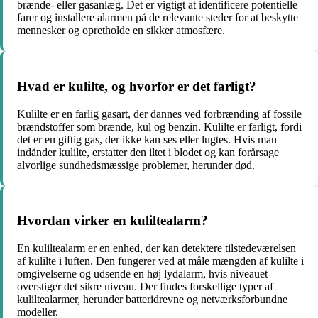
brænde- eller gasanlæg. Det er vigtigt at identificere potentielle
farer og installere alarmen på de relevante steder for at beskytte
mennesker og opretholde en sikker atmosfære.
Hvad er kulilte, og hvorfor er det farligt?
Kulilte er en farlig gasart, der dannes ved forbrænding af fossile
brændstoffer som brænde, kul og benzin. Kulilte er farligt, fordi
det er en giftig gas, der ikke kan ses eller lugtes. Hvis man
indånder kulilte, erstatter den iltet i blodet og kan forårsage
alvorlige sundhedsmæssige problemer, herunder død.
Hvordan virker en kuliltealarm?
En kuliltealarm er en enhed, der kan detektere tilstedeværelsen
af kulilte i luften. Den fungerer ved at måle mængden af kulilte i
omgivelserne og udsende en høj lydalarm, hvis niveauet
overstiger det sikre niveau. Der findes forskellige typer af
kuliltealarmer, herunder batteridrevne og netværksforbundne
modeller.