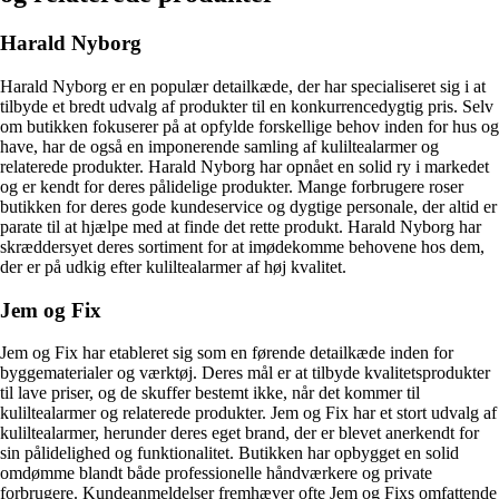
Harald Nyborg
Harald Nyborg er en populær detailkæde, der har specialiseret sig i at
tilbyde et bredt udvalg af produkter til en konkurrencedygtig pris. Selv
om butikken fokuserer på at opfylde forskellige behov inden for hus og
have, har de også en imponerende samling af kuliltealarmer og
relaterede produkter. Harald Nyborg har opnået en solid ry i markedet
og er kendt for deres pålidelige produkter. Mange forbrugere roser
butikken for deres gode kundeservice og dygtige personale, der altid er
parate til at hjælpe med at finde det rette produkt. Harald Nyborg har
skræddersyet deres sortiment for at imødekomme behovene hos dem,
der er på udkig efter kuliltealarmer af høj kvalitet.
Jem og Fix
Jem og Fix har etableret sig som en førende detailkæde inden for
byggematerialer og værktøj. Deres mål er at tilbyde kvalitetsprodukter
til lave priser, og de skuffer bestemt ikke, når det kommer til
kuliltealarmer og relaterede produkter. Jem og Fix har et stort udvalg af
kuliltealarmer, herunder deres eget brand, der er blevet anerkendt for
sin pålidelighed og funktionalitet. Butikken har opbygget en solid
omdømme blandt både professionelle håndværkere og private
forbrugere. Kundeanmeldelser fremhæver ofte Jem og Fixs omfattende