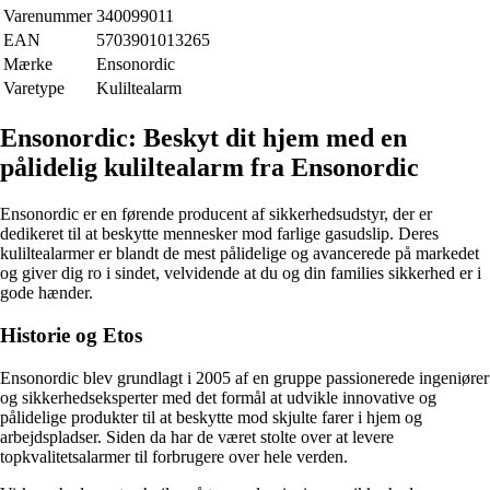
Varenummer
340099011
EAN
5703901013265
Mærke
Ensonordic
Varetype
Kuliltealarm
Ensonordic: Beskyt dit hjem med en
pålidelig kuliltealarm fra Ensonordic
Ensonordic er en førende producent af sikkerhedsudstyr, der er
dedikeret til at beskytte mennesker mod farlige gasudslip. Deres
kuliltealarmer er blandt de mest pålidelige og avancerede på markedet
og giver dig ro i sindet, velvidende at du og din families sikkerhed er i
gode hænder.
Historie og Etos
Ensonordic blev grundlagt i 2005 af en gruppe passionerede ingeniører
og sikkerhedseksperter med det formål at udvikle innovative og
pålidelige produkter til at beskytte mod skjulte farer i hjem og
arbejdspladser. Siden da har de været stolte over at levere
topkvalitetsalarmer til forbrugere over hele verden.