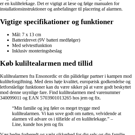
er en kuliltelekage. Det er vigtigt at læse og følge manualen for
installationsinstruktioner og anbefalinger til placering af alarmen.
Vigtige specifikationer og funktioner
Mål: 7 x 13 cm
Batteridrevet (9V batteri medfølger)
Med selvtestfunktion
Inklusiv monteringsbeslag
Køb kuliltealarmen med tillid
Kuliltealarmen fra Ensonordic er din pålidelige partner i kampen mod
kulilteforgiftning. Med dens høje kvalitet, europæisk godkendelse og
letforståelige funktioner kan du være sikker på at være godt beskyttet
mod denne usynlige fare. Find kuliltealarmen med varenummer
340099011 og EAN 5703901013265 hos jem og fix.
“Min familie og jeg føler os meget trygge med
kuliltealarmen. Vi kan sove godt om natten, velvidende at
alarmen vil advare os i tilfælde af en kuliltelekage.” –
Line, kunde hos jem og fix
Vær bedre forberedt og vælg sikkerhed for dig selv og din familie.