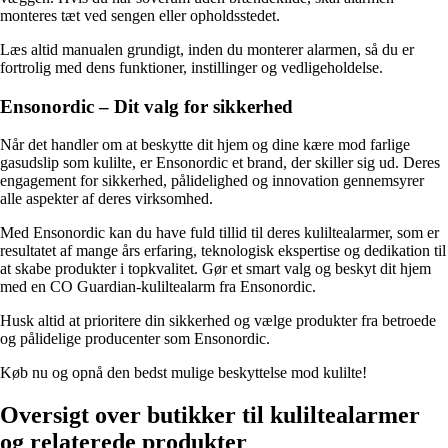
monteres tæt ved sengen eller opholdsstedet.
Læs altid manualen grundigt, inden du monterer alarmen, så du er
fortrolig med dens funktioner, instillinger og vedligeholdelse.
Ensonordic – Dit valg for sikkerhed
Når det handler om at beskytte dit hjem og dine kære mod farlige
gasudslip som kulilte, er Ensonordic et brand, der skiller sig ud. Deres
engagement for sikkerhed, pålidelighed og innovation gennemsyrer
alle aspekter af deres virksomhed.
Med Ensonordic kan du have fuld tillid til deres kuliltealarmer, som er
resultatet af mange års erfaring, teknologisk ekspertise og dedikation til
at skabe produkter i topkvalitet. Gør et smart valg og beskyt dit hjem
med en CO Guardian-kuliltealarm fra Ensonordic.
Husk altid at prioritere din sikkerhed og vælge produkter fra betroede
og pålidelige producenter som Ensonordic.
Køb nu og opnå den bedst mulige beskyttelse mod kulilte!
Oversigt over butikker til kuliltealarmer
og relaterede produkter