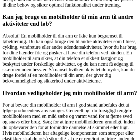
til dine behov og sikrer optimal funktionalitet under træning.
Kan jeg bruge en mobilholder til min arm til andre
aktiviteter end løb?
Absolut! En mobilholder til din arm er ikke kun begrænset til
løbetræning. Du kan også bruge den til andre aktiviteter som fitness,
cykling, vandreture eller andre udendørsaktiviteter, hvor du har brug
for dine hænder frie og ønsker at have din telefon ved hånden. En
mobilholder til arm sikrer, at din telefon er sikkert fastgjort og
beskyttet under forskellige aktiviteter, og du kan nemt få adgang til
skærmen uden besvær. Så uanset hvilken aktivitet du nyder, kan du
drage fordel af en mobilholder til din arm, der giver dig
bekvemmelighed og sikkerhed under aktiviteterne.
Hvordan vedligeholder jeg min mobilholder til arm?
For at bevare din mobilholder til arm i god stand anbefales det at
følge producentens anvisninger. Generelt bør du forsigtigt rengøre
mobilholderen med en mild sæbe og varmt vand for at fjerne sved
og snavs efter brug. Sørg for at tørre mobilholderen grundigt, inden
du opbevarer den for at forhindre dannelse af skimmel eller lugt.
Hvis mobilholderen har aftagelige komponenter, som stropper eller
elastikker, skal du også sikre dig, at de er rengjort og tørre, inden de