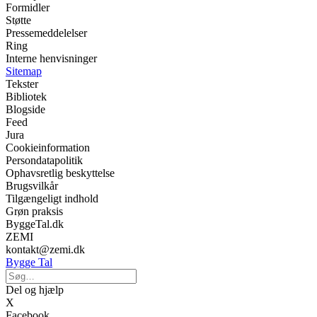
Formidler
Støtte
Pressemeddelelser
Ring
Interne henvisninger
Sitemap
Tekster
Bibliotek
Blogside
Feed
Jura
Cookieinformation
Persondatapolitik
Ophavsretlig beskyttelse
Brugsvilkår
Tilgængeligt indhold
Grøn praksis
ByggeTal.dk
ZEMI
kontakt@zemi.dk
Bygge Tal
Del og hjælp
X
Facebook