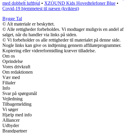
med dobbelt lufthjul
•
XZOUND Kids Hovedtelefoner Blue
•
Covid-19 hjemmetest til næsen (kviktest)
Bygge Tal
© Alt materiale er beskyttet.
© Alle rettigheder forbeholdes. Vi modtager muligvis en andel af
salget, når du handler via links på siden.
© Vi forbeholder os alle rettigheder til materialet på denne side.
Nogle links kan give os indtjening gennem affiliateprogrammer.
Kopiering eller videreformidling kræver tilladelse.
Om os
Oprindelse
Vores drivkraft
Om redaktionen
Vær med
Filialer
Info
Svar på spørgsmål
Vejledning
Tilbagemelding
Vi søger
Hjælp med info
Alliancer
Udbyder
Brandpartner