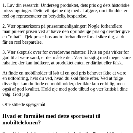
1. Lav din research: Undersøg produktet, dets pris og dets historiske
prissvingninger. Dette vil hjælpe dig med at afgøre, om tilbuddet er
reel og repræsenterer en betydelig besparelse.
2. Vær opmærksom på prissammenligninger: Nogle forhandlere
manipulerer prisen ved at hæve den oprindelige pris og derefter give
en “rabat”. Tjek priser hos andre forhandlere for at sikre dig, at du
får en reel besparelse.
3. Vær skeptisk over for overdrevne rabatter: Hvis en pris virker for
god til at være sand, er det måske det. Vær forsigtig med meget store
rabatter, der kan indikere, at produktet enten er dårligt eller falsk.
At finde en mobilholder til løb til en god pris behøver ikke at være
en udfordring, hvis du ved, hvad du skal finde efter. Ved at følge
disse tips kan du finde en mobilholder, der ikke kun er billig, men
også af god kvalitet. Hold øje med gode tilbud og vær kritisk i dine
valg. God jagt!
Ofte stillede spørgsmål
Hvad er formålet med dette sportsetui til
mobiltelefonen?