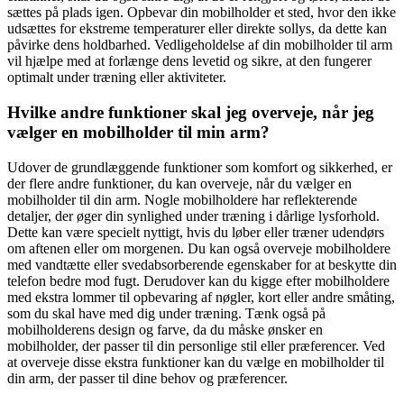
sættes på plads igen. Opbevar din mobilholder et sted, hvor den ikke
udsættes for ekstreme temperaturer eller direkte sollys, da dette kan
påvirke dens holdbarhed. Vedligeholdelse af din mobilholder til arm
vil hjælpe med at forlænge dens levetid og sikre, at den fungerer
optimalt under træning eller aktiviteter.
Hvilke andre funktioner skal jeg overveje, når jeg
vælger en mobilholder til min arm?
Udover de grundlæggende funktioner som komfort og sikkerhed, er
der flere andre funktioner, du kan overveje, når du vælger en
mobilholder til din arm. Nogle mobilholdere har reflekterende
detaljer, der øger din synlighed under træning i dårlige lysforhold.
Dette kan være specielt nyttigt, hvis du løber eller træner udendørs
om aftenen eller om morgenen. Du kan også overveje mobilholdere
med vandtætte eller svedabsorberende egenskaber for at beskytte din
telefon bedre mod fugt. Derudover kan du kigge efter mobilholdere
med ekstra lommer til opbevaring af nøgler, kort eller andre småting,
som du skal have med dig under træning. Tænk også på
mobilholderens design og farve, da du måske ønsker en
mobilholder, der passer til din personlige stil eller præferencer. Ved
at overveje disse ekstra funktioner kan du vælge en mobilholder til
din arm, der passer til dine behov og præferencer.