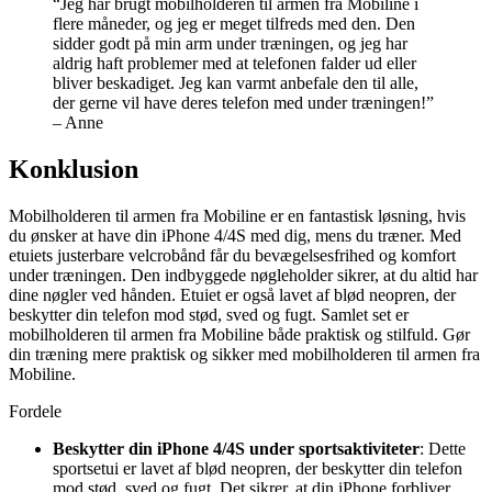
“Jeg har brugt mobilholderen til armen fra Mobiline i
flere måneder, og jeg er meget tilfreds med den. Den
sidder godt på min arm under træningen, og jeg har
aldrig haft problemer med at telefonen falder ud eller
bliver beskadiget. Jeg kan varmt anbefale den til alle,
der gerne vil have deres telefon med under træningen!”
– Anne
Konklusion
Mobilholderen til armen fra Mobiline er en fantastisk løsning, hvis
du ønsker at have din iPhone 4/4S med dig, mens du træner. Med
etuiets justerbare velcrobånd får du bevægelsesfrihed og komfort
under træningen. Den indbyggede nøgleholder sikrer, at du altid har
dine nøgler ved hånden. Etuiet er også lavet af blød neopren, der
beskytter din telefon mod stød, sved og fugt. Samlet set er
mobilholderen til armen fra Mobiline både praktisk og stilfuld. Gør
din træning mere praktisk og sikker med mobilholderen til armen fra
Mobiline.
Fordele
Beskytter din iPhone 4/4S under sportsaktiviteter
: Dette
sportsetui er lavet af blød neopren, der beskytter din telefon
mod stød, sved og fugt. Det sikrer, at din iPhone forbliver