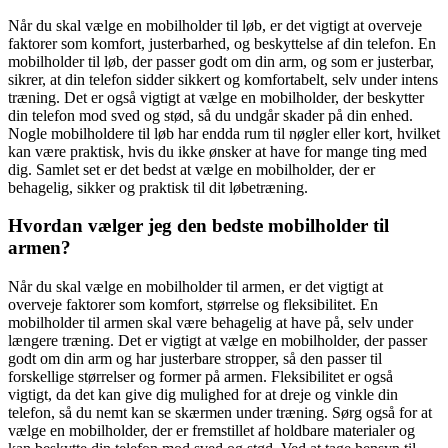
Når du skal vælge en mobilholder til løb, er det vigtigt at overveje
faktorer som komfort, justerbarhed, og beskyttelse af din telefon. En
mobilholder til løb, der passer godt om din arm, og som er justerbar,
sikrer, at din telefon sidder sikkert og komfortabelt, selv under intens
træning. Det er også vigtigt at vælge en mobilholder, der beskytter
din telefon mod sved og stød, så du undgår skader på din enhed.
Nogle mobilholdere til løb har endda rum til nøgler eller kort, hvilket
kan være praktisk, hvis du ikke ønsker at have for mange ting med
dig. Samlet set er det bedst at vælge en mobilholder, der er
behagelig, sikker og praktisk til dit løbetræning.
Hvordan vælger jeg den bedste mobilholder til
armen?
Når du skal vælge en mobilholder til armen, er det vigtigt at
overveje faktorer som komfort, størrelse og fleksibilitet. En
mobilholder til armen skal være behagelig at have på, selv under
længere træning. Det er vigtigt at vælge en mobilholder, der passer
godt om din arm og har justerbare stropper, så den passer til
forskellige størrelser og former på armen. Fleksibilitet er også
vigtigt, da det kan give dig mulighed for at dreje og vinkle din
telefon, så du nemt kan se skærmen under træning. Sørg også for at
vælge en mobilholder, der er fremstillet af holdbare materialer og