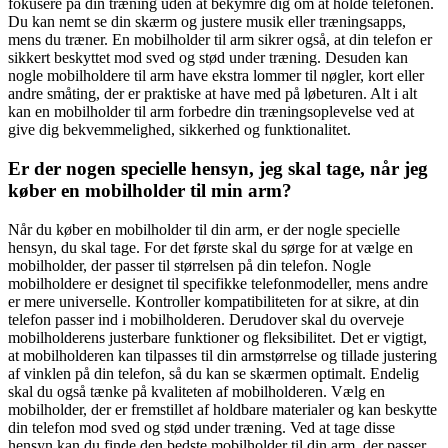
fokusere på din træning uden at bekymre dig om at holde telefonen.
Du kan nemt se din skærm og justere musik eller træningsapps,
mens du træner. En mobilholder til arm sikrer også, at din telefon er
sikkert beskyttet mod sved og stød under træning. Desuden kan
nogle mobilholdere til arm have ekstra lommer til nøgler, kort eller
andre småting, der er praktiske at have med på løbeturen. Alt i alt
kan en mobilholder til arm forbedre din træningsoplevelse ved at
give dig bekvemmelighed, sikkerhed og funktionalitet.
Er der nogen specielle hensyn, jeg skal tage, når jeg
køber en mobilholder til min arm?
Når du køber en mobilholder til din arm, er der nogle specielle
hensyn, du skal tage. For det første skal du sørge for at vælge en
mobilholder, der passer til størrelsen på din telefon. Nogle
mobilholdere er designet til specifikke telefonmodeller, mens andre
er mere universelle. Kontroller kompatibiliteten for at sikre, at din
telefon passer ind i mobilholderen. Derudover skal du overveje
mobilholderens justerbare funktioner og fleksibilitet. Det er vigtigt,
at mobilholderen kan tilpasses til din armstørrelse og tillade justering
af vinklen på din telefon, så du kan se skærmen optimalt. Endelig
skal du også tænke på kvaliteten af mobilholderen. Vælg en
mobilholder, der er fremstillet af holdbare materialer og kan beskytte
din telefon mod sved og stød under træning. Ved at tage disse
hensyn kan du finde den bedste mobilholder til din arm, der passer