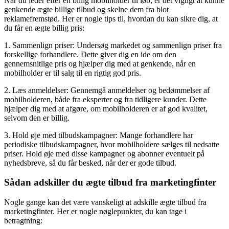
Når du leder efter en billig mobilholder til løb, er det vigtigt at kunne
genkende ægte billige tilbud og skelne dem fra blot
reklamefremstød. Her er nogle tips til, hvordan du kan sikre dig, at
du får en ægte billig pris:
1. Sammenlign priser: Undersøg markedet og sammenlign priser fra
forskellige forhandlere. Dette giver dig en ide om den
gennemsnitlige pris og hjælper dig med at genkende, når en
mobilholder er til salg til en rigtig god pris.
2. Læs anmeldelser: Gennemgå anmeldelser og bedømmelser af
mobilholderen, både fra eksperter og fra tidligere kunder. Dette
hjælper dig med at afgøre, om mobilholderen er af god kvalitet,
selvom den er billig.
3. Hold øje med tilbudskampagner: Mange forhandlere har
periodiske tilbudskampagner, hvor mobilholdere sælges til nedsatte
priser. Hold øje med disse kampagner og abonner eventuelt på
nyhedsbreve, så du får besked, når der er gode tilbud.
Sådan adskiller du ægte tilbud fra marketingfinter
Nogle gange kan det være vanskeligt at adskille ægte tilbud fra
marketingfinter. Her er nogle nøglepunkter, du kan tage i
betragtning: