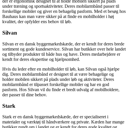
der er ergonomisk designet til at holde mobilen sikkert på plads
under træning og sportsaktiviteter. Deres mobilarmbånd passer til
forskellige mobiler og giver en behagelig pasform. Med et besøg hos
Bauhaus kan man være sikker på at finde en mobilholder i høj
kvalitet, der opfylder ens behov til løb.
Silvan
Silvan er en dansk byggemarkedskæde, der er kendt for deres brede
sortiment og gode kundeservice. Silvan har butikker over hele landet
og tilbyder produkter til både hus og have. Deres medarbejdere er
kendt for deres ekspertise og hjælpsomhed.
Hvis du leder efter en mobilholder til løb, kan Silvan også hjælpe
dig. Deres mobilarmbånd er designet til at være behagelige og
holder mobilen sikkert på plads under løb og aktiviteter. Deres
mobilarmbånd er tilpasset forskellige mobiler og har en god
pasform. Hos Silvan vil du finde et bredt udvalg af mobilholdere,
der passer til dine behov.
Stark
Stark er en dansk byggemarkedskæde, der er specialiseret i
materialer og værktøj til håndværkere og private. Kæden har mange
butikker rundt om i landet og er kendt for deres gode kvalitet og