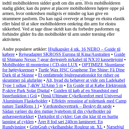
indtil mobilholderen sidder godt om din arm. Hvis mobilholderen
stadig glider, kan du prøve at placere mobilholderen højere oppe på
armen, hvor omkredsen muligvis er mindre og kan give en
strammere pasform. Du kan også overveje at bruge en ekstra elastik
eller bånd til at sikre mobilholderen omkring din arm for ekstra
sikkerhed. Ved at tage disse skridt kan du forbedre pasformen og
forhindre glider fra din mobilholder til arm under træning eller
aktiviteter.
Andre populære artikler:
Hjulkapsler 4 stk. 16 NERO – Guide til
købere
•
Rejseadapter SKROSS Europa til Kina/Australien
•
Guide
til Shimano Nexus 7-gear drejegreb m/kabel til NX10 kassettejoint
•
Mobilholder til montering i CD-slot LUX
•
OPTIMIZE Skumlanse
for højtryksrenser
•
Turtle Wax HSC Graphene Tire Shine: Få Dine
Dæk til at Skinne
•
Et omfattende hjulreparationskit for ridser og
skrammer på alufælge
•
Alt, hvad du behøver at vide om Ladekabel
Type 1 udtag 7,4kW 32Amp 5 m
•
En Guide til at Købe Elektronisk
P-skive Park Solar Digital
•
Guiden til køb af en Strandstol med
liggefunktion i Grå
•
Opnå Ultimate Cykelkomfort med Universal
Aluminium Flaskeholder
•
Effektiv rensning af toilettank med Camp
nature TankRens 1 l
•
Værkstedsovertræk – Beskyt dit sæde
•
Sådan vælger du den rigtige lygtebom til din cykelholder på
anhængertrækket
•
Dækpilot til cykler: Gør dig klar til en hurtig
lapning af cyklen
•
Årer 8 fod sæt 240cm lamineret: En
Rundvisning
•
GripGrab cykelhandske Rouleur str. XL
•
Næsehjul