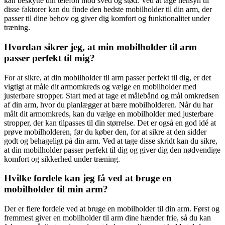
kan beskytte din telefon mod sved og stød. Ved at tage hensyn til
disse faktorer kan du finde den bedste mobilholder til din arm, der
passer til dine behov og giver dig komfort og funktionalitet under
træning.
Hvordan sikrer jeg, at min mobilholder til arm
passer perfekt til mig?
For at sikre, at din mobilholder til arm passer perfekt til dig, er det
vigtigt at måle dit armomkreds og vælge en mobilholder med
justerbare stropper. Start med at tage et målebånd og mål omkredsen
af din arm, hvor du planlægger at bære mobilholderen. Når du har
målt dit armomkreds, kan du vælge en mobilholder med justerbare
stropper, der kan tilpasses til din størrelse. Det er også en god idé at
prøve mobilholderen, før du køber den, for at sikre at den sidder
godt og behageligt på din arm. Ved at tage disse skridt kan du sikre,
at din mobilholder passer perfekt til dig og giver dig den nødvendige
komfort og sikkerhed under træning.
Hvilke fordele kan jeg få ved at bruge en
mobilholder til min arm?
Der er flere fordele ved at bruge en mobilholder til din arm. Først og
fremmest giver en mobilholder til arm dine hænder frie, så du kan