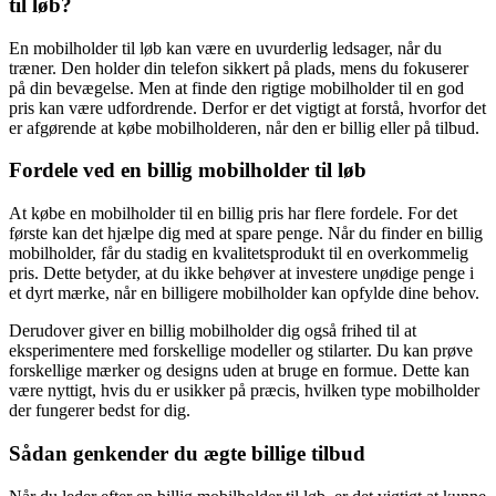
til løb?
En mobilholder til løb kan være en uvurderlig ledsager, når du
træner. Den holder din telefon sikkert på plads, mens du fokuserer
på din bevægelse. Men at finde den rigtige mobilholder til en god
pris kan være udfordrende. Derfor er det vigtigt at forstå, hvorfor det
er afgørende at købe mobilholderen, når den er billig eller på tilbud.
Fordele ved en billig mobilholder til løb
At købe en mobilholder til en billig pris har flere fordele. For det
første kan det hjælpe dig med at spare penge. Når du finder en billig
mobilholder, får du stadig en kvalitetsprodukt til en overkommelig
pris. Dette betyder, at du ikke behøver at investere unødige penge i
et dyrt mærke, når en billigere mobilholder kan opfylde dine behov.
Derudover giver en billig mobilholder dig også frihed til at
eksperimentere med forskellige modeller og stilarter. Du kan prøve
forskellige mærker og designs uden at bruge en formue. Dette kan
være nyttigt, hvis du er usikker på præcis, hvilken type mobilholder
der fungerer bedst for dig.
Sådan genkender du ægte billige tilbud