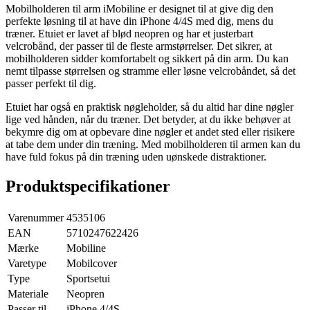
Mobilholderen til arm iMobiline er designet til at give dig den
perfekte løsning til at have din iPhone 4/4S med dig, mens du
træner. Etuiet er lavet af blød neopren og har et justerbart
velcrobånd, der passer til de fleste armstørrelser. Det sikrer, at
mobilholderen sidder komfortabelt og sikkert på din arm. Du kan
nemt tilpasse størrelsen og stramme eller løsne velcrobåndet, så det
passer perfekt til dig.
Etuiet har også en praktisk nøgleholder, så du altid har dine nøgler
lige ved hånden, når du træner. Det betyder, at du ikke behøver at
bekymre dig om at opbevare dine nøgler et andet sted eller risikere
at tabe dem under din træning. Med mobilholderen til armen kan du
have fuld fokus på din træning uden uønskede distraktioner.
Produktspecifikationer
Varenummer
4535106
EAN
5710247622426
Mærke
Mobiline
Varetype
Mobilcover
Type
Sportsetui
Materiale
Neopren
Passer til
iPhone 4/4S