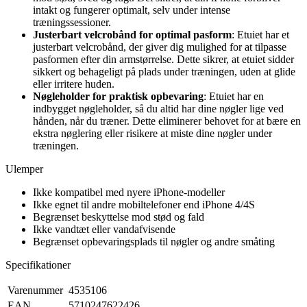
intakt og fungerer optimalt, selv under intense
træningssessioner.
Justerbart velcrobånd for optimal pasform
: Etuiet har et
justerbart velcrobånd, der giver dig mulighed for at tilpasse
pasformen efter din armstørrelse. Dette sikrer, at etuiet sidder
sikkert og behageligt på plads under træningen, uden at glide
eller irritere huden.
Nøgleholder for praktisk opbevaring
: Etuiet har en
indbygget nøgleholder, så du altid har dine nøgler lige ved
hånden, når du træner. Dette eliminerer behovet for at bære en
ekstra nøglering eller risikere at miste dine nøgler under
træningen.
Ulemper
Ikke kompatibel med nyere iPhone-modeller
Ikke egnet til andre mobiltelefoner end iPhone 4/4S
Begrænset beskyttelse mod stød og fald
Ikke vandtæt eller vandafvisende
Begrænset opbevaringsplads til nøgler og andre småting
Specifikationer
Varenummer
4535106
EAN
5710247622426