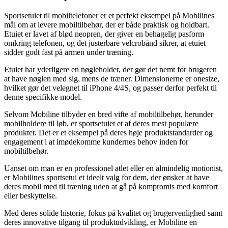
Sportsetuiet til mobiltelefoner er et perfekt eksempel på Mobilines
mål om at levere mobiltilbehør, der er både praktisk og holdbart.
Etuiet er lavet af blød neopren, der giver en behagelig pasform
omkring telefonen, og det justerbare velcrobånd sikrer, at etuiet
sidder godt fast på armen under træning.
Etuiet har yderligere en nøgleholder, der gør det nemt for brugeren
at have nøglen med sig, mens de træner. Dimensionerne er onesize,
hvilket gør det velegnet til iPhone 4/4S, og passer derfor perfekt til
denne specifikke model.
Selvom Mobiline tilbyder en bred vifte af mobiltilbehør, herunder
mobilholdere til løb, er sportsetuiet et af deres mest populære
produkter. Det er et eksempel på deres høje produktstandarder og
engagement i at imødekomme kundernes behov inden for
mobiltilbehør.
Uanset om man er en professionel atlet eller en almindelig motionist,
er Mobilines sportsetui et ideelt valg for dem, der ønsker at have
deres mobil med til træning uden at gå på kompromis med komfort
eller beskyttelse.
Med deres solide historie, fokus på kvalitet og brugervenlighed samt
deres innovative tilgang til produktudvikling, er Mobiline en