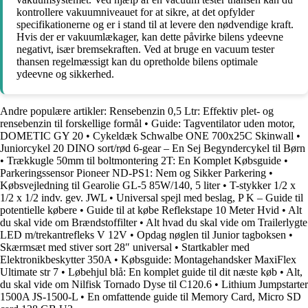
kontrollere vakuumniveauet for at sikre, at det opfylder
specifikationerne og er i stand til at levere den nødvendige kraft.
Hvis der er vakuumlækager, kan dette påvirke bilens ydeevne
negativt, især bremsekraften. Ved at bruge en vacuum tester
thansen regelmæssigt kan du opretholde bilens optimale
ydeevne og sikkerhed.
Andre populære artikler:
Rensebenzin 0,5 Ltr: Effektiv plet- og
rensebenzin til forskellige formål
•
Guide: Tagventilator uden motor,
DOMETIC GY 20
•
Cykeldæk Schwalbe ONE 700x25C Skinwall
•
Juniorcykel 20 DINO sort/rød 6-gear – En Sej Begyndercykel til Børn
•
Trækkugle 50mm til boltmontering 2T: En Komplet Købsguide
•
Parkeringssensor Pioneer ND-PS1: Nem og Sikker Parkering
•
Købsvejledning til Gearolie GL-5 85W/140, 5 liter
•
T-stykker 1/2 x
1/2 x 1/2 indv. gev. JWL
•
Universal spejl med beslag, P K – Guide til
potentielle købere
•
Guide til at købe Reflekstape 10 Meter Hvid
•
Alt
du skal vide om Brændstoffilter
•
Alt hvad du skal vide om Trailerlygte
LED m/trekantrefleks V 12V
•
Opdag nøglen til Junior tagboksen
•
Skærmsæt med stiver sort 28″ universal
•
Startkabler med
Elektronikbeskytter 350A
•
Købsguide: Montagehandsker MaxiFlex
Ultimate str 7
•
Løbehjul blå: En komplet guide til dit næste køb
•
Alt,
du skal vide om Nilfisk Tornado Dyse til C120.6
•
Lithium Jumpstarter
1500A JS-1500-L
•
En omfattende guide til Memory Card, Micro SD