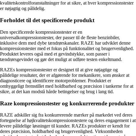
kvalitetskontrolforanstaltninger for at sikre, at hver kompressionstester
er nøjagtig og pålidelig.
Forholdet til det specificerede produkt
Den specificerede kompressionstester er en
universalkompressionstester, der passer til de fleste benzinbiler,
inklusive dem med dybe tændrørskanaler. RAZE har udviklet denne
kompressionstester med et fokus på funktionalitet og brugervenlighed.
Produktet leveres også med et gevindstykke, som passer i
tændrørsgevindet og gør det muligt at udføre testen enkeltmand.
RAZEs kompressionstester er designet til at give nøjagtige og
pålidelige resultater, der er afgørende for mekanikere, som ønsker at
diagnosticere og identificere motorproblemer. Produktet er
omhyggeligt fremstillet med holdbarhed og præcision i tankerne for at
sikre, at det kan modstå hårde betingelser og brug i lang tid.
Raze kompressionstester og konkurrerende produkter
RAZE adskiller sig fra konkurrerende mærker på markedet ved deres
fortegnelse af højkvalitetskompressionstestere og deres engagement i at
levere pålidelige løsninger til kunder. RAZEs produkter er kendt for
deres præcision, holdbarhed og brugervenlighed. Virksomheden