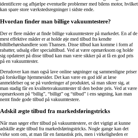
identificere og afhjælpe eventuelle problemer med bilens motor, hvilket
kan spare store værkstedsregninger i sidste ende.
Hvordan finder man billige vakuumtestere?
Der er flere måder at finde billige vakuumtestere på markedet. En af de
mest effektive måder er at holde øje med tilbud fra kendte
biltilbehørshandlere som Thansen. Disse tilbud kan komme i form af
rabatter, udsalg eller specialtilbud. Ved at være opmærksom og holde
sig opdateret på disse tilbud kan man være sikker på at få en god pris
på en vakuumtester.
Derudover kan man også lave online søgninger og sammenligne priser
på forskellige hjemmesider. Det kan være en god idé at læse
anmeldelser og se på vurderinger af produktet, så man sikrer sig, at
man stadig får en kvalitetsvakuumtester til den bedste pris. Ved at være
opmærksom på “billig”, “billigt” og “tilbud” i ens søgning, kan man
nemt finde gode tilbud på vakuumtestere.
Adskil ægte tilbud fra markedsføringstricks
Når man søger efter tilbud på vakuumtestere, er det vigtigt at kunne
adskille ægte tilbud fra markedsføringstricks. Nogle gange kan det
virke som om, at man får en fantastisk pris, men i virkeligheden er