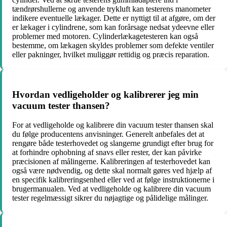
tændrørshullerne og anvende trykluft kan testerens manometer
indikere eventuelle lækager. Dette er nyttigt til at afgøre, om der
er lækager i cylindrene, som kan forårsage nedsat ydeevne eller
problemer med motoren. Cylinderlækagetesteren kan også
bestemme, om lækagen skyldes problemer som defekte ventiler
eller pakninger, hvilket muliggør rettidig og præcis reparation.
Hvordan vedligeholder og kalibrerer jeg min
vacuum tester thansen?
For at vedligeholde og kalibrere din vacuum tester thansen skal
du følge producentens anvisninger. Generelt anbefales det at
rengøre både testerhovedet og slangerne grundigt efter brug for
at forhindre ophobning af snavs eller rester, der kan påvirke
præcisionen af målingerne. Kalibreringen af testerhovedet kan
også være nødvendig, og dette skal normalt gøres ved hjælp af
en specifik kalibreringsenhed eller ved at følge instruktionerne i
brugermanualen. Ved at vedligeholde og kalibrere din vacuum
tester regelmæssigt sikrer du nøjagtige og pålidelige målinger.