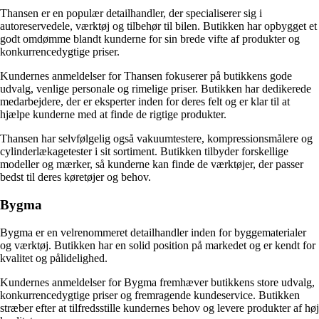
Thansen er en populær detailhandler, der specialiserer sig i
autoreservedele, værktøj og tilbehør til bilen. Butikken har opbygget et
godt omdømme blandt kunderne for sin brede vifte af produkter og
konkurrencedygtige priser.
Kundernes anmeldelser for Thansen fokuserer på butikkens gode
udvalg, venlige personale og rimelige priser. Butikken har dedikerede
medarbejdere, der er eksperter inden for deres felt og er klar til at
hjælpe kunderne med at finde de rigtige produkter.
Thansen har selvfølgelig også vakuumtestere, kompressionsmålere og
cylinderlækagetester i sit sortiment. Butikken tilbyder forskellige
modeller og mærker, så kunderne kan finde de værktøjer, der passer
bedst til deres køretøjer og behov.
Bygma
Bygma er en velrenommeret detailhandler inden for byggematerialer
og værktøj. Butikken har en solid position på markedet og er kendt for
kvalitet og pålidelighed.
Kundernes anmeldelser for Bygma fremhæver butikkens store udvalg,
konkurrencedygtige priser og fremragende kundeservice. Butikken
stræber efter at tilfredsstille kundernes behov og levere produkter af høj