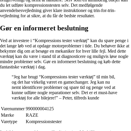
du let udføre kompressionstesten selv. Det medfølgende
anvendelsesvejledning giver klare instruktioner og trin-for-trin-
vejledning for at sikre, at du får de bedste resultater.
Gør en informeret beslutning
Ved at investere i “Kompressions tester værktøj” kan du spare penge i
det lange løb ved at opdage motorproblemer i tide. Du behøver ikke at
bekymre dig om at besøge en mekaniker for hver lille fejl. Med dette
værktøj kan du være i stand til at diagnosticere og muligvis løse nogle
mindre problemer selv. Gør en informeret beslutning og køb dette
fantastiske værktøj i dag.
“Jeg har brugt “Kompressions tester værktøj” til min bil,
og det har virkelig været en gamechanger. Jeg kan nu
nemt identificere problemer og spare tid og penge ved at
kunne udføre nogle reparationer selv. Det er et must-have
værktøj for alle bilejere!” – Peter, tilfreds kunde
Varenummer
990000004125
Mærke
RAZE
Varetype
Kompressionstester