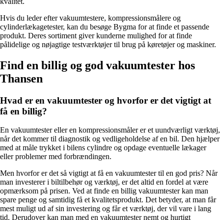
kvalitet.
Hvis du leder efter vakuumtestere, kompressionsmålere og
cylinderlækagetester, kan du besøge Bygma for at finde et passende
produkt. Deres sortiment giver kunderne mulighed for at finde
pålidelige og nøjagtige testværktøjer til brug på køretøjer og maskiner.
Find en billig og god vakuumtester hos
Thansen
Hvad er en vakuumtester og hvorfor er det vigtigt at
få en billig?
En vakuumtester eller en kompressionsmåler er et uundværligt værktøj,
når det kommer til diagnostik og vedligeholdelse af en bil. Den hjælper
med at måle trykket i bilens cylindre og opdage eventuelle lækager
eller problemer med forbrændingen.
Men hvorfor er det så vigtigt at få en vakuumtester til en god pris? Når
man investerer i biltilbehør og værktøj, er det altid en fordel at være
opmærksom på prisen. Ved at finde en billig vakuumtester kan man
spare penge og samtidig få et kvalitetsprodukt. Det betyder, at man får
mest muligt ud af sin investering og får et værktøj, der vil vare i lang
tid. Derudover kan man med en vakuumtester nemt og hurtigt