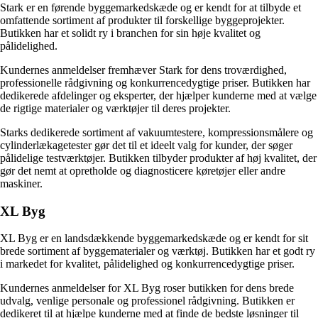
Stark er en førende byggemarkedskæde og er kendt for at tilbyde et
omfattende sortiment af produkter til forskellige byggeprojekter.
Butikken har et solidt ry i branchen for sin høje kvalitet og
pålidelighed.
Kundernes anmeldelser fremhæver Stark for dens troværdighed,
professionelle rådgivning og konkurrencedygtige priser. Butikken har
dedikerede afdelinger og eksperter, der hjælper kunderne med at vælge
de rigtige materialer og værktøjer til deres projekter.
Starks dedikerede sortiment af vakuumtestere, kompressionsmålere og
cylinderlækagetester gør det til et ideelt valg for kunder, der søger
pålidelige testværktøjer. Butikken tilbyder produkter af høj kvalitet, der
gør det nemt at opretholde og diagnosticere køretøjer eller andre
maskiner.
XL Byg
XL Byg er en landsdækkende byggemarkedskæde og er kendt for sit
brede sortiment af byggematerialer og værktøj. Butikken har et godt ry
i markedet for kvalitet, pålidelighed og konkurrencedygtige priser.
Kundernes anmeldelser for XL Byg roser butikken for dens brede
udvalg, venlige personale og professionel rådgivning. Butikken er
dedikeret til at hjælpe kunderne med at finde de bedste løsninger til