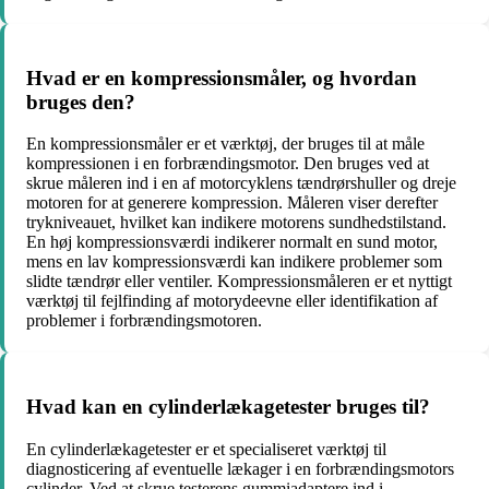
Hvad er en kompressionsmåler, og hvordan
bruges den?
En kompressionsmåler er et værktøj, der bruges til at måle
kompressionen i en forbrændingsmotor. Den bruges ved at
skrue måleren ind i en af motorcyklens tændrørshuller og dreje
motoren for at generere kompression. Måleren viser derefter
trykniveauet, hvilket kan indikere motorens sundhedstilstand.
En høj kompressionsværdi indikerer normalt en sund motor,
mens en lav kompressionsværdi kan indikere problemer som
slidte tændrør eller ventiler. Kompressionsmåleren er et nyttigt
værktøj til fejlfinding af motorydeevne eller identifikation af
problemer i forbrændingsmotoren.
Hvad kan en cylinderlækagetester bruges til?
En cylinderlækagetester er et specialiseret værktøj til
diagnosticering af eventuelle lækager i en forbrændingsmotors
cylinder. Ved at skrue testerens gummiadaptere ind i