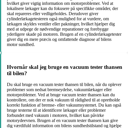
hvilket giver vigtig information om motorproblemer. Ved at
lokalisere lækager kan du fokusere på specifikke områder, der
skal repareres eller vedligeholdes. Derudover giver
cylinderlækagetesteren også mulighed for at vurdere, om
lækagen skyldes ventiler eller pakninger, hvilket hjælper dig
med at udpege de nødvendige reparationer og forebygge
yderligere skade på motoren. Brugen af en cylinderlækagetester
giver dig en mere præcis og omfattende diagnose af bilens
motor sundhed.
Hvornår skal jeg bruge en vacuum tester thansen
til bilen?
Du skal bruge en vacuum tester thansen til bilen, når du oplever
problemer som nedsat bremseydelse, vakuumlækager eller
motorproblemer. Ved at bruge vacuum tester thansen kan du
kontrollere, om der er nok vakuum til rådighed til at opretholde
korrekt funktion af bremse- eller vakuumsystemet. Du kan også
bruge testerne til at identificere lækager eller problemer
forbundet med vakuum i motoren, hvilket kan påvirke
motorydeevnen. Brugen af en vacuum tester thansen kan give
dig værdifuld information om bilens sundhedstilstand og hjælpe