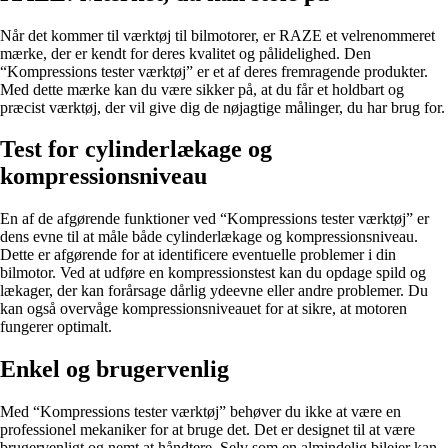
Når det kommer til værktøj til bilmotorer, er RAZE et velrenommeret
mærke, der er kendt for deres kvalitet og pålidelighed. Den
“Kompressions tester værktøj” er et af deres fremragende produkter.
Med dette mærke kan du være sikker på, at du får et holdbart og
præcist værktøj, der vil give dig de nøjagtige målinger, du har brug for.
Test for cylinderlækage og
kompressionsniveau
En af de afgørende funktioner ved “Kompressions tester værktøj” er
dens evne til at måle både cylinderlækage og kompressionsniveau.
Dette er afgørende for at identificere eventuelle problemer i din
bilmotor. Ved at udføre en kompressionstest kan du opdage spild og
lækager, der kan forårsage dårlig ydeevne eller andre problemer. Du
kan også overvåge kompressionsniveauet for at sikre, at motoren
fungerer optimalt.
Enkel og brugervenlig
Med “Kompressions tester værktøj” behøver du ikke at være en
professionel mekaniker for at bruge det. Det er designet til at være
brugervenligt og nemt at håndtere. Selv som en almindelig bilejer kan