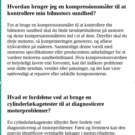
Hvordan bruger jeg en kompressionsmåler til at
kontrollere min bilmotors sundhed?
For at bruge en kompressionsmåler til at kontrollere din
bilmotors sundhed skal du finde tændrørshullerne på motoren
og skrue kompressionsmåleren ind i et af dem. Derefter skal du
dreje motoren, så komprimeringen genereres, og aflæse
trykværdien på måleren. Sammenlign denne værdi med
motorens specifikationer eller producentens anbefalinger for at
vurdere motorens sundhedstilstand. Hvis kompressionsværdien
er betydeligt lavere end forventet, kan det indikere problemer
som slidte tændrør, ventiler eller pakninger, og det kan være
nødvendigt at reparere eller udskifte komponenterne.
Hvad er fordelene ved at bruge en
cylinderlækagetester til at diagnosticere
motorproblemer?
En cylinderlækagetester tilbyder flere fordele ved
diagnosticering af motorproblemer. Først og fremmest kan den
præcist identificere eventuelle lækager i motorcylinderne,