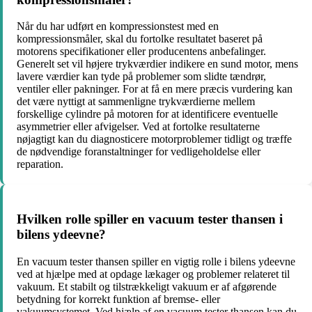
Når du har udført en kompressionstest med en
kompressionsmåler, skal du fortolke resultatet baseret på
motorens specifikationer eller producentens anbefalinger.
Generelt set vil højere trykværdier indikere en sund motor, mens
lavere værdier kan tyde på problemer som slidte tændrør,
ventiler eller pakninger. For at få en mere præcis vurdering kan
det være nyttigt at sammenligne trykværdierne mellem
forskellige cylindre på motoren for at identificere eventuelle
asymmetrier eller afvigelser. Ved at fortolke resultaterne
nøjagtigt kan du diagnosticere motorproblemer tidligt og træffe
de nødvendige foranstaltninger for vedligeholdelse eller
reparation.
Hvilken rolle spiller en vacuum tester thansen i
bilens ydeevne?
En vacuum tester thansen spiller en vigtig rolle i bilens ydeevne
ved at hjælpe med at opdage lækager og problemer relateret til
vakuum. Et stabilt og tilstrækkeligt vakuum er af afgørende
betydning for korrekt funktion af bremse- eller
vakuumsystemet. Ved hjælp af en vacuum tester thansen kan du