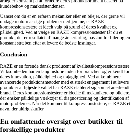
arbejder konstant på at forbedre deres produktsortiment baseret på
kundebehov og markedstendenser.
Uanset om du er en erfaren mekaniker eller en bilejer, der gerne vil
opdage motormæssige problemer derhjemme, er RAZE
kompressionstestere et ideelt valg på grund af deres kvalitet og
pålidelighed. Ved at vælge en RAZE kompressionstester får du et
produkt, der er resultatet af mange års erfaring, passion for biler og en
konstant stræben efter at levere de bedste løsninger.
Conclusion
RAZE er en førende dansk producent af kvalitetskompressionstestere.
Virksomheden har en lang historie inden for branchen og er kendt for
deres innovation, pålidelighed og nøjagtighed. Ved at kombinere
avancerede produktionsmetoder med et stærkt engagement i at levere
produkter af højeste kvalitet har RAZE etableret sig som et anerkendt
brand. Deres kompressionstestere er ideelle til mekanikere og bilejere,
der ønsker pålidelige værktøjer til diagnosticering og identifikation af
motorproblemer. Når det kommer til kompressionstestere, er RAZE et
navn, der aldrig skuffer.
En omfattende oversigt over butikker til
forskellige produkter