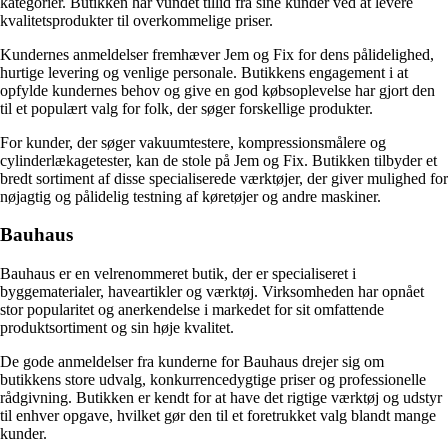
kategorier. Butikken har vundet tillid fra sine kunder ved at levere
kvalitetsprodukter til overkommelige priser.
Kundernes anmeldelser fremhæver Jem og Fix for dens pålidelighed,
hurtige levering og venlige personale. Butikkens engagement i at
opfylde kundernes behov og give en god købsoplevelse har gjort den
til et populært valg for folk, der søger forskellige produkter.
For kunder, der søger vakuumtestere, kompressionsmålere og
cylinderlækagetester, kan de stole på Jem og Fix. Butikken tilbyder et
bredt sortiment af disse specialiserede værktøjer, der giver mulighed for
nøjagtig og pålidelig testning af køretøjer og andre maskiner.
Bauhaus
Bauhaus er en velrenommeret butik, der er specialiseret i
byggematerialer, haveartikler og værktøj. Virksomheden har opnået
stor popularitet og anerkendelse i markedet for sit omfattende
produktsortiment og sin høje kvalitet.
De gode anmeldelser fra kunderne for Bauhaus drejer sig om
butikkens store udvalg, konkurrencedygtige priser og professionelle
rådgivning. Butikken er kendt for at have det rigtige værktøj og udstyr
til enhver opgave, hvilket gør den til et foretrukket valg blandt mange
kunder.