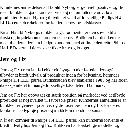
Kundernes anmeldelser af Harald Nyborg er generelt positive, og de
roser butikkens gode kundeservice og det omfattende udvalg af
produkter. Harald Nyborg tilbyder et væld af forskellige Philips H4
LED-pærer, der dækker forskellige behov og prisklasser.
En af Harald Nyborgs unikke salgsargumenter er deres evne til at
forstå og imødekomme kundernes behov. Butikken har dedikerede
medarbejdere, der kan hjælpe kunderne med at finde den rette Philips
H4 LED-pære til deres specifikke krav og budget.
Jem og Fix
Jem og Fix er en landsdækkende byggemarkedskæde, der også
tilbyder et bredt udvalg af produkter inden for belysning, herunder
Philips H4 LED-pærer. Butikskæden blev etableret i 1988 og har siden
da ekspanderet til mange forskellige lokaliteter i Danmark.
Jem og Fix har opbygget en stærk position på markedet ved at tilbyde
produkter af høj kvalitet til favorable priser. Kundernes anmeldelser af
butikken er generelt positive, og de roser især Jem og Fix for deres
konkurrencedygtige priser og imødekommende personale.
Når det kommer til Philips H4 LED-pærer, kan kunderne forvente et
bredt udvalg hos Jem og Fix. Butikken har forskellige modeller og