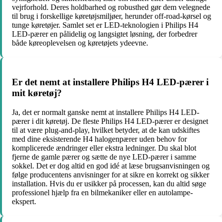
vejrforhold. Deres holdbarhed og robusthed gør dem velegnede
til brug i forskellige køretøjsmiljøer, herunder off-road-kørsel og
tunge køretøjer. Samlet set er LED-teknologien i Philips H4
LED-pærer en pålidelig og langsigtet løsning, der forbedrer
både køreoplevelsen og køretøjets ydeevne.
Er det nemt at installere Philips H4 LED-pærer i
mit køretøj?
Ja, det er normalt ganske nemt at installere Philips H4 LED-
pærer i dit køretøj. De fleste Philips H4 LED-pærer er designet
til at være plug-and-play, hvilket betyder, at de kan udskiftes
med dine eksisterende H4 halogenpærer uden behov for
komplicerede ændringer eller ekstra ledninger. Du skal blot
fjerne de gamle pærer og sætte de nye LED-pærer i samme
sokkel. Det er dog altid en god idé at læse brugsanvisningen og
følge producentens anvisninger for at sikre en korrekt og sikker
installation. Hvis du er usikker på processen, kan du altid søge
professionel hjælp fra en bilmekaniker eller en autolampe-
ekspert.