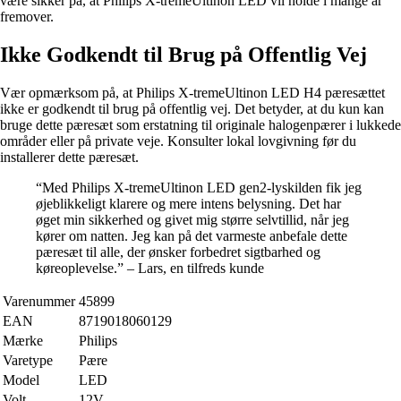
være sikker på, at Philips X-tremeUltinon LED vil holde i mange år
fremover.
Ikke Godkendt til Brug på Offentlig Vej
Vær opmærksom på, at Philips X-tremeUltinon LED H4 pæresættet
ikke er godkendt til brug på offentlig vej. Det betyder, at du kun kan
bruge dette pæresæt som erstatning til originale halogenpærer i lukkede
områder eller på private veje. Konsulter lokal lovgivning før du
installerer dette pæresæt.
“Med Philips X-tremeUltinon LED gen2-lyskilden fik jeg
øjeblikkeligt klarere og mere intens belysning. Det har
øget min sikkerhed og givet mig større selvtillid, når jeg
kører om natten. Jeg kan på det varmeste anbefale dette
pæresæt til alle, der ønsker forbedret sigtbarhed og
køreoplevelse.” – Lars, en tilfreds kunde
Varenummer
45899
EAN
8719018060129
Mærke
Philips
Varetype
Pære
Model
LED
Volt
12V