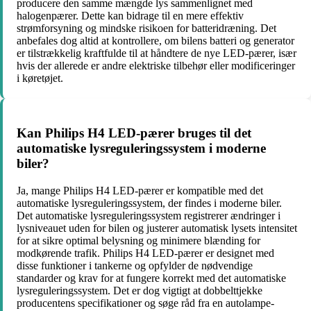
producere den samme mængde lys sammenlignet med
halogenpærer. Dette kan bidrage til en mere effektiv
strømforsyning og mindske risikoen for batteridræning. Det
anbefales dog altid at kontrollere, om bilens batteri og generator
er tilstrækkelig kraftfulde til at håndtere de nye LED-pærer, især
hvis der allerede er andre elektriske tilbehør eller modificeringer
i køretøjet.
Kan Philips H4 LED-pærer bruges til det
automatiske lysreguleringssystem i moderne
biler?
Ja, mange Philips H4 LED-pærer er kompatible med det
automatiske lysreguleringssystem, der findes i moderne biler.
Det automatiske lysreguleringssystem registrerer ændringer i
lysniveauet uden for bilen og justerer automatisk lysets intensitet
for at sikre optimal belysning og minimere blænding for
modkørende trafik. Philips H4 LED-pærer er designet med
disse funktioner i tankerne og opfylder de nødvendige
standarder og krav for at fungere korrekt med det automatiske
lysreguleringssystem. Det er dog vigtigt at dobbelttjekke
producentens specifikationer og søge råd fra en autolampe-