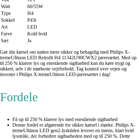
Watt
60/55W
Type
H4
Sokkel
P43t
Art
LED
Farve
Kold hvid
Sæt
Ja
Gør din kørsel om natten mere sikker og behagelig med Philips X-
tremeUltinon LED Retrofit H4 11342U90CWX2 pæresættet. Med op
til 250 % klarere lys og enestående sigtbarhed kan du køre trygt og
sikkert, selv i de mørkeste vejrforhold. Tag kontrol over vejen og
invester i Philips X-tremeUltinon LED-pæresættet i dag!
Fordele
Få op til 250 % klarere lys med enestående sigtbarhed
Denne fordel er afgørende for sikker kørsel i mørke. Philips X-
tremeUltinon LED gen2-lyskilden leverer en intens, klart hvid
lysstråle, der forbedrer sigtbarheden med op til 250 %. Dette