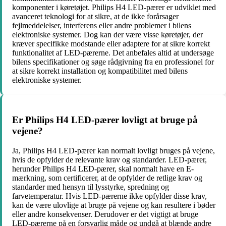
komponenter i køretøjet. Philips H4 LED-pærer er udviklet med
avanceret teknologi for at sikre, at de ikke forårsager
fejlmeddelelser, interferens eller andre problemer i bilens
elektroniske systemer. Dog kan der være visse køretøjer, der
kræver specifikke modstande eller adaptere for at sikre korrekt
funktionalitet af LED-pærerne. Det anbefales altid at undersøge
bilens specifikationer og søge rådgivning fra en professionel for
at sikre korrekt installation og kompatibilitet med bilens
elektroniske systemer.
Er Philips H4 LED-pærer lovligt at bruge på
vejene?
Ja, Philips H4 LED-pærer kan normalt lovligt bruges på vejene,
hvis de opfylder de relevante krav og standarder. LED-pærer,
herunder Philips H4 LED-pærer, skal normalt have en E-
mærkning, som certificerer, at de opfylder de retlige krav og
standarder med hensyn til lysstyrke, spredning og
farvetemperatur. Hvis LED-pærerne ikke opfylder disse krav,
kan de være ulovlige at bruge på vejene og kan resultere i bøder
eller andre konsekvenser. Derudover er det vigtigt at bruge
LED-pærerne på en forsvarlig måde og undgå at blænde andre