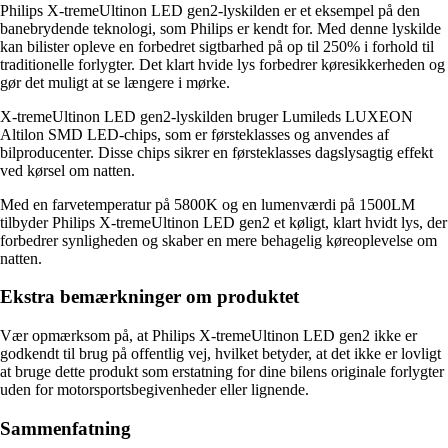
Philips X-tremeUltinon LED gen2-lyskilden er et eksempel på den
banebrydende teknologi, som Philips er kendt for. Med denne lyskilde
kan bilister opleve en forbedret sigtbarhed på op til 250% i forhold til
traditionelle forlygter. Det klart hvide lys forbedrer køresikkerheden og
gør det muligt at se længere i mørke.
X-tremeUltinon LED gen2-lyskilden bruger Lumileds LUXEON
Altilon SMD LED-chips, som er førsteklasses og anvendes af
bilproducenter. Disse chips sikrer en førsteklasses dagslysagtig effekt
ved kørsel om natten.
Med en farvetemperatur på 5800K og en lumenværdi på 1500LM
tilbyder Philips X-tremeUltinon LED gen2 et køligt, klart hvidt lys, der
forbedrer synligheden og skaber en mere behagelig køreoplevelse om
natten.
Ekstra bemærkninger om produktet
Vær opmærksom på, at Philips X-tremeUltinon LED gen2 ikke er
godkendt til brug på offentlig vej, hvilket betyder, at det ikke er lovligt
at bruge dette produkt som erstatning for dine bilens originale forlygter
uden for motorsportsbegivenheder eller lignende.
Sammenfatning