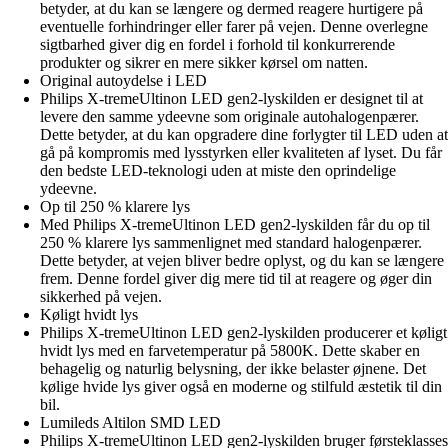
betyder, at du kan se længere og dermed reagere hurtigere på
eventuelle forhindringer eller farer på vejen. Denne overlegne
sigtbarhed giver dig en fordel i forhold til konkurrerende
produkter og sikrer en mere sikker kørsel om natten.
Original autoydelse i LED
Philips X-tremeUltinon LED gen2-lyskilden er designet til at
levere den samme ydeevne som originale autohalogenpærer.
Dette betyder, at du kan opgradere dine forlygter til LED uden at
gå på kompromis med lysstyrken eller kvaliteten af lyset. Du får
den bedste LED-teknologi uden at miste den oprindelige
ydeevne.
Op til 250 % klarere lys
Med Philips X-tremeUltinon LED gen2-lyskilden får du op til
250 % klarere lys sammenlignet med standard halogenpærer.
Dette betyder, at vejen bliver bedre oplyst, og du kan se længere
frem. Denne fordel giver dig mere tid til at reagere og øger din
sikkerhed på vejen.
Køligt hvidt lys
Philips X-tremeUltinon LED gen2-lyskilden producerer et køligt
hvidt lys med en farvetemperatur på 5800K. Dette skaber en
behagelig og naturlig belysning, der ikke belaster øjnene. Det
kølige hvide lys giver også en moderne og stilfuld æstetik til din
bil.
Lumileds Altilon SMD LED
Philips X-tremeUltinon LED gen2-lyskilden bruger førsteklasses