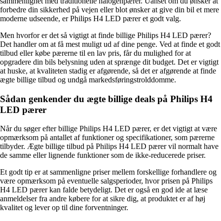
sammenlignet med traditionelle halogenpærer. Uanset om du ønsker at
forbedre din sikkerhed på vejen eller blot ønsker at give din bil et mere
moderne udseende, er Philips H4 LED pærer et godt valg.
Men hvorfor er det så vigtigt at finde billige Philips H4 LED pærer?
Det handler om at få mest muligt ud af dine penge. Ved at finde et godt
tilbud eller købe pærerne til en lav pris, får du mulighed for at
opgradere din bils belysning uden at sprænge dit budget. Det er vigtigt
at huske, at kvaliteten stadig er afgørende, så det er afgørende at finde
ægte billige tilbud og undgå markedsføringstrolddomme.
Sådan genkender du ægte billige deals på Philips H4
LED pærer
Når du søger efter billige Philips H4 LED pærer, er det vigtigt at være
opmærksom på antallet af funktioner og specifikationer, som pærerne
tilbyder. Ægte billige tilbud på Philips H4 LED pærer vil normalt have
de samme eller lignende funktioner som de ikke-reducerede priser.
Et godt tip er at sammenligne priser mellem forskellige forhandlere og
være opmærksom på eventuelle salgsperioder, hvor prisen på Philips
H4 LED pærer kan falde betydeligt. Det er også en god ide at læse
anmeldelser fra andre købere for at sikre dig, at produktet er af høj
kvalitet og lever op til dine forventninger.