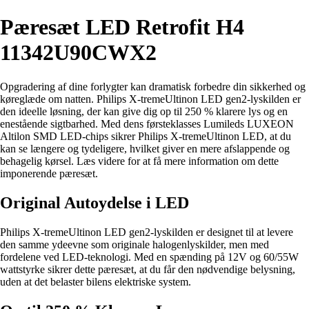
Pæresæt LED Retrofit H4
11342U90CWX2
Opgradering af dine forlygter kan dramatisk forbedre din sikkerhed og
køreglæde om natten. Philips X-tremeUltinon LED gen2-lyskilden er
den ideelle løsning, der kan give dig op til 250 % klarere lys og en
enestående sigtbarhed. Med dens førsteklasses Lumileds LUXEON
Altilon SMD LED-chips sikrer Philips X-tremeUltinon LED, at du
kan se længere og tydeligere, hvilket giver en mere afslappende og
behagelig kørsel. Læs videre for at få mere information om dette
imponerende pæresæt.
Original Autoydelse i LED
Philips X-tremeUltinon LED gen2-lyskilden er designet til at levere
den samme ydeevne som originale halogenlyskilder, men med
fordelene ved LED-teknologi. Med en spænding på 12V og 60/55W
wattstyrke sikrer dette pæresæt, at du får den nødvendige belysning,
uden at det belaster bilens elektriske system.