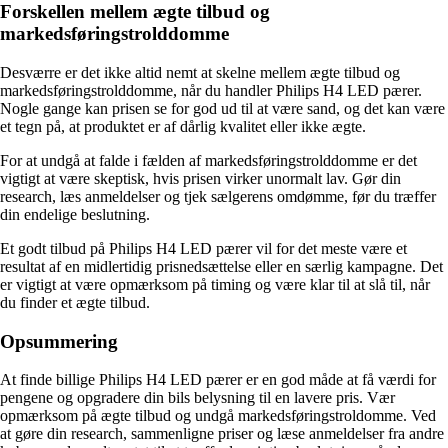
Forskellen mellem ægte tilbud og
markedsføringstrolddomme
Desværre er det ikke altid nemt at skelne mellem ægte tilbud og
markedsføringstrolddomme, når du handler Philips H4 LED pærer.
Nogle gange kan prisen se for god ud til at være sand, og det kan være
et tegn på, at produktet er af dårlig kvalitet eller ikke ægte.
For at undgå at falde i fælden af markedsføringstrolddomme er det
vigtigt at være skeptisk, hvis prisen virker unormalt lav. Gør din
research, læs anmeldelser og tjek sælgerens omdømme, før du træffer
din endelige beslutning.
Et godt tilbud på Philips H4 LED pærer vil for det meste være et
resultat af en midlertidig prisnedsættelse eller en særlig kampagne. Det
er vigtigt at være opmærksom på timing og være klar til at slå til, når
du finder et ægte tilbud.
Opsummering
At finde billige Philips H4 LED pærer er en god måde at få værdi for
pengene og opgradere din bils belysning til en lavere pris. Vær
opmærksom på ægte tilbud og undgå markedsføringstroldomme. Ved
at gøre din research, sammenligne priser og læse anmeldelser fra andre