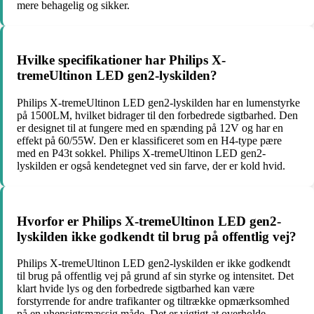
mere behagelig og sikker.
Hvilke specifikationer har Philips X-
tremeUltinon LED gen2-lyskilden?
Philips X-tremeUltinon LED gen2-lyskilden har en lumenstyrke
på 1500LM, hvilket bidrager til den forbedrede sigtbarhed. Den
er designet til at fungere med en spænding på 12V og har en
effekt på 60/55W. Den er klassificeret som en H4-type pære
med en P43t sokkel. Philips X-tremeUltinon LED gen2-
lyskilden er også kendetegnet ved sin farve, der er kold hvid.
Hvorfor er Philips X-tremeUltinon LED gen2-
lyskilden ikke godkendt til brug på offentlig vej?
Philips X-tremeUltinon LED gen2-lyskilden er ikke godkendt
til brug på offentlig vej på grund af sin styrke og intensitet. Det
klart hvide lys og den forbedrede sigtbarhed kan være
forstyrrende for andre trafikanter og tiltrække opmærksomhed
på en uhensigtsmæssig måde. Det er vigtigt at overholde