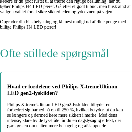
købere er du godt rustet til at træffe den rigtige beslutning, når du
køber Philips H4 LED pærer. Gå efter et godt tilbud, men husk altid at
vælge kvalitet for at sikre sikkerheden og ydeevnen på vejen.
Opgrader din bils belysning og få mest muligt ud af dine penge med
billige Philips H4 LED pærer!
Ofte stillede spørgsmål
Hvad er fordelene ved Philips X-tremeUltinon
LED gen2-lyskilden?
Philips X-tremeUltinon LED gen2-lyskilden tilbyder en
forbedret sigtbarhed på op til 250 %, hvilket betyder, at du kan
se længere og dermed køre mere sikkert i mørke. Med dens
intense, klare hvide lysstråle får du en dagslysagtig effekt, der
gør kørslen om natten mere behagelig og afslappende.