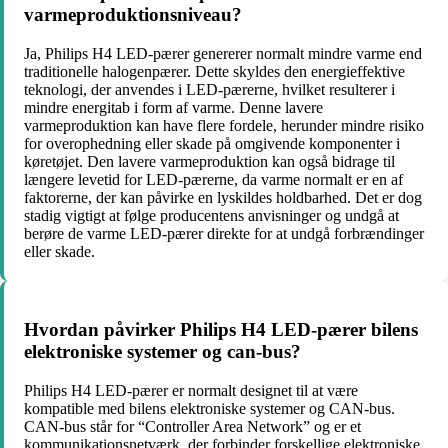
varmeproduktionsniveau?
Ja, Philips H4 LED-pærer genererer normalt mindre varme end
traditionelle halogenpærer. Dette skyldes den energieffektive
teknologi, der anvendes i LED-pærerne, hvilket resulterer i
mindre energitab i form af varme. Denne lavere
varmeproduktion kan have flere fordele, herunder mindre risiko
for overophedning eller skade på omgivende komponenter i
køretøjet. Den lavere varmeproduktion kan også bidrage til
længere levetid for LED-pærerne, da varme normalt er en af
faktorerne, der kan påvirke en lyskildes holdbarhed. Det er dog
stadig vigtigt at følge producentens anvisninger og undgå at
berøre de varme LED-pærer direkte for at undgå forbrændinger
eller skade.
Hvordan påvirker Philips H4 LED-pærer bilens
elektroniske systemer og can-bus?
Philips H4 LED-pærer er normalt designet til at være
kompatible med bilens elektroniske systemer og CAN-bus.
CAN-bus står for “Controller Area Network” og er et
kommunikationsnetværk, der forbinder forskellige elektroniske