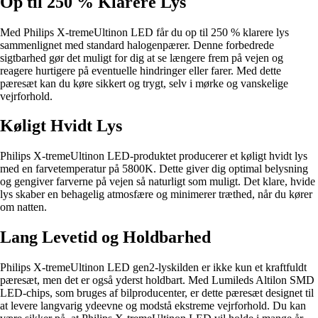
Op til 250 % Klarere Lys
Med Philips X-tremeUltinon LED får du op til 250 % klarere lys
sammenlignet med standard halogenpærer. Denne forbedrede
sigtbarhed gør det muligt for dig at se længere frem på vejen og
reagere hurtigere på eventuelle hindringer eller farer. Med dette
pæresæt kan du køre sikkert og trygt, selv i mørke og vanskelige
vejrforhold.
Køligt Hvidt Lys
Philips X-tremeUltinon LED-produktet producerer et køligt hvidt lys
med en farvetemperatur på 5800K. Dette giver dig optimal belysning
og gengiver farverne på vejen så naturligt som muligt. Det klare, hvide
lys skaber en behagelig atmosfære og minimerer træthed, når du kører
om natten.
Lang Levetid og Holdbarhed
Philips X-tremeUltinon LED gen2-lyskilden er ikke kun et kraftfuldt
pæresæt, men det er også yderst holdbart. Med Lumileds Altilon SMD
LED-chips, som bruges af bilproducenter, er dette pæresæt designet til
at levere langvarig ydeevne og modstå ekstreme vejrforhold. Du kan