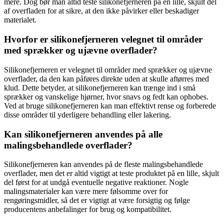
mere. Dog bør man altid teste silikonefjerneren på en lille, skjult del
af overfladen for at sikre, at den ikke påvirker eller beskadiger
materialet.
Hvorfor er silikonefjerneren velegnet til områder
med sprækker og ujævne overflader?
Silikonefjerneren er velegnet til områder med sprækker og ujævne
overflader, da den kan påføres direkte uden at skulle aftørres med
klud. Dette betyder, at silikonefjerneren kan trænge ind i små
sprækker og vanskelige hjørner, hvor snavs og fedt kan ophobes.
Ved at bruge silikonefjerneren kan man effektivt rense og forberede
disse områder til yderligere behandling eller lakering.
Kan silikonefjerneren anvendes på alle
malingsbehandlede overflader?
Silikonefjerneren kan anvendes på de fleste malingsbehandlede
overflader, men det er altid vigtigt at teste produktet på en lille, skjult
del først for at undgå eventuelle negative reaktioner. Nogle
malingsmaterialer kan være mere følsomme over for
rengøringsmidler, så det er vigtigt at være forsigtig og følge
producentens anbefalinger for brug og kompatibilitet.