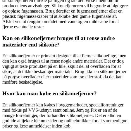
silikonefjerneren direkte på fugen og lad den virke i henhold til
producentens anvisninger. Silikonefjerneren vil begynde at blødgøre
og opløse fugemassen. Brug derefter en fugemassefjerner eller en
plastisk fugemassekraber til at skrabe den gamle fugemasse af.
Afslut ved at rengøre området med vand og en mild sæbe for at
fjerne eventuelle rester.
Kan en silikonefjerner bruges til at rense andre
materialer end silikone?
En silikonefjerner er primært designet til at fjerne silikonefuge, men
den kan også bruges til at rense nogle andre materialer. Det er dog
vigtigt at teste produktet på en lille, skjult del af overfladen for at
sikre, at det ikke beskadiger materialet. Brug ikke en silikonefjerner
på porøse overflader eller materialer som træ eller stof, da det kan
medføre beskadigelse.
Hvor kan man købe en silikonefjerner?
En silikonefjerner kan købes i byggemarkeder, specialforretninger
med fokus på VVS-udstyr, samt online. Jem og Fix er en af de
mange forretninger, der forhandler silikonefjerner. Det er altid en
god ide at tjekke hjemmesider og onlinebutikker for at sammenligne
priser og læse anmeldelser inden køb.