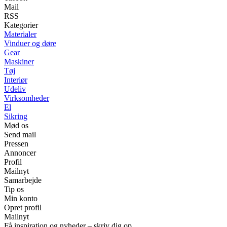
Mail
RSS
Kategorier
Materialer
Vinduer og døre
Gear
Maskiner
Tøj
Interiør
Udeliv
Virksomheder
El
Sikring
Mød os
Send mail
Pressen
Annoncer
Profil
Mailnyt
Samarbejde
Tip os
Min konto
Opret profil
Mailnyt
Få inspiration og nyheder – skriv dig op