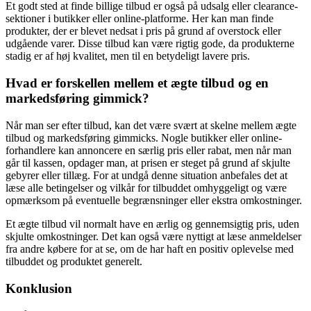
Et godt sted at finde billige tilbud er også på udsalg eller clearance-
sektioner i butikker eller online-platforme. Her kan man finde
produkter, der er blevet nedsat i pris på grund af overstock eller
udgående varer. Disse tilbud kan være rigtig gode, da produkterne
stadig er af høj kvalitet, men til en betydeligt lavere pris.
Hvad er forskellen mellem et ægte tilbud og en
markedsføring gimmick?
Når man ser efter tilbud, kan det være svært at skelne mellem ægte
tilbud og markedsføring gimmicks. Nogle butikker eller online-
forhandlere kan annoncere en særlig pris eller rabat, men når man
går til kassen, opdager man, at prisen er steget på grund af skjulte
gebyrer eller tillæg. For at undgå denne situation anbefales det at
læse alle betingelser og vilkår for tilbuddet omhyggeligt og være
opmærksom på eventuelle begrænsninger eller ekstra omkostninger.
Et ægte tilbud vil normalt have en ærlig og gennemsigtig pris, uden
skjulte omkostninger. Det kan også være nyttigt at læse anmeldelser
fra andre købere for at se, om de har haft en positiv oplevelse med
tilbuddet og produktet generelt.
Konklusion