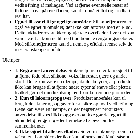
vedhæftning af malingen. Ved at fjerne eventuelle rester af
fedt og snavs på overfladen, kan du opnå et flot og holdbart
resultat.
Egnet til svært tilgængelige områder
: Silikonefjerneren er
også velegnet til områder, der ikke kan aftørres med en klud.
Dette inkluderer sprækker og ujævne overflader, hvor det kan
være svært at komme til med traditionelle rengøringsmetoder.
Med silikonefjerneren kan du nemt og effektivt rense selv de
mest vanskelige områder.
Ulemper
1. Begrænset anvendelse
: Silikonefjerneren er kun egnet til
at fjerne fedt, olie, silikone, voks, limrester, tjære og andet
skidt. Dette kan være en ulempe, da det betyder, at produktet
ikke kan bruges til at fjerne andre typer af snavs eller pletter,
hvilket gør det mindre alsidigt end konkurrerende produkter.
2. Kun til lakeringsopgaver
: Produktet anbefales kun til
brug inden lakeringsopgaver for at sikre optimal vedhæftning.
Dette kan være en ulempe, da det begrænser produktets
anvendelse til specifikke opgaver og ikke gør det egnet til
almindelig rengøring eller fjernelse af snavs i andre
sammenhænge.
3. Ikke egnet til alle overflader
: Selvom silikonefjerneren er
velegnet til områder, der ikke kan aftørres med klud, såsom