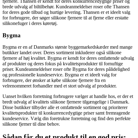
fjernere. Thansen er kendt for deres konkurrencedygtige priser og
brede udvalg af biltilbehør. Kundeanmeldelser roser ofte Thansen
for deres gode tilbud og hurtige levering. Thansen er et ideelt valg
for forbrugere, der søger silikone fjernere til at fjerne eller erstatte
silikonefuger i deres køretøj.
Bygma
Bygma er en af Danmarks største byggemarkedskæder med mange
butikker landet over. Deres sortiment inkluderer også silikone
fjernere af høj kvalitet. Bygma er kendt for deres omfattende udvalg
af produkter og deres fokus på kvalitetsprodukter til fornuftige
priser. Kundeanmeldelser roser ofte Bygma for deres pålidelighed
og professionelle kundeservice. Bygma er et ideelt valg for
forbrugere, der ønsker at købe silikone fjernere fra en
velrenommeret forhandler med et stort udvalg af produkter.
Uanset hvilken forretning forbrugere vælger at handle hos, er der et
bredt udvalg af kvalitets silikone fjernere tilgængelige i Danmark.
Disse butikker tilbyder alle et omfattende sortiment og prioriterer
kvalitetsprodukter til konkurrencedygtige priser samt fremragende
kundeservice. Vælg din foretrukne forretning og find den perfekte
silikone fjerner til dine behov.
Sådan får du et produkt til en god pris: