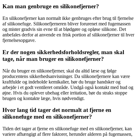
Kan man genbruge en silikonefjerner?
En silikonefjerner kan normalt ikke genbruges efter brug til fjernelse
af silikonefuge. Silikonefjerneren bliver forurenet med fugemassen
og mister gradvis sin evne til at blødgøre og opløse silikone. Det
anbefales derfor at anvende en frisk portion af silikonefjerner til hver
fjernelsesopgave.
Er der nogen sikkerhedsforholdsregler, man skal
tage, når man bruger en silikonefjerner?
Når du bruger en silikonefjerner, skal du altid læse og følge
producentens sikkerhedsanvisninger. Da silikonefjernere kan være
kraftfulde og indeholde kemikalier, bør du bruge handsker og
arbejde i et godt ventileret område. Undgå også kontakt med hud og
øjne. Hvis du oplever ubehag eller irritation, bør du straks stoppe
brugen og kontakte læge, hvis nødvendigt.
Hvor lang tid tager det normalt at fjerne en
silikonefuge med en silikonefjerner?
Tiden det tager at fjerne en silikonefuge med en silikonefjerner, kan
variere afhængigt af flere faktorer, herunder alderen på fugemassen,