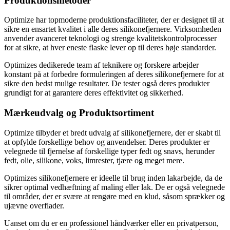
Produktionsmetoder
Optimize har topmoderne produktionsfaciliteter, der er designet til at
sikre en ensartet kvalitet i alle deres silikonefjernere. Virksomheden
anvender avanceret teknologi og strenge kvalitetskontrolprocesser
for at sikre, at hver eneste flaske lever op til deres høje standarder.
Optimizes dedikerede team af teknikere og forskere arbejder
konstant på at forbedre formuleringen af deres silikonefjernere for at
sikre den bedst mulige resultater. De tester også deres produkter
grundigt for at garantere deres effektivitet og sikkerhed.
Mærkeudvalg og Produktsortiment
Optimize tilbyder et bredt udvalg af silikonefjernere, der er skabt til
at opfylde forskellige behov og anvendelser. Deres produkter er
velegnede til fjernelse af forskellige typer fedt og snavs, herunder
fedt, olie, silikone, voks, limrester, tjære og meget mere.
Optimizes silikonefjernere er ideelle til brug inden lakarbejde, da de
sikrer optimal vedhæftning af maling eller lak. De er også velegnede
til områder, der er svære at rengøre med en klud, såsom sprækker og
ujævne overflader.
Uanset om du er en professionel håndværker eller en privatperson,