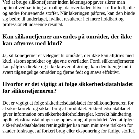
Ved at bruge silikonefjerner inden lakeringsopgaver sikrer man
optimal vedhæftning af maling, da overfladen bliver fri for fedt, olie
og andre forurenende stoffer. Når lakeringen påføres, kan den binde
sig bedre til underlaget, hvilket resulterer i et mere holdbart og
professionelt udseende resultat.
Kan silikonefjerner anvendes på områder, der ikke
kan aftørres med klud?
Ja, silikonefjerner er velegnet til områder, der ikke kan aftørres med
klud, såsom sprækker og ujævne overflader. Fordi silikonefjerneren
kan påføres direkte og ikke kræver aftørring, kan den trænge ind i
svært tilgængelige områder og fjerne fedt og snavs effektivt.
Hvorfor er det vigtigt at følge sikkerhedsdatabladet
for silikonefjerneren?
Det er vigtigt at følge sikkerhedsdatabladet for silikonefjerneren for
at sikre korrekt og sikker brug af produktet. Sikkerhedsdatabladet
giver information om sikkerhedsforholdsregler, korrekt håndtering,
nødhjælpsforanstaltninger og opbevaring af produktet. Ved at følge
sikkerhedsdatabladets retningslinjer kan man minimere risikoen for
skader forårsaget af forkert brug eller eksponering for farlige stoffer.