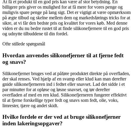
At få et produkt til en god pris kan være af stor betydning. En
billigere pris giver os mulighed for at få mere for vores penge og
muligvis spare penge på lang sigt. Det er vigtigt at være opmærksom
på ægte tilbud og skelne mellem dem og markedsførings tricks for at
sikre, at vi får den bedste pris og kvalitet for vores køb. Med denne
viden er du nu bedre rustet til at finde silikonefjernere til en god pris
og udnytte tilbuddene til din fordel.
Ofte stillede spørgsmål
Hvordan anvendes silikonefjerner til at fjerne fedt
og snavs?
Silikonefjerner bruges ved at påføre produktet direkte på overfladen,
der skal renses. Ved hjælp af en svamp eller klud kan man derefter
gnide silikonefjerneren ind i fedtet eller snavset. Lad det sidde i et
par minutter for at opløse og løsne snavset, og tør derefter
overfladen af med en ren klud. Silikonefjerneren fungerer effektivt
til at fjerne forskellige typer fedt og snavs som fedt, olie, voks,
limrester, tjære og andet skidt.
Hvilke fordele er der ved at bruge silikonefjerner
inden lakeringsopgaver?