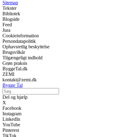
Sitemap
Tekster
Bibliotek
Blogside
Feed
Jura
Cookieinformation
Persondatapolitik
Ophavsretlig beskyttelse
Brugsvilkår
Tilgængeligt indhold
Grøn praksis
ByggeTal.dk
ZEMI
kontakt@zemi.dk
Bygge Tal
Del og hjælp
X
Facebook
Instagram
LinkedIn
YouTube
Pinterest
TikTok