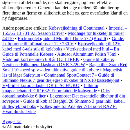
størrelsen af det område, der skal rengøres, og hvor effektiv
silikonefjeneren er. Generelt kan det tage mellem 30 minutter og
flere timer at fjerne en silikonefuge helt og gøre overfladen klar til en
ny fugemasse.
Andre populære artikler:
Købsvejledning til Continental
•
Imperial –
155/65-13 73T All Season Driver
•
Modhage for lukketøj til trailer
44110
•
En komplet guide til Multilift Thule 572 (Boxlift)
•
Guide:
Luftpumpe til luftmadrasser 12 / 230 V
•
Købsvejledning til 12V
kabel med 8-tals stik til køleboks
•
Værkstedsstol med hjul – En
Guide til Potentielle Købere
•
Autosol Aluminium Polish 75ml
•
Våddragt kort neopren 6-8 år OUTTREK
•
Guide til købere:
Nextbase Bilkamera Dashcam DVR 322GW
•
Bagskifter Sram Red
Small 10 speed sølv – den ultimative guide til købere
•
Magnetisk
lås til låger Safety1st
•
Continental SportContact 7
•
Guide til
Shimano Nexus 7-gear drejegreb m/kabel til NX10 kassettejoint
•
Hybrid stikprop adapter DK til SCHUKO
•
Lithium
knapcellebatteri, CR1632: Et omfattende købsguide
•
Olie-
opsamlingsbakke 6 liter
•
Lagenpose: Det essentielle tilbehør til din
sovepose
•
Guide til køb af Baghjul 28 Shimano 3 gear inkl. kabel,
skiftegreb og boks
•
Købeguide for Adapter 7/13 polet RAZE:
Hvad du skal vide
Bygge Tal
© Alt materiale er beskyttet.