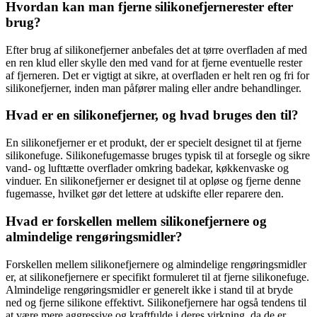
Hvordan kan man fjerne silikonefjernerester efter
brug?
Efter brug af silikonefjerner anbefales det at tørre overfladen af med
en ren klud eller skylle den med vand for at fjerne eventuelle rester
af fjerneren. Det er vigtigt at sikre, at overfladen er helt ren og fri for
silikonefjerner, inden man påfører maling eller andre behandlinger.
Hvad er en silikonefjerner, og hvad bruges den til?
En silikonefjerner er et produkt, der er specielt designet til at fjerne
silikonefuge. Silikonefugemasse bruges typisk til at forsegle og sikre
vand- og lufttætte overflader omkring badekar, køkkenvaske og
vinduer. En silikonefjerner er designet til at opløse og fjerne denne
fugemasse, hvilket gør det lettere at udskifte eller reparere den.
Hvad er forskellen mellem silikonefjernere og
almindelige rengøringsmidler?
Forskellen mellem silikonefjernere og almindelige rengøringsmidler
er, at silikonefjernere er specifikt formuleret til at fjerne silikonefuge.
Almindelige rengøringsmidler er generelt ikke i stand til at bryde
ned og fjerne silikone effektivt. Silikonefjernere har også tendens til
at være mere aggressive og kraftfulde i deres virkning, da de er