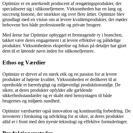
Optimize er en anerkendt producent af rengøringsprodukter, der
specialiserer sig i silikonefjernere. Virksomheden har en lang og
succesrig historie, der strækker sig over flere årtier. Optimize blev
grundlagt med en vision om at levere kvalitetsprodukter, der møder
behovene hos både professionelle og private brugere.
Med årene har Optimize opbygget et fremragende ry i branchen,
takket være deres engagement i at levere effektive og pålidelige
produkter. Virksomhedens ekspertise og fokus på detaljer har gjort
dem til et førende navn inden for silikonefjernere.
Ethos og Værdier
Optimize er drevet af en stærk etik og en passion for at levere
produkter af højeste kvalitet. Virksomheden er dedikeret til at
opretholde et bæredygtigt og miljøvenligt produktionsmiljø. De
sikrer, at deres produkter opfylder alle gældende
sikkerhedsstandarder og er skabt med hensyntagen til både
brugernes og miljøets sundhed.
Optimize værdsætter også innovation og kontinuerlig forbedring. De
investerer i forskning og udvikling for at sikre, at deres produkter
altid er i front med den nyeste teknologi og effektive formuleringer.