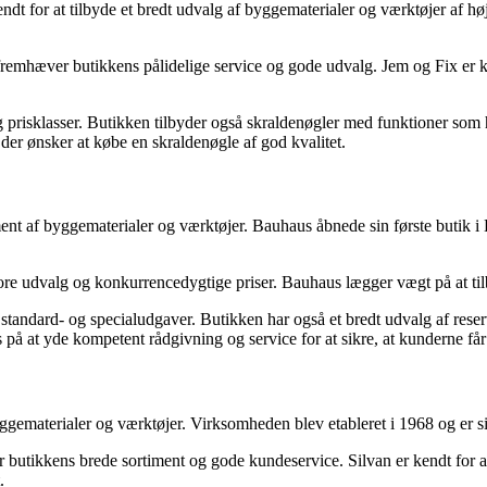
 for at tilbyde et bredt udvalg af byggematerialer og værktøjer af høj 
remhæver butikkens pålidelige service og gode udvalg. Jem og Fix er k
og prisklasser. Butikken tilbyder også skraldenøgler med funktioner som h
 der ønsker at købe en skraldenøgle af god kvalitet.
timent af byggematerialer og værktøjer. Bauhaus åbnede sin første butik
e udvalg og konkurrencedygtige priser. Bauhaus lægger vægt på at tilby
andard- og specialudgaver. Butikken har også et bredt udvalg af reserved
på at yde kompetent rådgivning og service for at sikre, at kunderne får 
yggematerialer og værktøjer. Virksomheden blev etableret i 1968 og er si
r butikkens brede sortiment og gode kundeservice. Silvan er kendt for
.