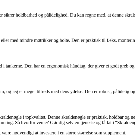
 der sikrer holdbarhed og pålidelighed. Du kan regne med, at denne skrald
eller med mindre møtrikker og bolte. Den er praktisk til f.eks. montering
 i tankerne. Den har en ergonomisk håndtag, der giver et godt greb og 
, og jeg er meget tilfreds med dens ydelse. Den er robust, pålidelig o
ldenøgle i topkvalitet. Denne skraldenøgle er praktisk, holdbar og ne
samling. Så hvorfor vente? Gør dig selv en tjeneste og få fat i “Skralden
t være nødvendigt at investere i en større størrelse som supplement.