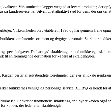
er og kvaliteter. Virksomheden lægger vægt på at levere produkter, der o
 på kundeservice gør Silvan til et attraktivt sted for dem, der ønsker 
ærktøjer. Virksomheden blev etableret i 1896 og har gennem årene opnåe
butikkens omfattende sortiment og dygtige personale. Stark har dediker
d- og specialudgaver. De har også skraldenøgler med unikke egenskaber 
ark til en fremragende destination for købere af skraldenøgler.
den består af selvstændige forretninger, der ejes af lokale isenkræmm
ker butikkernes venlige og personlige service. XL Byg er kendt for at
 prisklasser. Udover de traditionelle skraldenøgler tilbyder kæden også
for kunder, der leder efter skraldenøgler.