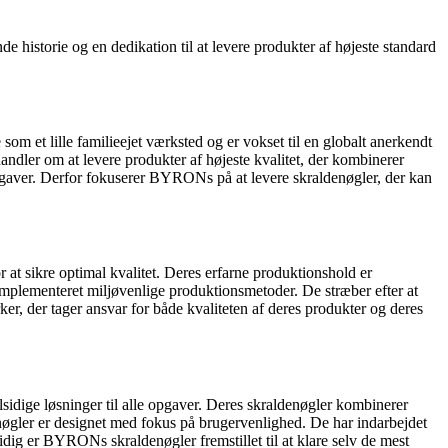
historie og en dedikation til at levere produkter af højeste standard
 et lille familieejet værksted og er vokset til en globalt anerkendt
ler om at levere produkter af højeste kvalitet, der kombinerer
opgaver. Derfor fokuserer BYRONs på at levere skraldenøgler, der kan
at sikre optimal kvalitet. Deres erfarne produktionshold er
r implementeret miljøvenlige produktionsmetoder. De stræber efter at
r, der tager ansvar for både kvaliteten af deres produkter og deres
sidige løsninger til alle opgaver. Deres skraldenøgler kombinerer
øgler er designet med fokus på brugervenlighed. De har indarbejdet
idig er BYRONs skraldenøgler fremstillet til at klare selv de mest