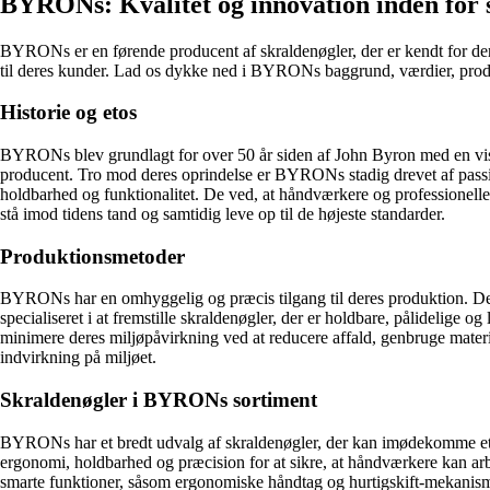
BYRONs: Kvalitet og innovation inden for 
BYRONs er en førende producent af skraldenøgler, der er kendt for dere
til deres kunder. Lad os dykke ned i BYRONs baggrund, værdier, produk
Historie og etos
BYRONs blev grundlagt for over 50 år siden af John Byron med en visio
producent. Tro mod deres oprindelse er BYRONs stadig drevet af passi
holdbarhed og funktionalitet. De ved, at håndværkere og professionell
stå imod tidens tand og samtidig leve op til de højeste standarder.
Produktionsmetoder
BYRONs har en omhyggelig og præcis tilgang til deres produktion. De in
specialiseret i at fremstille skraldenøgler, der er holdbare, pålidelig
minimere deres miljøpåvirkning ved at reducere affald, genbruge materi
indvirkning på miljøet.
Skraldenøgler i BYRONs sortiment
BYRONs har et bredt udvalg af skraldenøgler, der kan imødekomme ethver
ergonomi, holdbarhed og præcision for at sikre, at håndværkere kan ar
smarte funktioner, såsom ergonomiske håndtag og hurtigskift-mekanismer,