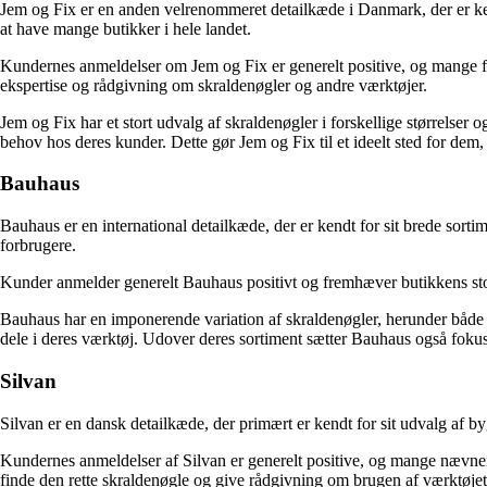
Jem og Fix er en anden velrenommeret detailkæde i Danmark, der er kendt
at have mange butikker i hele landet.
Kundernes anmeldelser om Jem og Fix er generelt positive, og mange f
ekspertise og rådgivning om skraldenøgler og andre værktøjer.
Jem og Fix har et stort udvalg af skraldenøgler i forskellige størrelser 
behov hos deres kunder. Dette gør Jem og Fix til et ideelt sted for dem,
Bauhaus
Bauhaus er en international detailkæde, der er kendt for sit brede sor
forbrugere.
Kunder anmelder generelt Bauhaus positivt og fremhæver butikkens stor
Bauhaus har en imponerende variation af skraldenøgler, herunder både st
dele i deres værktøj. Udover deres sortiment sætter Bauhaus også fokus 
Silvan
Silvan er en dansk detailkæde, der primært er kendt for sit udvalg af b
Kundernes anmeldelser af Silvan er generelt positive, og mange nævne
finde den rette skraldenøgle og give rådgivning om brugen af ​​værktøjet