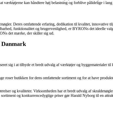
t værktøjerne kan håndtere høj belastning og forblive pålidelige i lang 
øgler. Deres omfattende erfaring, dedikation til kvalitet, innovative t
barhed, funktionalitet og brugervenlighed, er BYRONs det ideelle valg 
RONs det mærke, der skiller sig ud.
 i Danmark
eret sig i at tilbyde et bredt udvalg af værktøjer og byggematerialer t
roser butikken for dens omfattende sortiment og for at have produkter a
ørrelser og kvaliteter. Virksomheden har et bredt udvalg af skraldenøgler
es sortiment og konkurrencedygtige priser gør Harald Nyborg til en attrakt