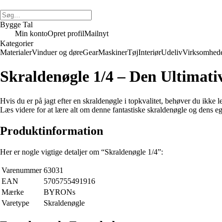
Bygge Tal
Min konto
Opret profil
Mailnyt
Kategorier
Materialer
Vinduer og døre
Gear
Maskiner
Tøj
Interiør
Udeliv
Virksomhed
Skraldenøgle 1/4 – Den Ultimat
Hvis du er på jagt efter en skraldenøgle i topkvalitet, behøver du ikk
Læs videre for at lære alt om denne fantastiske skraldenøgle og dens e
Produktinformation
Her er nogle vigtige detaljer om “Skraldenøgle 1/4”:
Varenummer
63031
EAN
5705755491916
Mærke
BYRONs
Varetype
Skraldenøgle