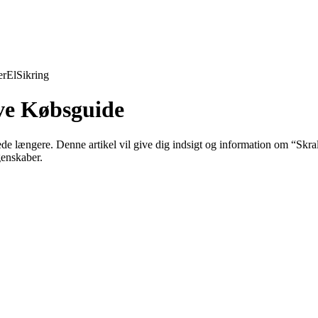
er
El
Sikring
ive Købsguide
e lede længere. Denne artikel vil give dig indsigt og information om “S
genskaber.