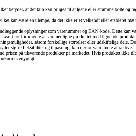
ilket betyder, at det kun kan bruges til at løsne eller stramme bolte o
et kan være en ulempe, da det ikke er et velkendt eller etableret mærk
undlæggende oplysninger som varenummer og EAN-kode. Dette kan være 
r det svært for forbrugere at sammenligne produktet med lignende produkt
asningsmuligheder, såsom forskellige størrelser eller udskiftelige dele
der større fleksibilitet og tilpasning, kan derfor være mere attraktive.
nd prisen på tilsvarende produkter på markedet. Hvis produktet ikke tilb
konkurrencedygtigt.