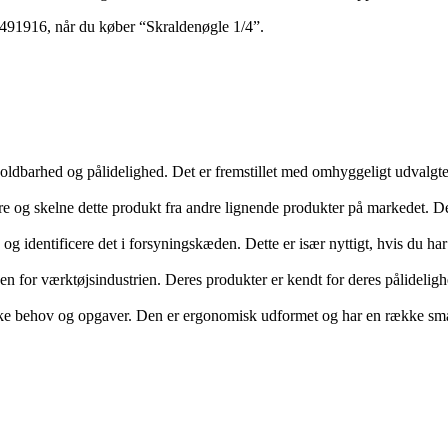
1916, når du køber “Skraldenøgle 1/4”.
r holdbarhed og pålidelighed. Det er fremstillet med omhyggeligt udvalgte
og skelne dette produkt fra andre lignende produkter på markedet. Dette 
g identificere det i forsyningskæden. Dette er især nyttigt, hvis du har 
or værktøjsindustrien. Deres produkter er kendt for deres pålidelighe
ikke behov og opgaver. Den er ergonomisk udformet og har en række smart