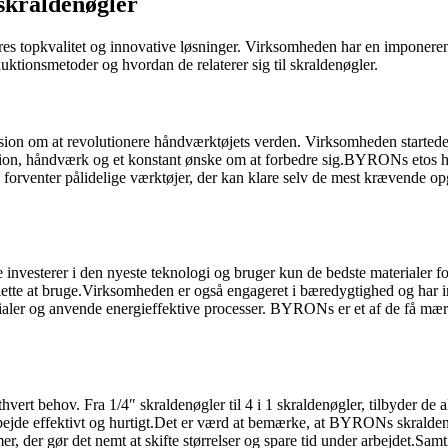
skraldenøgler
s topkvalitet og innovative løsninger. Virksomheden har en imponerende 
tionsmetoder og hvordan de relaterer sig til skraldenøgler.
n om at revolutionere håndværktøjets verden. Virksomheden startede som
on, håndværk og et konstant ønske om at forbedre sig.BYRONs etos hand
e forventer pålidelige værktøjer, der kan klare selv de mest krævende 
vesterer i den nyeste teknologi og bruger kun de bedste materialer for 
e og lette at bruge.Virksomheden er også engageret i bæredygtighed og ha
aler og anvende energieffektive processer. BYRONs er et af de få mærke
t behov. Fra 1/4″ skraldenøgler til 4 i 1 skraldenøgler, tilbyder de al
bejde effektivt og hurtigt.Det er værd at bemærke, at BYRONs skralden
 der gør det nemt at skifte størrelser og spare tid under arbejdet.Samt