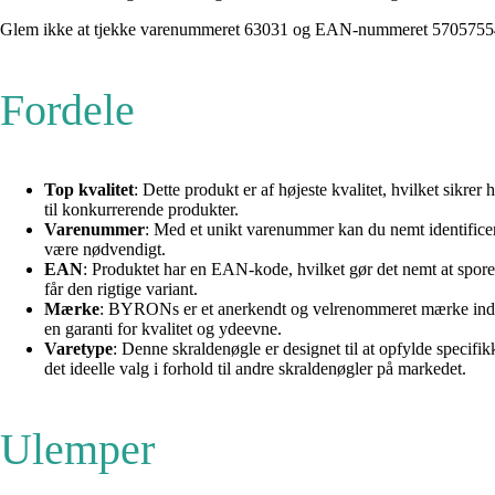
Glem ikke at tjekke varenummeret 63031 og EAN-nummeret 570575549
Fordele
Top kvalitet
: Dette produkt er af højeste kvalitet, hvilket sikre
til konkurrerende produkter.
Varenummer
: Med et unikt varenummer kan du nemt identificere 
være nødvendigt.
EAN
: Produktet har en EAN-kode, hvilket gør det nemt at spore o
får den rigtige variant.
Mærke
: BYRONs er et anerkendt og velrenommeret mærke inden f
en garanti for kvalitet og ydeevne.
Varetype
: Denne skraldenøgle er designet til at opfylde specif
det ideelle valg i forhold til andre skraldenøgler på markedet.
Ulemper