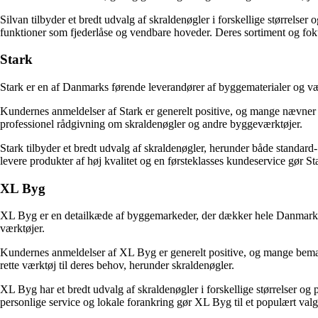
Silvan tilbyder et bredt udvalg af skraldenøgler i forskellige størrels
funktioner som fjederlåse og vendbare hoveder. Deres sortiment og fokus
Stark
Stark er en af ​​Danmarks førende leverandører af byggematerialer og v
Kundernes anmeldelser af Stark er generelt positive, og mange nævner 
professionel rådgivning om skraldenøgler og andre byggeværktøjer.
Stark tilbyder et bredt udvalg af skraldenøgler, herunder både standar
levere produkter af høj kvalitet og en førsteklasses kundeservice gør St
XL Byg
XL Byg er en detailkæde af byggemarkeder, der dækker hele Danmark. Kæ
værktøjer.
Kundernes anmeldelser af XL Byg er generelt positive, og mange bemær
rette værktøj til deres behov, herunder skraldenøgler.
XL Byg har et bredt udvalg af skraldenøgler i forskellige størrelser og
personlige service og lokale forankring gør XL Byg til et populært valg 