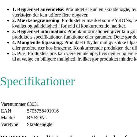
1. Begrænset anvendelse
: Produktet er kun en skraldenøgle, hv
værktøjer, der kan udføre flere opgaver.
2. Mærkebegrænsning
: Produktet er mærket som BYRONs, hvilk
kvalitet og pålidelighed i forhold til konkurrerende mærker.
3. Begrænset information
: Produktinformationen giver kun gr
produktets specifikationer, funktioner eller garantier. Dette gø
4. Manglende tilpasning
: Produktet tilbyder muligvis ikke tilp
eller præferencer hos brugerne. Konkurrerende produkter, der tilby
5. Pris
: Produktets pris kan være en ulempe, hvis den er højere e
til at vælge en billigere mulighed, hvilket gør produktet mindre 
Specifikationer
Varenummer
63031
EAN
5705755491916
Mærke
BYRONs
Varetype
Skraldenøgle