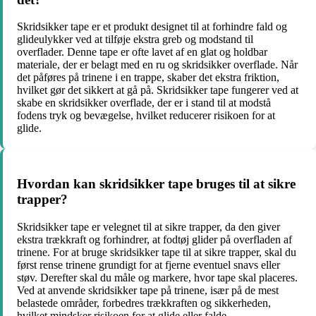
Skridsikker tape er et produkt designet til at forhindre fald og
glideulykker ved at tilføje ekstra greb og modstand til
overflader. Denne tape er ofte lavet af en glat og holdbar
materiale, der er belagt med en ru og skridsikker overflade. Når
det påføres på trinene i en trappe, skaber det ekstra friktion,
hvilket gør det sikkert at gå på. Skridsikker tape fungerer ved at
skabe en skridsikker overflade, der er i stand til at modstå
fodens tryk og bevægelse, hvilket reducerer risikoen for at
glide.
Hvordan kan skridsikker tape bruges til at sikre
trapper?
Skridsikker tape er velegnet til at sikre trapper, da den giver
ekstra trækkraft og forhindrer, at fodtøj glider på overfladen af
trinene. For at bruge skridsikker tape til at sikre trapper, skal du
først rense trinene grundigt for at fjerne eventuel snavs eller
støv. Derefter skal du måle og markere, hvor tape skal placeres.
Ved at anvende skridsikker tape på trinene, især på de mest
belastede områder, forbedres trækkraften og sikkerheden,
hvilket mindsker risikoen for at glide eller falde.