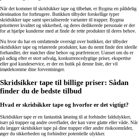
Når det kommer til skridsikker tape og tilbehør, er Bygma en pålidelig
destination for forbrugere. Butikken tilbyder forskellige typer
skridsikker tape samt specialiserede varianter til trapper. Bygma
prioriterer kvalitet og sikkerhed, og deres dedikerede personale er der
for at hjælpe kunderne med at finde de rette produkter til deres behov.
Nu hvor du har en omfattende oversigt over butikker, der tilbyder
skridsikker tape og relaterede produkter, kan du nemt finde den ideelle
forhandler, der matcher dine behov og præferencer. Uanset om du er
på udkig efter et stort udvalg, konkurrencedygtige priser, ekspertise
eller god kundeservice, er der en butik på denne liste, der vil
imødekomme dine forventninger.
Skridsikker tape til billige priser: Sådan
finder du de bedste tilbud
Hvad er skridsikker tape og hvorfor er det vigtigt?
Skridsikker tape er en fantastisk løsning til at forhindre faldulykker,
især på trapper og andre overflader, der kan være glatte eller våde. Når
du lægger skridsikker tape på dine trapper eller andre risikoområder,
øger du sikkerheden og forhindrer potentielle ulykker.