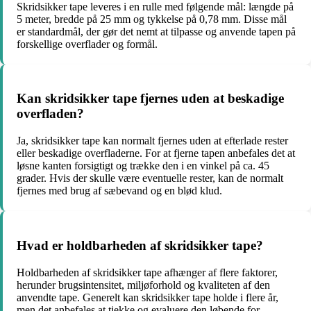
Skridsikker tape leveres i en rulle med følgende mål: længde på
5 meter, bredde på 25 mm og tykkelse på 0,78 mm. Disse mål
er standardmål, der gør det nemt at tilpasse og anvende tapen på
forskellige overflader og formål.
Kan skridsikker tape fjernes uden at beskadige
overfladen?
Ja, skridsikker tape kan normalt fjernes uden at efterlade rester
eller beskadige overfladerne. For at fjerne tapen anbefales det at
løsne kanten forsigtigt og trække den i en vinkel på ca. 45
grader. Hvis der skulle være eventuelle rester, kan de normalt
fjernes med brug af sæbevand og en blød klud.
Hvad er holdbarheden af skridsikker tape?
Holdbarheden af skridsikker tape afhænger af flere faktorer,
herunder brugsintensitet, miljøforhold og kvaliteten af den
anvendte tape. Generelt kan skridsikker tape holde i flere år,
men det anbefales at tjekke og evaluere den løbende for