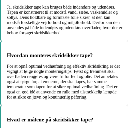
Ja, skridsikker tape kan bruges både indendørs og udendørs.
Tapen er konstrueret til at modstå vand, sæbe, vaskemidler og
sollys. Dens holdbare og formfaste folie sikrer, at den kan
modstå forskellige vejrforhold og miljøforhold. Derfor kan den
anvendes på både indendørs og udendørs overflader, hvor der er
behov for øget skridsikkerhed.
Hvordan monteres skridsikker tape?
For at opnå optimal vedhæftning og effektiv skridsikring er det
vigtigt at følge nogle monteringstips. Først og fremmest skal
overfladen rengøres og være fri for fedt og olie. Det anbefales
også at sørge for, at emnerne, der skal tapes, har samme
temperatur som tapen for at sikre optimal vedhæftning. Det er
også en god idé at anvende en rulle med tilstrækkelig længde
for at sikre en jævn og kontinuerlig påføring.
Hvad er målene på skridsikker tape?