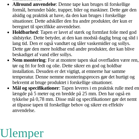
Allround anvendelse
: Denne tape kan bruges til forskellige
formål, herunder både, trapper, biler og maskiner. Dette gør den
alsidig og praktisk at have, da den kan bruges i forskellige
situationer. Dette adskiller den fra andre produkter, der kun er
beregnet til specifikke anvendelser.
Holdbarhed
: Tapen er lavet af stærk og formfast folie med god
slidstyrke. Dette betyder, at den kan modstå daglig brug og slid i
lang tid. Den er også vandtæt og tåler vaskemidler og sollys.
Dette gør den mere holdbar end andre produkter, der kan blive
beskadiget af vand eller sollys.
Nem montering
: For at montere tapen skal overfladen være ren,
tør og fri for fedt og olie. Dette sikrer en god og holdbar
installation. Desuden er det vigtigt, at emnerne har samme
temperatur. Denne nemme monteringsproces gør det hurtigt og
bekvemt at bruge produktet i forskellige situationer.
Mål og specifikationer
: Tapen leveres i en praktisk rulle med en
længde på 5 meter og en bredde på 25 mm. Den har også en
tykkelse på 0,78 mm. Disse mål og specifikationer gør det nemt
at tilpasse tapen til forskellige behov og sikrer en effektiv
anvendelse.
Ulemper