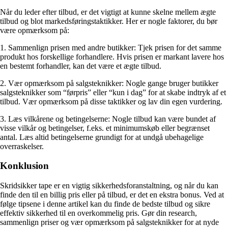
Når du leder efter tilbud, er det vigtigt at kunne skelne mellem ægte
tilbud og blot markedsføringstaktikker. Her er nogle faktorer, du bør
være opmærksom på:
1. Sammenlign prisen med andre butikker: Tjek prisen for det samme
produkt hos forskellige forhandlere. Hvis prisen er markant lavere hos
en bestemt forhandler, kan det være et ægte tilbud.
2. Vær opmærksom på salgsteknikker: Nogle gange bruger butikker
salgsteknikker som “førpris” eller “kun i dag” for at skabe indtryk af et
tilbud. Vær opmærksom på disse taktikker og lav din egen vurdering.
3. Læs vilkårene og betingelserne: Nogle tilbud kan være bundet af
visse vilkår og betingelser, f.eks. et minimumskøb eller begrænset
antal. Læs altid betingelserne grundigt for at undgå ubehagelige
overraskelser.
Konklusion
Skridsikker tape er en vigtig sikkerhedsforanstaltning, og når du kan
finde den til en billig pris eller på tilbud, er det en ekstra bonus. Ved at
følge tipsene i denne artikel kan du finde de bedste tilbud og sikre
effektiv sikkerhed til en overkommelig pris. Gør din research,
sammenlign priser og vær opmærksom på salgsteknikker for at nyde