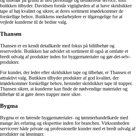
og tilbehør på grund af den personlige og dedikerede service, som
butikken tilbyder. Davidsen forstår vigtigheden af at have skridsikker
tape af høj kvalitet og sikrer, at deres sortiment imødekommer de
forskellige behov. Butikkens medarbejdere er tilgængelige for at
vejlede kunderne til de bedste valg.
Thansen
Thansen er en kendt detailkæde med fokus på biltilbehør og
reservedele. Butikken har udvidet sit sortiment til også at omfatte et
bredt udvalg af produkter inden for byggematerialer og gør-det-selv-
produkter.
For kunder, der leder efter skridsikker tape og tilbehør, er Thansen et
attraktivt valg. Butikken tilbyder produkter af god kvalitet, der
imødekommer forskellige behov, herunder skridsikker tape til trapper.
Thansen sikrer, at kunderne kan finde de nødvendige materialer og
tilbehør til at gøre deres trapper mere sikre.
Bygma
Bygma er en førende byggematerialer- og tømmerhandelkæde med
mange års erfaring og ekspertise inden for branchen. Virksomheden
servicerer både private og professionelle kunder med et bredt udvalg af
produkter og løsninger.