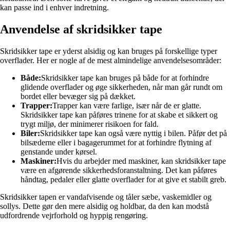
kan passe ind i enhver indretning.
Anvendelse af skridsikker tape
Skridsikker tape er yderst alsidig og kan bruges på forskellige typer
overflader. Her er nogle af de mest almindelige anvendelsesområder:
Både:
Skridsikker tape kan bruges på både for at forhindre
glidende overflader og øge sikkerheden, når man går rundt om
bordet eller bevæger sig på dækket.
Trapper:
Trapper kan være farlige, især når de er glatte.
Skridsikker tape kan påføres trinene for at skabe et sikkert og
trygt miljø, der minimerer risikoen for fald.
Biler:
Skridsikker tape kan også være nyttig i bilen. Påfør det på
bilsæderne eller i bagagerummet for at forhindre flytning af
genstande under kørsel.
Maskiner:
Hvis du arbejder med maskiner, kan skridsikker tape
være en afgørende sikkerhedsforanstaltning. Det kan påføres
håndtag, pedaler eller glatte overflader for at give et stabilt greb.
Skridsikker tapen er vandafvisende og tåler sæbe, vaskemidler og
sollys. Dette gør den mere alsidig og holdbar, da den kan modstå
udfordrende vejrforhold og hyppig rengøring.