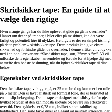
Skridsikker tape: En guide til at
vælge den rigtige
Hvor mange gange har du ikke oplevet at glide på glatte overflader?
Uanset om det er på trapper, i biler eller på maskiner, kan det være
farligt og potentielt føre til ulykker. Heldigvis er der en simpel løsning
på dette problem – skridsikker tape. Dette produkt kan give ekstra
sikkerhed og forhindre glidende overflader. I denne artikel vil vi dykke
ned i en populær variant: “Skridsikker tape, sort, 25mm x 5m”. Vi vil
udforske dens egenskaber, anvendelse og fordele for at hjælpe dig med
at træffe den bedste beslutning, når du køber skridsikker tape til dine
behov.
Egenskaber ved skridsikker tape
Den skridsikre tape, vi kigger på, er 25 mm bred og kommer i en rulle
på 5 meter. Den er lavet af stærk og formfast folie, der er beskyttet af
en antislip-belægning. Denne tape er designet med slidstyrke for øje,
hvilket betyder, at den kan modstå slidtage og bevare sin effektivitet
over tid. Dens tykkelse er 0,78 mm, hvilket sikrer stabilitet og
holdbarhed. Den sorte farve giver et elegant og neutralt udseende, der