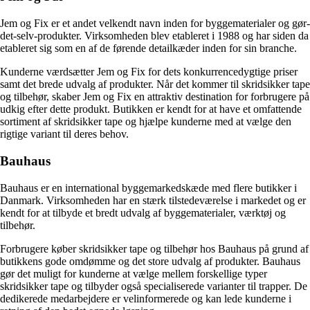
Jem og Fix er et andet velkendt navn inden for byggematerialer og gør-
det-selv-produkter. Virksomheden blev etableret i 1988 og har siden da
etableret sig som en af de førende detailkæder inden for sin branche.
Kunderne værdsætter Jem og Fix for dets konkurrencedygtige priser
samt det brede udvalg af produkter. Når det kommer til skridsikker tape
og tilbehør, skaber Jem og Fix en attraktiv destination for forbrugere på
udkig efter dette produkt. Butikken er kendt for at have et omfattende
sortiment af skridsikker tape og hjælpe kunderne med at vælge den
rigtige variant til deres behov.
Bauhaus
Bauhaus er en international byggemarkedskæde med flere butikker i
Danmark. Virksomheden har en stærk tilstedeværelse i markedet og er
kendt for at tilbyde et bredt udvalg af byggematerialer, værktøj og
tilbehør.
Forbrugere køber skridsikker tape og tilbehør hos Bauhaus på grund af
butikkens gode omdømme og det store udvalg af produkter. Bauhaus
gør det muligt for kunderne at vælge mellem forskellige typer
skridsikker tape og tilbyder også specialiserede varianter til trapper. De
dedikerede medarbejdere er velinformerede og kan lede kunderne i