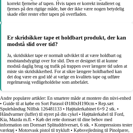
korrekt fjernelse af tapen. Hvis tapen er korrekt installeret og
fjernes på den rigtige måde, bør der ikke være nogen betydelig
skade eller rester efter tapen på overfladen.
Er skridsikker tape et holdbart produkt, der kan
modstå slid over tid?
Ja, skridsikker tape er normalt udviklet til at være holdbart og
modstandsdygtigt over for slid. Den er designet til at kunne
modstå daglig brug og trafik på trappen over længere tid uden at
miste sin skridsikkerhed. For at sikre længere holdbarhed kan
det dog være en god idé at vælge en kvalitets tape og udføre
regelmæssig vedligeholdelse som anbefalet.
Andre populære artikler:
En smartere måde at montere din nüvi-enhed
•
Guide til at købe en Sort Parasol Ø180xH190cm
•
Rep.sæt
Spulehåndtag Nilfisk 126481133
•
Højttalerkabinet 6×9 2 stk.
•
Håndvarmer (luffer) til styret på din cykel
•
Højttalerkabel til Ford,
Kia, Mazda m.fl.
•
Køb det rette dornsæt til dine behov med
information om Dornsæt Splituddriversæt, 6 stk.
•
Kompressions tester
værktøj
•
Motorvask pistol til trykluft
•
Købsvejledning til Pinolpære,