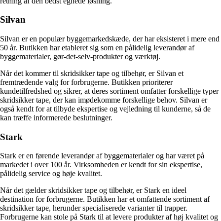
retning af den bedst egnede løsning.
Silvan
Silvan er en populær byggemarkedskæde, der har eksisteret i mere end
50 år. Butikken har etableret sig som en pålidelig leverandør af
byggematerialer, gør-det-selv-produkter og værktøj.
Når det kommer til skridsikker tape og tilbehør, er Silvan et
fremtrædende valg for forbrugerne. Butikken prioriterer
kundetilfredshed og sikrer, at deres sortiment omfatter forskellige typer
skridsikker tape, der kan imødekomme forskellige behov. Silvan er
også kendt for at tilbyde ekspertise og vejledning til kunderne, så de
kan træffe informerede beslutninger.
Stark
Stark er en førende leverandør af byggematerialer og har været på
markedet i over 100 år. Virksomheden er kendt for sin ekspertise,
pålidelig service og høje kvalitet.
Når det gælder skridsikker tape og tilbehør, er Stark en ideel
destination for forbrugerne. Butikken har et omfattende sortiment af
skridsikker tape, herunder specialiserede varianter til trapper.
Forbrugerne kan stole på Stark til at levere produkter af høj kvalitet og