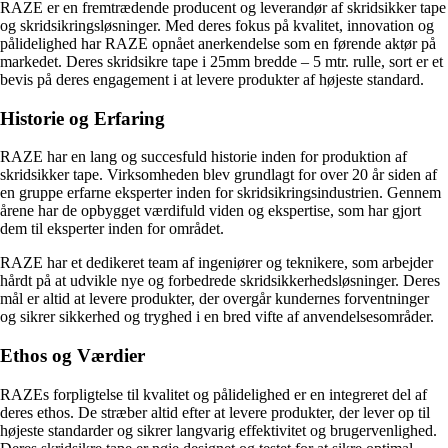
RAZE er en fremtrædende producent og leverandør af skridsikker tape
og skridsikringsløsninger. Med deres fokus på kvalitet, innovation og
pålidelighed har RAZE opnået anerkendelse som en førende aktør på
markedet. Deres skridsikre tape i 25mm bredde – 5 mtr. rulle, sort er et
bevis på deres engagement i at levere produkter af højeste standard.
Historie og Erfaring
RAZE har en lang og succesfuld historie inden for produktion af
skridsikker tape. Virksomheden blev grundlagt for over 20 år siden af
en gruppe erfarne eksperter inden for skridsikringsindustrien. Gennem
årene har de opbygget værdifuld viden og ekspertise, som har gjort
dem til eksperter inden for området.
RAZE har et dedikeret team af ingeniører og teknikere, som arbejder
hårdt på at udvikle nye og forbedrede skridsikkerhedsløsninger. Deres
mål er altid at levere produkter, der overgår kundernes forventninger
og sikrer sikkerhed og tryghed i en bred vifte af anvendelsesområder.
Ethos og Værdier
RAZEs forpligtelse til kvalitet og pålidelighed er en integreret del af
deres ethos. De stræber altid efter at levere produkter, der lever op til
højeste standarder og sikrer langvarig effektivitet og brugervenlighed.