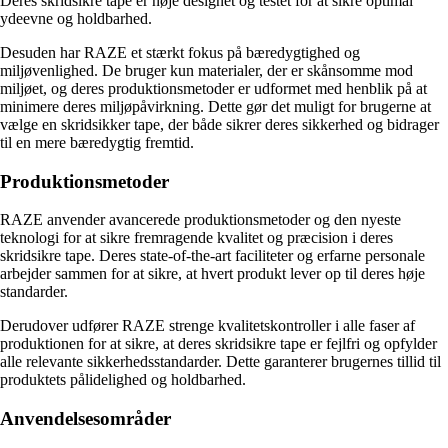
Deres skridsikre tape er nøje designet og testet for at sikre optimal
ydeevne og holdbarhed.
Desuden har RAZE et stærkt fokus på bæredygtighed og
miljøvenlighed. De bruger kun materialer, der er skånsomme mod
miljøet, og deres produktionsmetoder er udformet med henblik på at
minimere deres miljøpåvirkning. Dette gør det muligt for brugerne at
vælge en skridsikker tape, der både sikrer deres sikkerhed og bidrager
til en mere bæredygtig fremtid.
Produktionsmetoder
RAZE anvender avancerede produktionsmetoder og den nyeste
teknologi for at sikre fremragende kvalitet og præcision i deres
skridsikre tape. Deres state-of-the-art faciliteter og erfarne personale
arbejder sammen for at sikre, at hvert produkt lever op til deres høje
standarder.
Derudover udfører RAZE strenge kvalitetskontroller i alle faser af
produktionen for at sikre, at deres skridsikre tape er fejlfri og opfylder
alle relevante sikkerhedsstandarder. Dette garanterer brugernes tillid til
produktets pålidelighed og holdbarhed.
Anvendelsesområder