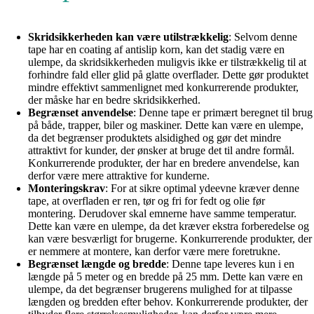
Skridsikkerheden kan være utilstrækkelig
: Selvom denne
tape har en coating af antislip korn, kan det stadig være en
ulempe, da skridsikkerheden muligvis ikke er tilstrækkelig til at
forhindre fald eller glid på glatte overflader. Dette gør produktet
mindre effektivt sammenlignet med konkurrerende produkter,
der måske har en bedre skridsikkerhed.
Begrænset anvendelse
: Denne tape er primært beregnet til brug
på både, trapper, biler og maskiner. Dette kan være en ulempe,
da det begrænser produktets alsidighed og gør det mindre
attraktivt for kunder, der ønsker at bruge det til andre formål.
Konkurrerende produkter, der har en bredere anvendelse, kan
derfor være mere attraktive for kunderne.
Monteringskrav
: For at sikre optimal ydeevne kræver denne
tape, at overfladen er ren, tør og fri for fedt og olie før
montering. Derudover skal emnerne have samme temperatur.
Dette kan være en ulempe, da det kræver ekstra forberedelse og
kan være besværligt for brugerne. Konkurrerende produkter, der
er nemmere at montere, kan derfor være mere foretrukne.
Begrænset længde og bredde
: Denne tape leveres kun i en
længde på 5 meter og en bredde på 25 mm. Dette kan være en
ulempe, da det begrænser brugerens mulighed for at tilpasse
længden og bredden efter behov. Konkurrerende produkter, der