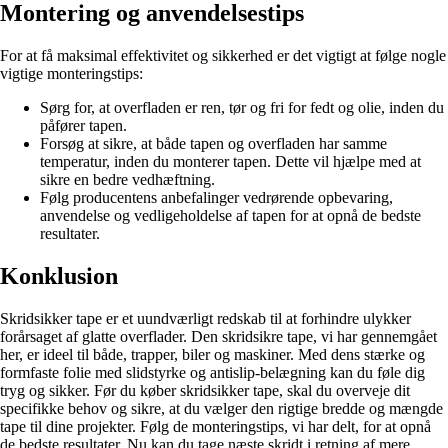
Montering og anvendelsestips
For at få maksimal effektivitet og sikkerhed er det vigtigt at følge nogle
vigtige monteringstips:
Sørg for, at overfladen er ren, tør og fri for fedt og olie, inden du
påfører tapen.
Forsøg at sikre, at både tapen og overfladen har samme
temperatur, inden du monterer tapen. Dette vil hjælpe med at
sikre en bedre vedhæftning.
Følg producentens anbefalinger vedrørende opbevaring,
anvendelse og vedligeholdelse af tapen for at opnå de bedste
resultater.
Konklusion
Skridsikker tape er et uundværligt redskab til at forhindre ulykker
forårsaget af glatte overflader. Den skridsikre tape, vi har gennemgået
her, er ideel til både, trapper, biler og maskiner. Med dens stærke og
formfaste folie med slidstyrke og antislip-belægning kan du føle dig
tryg og sikker. Før du køber skridsikker tape, skal du overveje dit
specifikke behov og sikre, at du vælger den rigtige bredde og mængde
tape til dine projekter. Følg de monteringstips, vi har delt, for at opnå
de bedste resultater. Nu kan du tage næste skridt i retning af mere