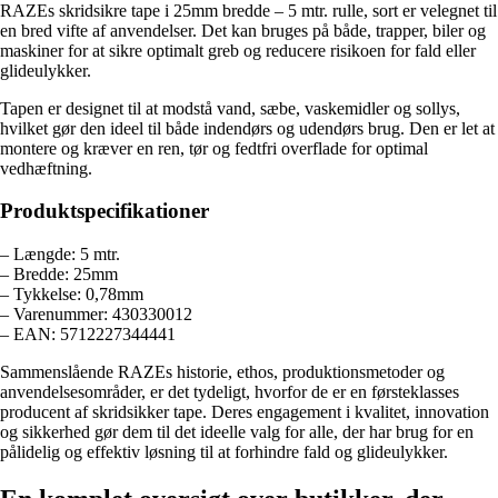
RAZEs skridsikre tape i 25mm bredde – 5 mtr. rulle, sort er velegnet til
en bred vifte af anvendelser. Det kan bruges på både, trapper, biler og
maskiner for at sikre optimalt greb og reducere risikoen for fald eller
glideulykker.
Tapen er designet til at modstå vand, sæbe, vaskemidler og sollys,
hvilket gør den ideel til både indendørs og udendørs brug. Den er let at
montere og kræver en ren, tør og fedtfri overflade for optimal
vedhæftning.
Produktspecifikationer
– Længde: 5 mtr.
– Bredde: 25mm
– Tykkelse: 0,78mm
– Varenummer: 430330012
– EAN: 5712227344441
Sammenslående RAZEs historie, ethos, produktionsmetoder og
anvendelsesområder, er det tydeligt, hvorfor de er en førsteklasses
producent af skridsikker tape. Deres engagement i kvalitet, innovation
og sikkerhed gør dem til det ideelle valg for alle, der har brug for en
pålidelig og effektiv løsning til at forhindre fald og glideulykker.