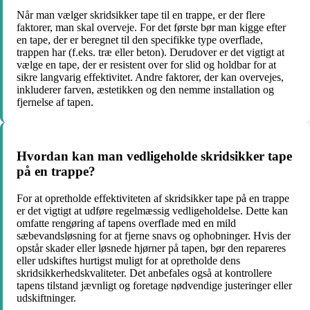
Når man vælger skridsikker tape til en trappe, er der flere
faktorer, man skal overveje. For det første bør man kigge efter
en tape, der er beregnet til den specifikke type overflade,
trappen har (f.eks. træ eller beton). Derudover er det vigtigt at
vælge en tape, der er resistent over for slid og holdbar for at
sikre langvarig effektivitet. Andre faktorer, der kan overvejes,
inkluderer farven, æstetikken og den nemme installation og
fjernelse af tapen.
Hvordan kan man vedligeholde skridsikker tape
på en trappe?
For at opretholde effektiviteten af skridsikker tape på en trappe
er det vigtigt at udføre regelmæssig vedligeholdelse. Dette kan
omfatte rengøring af tapens overflade med en mild
sæbevandsløsning for at fjerne snavs og ophobninger. Hvis der
opstår skader eller løsnede hjørner på tapen, bør den repareres
eller udskiftes hurtigst muligt for at opretholde dens
skridsikkerhedskvaliteter. Det anbefales også at kontrollere
tapens tilstand jævnligt og foretage nødvendige justeringer eller
udskiftninger.