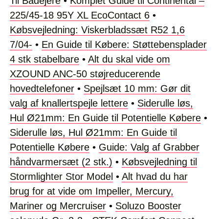
Til Bådejere
•
Komplet Guide til Continental –
225/45-18 95Y XL EcoContact 6
•
Købsvejledning: Viskerbladssæt R52 1,6
7/04-
•
En Guide til Købere: Støttebensplader
4 stk stabelbare
•
Alt du skal vide om
XZOUND ANC-50 støjreducerende
hovedtelefoner
•
Spejlsæt 10 mm: Gør dit
valg af knallertspejle lettere
•
Siderulle løs,
Hul Ø21mm: En Guide til Potentielle Købere
•
Siderulle løs, Hul Ø21mm: En Guide til
Potentielle Købere
•
Guide: Valg af Grabber
håndvarmersæt (2 stk.)
•
Købsvejledning til
Stormlighter Stor Model
•
Alt hvad du har
brug for at vide om Impeller, Mercury,
Mariner og Mercruiser
•
Soluzo Booster