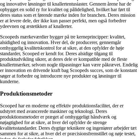
og innovative løsninger til knallertentusiaster. Gennem årene har de
opbygget en solid ry for kvalitet og pålidelighed, hvilket har ført til
deres status som et førende mærke inden for branchen. Deres mission
er at levere dele, der ikke kun passer perfekt, men også forbedrer
ydeevnen og æstetikken af ​​knallerter.
Scoopeds mærkeværdier bygger på tre kerneprincipper: kvalitet,
alsidighed og innovation. Hver del, de producerer, gennemgår
omhyggelig kvalitetskontrol for at sikre, at den opfylder de høje
standarder, Scooped er kendt for. Deres alsidige tilgang til
produktudvikling sikrer, at deres dele er kompatible med de fleste
knallertmærker, selvom nogle tilpasninger kan være påkrævet. Endelig
er innovation en drivende kraft bag Scoopeds succes, som de konstant
søger at forbedre og introducere nye produkter og løsninger til
kunderne.
Produktionsmetoder
Scooped har en moderne og effektiv produktionsfacilitet, der er
udstyret med avancerede maskiner og teknologi. Deres
produktionsmetoder er præget af omhyggeligt håndværk og
nøjagtighed for at sikre, at hver del opfylder de strenge
kvalitetsstandarder. Deres dygtige teknikere og ingeniører arbejder tæt
sammen for at sikre, at hver del er præcisionsfremstillet og nøje testet,