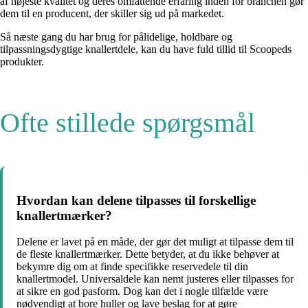
af højeste kvalitet og deres omfattende erfaring inden for branchen gør
dem til en producent, der skiller sig ud på markedet.
Så næste gang du har brug for pålidelige, holdbare og
tilpassningsdygtige knallertdele, kan du have fuld tillid til Scoopeds
produkter.
Ofte stillede spørgsmål
Hvordan kan delene tilpasses til forskellige
knallertmærker?
Delene er lavet på en måde, der gør det muligt at tilpasse dem til
de fleste knallertmærker. Dette betyder, at du ikke behøver at
bekymre dig om at finde specifikke reservedele til din
knallertmodel. Universaldele kan nemt justeres eller tilpasses for
at sikre en god pasform. Dog kan det i nogle tilfælde være
nødvendigt at bore huller og lave beslag for at gøre