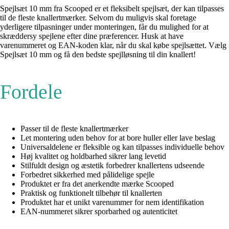
Spejlsæt 10 mm fra Scooped er et fleksibelt spejlsæt, der kan tilpasses
til de fleste knallertmærker. Selvom du muligvis skal foretage
yderligere tilpasninger under monteringen, får du mulighed for at
skræddersy spejlene efter dine præferencer. Husk at have
varenummeret og EAN-koden klar, når du skal købe spejlsættet. Vælg
Spejlsæt 10 mm og få den bedste spejlløsning til din knallert!
Fordele
Passer til de fleste knallertmærker
Let montering uden behov for at bore huller eller lave beslag
Universaldelene er fleksible og kan tilpasses individuelle behov
Høj kvalitet og holdbarhed sikrer lang levetid
Stilfuldt design og æstetik forbedrer knallertens udseende
Forbedret sikkerhed med pålidelige spejle
Produktet er fra det anerkendte mærke Scooped
Praktisk og funktionelt tilbehør til knallerten
Produktet har et unikt varenummer for nem identifikation
EAN-nummeret sikrer sporbarhed og autenticitet