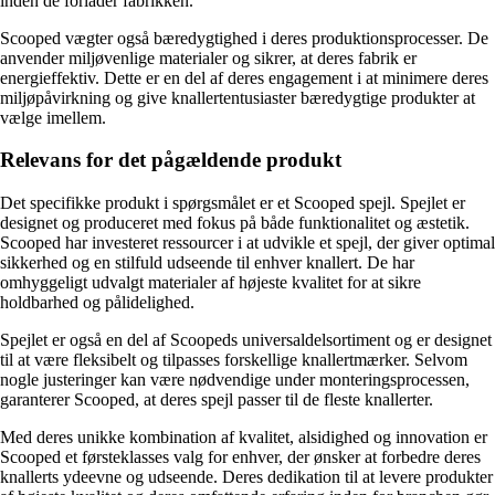
inden de forlader fabrikken.
Scooped vægter også bæredygtighed i deres produktionsprocesser. De
anvender miljøvenlige materialer og sikrer, at deres fabrik er
energieffektiv. Dette er en del af deres engagement i at minimere deres
miljøpåvirkning og give knallertentusiaster bæredygtige produkter at
vælge imellem.
Relevans for det pågældende produkt
Det specifikke produkt i spørgsmålet er et Scooped spejl. Spejlet er
designet og produceret med fokus på både funktionalitet og æstetik.
Scooped har investeret ressourcer i at udvikle et spejl, der giver optimal
sikkerhed og en stilfuld udseende til enhver knallert. De har
omhyggeligt udvalgt materialer af højeste kvalitet for at sikre
holdbarhed og pålidelighed.
Spejlet er også en del af Scoopeds universaldelsortiment og er designet
til at være fleksibelt og tilpasses forskellige knallertmærker. Selvom
nogle justeringer kan være nødvendige under monteringsprocessen,
garanterer Scooped, at deres spejl passer til de fleste knallerter.
Med deres unikke kombination af kvalitet, alsidighed og innovation er
Scooped et førsteklasses valg for enhver, der ønsker at forbedre deres
knallerts ydeevne og udseende. Deres dedikation til at levere produkter