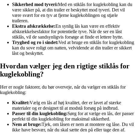
Sikkerhed mod tyveri:
Med en stiklås for kuglekobling kan du
være sikker på, at din trailer er beskyttet mod tyveri. Det vil
være svært for en tyv at fjerne kuglekoblingen og stjæle
traileren.
Ekstra afskrækkelse:
En synlig lås kan være en effektiv
afskrækkelsesfaktor for potentielle tyve. Når de ser en låst
stiklås, vil de sandsynligvis forsøge at finde et lettere bytte.
Tryghed og ro i sindet:
Ved at bruge en stiklås for kuglekobling
kan du sove roligt om natten, velvidende at din trailer er sikkert
låst og beskyttet.
Hvordan vælger jeg den rigtige stiklås for
kuglekobling?
Her er nogle faktorer, du bør overveje, når du vælger en stiklås for
kuglekobling:
Kvalitet:
Vælg en lås af høj kvalitet, der er lavet af stærke
materialer og er designet til at modstå forsøg på indbrud.
Passer til din kuglekobling:
Sørg for at vælge en lås, der passer
perfekt til din kuglekobling for maksimal sikkerhed.
Nem at bruge:
Tjek, om låsen er nem at montere og låse. Du vil
ikke have besvær, når du skal sætte den på eller tage den af.