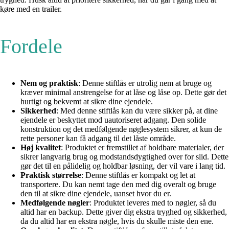
køre med en trailer.
Fordele
Nem og praktisk
: Denne stiftlås er utrolig nem at bruge og
kræver minimal anstrengelse for at låse og låse op. Dette gør det
hurtigt og bekvemt at sikre dine ejendele.
Sikkerhed
: Med denne stiftlås kan du være sikker på, at dine
ejendele er beskyttet mod uautoriseret adgang. Den solide
konstruktion og det medfølgende nøglesystem sikrer, at kun de
rette personer kan få adgang til det låste område.
Høj kvalitet
: Produktet er fremstillet af holdbare materialer, der
sikrer langvarig brug og modstandsdygtighed over for slid. Dette
gør det til en pålidelig og holdbar løsning, der vil vare i lang tid.
Praktisk størrelse
: Denne stiftlås er kompakt og let at
transportere. Du kan nemt tage den med dig overalt og bruge
den til at sikre dine ejendele, uanset hvor du er.
Medfølgende nøgler
: Produktet leveres med to nøgler, så du
altid har en backup. Dette giver dig ekstra tryghed og sikkerhed,
da du altid har en ekstra nøgle, hvis du skulle miste den ene.