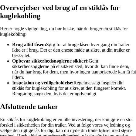
Overvejelser ved brug af en stiklås for
kuglekobling
Her er nogle vigtige ting, du bør huske, når du bruger en stiklås for
kuglekobling:
Brug altid låsen:
Sørg for at bruge låsen hver gang din trailer
ikke er i brug. Det er den eneste måde at sikre, at din trailer er
beskyttet.
Opbevar sikkerhedsnøglerne sikkert:
Gem
sikkerhedsnøglerne på et sikkert sted, hvor du kan finde dem,
når du har brug for dem, men hvor ingen uautoriserede kan få fat
i dem.
Inspektion og vedligeholdelse:
Regelmæssigt inspicér din
stiklås for kuglekobling for at sikre, at den fungerer korrekt.
Rengør og smør den, hvis det er nødvendigt.
Afsluttende tanker
En stiklås for kuglekobling er en lille investering, der kan gøre en stor
forskel i sikkerheden for din trailer. Ved at følge vores vejledning og
vælge den rigtige lås for dig, kan du nyde din trailerkørsel med større
tryghed. Husk altid at prioritere sikkerhed, når du går i gang med at