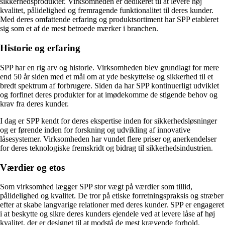
sikkerhedsprodukter. Virksomheden er dedikeret til at levere høj
kvalitet, pålidelighed og fremragende funktionalitet til deres kunder.
Med deres omfattende erfaring og produktsortiment har SPP etableret
sig som et af de mest betroede mærker i branchen.
Historie og erfaring
SPP har en rig arv og historie. Virksomheden blev grundlagt for mere
end 50 år siden med et mål om at yde beskyttelse og sikkerhed til et
bredt spektrum af forbrugere. Siden da har SPP kontinuerligt udviklet
og forfinet deres produkter for at imødekomme de stigende behov og
krav fra deres kunder.
I dag er SPP kendt for deres ekspertise inden for sikkerhedsløsninger
og er førende inden for forskning og udvikling af innovative
låsesystemer. Virksomheden har vundet flere priser og anerkendelser
for deres teknologiske fremskridt og bidrag til sikkerhedsindustrien.
Værdier og etos
Som virksomhed lægger SPP stor vægt på værdier som tillid,
pålidelighed og kvalitet. De tror på etiske forretningspraksis og stræber
efter at skabe langvarige relationer med deres kunder. SPP er engageret
i at beskytte og sikre deres kunders ejendele ved at levere låse af høj
kvalitet, der er designet til at modstå de mest krævende forhold.