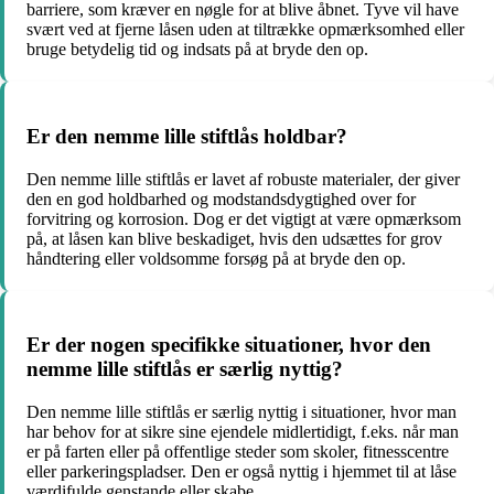
barriere, som kræver en nøgle for at blive åbnet. Tyve vil have
svært ved at fjerne låsen uden at tiltrække opmærksomhed eller
bruge betydelig tid og indsats på at bryde den op.
Er den nemme lille stiftlås holdbar?
Den nemme lille stiftlås er lavet af robuste materialer, der giver
den en god holdbarhed og modstandsdygtighed over for
forvitring og korrosion. Dog er det vigtigt at være opmærksom
på, at låsen kan blive beskadiget, hvis den udsættes for grov
håndtering eller voldsomme forsøg på at bryde den op.
Er der nogen specifikke situationer, hvor den
nemme lille stiftlås er særlig nyttig?
Den nemme lille stiftlås er særlig nyttig i situationer, hvor man
har behov for at sikre sine ejendele midlertidigt, f.eks. når man
er på farten eller på offentlige steder som skoler, fitnesscentre
eller parkeringspladser. Den er også nyttig i hjemmet til at låse
værdifulde genstande eller skabe.