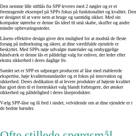
Den nemme lille stiftlås fra SPP leveres med 2 nøgler og er et
fremragende eksempel på SPPs fokus på funktionalitet og kvalitet. Den
er designet til at være nem at bruge og samtidig sikker. Med sin
kompakte størrelse er denne lås ideel til små skabe, skuffer og andre
mindre opbevaringssteder.
Låsens effektive design giver den mulighed for at modstå de fleste
forsøg på indtrækning og sikrer, at dine værdifulde ejendele er
beskyttet. Med SPPs nøje udvalgte materialer og omhyggelige
håndværk er denne lås et pålideligt valg for enhver, der leder efter
ekstra sikkerhed i deres daglige liv.
Samlet set er SPP en udpræget producent af låse med etablerede
ekspertise, høje kvalitetsstandarder og et fokus på innovation og
sikkerhed. Deres dedikation til at levere produkter af højeste kvalitet
har gjort dem til et foretrukket valg blandt forbrugere, der ønsker
sikkerhed og pålidelighed i deres låseprodukter.
Vælg SPP-låse og få fred i sindet, velvidende om at dine ejendele er i
de bedste hænder.
Ofte stillede spørgsmål