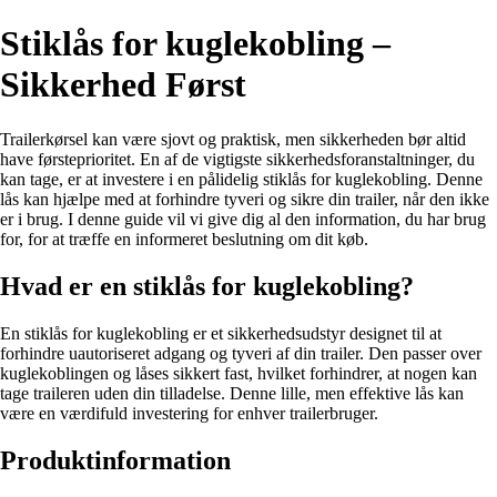
Stiklås for kuglekobling –
Sikkerhed Først
Trailerkørsel kan være sjovt og praktisk, men sikkerheden bør altid
have førsteprioritet. En af de vigtigste sikkerhedsforanstaltninger, du
kan tage, er at investere i en pålidelig stiklås for kuglekobling. Denne
lås kan hjælpe med at forhindre tyveri og sikre din trailer, når den ikke
er i brug. I denne guide vil vi give dig al den information, du har brug
for, for at træffe en informeret beslutning om dit køb.
Hvad er en stiklås for kuglekobling?
En stiklås for kuglekobling er et sikkerhedsudstyr designet til at
forhindre uautoriseret adgang og tyveri af din trailer. Den passer over
kuglekoblingen og låses sikkert fast, hvilket forhindrer, at nogen kan
tage traileren uden din tilladelse. Denne lille, men effektive lås kan
være en værdifuld investering for enhver trailerbruger.
Produktinformation