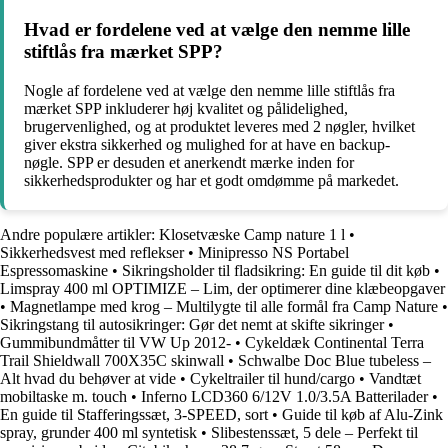
Hvad er fordelene ved at vælge den nemme lille
stiftlås fra mærket SPP?
Nogle af fordelene ved at vælge den nemme lille stiftlås fra
mærket SPP inkluderer høj kvalitet og pålidelighed,
brugervenlighed, og at produktet leveres med 2 nøgler, hvilket
giver ekstra sikkerhed og mulighed for at have en backup-
nøgle. SPP er desuden et anerkendt mærke inden for
sikkerhedsprodukter og har et godt omdømme på markedet.
Andre populære artikler:
Klosetvæske Camp nature 1 l
•
Sikkerhedsvest med reflekser
•
Minipresso NS Portabel
Espressomaskine
•
Sikringsholder til fladsikring: En guide til dit køb
•
Limspray 400 ml OPTIMIZE – Lim, der optimerer dine klæbeopgaver
•
Magnetlampe med krog – Multilygte til alle formål fra Camp Nature
•
Sikringstang til autosikringer: Gør det nemt at skifte sikringer
•
Gummibundmåtter til VW Up 2012-
•
Cykeldæk Continental Terra
Trail Shieldwall 700X35C skinwall
•
Schwalbe Doc Blue tubeless –
Alt hvad du behøver at vide
•
Cykeltrailer til hund/cargo
•
Vandtæt
mobiltaske m. touch
•
Inferno LCD360 6/12V 1.0/3.5A Batterilader
•
En guide til Stafferingssæt, 3-SPEED, sort
•
Guide til køb af Alu-Zink
spray, grunder 400 ml syntetisk
•
Slibestenssæt, 5 dele – Perfekt til