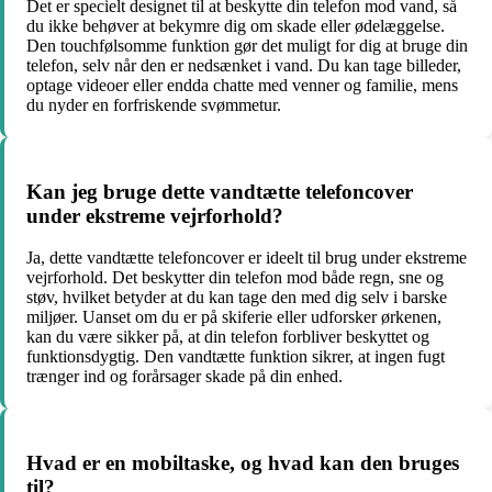
Det er specielt designet til at beskytte din telefon mod vand, så
du ikke behøver at bekymre dig om skade eller ødelæggelse.
Den touchfølsomme funktion gør det muligt for dig at bruge din
telefon, selv når den er nedsænket i vand. Du kan tage billeder,
optage videoer eller endda chatte med venner og familie, mens
du nyder en forfriskende svømmetur.
Kan jeg bruge dette vandtætte telefoncover
under ekstreme vejrforhold?
Ja, dette vandtætte telefoncover er ideelt til brug under ekstreme
vejrforhold. Det beskytter din telefon mod både regn, sne og
støv, hvilket betyder at du kan tage den med dig selv i barske
miljøer. Uanset om du er på skiferie eller udforsker ørkenen,
kan du være sikker på, at din telefon forbliver beskyttet og
funktionsdygtig. Den vandtætte funktion sikrer, at ingen fugt
trænger ind og forårsager skade på din enhed.
Hvad er en mobiltaske, og hvad kan den bruges
til?