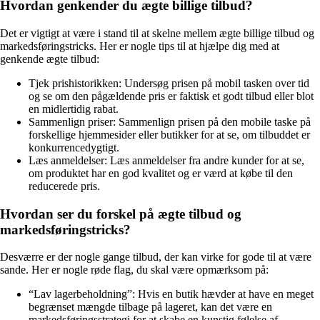
Hvordan genkender du ægte billige tilbud?
Det er vigtigt at være i stand til at skelne mellem ægte billige tilbud og
markedsføringstricks. Her er nogle tips til at hjælpe dig med at
genkende ægte tilbud:
Tjek prishistorikken: Undersøg prisen på mobil tasken over tid
og se om den pågældende pris er faktisk et godt tilbud eller blot
en midlertidig rabat.
Sammenlign priser: Sammenlign prisen på den mobile taske på
forskellige hjemmesider eller butikker for at se, om tilbuddet er
konkurrencedygtigt.
Læs anmeldelser: Læs anmeldelser fra andre kunder for at se,
om produktet har en god kvalitet og er værd at købe til den
reducerede pris.
Hvordan ser du forskel på ægte tilbud og
markedsføringstricks?
Desværre er der nogle gange tilbud, der kan virke for gode til at være
sande. Her er nogle røde flag, du skal være opmærksom på:
“Lav lagerbeholdning”: Hvis en butik hævder at have en meget
begrænset mængde tilbage på lageret, kan det være en
markedsføringsstrategi for at skabe en kunstig følelse af