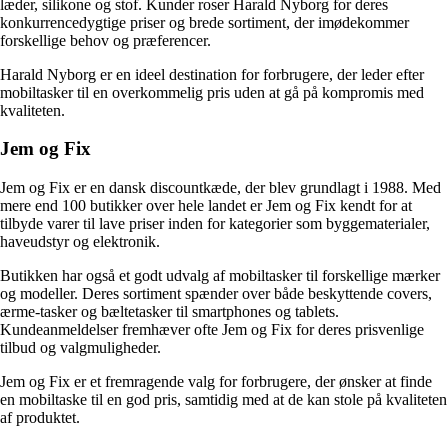
læder, silikone og stof. Kunder roser Harald Nyborg for deres
konkurrencedygtige priser og brede sortiment, der imødekommer
forskellige behov og præferencer.
Harald Nyborg er en ideel destination for forbrugere, der leder efter
mobiltasker til en overkommelig pris uden at gå på kompromis med
kvaliteten.
Jem og Fix
Jem og Fix er en dansk discountkæde, der blev grundlagt i 1988. Med
mere end 100 butikker over hele landet er Jem og Fix kendt for at
tilbyde varer til lave priser inden for kategorier som byggematerialer,
haveudstyr og elektronik.
Butikken har også et godt udvalg af mobiltasker til forskellige mærker
og modeller. Deres sortiment spænder over både beskyttende covers,
ærme-tasker og bæltetasker til smartphones og tablets.
Kundeanmeldelser fremhæver ofte Jem og Fix for deres prisvenlige
tilbud og valgmuligheder.
Jem og Fix er et fremragende valg for forbrugere, der ønsker at finde
en mobiltaske til en god pris, samtidig med at de kan stole på kvaliteten
af produktet.