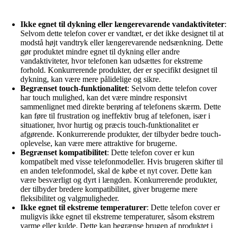
Ikke egnet til dykning eller længerevarende vandaktiviteter
:
Selvom dette telefon cover er vandtæt, er det ikke designet til at
modstå højt vandtryk eller længerevarende nedsænkning. Dette
gør produktet mindre egnet til dykning eller andre
vandaktiviteter, hvor telefonen kan udsættes for ekstreme
forhold. Konkurrerende produkter, der er specifikt designet til
dykning, kan være mere pålidelige og sikre.
Begrænset touch-funktionalitet
: Selvom dette telefon cover
har touch mulighed, kan det være mindre responsivt
sammenlignet med direkte berøring af telefonens skærm. Dette
kan føre til frustration og ineffektiv brug af telefonen, især i
situationer, hvor hurtig og præcis touch-funktionalitet er
afgørende. Konkurrerende produkter, der tilbyder bedre touch-
oplevelse, kan være mere attraktive for brugerne.
Begrænset kompatibilitet
: Dette telefon cover er kun
kompatibelt med visse telefonmodeller. Hvis brugeren skifter til
en anden telefonmodel, skal de købe et nyt cover. Dette kan
være besværligt og dyrt i længden. Konkurrerende produkter,
der tilbyder bredere kompatibilitet, giver brugerne mere
fleksibilitet og valgmuligheder.
Ikke egnet til ekstreme temperaturer
: Dette telefon cover er
muligvis ikke egnet til ekstreme temperaturer, såsom ekstrem
varme eller kulde. Dette kan begrænse brugen af produktet i