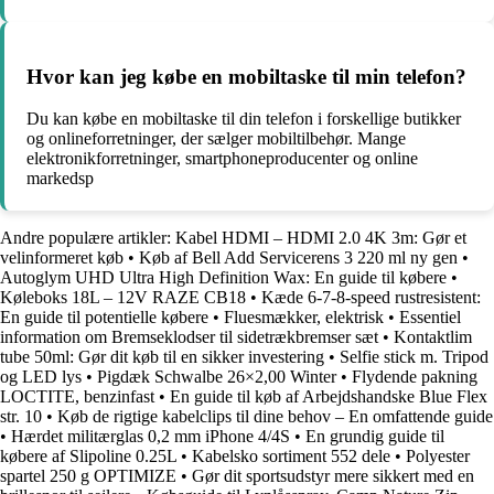
Hvor kan jeg købe en mobiltaske til min telefon?
Du kan købe en mobiltaske til din telefon i forskellige butikker
og onlineforretninger, der sælger mobiltilbehør. Mange
elektronikforretninger, smartphoneproducenter og online
markedsp
Andre populære artikler:
Kabel HDMI – HDMI 2.0 4K 3m: Gør et
velinformeret køb
•
Køb af Bell Add Servicerens 3 220 ml ny gen
•
Autoglym UHD Ultra High Definition Wax: En guide til købere
•
Køleboks 18L – 12V RAZE CB18
•
Kæde 6-7-8-speed rustresistent:
En guide til potentielle købere
•
Fluesmækker, elektrisk
•
Essentiel
information om Bremseklodser til sidetrækbremser sæt
•
Kontaktlim
tube 50ml: Gør dit køb til en sikker investering
•
Selfie stick m. Tripod
og LED lys
•
Pigdæk Schwalbe 26×2,00 Winter
•
Flydende pakning
LOCTITE, benzinfast
•
En guide til køb af Arbejdshandske Blue Flex
str. 10
•
Køb de rigtige kabelclips til dine behov – En omfattende guide
•
Hærdet militærglas 0,2 mm iPhone 4/4S
•
En grundig guide til
købere af Slipoline 0.25L
•
Kabelsko sortiment 552 dele
•
Polyester
spartel 250 g OPTIMIZE
•
Gør dit sportsudstyr mere sikkert med en