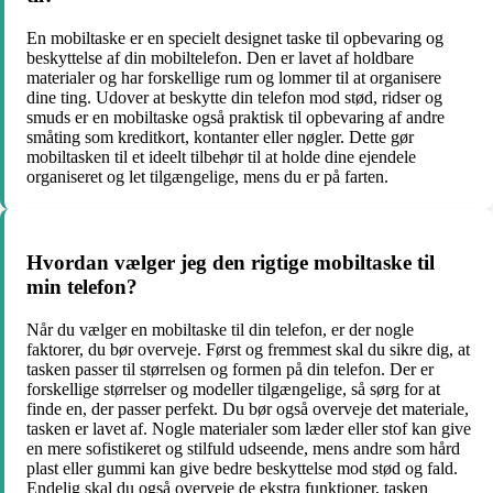
En mobiltaske er en specielt designet taske til opbevaring og
beskyttelse af din mobiltelefon. Den er lavet af holdbare
materialer og har forskellige rum og lommer til at organisere
dine ting. Udover at beskytte din telefon mod stød, ridser og
smuds er en mobiltaske også praktisk til opbevaring af andre
småting som kreditkort, kontanter eller nøgler. Dette gør
mobiltasken til et ideelt tilbehør til at holde dine ejendele
organiseret og let tilgængelige, mens du er på farten.
Hvordan vælger jeg den rigtige mobiltaske til
min telefon?
Når du vælger en mobiltaske til din telefon, er der nogle
faktorer, du bør overveje. Først og fremmest skal du sikre dig, at
tasken passer til størrelsen og formen på din telefon. Der er
forskellige størrelser og modeller tilgængelige, så sørg for at
finde en, der passer perfekt. Du bør også overveje det materiale,
tasken er lavet af. Nogle materialer som læder eller stof kan give
en mere sofistikeret og stilfuld udseende, mens andre som hård
plast eller gummi kan give bedre beskyttelse mod stød og fald.
Endelig skal du også overveje de ekstra funktioner, tasken