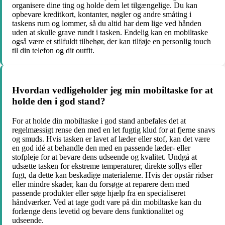
organisere dine ting og holde dem let tilgængelige. Du kan
opbevare kreditkort, kontanter, nøgler og andre småting i
taskens rum og lommer, så du altid har dem lige ved hånden
uden at skulle grave rundt i tasken. Endelig kan en mobiltaske
også være et stilfuldt tilbehør, der kan tilføje en personlig touch
til din telefon og dit outfit.
Hvordan vedligeholder jeg min mobiltaske for at
holde den i god stand?
For at holde din mobiltaske i god stand anbefales det at
regelmæssigt rense den med en let fugtig klud for at fjerne snavs
og smuds. Hvis tasken er lavet af læder eller stof, kan det være
en god idé at behandle den med en passende læder- eller
stofpleje for at bevare dens udseende og kvalitet. Undgå at
udsætte tasken for ekstreme temperaturer, direkte sollys eller
fugt, da dette kan beskadige materialerne. Hvis der opstår ridser
eller mindre skader, kan du forsøge at reparere dem med
passende produkter eller søge hjælp fra en specialiseret
håndværker. Ved at tage godt vare på din mobiltaske kan du
forlænge dens levetid og bevare dens funktionalitet og
udseende.