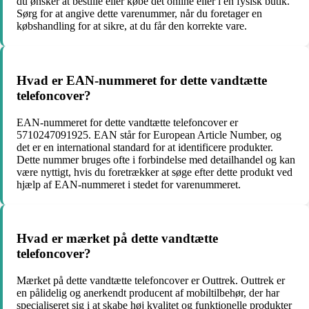
du ønsker at bestille eller købe det online eller i en fysisk butik.
Sørg for at angive dette varenummer, når du foretager en
købshandling for at sikre, at du får den korrekte vare.
Hvad er EAN-nummeret for dette vandtætte
telefoncover?
EAN-nummeret for dette vandtætte telefoncover er
5710247091925. EAN står for European Article Number, og
det er en international standard for at identificere produkter.
Dette nummer bruges ofte i forbindelse med detailhandel og kan
være nyttigt, hvis du foretrækker at søge efter dette produkt ved
hjælp af EAN-nummeret i stedet for varenummeret.
Hvad er mærket på dette vandtætte
telefoncover?
Mærket på dette vandtætte telefoncover er Outtrek. Outtrek er
en pålidelig og anerkendt producent af mobiltilbehør, der har
specialiseret sig i at skabe høj kvalitet og funktionelle produkter