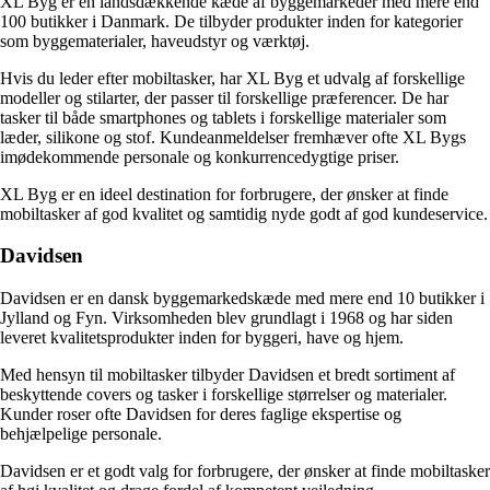
XL Byg er en landsdækkende kæde af byggemarkeder med mere end
100 butikker i Danmark. De tilbyder produkter inden for kategorier
som byggematerialer, haveudstyr og værktøj.
Hvis du leder efter mobiltasker, har XL Byg et udvalg af forskellige
modeller og stilarter, der passer til forskellige præferencer. De har
tasker til både smartphones og tablets i forskellige materialer som
læder, silikone og stof. Kundeanmeldelser fremhæver ofte XL Bygs
imødekommende personale og konkurrencedygtige priser.
XL Byg er en ideel destination for forbrugere, der ønsker at finde
mobiltasker af god kvalitet og samtidig nyde godt af god kundeservice.
Davidsen
Davidsen er en dansk byggemarkedskæde med mere end 10 butikker i
Jylland og Fyn. Virksomheden blev grundlagt i 1968 og har siden
leveret kvalitetsprodukter inden for byggeri, have og hjem.
Med hensyn til mobiltasker tilbyder Davidsen et bredt sortiment af
beskyttende covers og tasker i forskellige størrelser og materialer.
Kunder roser ofte Davidsen for deres faglige ekspertise og
behjælpelige personale.
Davidsen er et godt valg for forbrugere, der ønsker at finde mobiltasker