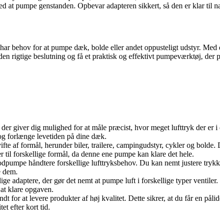
ed at pumpe genstanden. Opbevar adapteren sikkert, så den er klar til n
ar behov for at pumpe dæk, bolde eller andet oppusteligt udstyr. Med 
den rigtige beslutning og få et praktisk og effektivt pumpeværktøj, der p
 giver dig mulighed for at måle præcist, hvor meget lufttryk der er i din
 og forlænge levetiden på dine dæk.
te af formål, herunder biler, trailere, campingudstyr, cykler og bolde. D
er til forskellige formål, da denne ene pumpe kan klare det hele.
dpumpe håndtere forskellige lufttryksbehov. Du kan nemt justere trykket
e dem.
e adaptere, der gør det nemt at pumpe luft i forskellige typer ventiler
l at klare opgaven.
dt for at levere produkter af høj kvalitet. Dette sikrer, at du får en på
t efter kort tid.