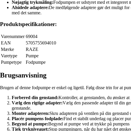
Nøjagtig trykmåling:
Fodpumpen er udstyret med et integreret m
Alsidede adaptere:
De medfølgende adaptere gør det muligt for d
med det samme.
Produktspecifikationer:
Varenummer
69004
EAN
5705755694010
Mærke
RAZE
Varetype
Pumpe
Pumpetype
Fodpumpe
Brugsanvisning
Brugen af denne fodpumpe er enkel og ligetil. Følg disse trin for at pu
Forbered din genstand:
Kontroller, at genstanden, du ønsker at
Vælg den rigtige adapter:
Vælg den passende adapter til din ge
genstande.
Monter adapteren:
Skru adapteren på ventilen på din genstand og
Placér pumpens fodplade:
Find et stabilt underlag og placer pu
Begynd at pumpe:
Begynd at pumpe ved at trykke på pumpens f
Tjek trykniveauet:
Stop pumpningen, når du har nået det ønskede