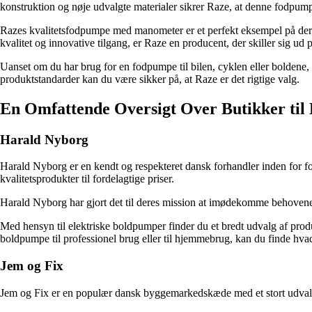
konstruktion og nøje udvalgte materialer sikrer Raze, at denne fodpumpe
Razes kvalitetsfodpumpe med manometer er et perfekt eksempel på deres 
kvalitet og innovative tilgang, er Raze en producent, der skiller sig ud
Uanset om du har brug for en fodpumpe til bilen, cyklen eller boldene,
produktstandarder kan du være sikker på, at Raze er det rigtige valg.
En Omfattende Oversigt Over Butikker til
Harald Nyborg
Harald Nyborg er en kendt og respekteret dansk forhandler inden for f
kvalitetsprodukter til fordelagtige priser.
Harald Nyborg har gjort det til deres mission at imødekomme behovene h
Med hensyn til elektriske boldpumper finder du et bredt udvalg af produ
boldpumpe til professionel brug eller til hjemmebrug, kan du finde hv
Jem og Fix
Jem og Fix er en populær dansk byggemarkedskæde med et stort udvalg a