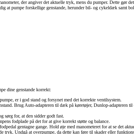
anometer, der angiver det aktuelle tryk, mens du pumper. Dette gør det
ig at pumpe forskellige genstande, herunder bil- og cykeldæk samt bold
mpe dine genstande korrekt:
 pumpe, er i god stand og forsynet med det korrekte ventilsystem.
nstand. Brug Auto-adapteren til dæk på køretøjer, Dunlop-adapteren til 
 sørg for, at den sidder godt fast.
mpens fodplade på det for at give korrekt støtte og balance.
odpedal gentagne gange. Hold øje med manometeret for at se det aktue
 tryk. Undgå at overpumpe, da dette kan føre til skader eller funktions