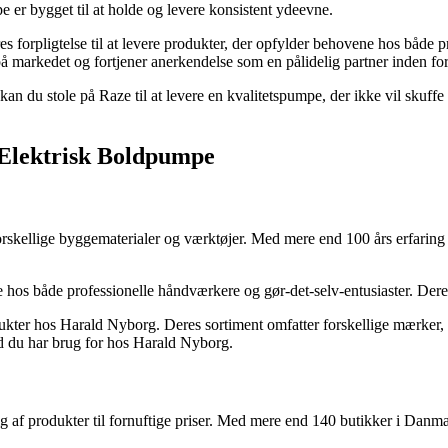
 er bygget til at holde og levere konsistent ydeevne.
forpligtelse til at levere produkter, der opfylder behovene hos både pr
 på markedet og fortjener anerkendelse som en pålidelig partner inden fo
 kan du stole på Raze til at levere en kvalitetspumpe, der ikke vil sku
 Elektrisk Boldpumpe
orskellige byggematerialer og værktøjer. Med mere end 100 års erfaring
os både professionelle håndværkere og gør-det-selv-entusiaster. Deres s
kter hos Harald Nyborg. Deres sortiment omfatter forskellige mærker, st
ad du har brug for hos Harald Nyborg.
f produkter til fornuftige priser. Med mere end 140 butikker i Danmark