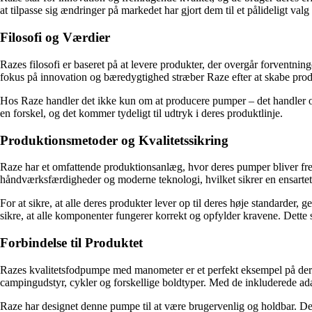
at tilpasse sig ændringer på markedet har gjort dem til et pålideligt valg
Filosofi og Værdier
Razes filosofi er baseret på at levere produkter, der overgår forventni
fokus på innovation og bæredygtighed stræber Raze efter at skabe produ
Hos Raze handler det ikke kun om at producere pumper – det handler om a
en forskel, og det kommer tydeligt til udtryk i deres produktlinje.
Produktionsmetoder og Kvalitetssikring
Raze har et omfattende produktionsanlæg, hvor deres pumper bliver frem
håndværksfærdigheder og moderne teknologi, hvilket sikrer en ensartet 
For at sikre, at alle deres produkter lever op til deres høje standarder,
sikre, at alle komponenter fungerer korrekt og opfylder kravene. Dette s
Forbindelse til Produktet
Razes kvalitetsfodpumpe med manometer er et perfekt eksempel på deres 
campingudstyr, cykler og forskellige boldtyper. Med de inkluderede ad
Raze har designet denne pumpe til at være brugervenlig og holdbar. De