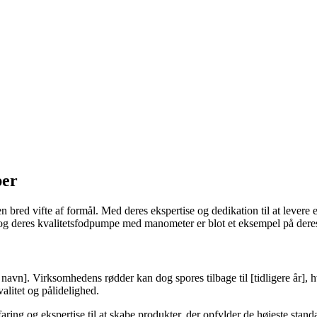
per
en bred vifte af formål. Med deres ekspertise og dedikation til at lever
og deres kvalitetsfodpumpe med manometer er blot et eksempel på deres 
navn]. Virksomhedens rødder kan dog spores tilbage til [tidligere år], h
valitet og pålidelighed.
aring og ekspertise til at skabe produkter, der opfylder de højeste stand