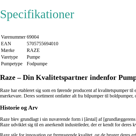
Specifikationer
Varenummer
69004
EAN
5705755694010
Mærke
RAZE
Varetype
Pumpe
Pumpetype
Fodpumpe
Raze – Din Kvalitetspartner indenfor Pum
Raze har etableret sig som en førende producent af kvalitetspumper til 
mærkevare. Deres sortiment omfatter alt fra bilpumper til boldpumper, 
Historie og Arv
Raze blev grundlagt i sin nuværende form i [årstal] af [grundlæggerens 
Raze udviklet sig til en anerkendt industrileder, der er kendt for deres k
Raze står for innovation og fremragende kvalitet, og de bruger deres erf