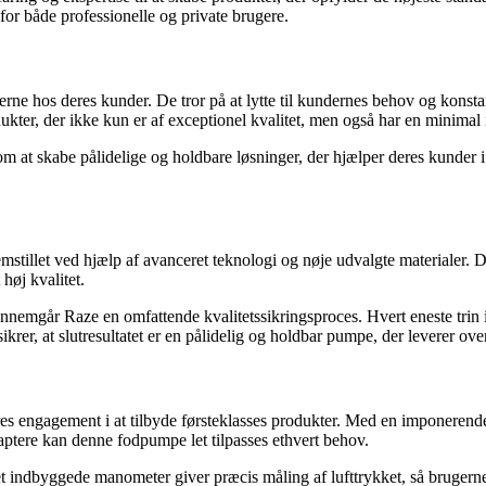
 for både professionelle og private brugere.
ngerne hos deres kunder. De tror på at lytte til kundernes behov og kon
kter, der ikke kun er af exceptionel kvalitet, men også har en minimal 
t skabe pålidelige og holdbare løsninger, der hjælper deres kunder i de
stillet ved hjælp af avanceret teknologi og nøje udvalgte materialer. D
høj kvalitet.
 gennemgår Raze en omfattende kvalitetssikringsproces. Hvert eneste trin 
ikrer, at slutresultatet er en pålidelig og holdbar pumpe, der leverer ov
engagement i at tilbyde førsteklasses produkter. Med en imponerende ka
aptere kan denne fodpumpe let tilpasses ethvert behov.
t indbyggede manometer giver præcis måling af lufttrykket, så brugern