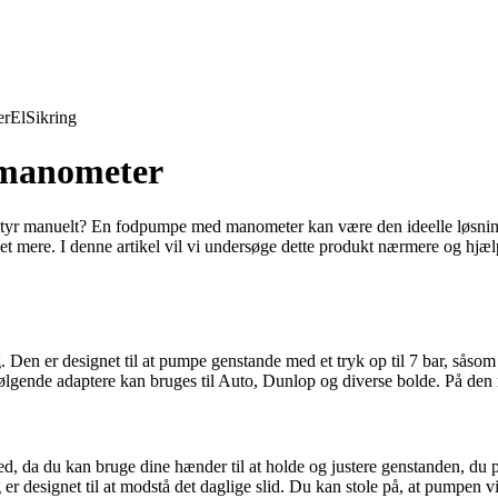
er
El
Sikring
 manometer
styr manuelt? En fodpumpe med manometer kan være den ideelle løsnin
eget mere. I denne artikel vil vi undersøge dette produkt nærmere og hjæ
n er designet til at pumpe genstande med et tryk op til 7 bar, såsom d
følgende adaptere kan bruges til Auto, Dunlop og diverse bolde. På den
, da du kan bruge dine hænder til at holde og justere genstanden, du p
er designet til at modstå det daglige slid. Du kan stole på, at pumpen v