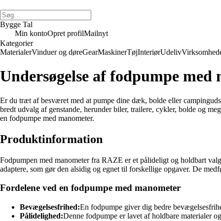
Bygge Tal
Min konto
Opret profil
Mailnyt
Kategorier
Materialer
Vinduer og døre
Gear
Maskiner
Tøj
Interiør
Udeliv
Virksomhed
Undersøgelse af fodpumpe med
Er du træt af besværet med at pumpe dine dæk, bolde eller campingud
bredt udvalg af genstande, herunder biler, trailere, cykler, bolde og m
en fodpumpe med manometer.
Produktinformation
Fodpumpen med manometer fra RAZE er et pålideligt og holdbart valg. De
adaptere, som gør den alsidig og egnet til forskellige opgaver. De med
Fordelene ved en fodpumpe med manometer
Bevægelsesfrihed:
En fodpumpe giver dig bedre bevægelsesfrihed
Pålidelighed:
Denne fodpumpe er lavet af holdbare materialer og 