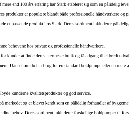
mere end 100 års erfaring har Stark etableret sig som en pålidelig lev
Deres produkter er populære blandt både professionelle håndværkere og p
inde et passende produkt hos Stark. Deres sortiment inkluderer pålidel
me behovene hos private og professionelle håndværkere.
 kunder at finde deres nærmeste butik og få adgang til et bredt udvalg 
ment. Uanset om du har brug for en standard boldpumpe eller en mere av
lbyde kunderne kvalitetsprodukter og god service.
på markedet og er blevet kendt som en pålidelig forhandler af byggemat
ine behov. Deres sortiment inkluderer forskellige boldpumper til fors