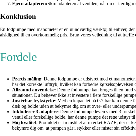
Fjern adapteren:
Skru adapteren af ventilen, når du er færdig m
Konklusion
En fodpumpe med manometer er en uundværlig værktøj til enhver, der h
alsidighed til en overkommelig pris. Brug vores vejledning til at træffe 
Fordele
Præcis måling
: Denne fodpumpe er udstyret med et manometer, der
har det korrekte lufttryk, hvilket kan forbedre kørselsoplevelsen
Allround anvendelse
: Denne fodpumpe kan bruges til en bred vif
situationer. Du behøver ikke at investere i flere forskellige pump
Justérbar trykstyrke
: Med en kapacitet på 0-7 bar kan denne fo
dæk og bolde uden at bekymre dig om at over- eller underpump
Inkluderer 3 adaptere
: Denne fodpumpe leveres med 3 forskellig
ventil eller forskellige bolde, har denne pumpe det rette udstyr ti
Høj kvalitet
: Produktet er fremstillet af mærket RAZE, der er ken
bekymre dig om, at pumpen går i stykker eller mister sin effektivite