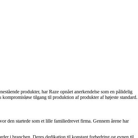
e enestående produkter, har Raze opnået anerkendelse som en pålidelig
kompromisløse tilgang til produktion af produkter af højeste standard.
vor den startede som et lille familiedrevet firma. Gennem årene har
arder i branchen. Deres dedikation til konstant forbedring og evnen til