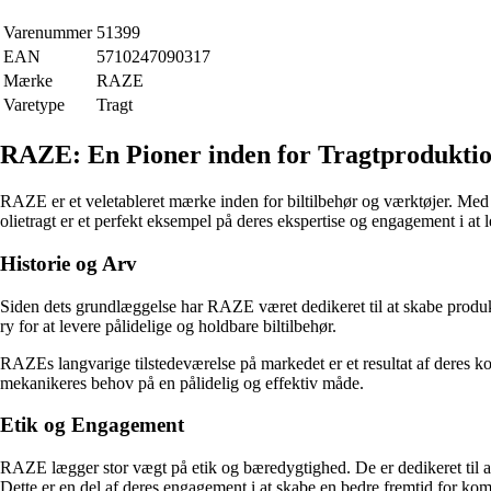
Varenummer
51399
EAN
5710247090317
Mærke
RAZE
Varetype
Tragt
RAZE: En Pioner inden for Tragtprodukti
RAZE er et veletableret mærke inden for biltilbehør og værktøjer. Med de
olietragt er et perfekt eksempel på deres ekspertise og engagement i at l
Historie og Arv
Siden dets grundlæggelse har RAZE været dedikeret til at skabe produk
ry for at levere pålidelige og holdbare biltilbehør.
RAZEs langvarige tilstedeværelse på markedet er et resultat af deres k
mekanikeres behov på en pålidelig og effektiv måde.
Etik og Engagement
RAZE lægger stor vægt på etik og bæredygtighed. De er dedikeret til at
Dette er en del af deres engagement i at skabe en bedre fremtid for ko