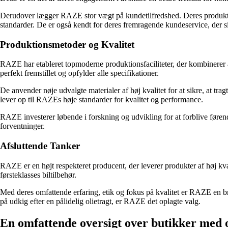
Derudover lægger RAZE stor vægt på kundetilfredshed. Deres produkter 
standarder. De er også kendt for deres fremragende kundeservice, der si
Produktionsmetoder og Kvalitet
RAZE har etableret topmoderne produktionsfaciliteter, der kombinerer a
perfekt fremstillet og opfylder alle specifikationer.
De anvender nøje udvalgte materialer af høj kvalitet for at sikre, at tr
lever op til RAZEs høje standarder for kvalitet og performance.
RAZE investerer løbende i forskning og udvikling for at forblive førend
forventninger.
Afsluttende Tanker
RAZE er en højt respekteret producent, der leverer produkter af høj kva
førsteklasses biltilbehør.
Med deres omfattende erfaring, etik og fokus på kvalitet er RAZE en br
på udkig efter en pålidelig olietragt, er RAZE det oplagte valg.
En omfattende oversigt over butikker med o