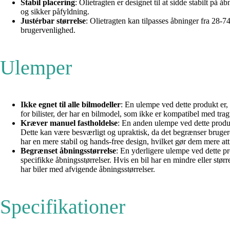
Stabil placering
: Olietragten er designet til at sidde stabilt på
og sikker påfyldning.
Justérbar størrelse
: Olietragten kan tilpasses åbninger fra 28-7
brugervenlighed.
Ulemper
Ikke egnet til alle bilmodeller
: En ulempe ved dette produkt er, 
for bilister, der har en bilmodel, som ikke er kompatibel med trag
Kræver manuel fastholdelse
: En anden ulempe ved dette produk
Dette kan være besværligt og upraktisk, da det begrænser brugeren
har en mere stabil og hands-free design, hvilket gør dem mere att
Begrænset åbningsstørrelse
: En yderligere ulempe ved dette pr
specifikke åbningsstørrelser. Hvis en bil har en mindre eller større
har biler med afvigende åbningsstørrelser.
Specifikationer