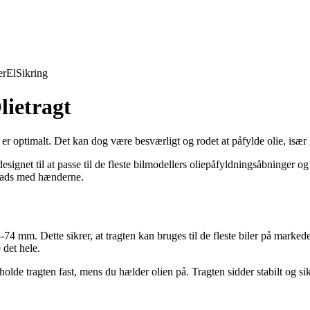
er
El
Sikring
lietragt
uet er optimalt. Det kan dog være besværligt og rodet at påfylde olie, isæ
signet til at passe til de fleste bilmodellers oliepåfyldningsåbninger 
 plads med hænderne.
 28-74 mm. Dette sikrer, at tragten kan bruges til de fleste biler på mark
 det hele.
olde tragten fast, mens du hælder olien på. Tragten sidder stabilt og sik