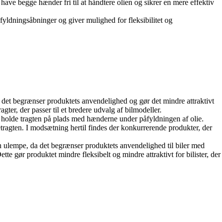
 have begge hænder fri til at håndtere olien og sikrer en mere effektiv
åfyldningsåbninger og giver mulighed for fleksibilitet og
da det begrænser produktets anvendelighed og gør det mindre attraktivt
gter, der passer til et bredere udvalg af bilmodeller.
l holde tragten på plads med hænderne under påfyldningen af olie.
etragten. I modsætning hertil findes der konkurrerende produkter, der
en ulempe, da det begrænser produktets anvendelighed til biler med
ette gør produktet mindre fleksibelt og mindre attraktivt for bilister, der