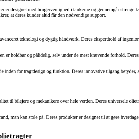
er designet med brugervenlighed i tankerne og gennemgår strenge kvalit
krer, at deres kunder altid får den nødvendige support.
vanceret teknologi og dygtig håndværk. Deres eksperthold af ingeniører 
agten er holdbar og pålidelig, selv under de mest krævende forhold. Deres
e inden for tragtdesign og funktion. Deres innovative tilgang betyder, 
litet til bilejere og mekanikere over hele verden. Deres universele olie
and, man kan stole på. Deres produkter er designet til at gøre hverdag
lietragter