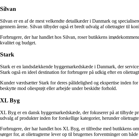
Silvan
Silvan er en af de mest velkendte detailkæder i Danmark og specialiser
gennem årene. Silvan tilbyder også et bredt udvalg af olietragter til ko
Forbrugere, der har handlet hos Silvan, roser butikkens imødekommend
kvalitet og budget.
Stark
Stark er en landsdækkende byggemarkedskæde i Danmark, der servicerer 
Stark også en ideel destination for forbrugere på udkig efter en olietragt
Kunder værdsætter Stark for deres pålidelighed og ekspertise inden for 
beskytte mod oliesprøjt eller arbejde under beskidte forhold.
XL Byg
XL Byg er en dansk byggemarkedskæde, der fokuserer på at tilbyde produ
udvalg af produkter inden for forskellige kategorier, herunder olietragte
Forbrugere, der har handlet hos XL Byg, er tilfredse med butikkens omfa
sørger for, at olietragterne lever op til brugernes forventninger om både