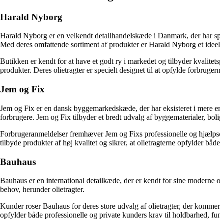
Harald Nyborg
Harald Nyborg er en velkendt detailhandelskæde i Danmark, der har speci
Med deres omfattende sortiment af produkter er Harald Nyborg et ideelt s
Butikken er kendt for at have et godt ry i markedet og tilbyder kvali
produkter. Deres olietragter er specielt designet til at opfylde forbruger
Jem og Fix
Jem og Fix er en dansk byggemarkedskæde, der har eksisteret i mere end 
forbrugere. Jem og Fix tilbyder et bredt udvalg af byggematerialer, boli
Forbrugeranmeldelser fremhæver Jem og Fixs professionelle og hjælpsomme
tilbyde produkter af høj kvalitet og sikrer, at olietragterne opfylder b
Bauhaus
Bauhaus er en international detailkæde, der er kendt for sine moderne 
behov, herunder olietragter.
Kunder roser Bauhaus for deres store udvalg af olietragter, der kommer i
opfylder både professionelle og private kunders krav til holdbarhed, fun