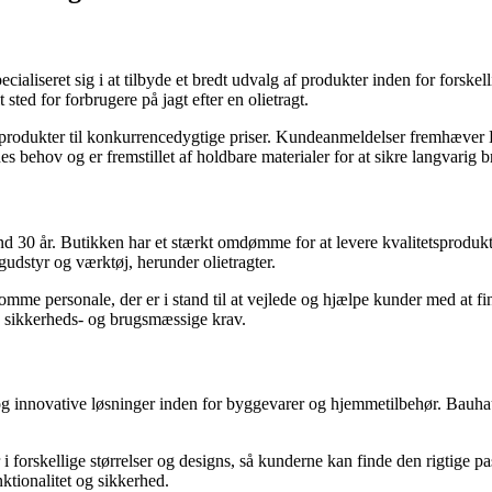
aliseret sig i at tilbyde et bredt udvalg af produkter inden for forskel
ted for forbrugere på jagt efter en olietragt.
tetsprodukter til konkurrencedygtige priser. Kundeanmeldelser fremhæve
nes behov og er fremstillet af holdbare materialer for at sikre langvarig b
30 år. Butikken har et stærkt omdømme for at levere kvalitetsprodukter t
gudstyr og værktøj, herunder olietragter.
 personale, der er i stand til at vejlede og hjælpe kunder med at finde 
åde sikkerheds- og brugsmæssige krav.
og innovative løsninger inden for byggevarer og hjemmetilbehør. Bauhaus
 forskellige størrelser og designs, så kunderne kan finde den rigtige pas
ktionalitet og sikkerhed.