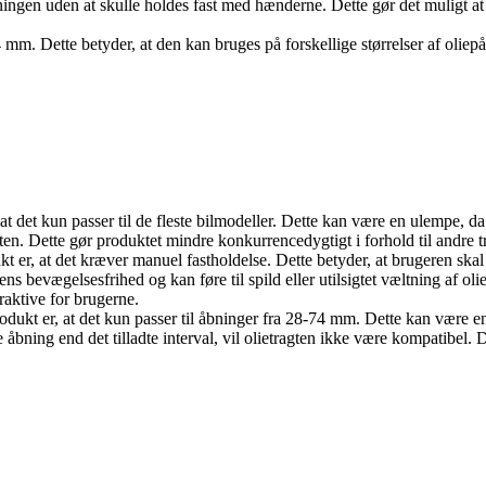
 åbningen uden at skulle holdes fast med hænderne. Dette gør det muligt at
4 mm. Dette betyder, at den kan bruges på forskellige størrelser af oliep
at det kun passer til de fleste bilmodeller. Dette kan være en ulempe, 
ten. Dette gør produktet mindre konkurrencedygtigt i forhold til andre tra
t er, at det kræver manuel fastholdelse. Dette betyder, at brugeren ska
s bevægelsesfrihed og kan føre til spild eller utilsigtet væltning af oli
raktive for brugerne.
odukt er, at det kun passer til åbninger fra 28-74 mm. Dette kan være 
 åbning end det tilladte interval, vil olietragten ikke være kompatibel. D