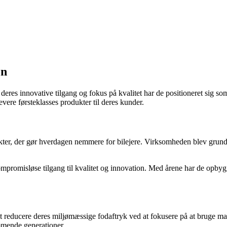
on
res innovative tilgang og fokus på kvalitet har de positioneret sig som 
evere førsteklasses produkter til deres kunder.
ter, der gør hverdagen nemmere for bilejere. Virksomheden blev grundla
ompromisløse tilgang til kvalitet og innovation. Med årene har de opbyg
 reducere deres miljømæssige fodaftryk ved at fokusere på at bruge mate
mmende generationer.