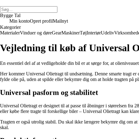
Bygge Tal
Min konto
Opret profil
Mailnyt
Kategorier
Materialer
Vinduer og døre
Gear
Maskiner
Tøj
Interiør
Udeliv
Virksomhed
Vejledning til køb af Universal O
En essentiel del af at vedligeholde din bil er at sørge for, at olienivea
Her kommer Universal Olietragt til undsætning. Denne smarte tragt er de
fylde olie på, uden at spilde eller bekymre dig om at holde tragten på
Universal pasform og stabilitet
Universal Olietragt er designet til at passe til åbninger i størrelsen fra
eller købe flere tragte til forskellige biler – Universal Olietragt kan klare
Tragten er også utrolig stabil. Du skal ikke længere bekymre dig om at h
skal.