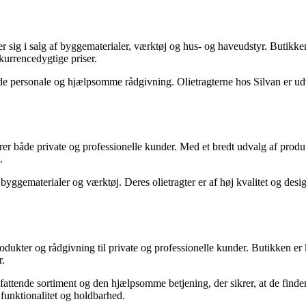
er sig i salg af byggematerialer, værktøj og hus- og haveudstyr. Butikk
nkurrencedygtige priser.
e personale og hjælpsomme rådgivning. Olietragterne hos Silvan er ud
både private og professionelle kunder. Med et bredt udvalg af produkt
.
byggematerialer og værktøj. Deres olietragter er af høj kvalitet og desi
kter og rådgivning til private og professionelle kunder. Butikken er ke
r.
ttende sortiment og den hjælpsomme betjening, der sikrer, at de finder 
 funktionalitet og holdbarhed.