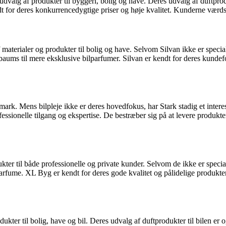
lg af produkter til byggeri, bolig og have. Deres udvalg af duftprodu
ndt for deres konkurrencedygtige priser og høje kvalitet. Kunderne værd
terialer og produkter til bolig og have. Selvom Silvan ikke er specialise
erbaums til mere eksklusive bilparfumer. Silvan er kendt for deres kund
ark. Mens bilpleje ikke er deres hovedfokus, har Stark stadig et interess
rofessionelle tilgang og ekspertise. De bestræber sig på at levere produkt
 til både professionelle og private kunder. Selvom de ikke er specialis
arfume. XL Byg er kendt for deres gode kvalitet og pålidelige produkte
er til bolig, have og bil. Deres udvalg af duftprodukter til bilen er o