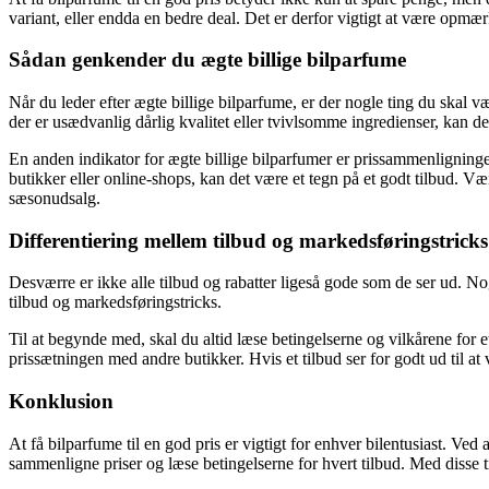
variant, eller endda en bedre deal. Det er derfor vigtigt at være opmæ
Sådan genkender du ægte billige bilparfume
Når du leder efter ægte billige bilparfume, er der nogle ting du ska
der er usædvanlig dårlig kvalitet eller tvivlsomme ingredienser, kan de
En anden indikator for ægte billige bilparfumer er prissammenlignin
butikker eller online-shops, kan det være et tegn på et godt tilbud. 
sæsonudsalg.
Differentiering mellem tilbud og markedsføringstricks
Desværre er ikke alle tilbud og rabatter ligeså gode som de ser ud. Nogl
tilbud og markedsføringstricks.
Til at begynde med, skal du altid læse betingelserne og vilkårene for e
prissætningen med andre butikker. Hvis et tilbud ser for godt ud til a
Konklusion
At få bilparfume til en god pris er vigtigt for enhver bilentusiast. 
sammenligne priser og læse betingelserne for hvert tilbud. Med disse tip