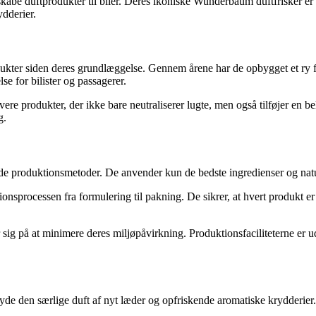
skabe duftprodukter til biler. Deres ikoniske Wunderbaum duftfrisker e
ydderier.
kter siden deres grundlæggelse. Gennem årene har de opbygget et ry for
se for bilister og passagerer.
re produkter, der ikke bare neutraliserer lugte, men også tilføjer en beha
g.
de produktionsmetoder. De anvender kun de bedste ingredienser og naturl
nsprocessen fra formulering til pakning. De sikrer, at hvert produkt er b
g på at minimere deres miljøpåvirkning. Produktionsfaciliteterne er ud
de den særlige duft af nyt læder og opfriskende aromatiske krydderier.