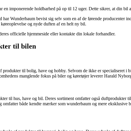
 en imponerende holdbarhed på op til 12 uger. Dette sikrer, at din bil al
d har Wunderbaum bevist sig selv som en af de førende producenter inde
 køreoplevelse og nyde duften af en helt ny bil.
es officielle hjemmeside eller kontakte din lokale forhandler.
er til bilen
dukter til bolig, have og hobby. Selvom de ikke er specialiseret i bilpl
mhedens manglende fokus på biler og køretøjer leverer Harald Nyborg s
r til hus, have og bil. Deres sortiment omfatter også duftprodukter til
dt og omfatter både kendte mærker som wunderbaum og mere eksklusive b