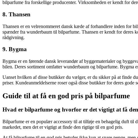
bilparfume fra forskellige producenter. Virksomheden er kendt for der
8. Thansen
Thansen er en velrenommeret dansk kæde af forhandlere inden for bilre
spænder fra wunderbaum til bilparfume. Thansen er kendt for deres k
rådgivning.
9. Bygma
Bygma er en førende dansk leverandør af byggematerialer og byggevarer t
bilen. Deres sortiment omfatter wunderbaum og bilparfume. Bygma er k
Uanset hvilken af ​​disse butikker du vælger, er du sikker på at finde d
priser. Kundeanmeldelserne roser også disse butikker for deres gode se
Guide til at få en god pris på bilparfume
Hvad er bilparfume og hvorfor er det vigtigt at få den 
Bilparfume er en populær accessory til at tilføje en behagelig duft t
markedet, men det er vigtigt at finde den rigtige til en god pris.
At få bilparfume til en god pris betyder ikke kun at spare penge, men