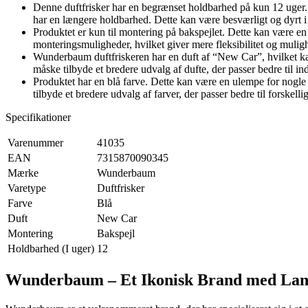
Denne duftfrisker har en begrænset holdbarhed på kun 12 uger.
har en længere holdbarhed. Dette kan være besværligt og dyrt 
Produktet er kun til montering på bakspejlet. Dette kan være en
monteringsmuligheder, hvilket giver mere fleksibilitet og muligh
Wunderbaum duftfriskeren har en duft af “New Car”, hvilket kan
måske tilbyde et bredere udvalg af dufte, der passer bedre til in
Produktet har en blå farve. Dette kan være en ulempe for nogle f
tilbyde et bredere udvalg af farver, der passer bedre til forskelli
Specifikationer
Varenummer
41035
EAN
7315870090345
Mærke
Wunderbaum
Varetype
Duftfrisker
Farve
Blå
Duft
New Car
Montering
Bakspejl
Holdbarhed (I uger)
12
Wunderbaum – Et Ikonisk Brand med Lan