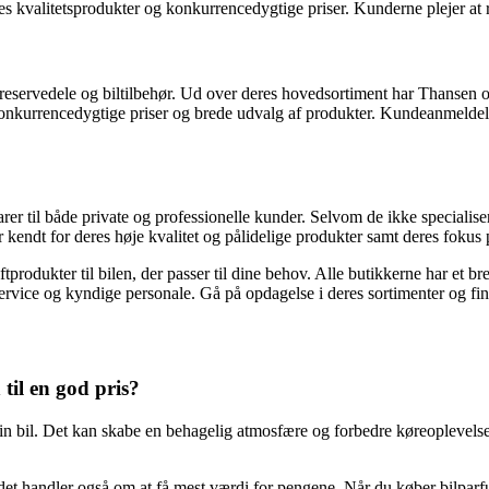
es kvalitetsprodukter og konkurrencedygtige priser. Kunderne plejer at
servedele og biltilbehør. Ud over deres hovedsortiment har Thansen ogs
onkurrencedygtige priser og brede udvalg af produkter. Kundeanmeldel
il både private og professionelle kunder. Selvom de ikke specialiserer s
endt for deres høje kvalitet og pålidelige produkter samt deres fokus 
uftprodukter til bilen, der passer til dine behov. Alle butikkerne har et 
rvice og kyndige personale. Gå på opdagelse i deres sortimenter og find 
til en god pris?
il din bil. Det kan skabe en behagelig atmosfære og forbedre køreoplevel
 det handler også om at få mest værdi for pengene. Når du køber bilparf