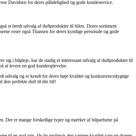
 rose Davidsen for deres pålidelighed og gode kundeservice.
å et bredt udvalg af duftprodukter til bilen. Deres sortiment
serne roser også Thansen for deres kyndige personale og gode
ig i bilpleje, har de stadig et interessant udvalg af duftprodukter til
på at levere en god kundeoplevelse.
bredt udvalg og er kendt for deres høje kvalitet og konkurrencedygtige
den perfekte duft til din bil!
sen. Der er mange forskellige typer og mærker af bilparfume på
ume til en god pris, får du muligvis den samme kvalitet som en dyrere