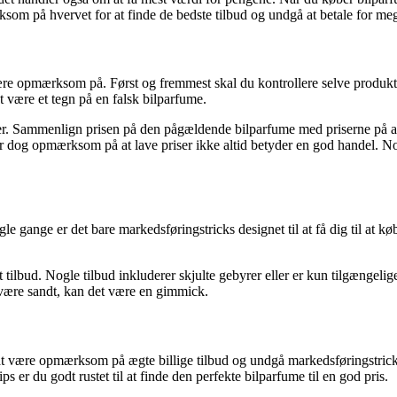
rksom på hvervet for at finde de bedste tilbud og undgå at betale for meg
l være opmærksom på. Først og fremmest skal du kontrollere selve prod
t være et tegn på en falsk bilparfume.
ger. Sammenlign prisen på den pågældende bilparfume med priserne på a
Vær dog opmærksom på at lave priser ikke altid betyder en god handel. N
e gange er det bare markedsføringstricks designet til at få dig til at kø
t tilbud. Nogle tilbud inkluderer skjulte gebyrer eller er kun tilgængeli
t være sandt, kan det være en gimmick.
Ved at være opmærksom på ægte billige tilbud og undgå markedsføringstric
s er du godt rustet til at finde den perfekte bilparfume til en god pris.