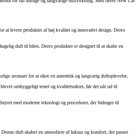
r kendt for sin hurtige og langvarige duftvirkning. Med deres New Car
 at levere produkter af høj kvalitet og innovativt design. Deres
gelig duft til bilen. Deres produkter er designet til at skabe en
ige aromaer for at sikre en autentisk og langvarig duftoplevelse.
levet omhyggeligt testet og kvalitetssikret, før det når ud til
styret med moderne teknologi og procedurer, der bidrager til
 Denne duft skaber en atmosfære af luksus og komfort, der passer