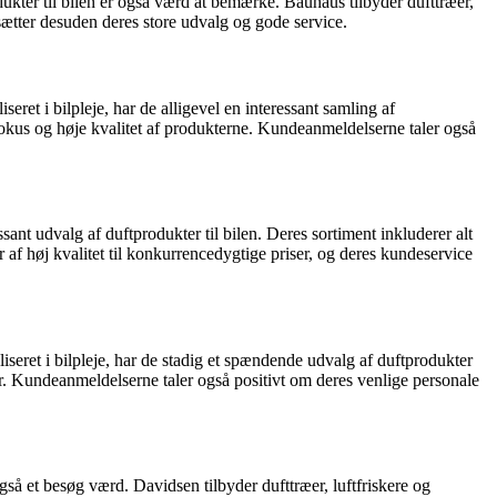
kter til bilen er også værd at bemærke. Bauhaus tilbyder dufttræer,
sætter desuden deres store udvalg og gode service.
ret i bilpleje, har de alligevel en interessant samling af
efokus og høje kvalitet af produkterne. Kundeanmeldelserne taler også
ant udvalg af duftprodukter til bilen. Deres sortiment inkluderer alt
er af høj kvalitet til konkurrencedygtige priser, og deres kundeservice
eret i bilpleje, har de stadig et spændende udvalg af duftprodukter
r. Kundeanmeldelserne taler også positivt om deres venlige personale
gså et besøg værd. Davidsen tilbyder dufttræer, luftfriskere og