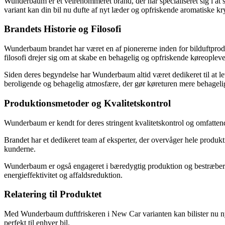
Wunderbaum er et velrenommeret brand, der har specialiseret sig i at 
variant kan din bil nu dufte af nyt læder og opfriskende aromatiske kr
Brandets Historie og Filosofi
Wunderbaum brandet har været en af pionererne inden for bilduftprodu
filosofi drejer sig om at skabe en behagelig og opfriskende køreoplevel
Siden deres begyndelse har Wunderbaum altid været dedikeret til at leve
beroligende og behagelig atmosfære, der gør køreturen mere behageli
Produktionsmetoder og Kvalitetskontrol
Wunderbaum er kendt for deres stringent kvalitetskontrol og omfatten
Brandet har et dedikeret team af eksperter, der overvåger hele produktio
kunderne.
Wunderbaum er også engageret i bæredygtig produktion og bestræber si
energieffektivitet og affaldsreduktion.
Relatering til Produktet
Med Wunderbaum duftfriskeren i New Car varianten kan bilister nu ny
perfekt til enhver bil.