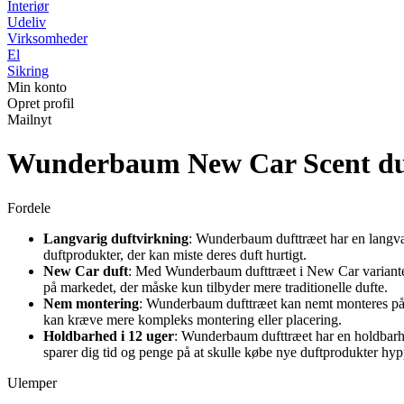
Interiør
Udeliv
Virksomheder
El
Sikring
Min konto
Opret profil
Mailnyt
Wunderbaum New Car Scent duf
Fordele
Langvarig duftvirkning
: Wunderbaum dufttræet har en langvarig
duftprodukter, der kan miste deres duft hurtigt.
New Car duft
: Med Wunderbaum dufttræet i New Car varianten f
på markedet, der måske kun tilbyder mere traditionelle dufte.
Nem montering
: Wunderbaum dufttræet kan nemt monteres på ba
kan kræve mere kompleks montering eller placering.
Holdbarhed i 12 uger
: Wunderbaum dufttræet har en holdbarhed
sparer dig tid og penge på at skulle købe nye duftprodukter hyp
Ulemper