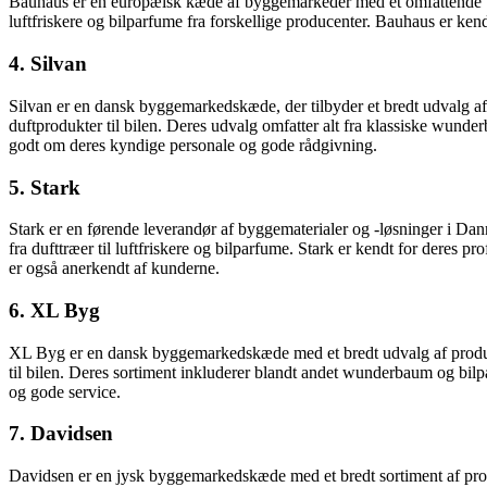
Bauhaus er en europæisk kæde af byggemarkeder med et omfattende udva
luftfriskere og bilparfume fra forskellige producenter. Bauhaus er ke
4. Silvan
Silvan er en dansk byggemarkedskæde, der tilbyder et bredt udvalg af ma
duftprodukter til bilen. Deres udvalg omfatter alt fra klassiske wund
godt om deres kyndige personale og gode rådgivning.
5. Stark
Stark er en førende leverandør af byggematerialer og -løsninger i Danm
fra dufttræer til luftfriskere og bilparfume. Stark er kendt for deres p
er også anerkendt af kunderne.
6. XL Byg
XL Byg er en dansk byggemarkedskæde med et bredt udvalg af produkter
til bilen. Deres sortiment inkluderer blandt andet wunderbaum og bilp
og gode service.
7. Davidsen
Davidsen er en jysk byggemarkedskæde med et bredt sortiment af produkt