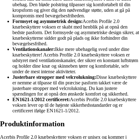
ubehag. Den bløde polstring tilpasser sig komfortabelt til din
kropsform og giver dig den nødvendige støtte, uden at gå på
kompromis med bevægelsesfriheden.
Formsyet og asymmetrisk design:
Acerbis Profile 2.0
knæbeskyttere voksen er skabt med henblik på at opnå den
bedste pasform. Det formsyede og asymmetriske design sikrer, at
knæbeskytterne sidder godt på plads og ikke forhindrer din
bevægelsesfrihed.
Ventilationskanaler:
Ikke mere ubehagelig sved under dine
knæbeskyttere! Acerbis Profile 2.0 knæbeskyttere voksen er
udstyret med ventilationskanaler, der sikrer en konstant luftstrøm
og holder dine knæ og skinneben tørre og komfortable, selv
under de mest intense aktiviteter.
Justerbare stropper med velcrolukning:
Disse knæbeskyttere
er nemme at tilpasse til din præcise pasform takket være de
justerbare stropper med velcrolukning. Du kan justere
spændingen for at opnå den ønskede komfort og sikkerhed.
EN1621-1/2012 certificeret:
Acerbis Profile 2.0 knæbeskyttere
voksen lever op til de højeste sikkerhedsstandarder og er
certificeret ifølge EN1621-1/2012.
Produktinformation
Acerbis Profile 2.0 knæbeskyttere voksen er unisex og kommer i