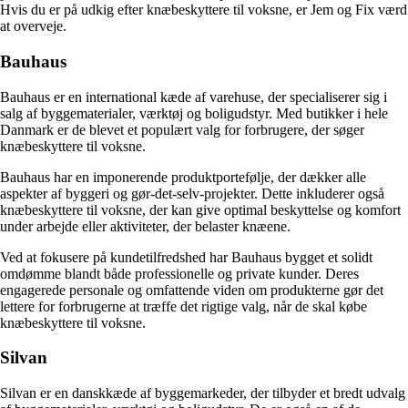
Hvis du er på udkig efter knæbeskyttere til voksne, er Jem og Fix værd
at overveje.
Bauhaus
Bauhaus er en international kæde af varehuse, der specialiserer sig i
salg af byggematerialer, værktøj og boligudstyr. Med butikker i hele
Danmark er de blevet et populært valg for forbrugere, der søger
knæbeskyttere til voksne.
Bauhaus har en imponerende produktportefølje, der dækker alle
aspekter af byggeri og gør-det-selv-projekter. Dette inkluderer også
knæbeskyttere til voksne, der kan give optimal beskyttelse og komfort
under arbejde eller aktiviteter, der belaster knæene.
Ved at fokusere på kundetilfredshed har Bauhaus bygget et solidt
omdømme blandt både professionelle og private kunder. Deres
engagerede personale og omfattende viden om produkterne gør det
lettere for forbrugerne at træffe det rigtige valg, når de skal købe
knæbeskyttere til voksne.
Silvan
Silvan er en danskkæde af byggemarkeder, der tilbyder et bredt udvalg