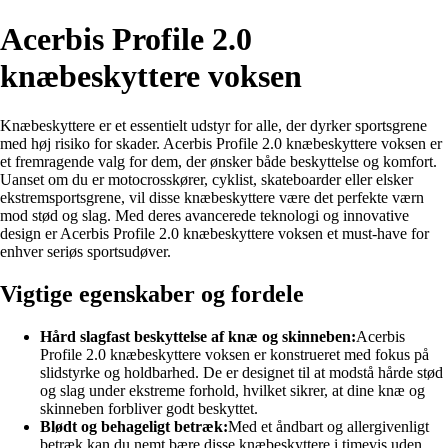
Acerbis Profile 2.0
knæbeskyttere voksen
Knæbeskyttere er et essentielt udstyr for alle, der dyrker sportsgrene
med høj risiko for skader. Acerbis Profile 2.0 knæbeskyttere voksen er
et fremragende valg for dem, der ønsker både beskyttelse og komfort.
Uanset om du er motocrosskører, cyklist, skateboarder eller elsker
ekstremsportsgrene, vil disse knæbeskyttere være det perfekte værn
mod stød og slag. Med deres avancerede teknologi og innovative
design er Acerbis Profile 2.0 knæbeskyttere voksen et must-have for
enhver seriøs sportsudøver.
Vigtige egenskaber og fordele
Hård slagfast beskyttelse af knæ og skinneben:
Acerbis
Profile 2.0 knæbeskyttere voksen er konstrueret med fokus på
slidstyrke og holdbarhed. De er designet til at modstå hårde stød
og slag under ekstreme forhold, hvilket sikrer, at dine knæ og
skinneben forbliver godt beskyttet.
Blødt og behageligt betræk:
Med et åndbart og allergivenligt
betræk kan du nemt bære disse knæbeskyttere i timevis uden