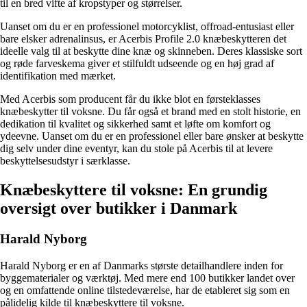
til en bred vifte af kropstyper og størrelser.
Uanset om du er en professionel motorcyklist, offroad-entusiast eller
bare elsker adrenalinsus, er Acerbis Profile 2.0 knæbeskytteren det
ideelle valg til at beskytte dine knæ og skinneben. Deres klassiske sort
og røde farveskema giver et stilfuldt udseende og en høj grad af
identifikation med mærket.
Med Acerbis som producent får du ikke blot en førsteklasses
knæbeskytter til voksne. Du får også et brand med en stolt historie, en
dedikation til kvalitet og sikkerhed samt et løfte om komfort og
ydeevne. Uanset om du er en professionel eller bare ønsker at beskytte
dig selv under dine eventyr, kan du stole på Acerbis til at levere
beskyttelsesudstyr i særklasse.
Knæbeskyttere til voksne: En grundig
oversigt over butikker i Danmark
Harald Nyborg
Harald Nyborg er en af Danmarks største detailhandlere inden for
byggematerialer og værktøj. Med mere end 100 butikker landet over
og en omfattende online tilstedeværelse, har de etableret sig som en
pålidelig kilde til knæbeskyttere til voksne.