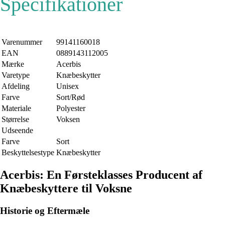
Specifikationer
Varenummer
99141160018
EAN
0889143112005
Mærke
Acerbis
Varetype
Knæbeskytter
Afdeling
Unisex
Farve
Sort/Rød
Materiale
Polyester
Størrelse
Voksen
Udseende
Farve
Sort
Beskyttelsestype
Knæbeskytter
Acerbis: En Førsteklasses Producent af
Knæbeskyttere til Voksne
Historie og Eftermæle