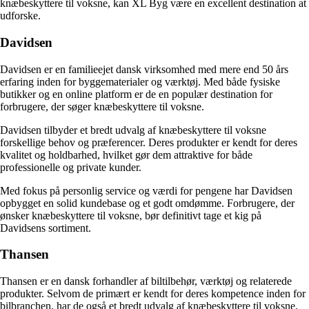
knæbeskyttere til voksne, kan XL Byg være en excellent destination at
udforske.
Davidsen
Davidsen er en familieejet dansk virksomhed med mere end 50 års
erfaring inden for byggematerialer og værktøj. Med både fysiske
butikker og en online platform er de en populær destination for
forbrugere, der søger knæbeskyttere til voksne.
Davidsen tilbyder et bredt udvalg af knæbeskyttere til voksne
forskellige behov og præferencer. Deres produkter er kendt for deres
kvalitet og holdbarhed, hvilket gør dem attraktive for både
professionelle og private kunder.
Med fokus på personlig service og værdi for pengene har Davidsen
opbygget en solid kundebase og et godt omdømme. Forbrugere, der
ønsker knæbeskyttere til voksne, bør definitivt tage et kig på
Davidsens sortiment.
Thansen
Thansen er en dansk forhandler af biltilbehør, værktøj og relaterede
produkter. Selvom de primært er kendt for deres kompetence inden for
bilbranchen, har de også et bredt udvalg af knæbeskyttere til voksne,