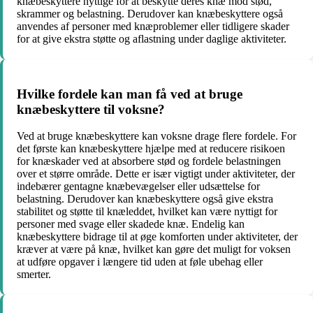
knæbeskyttere nyttige for at beskytte deres knæ mod stød,
skrammer og belastning. Derudover kan knæbeskyttere også
anvendes af personer med knæproblemer eller tidligere skader
for at give ekstra støtte og aflastning under daglige aktiviteter.
Hvilke fordele kan man få ved at bruge
knæbeskyttere til voksne?
Ved at bruge knæbeskyttere kan voksne drage flere fordele. For
det første kan knæbeskyttere hjælpe med at reducere risikoen
for knæskader ved at absorbere stød og fordele belastningen
over et større område. Dette er især vigtigt under aktiviteter, der
indebærer gentagne knæbevægelser eller udsættelse for
belastning. Derudover kan knæbeskyttere også give ekstra
stabilitet og støtte til knæleddet, hvilket kan være nyttigt for
personer med svage eller skadede knæ. Endelig kan
knæbeskyttere bidrage til at øge komforten under aktiviteter, der
kræver at være på knæ, hvilket kan gøre det muligt for voksen
at udføre opgaver i længere tid uden at føle ubehag eller
smerter.