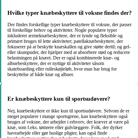
Hvilke typer knæbeskyttere til voksne findes der?
Der findes forskellige typer knæbeskyttere til voksne, der passer
til forskellige behov og aktiviteter. Nogle populære typer
inkluderer ærmeknæbeskyttere, der er tynde og fleksible og
primært bruges til lette aktiviteter; patellaknæbeskyttere, der
fokuserer på at beskytte knæskallen og give støtte dertil; og gel-
eller skumpuder, der hjælper med at absorbere stød og reducere
belastningen på knæet. Der er også kombinerede knæ- og
albuebeskyttere, der er nyttige til aktiviteter såsom
skateboarding eller rulleskøjteløb, hvor man har brug for
beskyttelse af både knæ og albuer.
Er knæbeskyttere kun til sportsudøvere?
Nej, knæbeskyttere er ikke kun til sportsudøvere. Selvom de er
meget populære i mange sportsgrene, kan knæbeskyttere også
bruges af voksne, der arbejder i erhverv, der kræver at være på
knæ, som f.eks. tømrere eller gulvlæggere. Folk, der dyrker
havearbejde eller gør huslige pligter, kan også finde