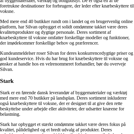
af byggematerialer, værktøj og boligudstyr. De er også en af de
foretrukne destinationer for forbrugere, der leder efter knæbeskyttere til
voksne.
Med mere end 40 butikker rundt om i landet og en brugervenlig online
platform, har Silvan opbygget et solidt omdømme takket være deres
kvalitetsprodukter og dygtige personale. Deres sortiment af
knæbeskyttere til voksne omfatter forskellige modeller og funktioner,
der imødekommer forskellige behov og præferencer.
Kundeanmeldelser roser Silvan for deres konkurrencedygtige priser og
god kundeservice. Hvis du har brug for knæbeskyttere til voksne og
ønsker at handle hos en velrenommeret forhandler, bør du overveje
Silvan.
Stark
Stark er en førende dansk leverandør af byggematerialer og værktøj
med mere end 70 butikker på landsplan. Deres sortiment inkluderer
også knæbeskyttere til voksne, der er designet til at give den rette
beskyttelse under arbejde eller aktiviteter, der udsætter knæene for
belastning.
Stark har opbygget et stærkt omdømme takket være deres fokus på
kvalitet, pålidelighed og et bredt udvalg af produkter. Deres