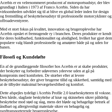
Acerbis er en velrenommeret producent af motorsportsudstyr, der blev
grundlagt i Italien i 1973 af Franco Acerbis. Siden da har
virksomheden udviklet sig til at blive en global leder inden for design
og fremstilling af beskyttelsesudstyr til professionelle motorcyklister og
offroadeventyrere.
Med et stort fokus på kvalitet, innovation og brugeroplevelse har
Acerbis opnået et fremragende ry i branchen. Deres produkter er kendt
for deres holdbarhed, funktionalitet og alsidighed, hvilket har gjort dem
populære valg blandt professionelle og amatører både på og uden for
banen.
Filosofi og Kundeløfte
En af de grundlæggende filosofier hos Acerbis er at skabe produkter,
der beskytter og forbedrer udøvernes ydeevne uden at gå på
kompromis med komforten. De stræber efter at levere
beskyttelsesudstyr, der giver brugerne tillid og sikkerhed, samtidig med
at de tilbyder maksimal bevægelsesfrihed og komfort.
Dette afspejles tydeligt i Acerbis Profile 2.0 knæbeskytteren til voksne.
Den hårde, slagfaste beskyttelse af knæ og skinneben sikrer pålidelig
beskyttelse mod stød og slag, mens det bløde og behagelige betræk af
åndbart og allergivenligt materiale sikrer en behagelig og
svedtransporterende brugeroplevelse.