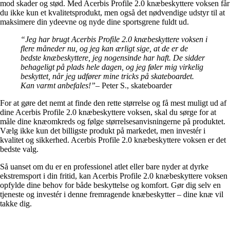
mod skader og stød. Med Acerbis Profile 2.0 knæbeskyttere voksen får
du ikke kun et kvalitetsprodukt, men også det nødvendige udstyr til at
maksimere din ydeevne og nyde dine sportsgrene fuldt ud.
“Jeg har brugt Acerbis Profile 2.0 knæbeskyttere voksen i
flere måneder nu, og jeg kan ærligt sige, at de er de
bedste knæbeskyttere, jeg nogensinde har haft. De sidder
behageligt på plads hele dagen, og jeg føler mig virkelig
beskyttet, når jeg udfører mine tricks på skateboardet.
Kan varmt anbefales!”
– Peter S., skateboarder
For at gøre det nemt at finde den rette størrelse og få mest muligt ud af
dine Acerbis Profile 2.0 knæbeskyttere voksen, skal du sørge for at
måle dine knæomkreds og følge størrelsesanvisningerne på produktet.
Vælg ikke kun det billigste produkt på markedet, men investér i
kvalitet og sikkerhed. Acerbis Profile 2.0 knæbeskyttere voksen er det
bedste valg.
Så uanset om du er en professionel atlet eller bare nyder at dyrke
ekstremsport i din fritid, kan Acerbis Profile 2.0 knæbeskyttere voksen
opfylde dine behov for både beskyttelse og komfort. Gør dig selv en
tjeneste og investér i denne fremragende knæbeskytter – dine knæ vil
takke dig.