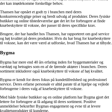
der kan imødekomme forskellige behov.
Thansen har opnået et godt ry i branchen med deres
konkurrencedygtige priser og bredt udvalg af produkter. Deres fysiske
butikker og online tilstedeværelse gør det let for forbrugere at finde
knæbeskyttere til voksne, der passer til deres specifikke krav.
Brugere, der har handlet hos Thansen, har rapporteret om god service
og høj kvalitet på deres produkter. Hvis du har brug for knæbeskyttere
til voksne, kan det være værd at udforske, hvad Thansen har at tilbyde.
Bygma
Bygma har mere end 40 års erfaring inden for byggematerialer og
værktøj og betragtes som en af de førende aktører i branchen. Deres
sortiment inkluderer også knæbeskyttere til voksne af høj kvalitet.
Bygma er kendt for deres fokus på kundetilfredshed og professionel
service. Deres erfarne personale er altid parate til at hjælpe og vejlede
forbrugerne i deres valg af knæbeskyttere til voksne.
Med både fysiske butikker og en online platform har Bygma gjort det
lettere for forbrugere at få adgang til deres sortiment. Positive
anmeldelser bekræfter Bygmas engagement og evne til at levere
kvalitetsprodukter til kunderne.