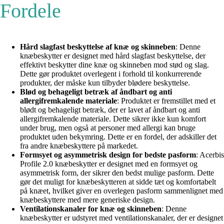
Fordele
Hård slagfast beskyttelse af knæ og skinneben
: Denne
knæbeskytter er designet med hård slagfast beskyttelse, der
effektivt beskytter dine knæ og skinneben mod stød og slag.
Dette gør produktet overlegent i forhold til konkurrerende
produkter, der måske kun tilbyder blødere beskyttelse.
Blød og behageligt betræk af åndbart og anti
allergifremkalende materiale
: Produktet er fremstillet med et
blødt og behageligt betræk, der er lavet af åndbart og anti
allergifremkalende materiale. Dette sikrer ikke kun komfort
under brug, men også at personer med allergi kan bruge
produktet uden bekymring. Dette er en fordel, der adskiller det
fra andre knæbeskyttere på markedet.
Formsyet og asymmetrisk design for bedste pasform
: Acerbis
Profile 2.0 knæbeskytter er designet med en formsyet og
asymmetrisk form, der sikrer den bedst mulige pasform. Dette
gør det muligt for knæbeskytteren at sidde tæt og komfortabelt
på knæet, hvilket giver en overlegen pasform sammenlignet med
knæbeskyttere med mere generiske design.
Ventilationskanaler for knæ og skinneben
: Denne
knæbeskytter er udstyret med ventilationskanaler, der er designet