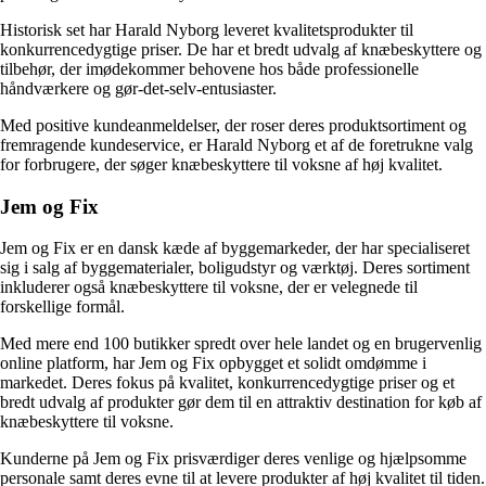
Historisk set har Harald Nyborg leveret kvalitetsprodukter til
konkurrencedygtige priser. De har et bredt udvalg af knæbeskyttere og
tilbehør, der imødekommer behovene hos både professionelle
håndværkere og gør-det-selv-entusiaster.
Med positive kundeanmeldelser, der roser deres produktsortiment og
fremragende kundeservice, er Harald Nyborg et af de foretrukne valg
for forbrugere, der søger knæbeskyttere til voksne af høj kvalitet.
Jem og Fix
Jem og Fix er en dansk kæde af byggemarkeder, der har specialiseret
sig i salg af byggematerialer, boligudstyr og værktøj. Deres sortiment
inkluderer også knæbeskyttere til voksne, der er velegnede til
forskellige formål.
Med mere end 100 butikker spredt over hele landet og en brugervenlig
online platform, har Jem og Fix opbygget et solidt omdømme i
markedet. Deres fokus på kvalitet, konkurrencedygtige priser og et
bredt udvalg af produkter gør dem til en attraktiv destination for køb af
knæbeskyttere til voksne.
Kunderne på Jem og Fix prisværdiger deres venlige og hjælpsomme
personale samt deres evne til at levere produkter af høj kvalitet til tiden.