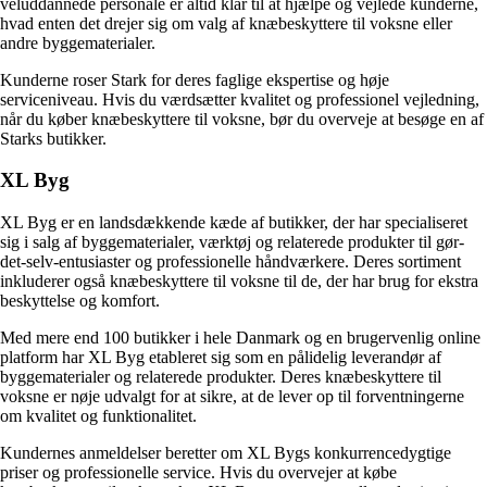
veluddannede personale er altid klar til at hjælpe og vejlede kunderne,
hvad enten det drejer sig om valg af knæbeskyttere til voksne eller
andre byggematerialer.
Kunderne roser Stark for deres faglige ekspertise og høje
serviceniveau. Hvis du værdsætter kvalitet og professionel vejledning,
når du køber knæbeskyttere til voksne, bør du overveje at besøge en af
Starks butikker.
XL Byg
XL Byg er en landsdækkende kæde af butikker, der har specialiseret
sig i salg af byggematerialer, værktøj og relaterede produkter til gør-
det-selv-entusiaster og professionelle håndværkere. Deres sortiment
inkluderer også knæbeskyttere til voksne til de, der har brug for ekstra
beskyttelse og komfort.
Med mere end 100 butikker i hele Danmark og en brugervenlig online
platform har XL Byg etableret sig som en pålidelig leverandør af
byggematerialer og relaterede produkter. Deres knæbeskyttere til
voksne er nøje udvalgt for at sikre, at de lever op til forventningerne
om kvalitet og funktionalitet.
Kundernes anmeldelser beretter om XL Bygs konkurrencedygtige
priser og professionelle service. Hvis du overvejer at købe