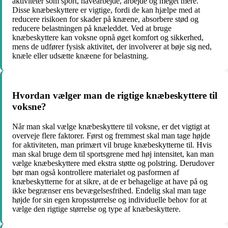
aktiviteter som sport, havearbejde, arbejde og meget mere.
Disse knæbeskyttere er vigtige, fordi de kan hjælpe med at
reducere risikoen for skader på knæene, absorbere stød og
reducere belastningen på knæleddet. Ved at bruge
knæbeskyttere kan voksne opnå øget komfort og sikkerhed,
mens de udfører fysisk aktivitet, der involverer at bøje sig ned,
knæle eller udsætte knæene for belastning.
Hvordan vælger man de rigtige knæbeskyttere til
voksne?
Når man skal vælge knæbeskyttere til voksne, er det vigtigt at
overveje flere faktorer. Først og fremmest skal man tage højde
for aktiviteten, man primært vil bruge knæbeskytterne til. Hvis
man skal bruge dem til sportsgrene med høj intensitet, kan man
vælge knæbeskyttere med ekstra støtte og polstring. Derudover
bør man også kontrollere materialet og pasformen af
knæbeskytterne for at sikre, at de er behagelige at have på og
ikke begrænser ens bevægelsesfrihed. Endelig skal man tage
højde for sin egen kropsstørrelse og individuelle behov for at
vælge den rigtige størrelse og type af knæbeskyttere.