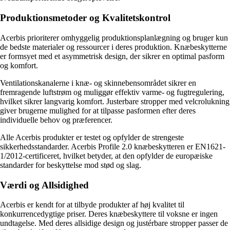
Produktionsmetoder og Kvalitetskontrol
Acerbis prioriterer omhyggelig produktionsplanlægning og bruger kun
de bedste materialer og ressourcer i deres produktion. Knæbeskytterne
er formsyet med et asymmetrisk design, der sikrer en optimal pasform
og komfort.
Ventilationskanalerne i knæ- og skinnebensområdet sikrer en
fremragende luftstrøm og muliggør effektiv varme- og fugtregulering,
hvilket sikrer langvarig komfort. Justerbare stropper med velcrolukning
giver brugerne mulighed for at tilpasse pasformen efter deres
individuelle behov og præferencer.
Alle Acerbis produkter er testet og opfylder de strengeste
sikkerhedsstandarder. Acerbis Profile 2.0 knæbeskytteren er EN1621-
1/2012-certificeret, hvilket betyder, at den opfylder de europæiske
standarder for beskyttelse mod stød og slag.
Værdi og Allsidighed
Acerbis er kendt for at tilbyde produkter af høj kvalitet til
konkurrencedygtige priser. Deres knæbeskyttere til voksne er ingen
undtagelse. Med deres allsidige design og justérbare stropper passer de