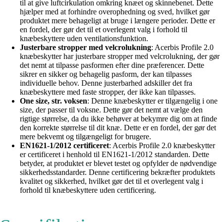
til at give luftcirkulation omkring knæet og skinnebenet. Dette
hjælper med at forhindre overophedning og sved, hvilket gør
produktet mere behageligt at bruge i længere perioder. Dette er
en fordel, der gør det til et overlegent valg i forhold til
knæbeskyttere uden ventilationsfunktion.
Justerbare stropper med velcrolukning
: Acerbis Profile 2.0
knæbeskytter har justerbare stropper med velcrolukning, der gør
det nemt at tilpasse pasformen efter dine præferencer. Dette
sikrer en sikker og behagelig pasform, der kan tilpasses
individuelle behov. Denne justerbarhed adskiller det fra
knæbeskyttere med faste stropper, der ikke kan tilpasses.
One size, str. voksen
: Denne knæbeskytter er tilgængelig i one
size, der passer til voksne. Dette gør det nemt at vælge den
rigtige størrelse, da du ikke behøver at bekymre dig om at finde
den korrekte størrelse til dit knæ. Dette er en fordel, der gør det
mere bekvemt og tilgængeligt for brugere.
EN1621-1/2012 certificeret
: Acerbis Profile 2.0 knæbeskytter
er certificeret i henhold til EN1621-1/2012 standarden. Dette
betyder, at produktet er blevet testet og opfylder de nødvendige
sikkerhedsstandarder. Denne certificering bekræfter produktets
kvalitet og sikkerhed, hvilket gør det til et overlegent valg i
forhold til knæbeskyttere uden certificering.