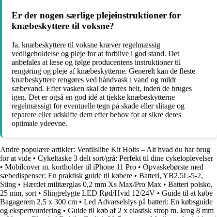
Er der nogen særlige plejeinstruktioner for
knæbeskyttere til voksne?
Ja, knæbeskyttere til voksne kræver regelmæssig
vedligeholdelse og pleje for at forblive i god stand. Det
anbefales at læse og følge producentens instruktioner til
rengøring og pleje af knæbeskytterne. Generelt kan de fleste
knæbeskyttere rengøres ved håndvask i vand og mildt
sæbevand. Efter vasken skal de tørres helt, inden de bruges
igen. Det er også en god idé at tjekke knæbeskytterne
regelmæssigt for eventuelle tegn på skade eller slitage og
reparere eller udskifte dem efter behov for at sikre deres
optimale ydeevne.
Andre populære artikler:
Ventilslibe Kit Holts – Alt hvad du har brug
for at vide
•
Cykeltaske 3 delt sort/grå: Perfekt til dine cykeloplevelser
•
Mobilcover m. kortholder til iPhone 11 Pro
•
Opvaskebørste med
sæbedispenser: En praktisk guide til købere
•
Batteri, YB2.5L-5-2,
Sting
•
Hærdet militærglas 0,2 mm Xs Max/Pro Max
•
Batteri polsko,
25 mm, sort
•
Slingrelygte LED Rød/Hvid 12/24V
•
Guide til at købe
Bagagerem 2,5 x 300 cm
•
Led Advarselslys på batteri: En købsguide
og ekspertvurdering
•
Guide til køb af 2 x elastisk strop m. krog 8 mm