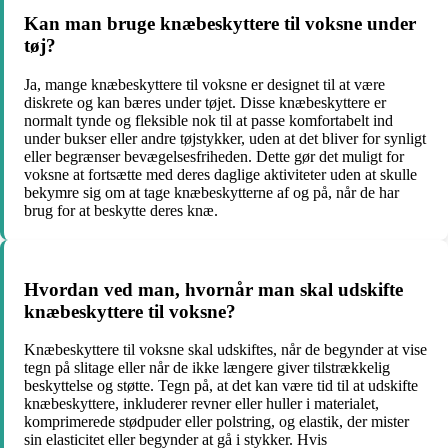
Kan man bruge knæbeskyttere til voksne under
tøj?
Ja, mange knæbeskyttere til voksne er designet til at være
diskrete og kan bæres under tøjet. Disse knæbeskyttere er
normalt tynde og fleksible nok til at passe komfortabelt ind
under bukser eller andre tøjstykker, uden at det bliver for synligt
eller begrænser bevægelsesfriheden. Dette gør det muligt for
voksne at fortsætte med deres daglige aktiviteter uden at skulle
bekymre sig om at tage knæbeskytterne af og på, når de har
brug for at beskytte deres knæ.
Hvordan ved man, hvornår man skal udskifte
knæbeskyttere til voksne?
Knæbeskyttere til voksne skal udskiftes, når de begynder at vise
tegn på slitage eller når de ikke længere giver tilstrækkelig
beskyttelse og støtte. Tegn på, at det kan være tid til at udskifte
knæbeskyttere, inkluderer revner eller huller i materialet,
komprimerede stødpuder eller polstring, og elastik, der mister
sin elasticitet eller begynder at gå i stykker. Hvis