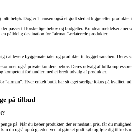
iltilbehør. Dog er Thansen også et godt sted at kigge efter produkter 
r, der passer til forskellige behov og budgetter. Kundeanmeldelser ane
en pålidelig destination for “airman”-relaterede produkter.
g i at levere byggematerialer og produkter til byggebranchen. Deres so
kommer også private kunders behov. Deres udvalg af luftkompressorer og
g kompetent forhandler med et bredt udvalg af produkter.
or “airman”. Hver enkelt butik har sit eget særlige fokus på kvalitet, 
ge på tilbud
kt?
penge på. Når du køber produkter, der er nedsat i pris, får du mulighed 
 kan du også opnå glæden ved at gøre et godt køb og føle dig tilfreds m