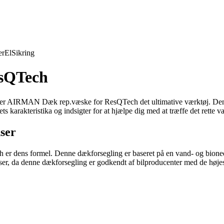
er
El
Sikring
sQTech
, er AIRMAN Dæk rep.væske for ResQTech det ultimative værktøj. Denne 
karakteristika og indsigter for at hjælpe dig med at træffe det rette va
nser
 dens formel. Denne dækforsegling er baseret på en vand- og bionedbry
er, da denne dækforsegling er godkendt af bilproducenter med de højeste