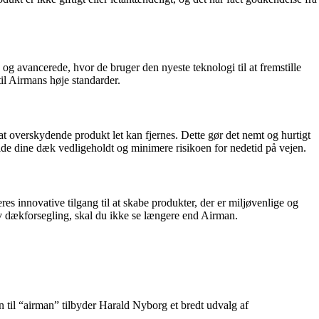
og avancerede, hvor de bruger den nyeste teknologi til at fremstille
il Airmans høje standarder.
at overskydende produkt let kan fjernes. Dette gør det nemt og hurtigt
olde dine dæk vedligeholdt og minimere risikoen for nedetid på vejen.
es innovative tilgang til at skabe produkter, der er miljøvenlige og
tiv dækforsegling, skal du ikke se længere end Airman.
 til “airman” tilbyder Harald Nyborg et bredt udvalg af