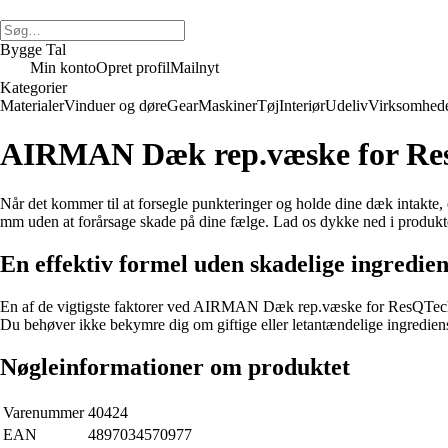
Bygge Tal
Min konto
Opret profil
Mailnyt
Kategorier
Materialer
Vinduer og døre
Gear
Maskiner
Tøj
Interiør
Udeliv
Virksomhed
AIRMAN Dæk rep.væske for Re
Når det kommer til at forsegle punkteringer og holde dine dæk intakte
mm uden at forårsage skade på dine fælge. Lad os dykke ned i produktets 
En effektiv formel uden skadelige ingredie
En af de vigtigste faktorer ved AIRMAN Dæk rep.væske for ResQTech er
Du behøver ikke bekymre dig om giftige eller letantændelige ingrediens
Nøgleinformationer om produktet
Varenummer
40424
EAN
4897034570977