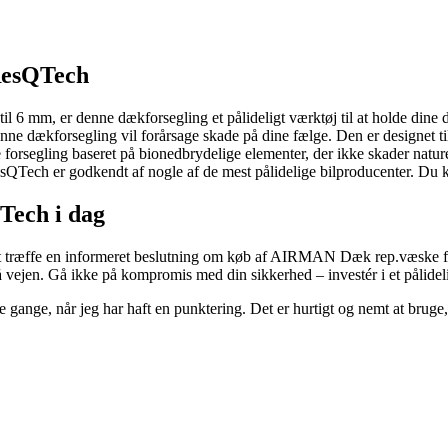
ResQTech
til 6 mm, er denne dækforsegling et pålideligt værktøj til at holde dine 
e dækforsegling vil forårsage skade på dine fælge. Den er designet ti
ne forsegling baseret på bionedbrydelige elementer, der ikke skader natur
 er godkendt af nogle af de mest pålidelige bilproducenter. Du kan væ
Tech i dag
 at træffe en informeret beslutning om køb af AIRMAN Dæk rep.væske fo
 på vejen. Gå ikke på kompromis med din sikkerhed – investér i et pålidel
ge, når jeg har haft en punktering. Det er hurtigt og nemt at bruge, 