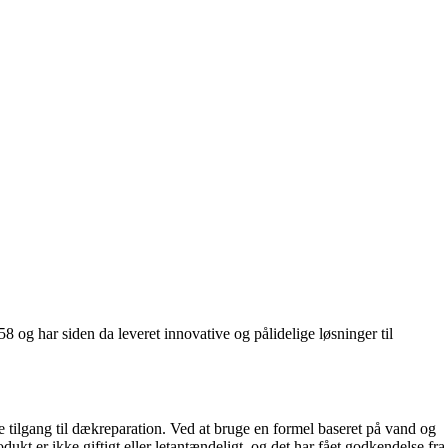
 og har siden da leveret innovative og pålidelige løsninger til
ve tilgang til dækreparation. Ved at bruge en formel baseret på vand og
kt er ikke giftigt eller letantændeligt, og det har fået godkendelse fra