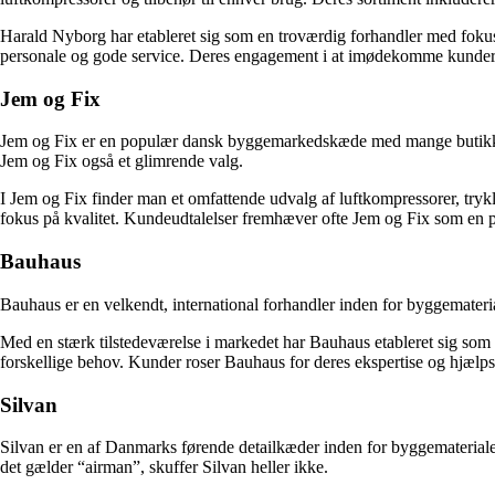
Harald Nyborg har etableret sig som en troværdig forhandler med fokus
personale og gode service. Deres engagement i at imødekomme kundernes 
Jem og Fix
Jem og Fix er en populær dansk byggemarkedskæde med mange butikker ov
Jem og Fix også et glimrende valg.
I Jem og Fix finder man et omfattende udvalg af luftkompressorer, trykl
fokus på kvalitet. Kundeudtalelser fremhæver ofte Jem og Fix som en på
Bauhaus
Bauhaus er en velkendt, international forhandler inden for byggemater
Med en stærk tilstedeværelse i markedet har Bauhaus etableret sig som en
forskellige behov. Kunder roser Bauhaus for deres ekspertise og hjæl
Silvan
Silvan er en af Danmarks førende detailkæder inden for byggematerialer
det gælder “airman”, skuffer Silvan heller ikke.