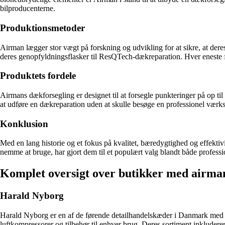
bilproducenterne.
Produktionsmetoder
Airman lægger stor vægt på forskning og udvikling for at sikre, at dere
deres genopfyldningsflasker til ResQTech-dækreparation. Hver eneste fla
Produktets fordele
Airmans dækforsegling er designet til at forsegle punkteringer på op ti
at udføre en dækreparation uden at skulle besøge en professionel værkst
Konklusion
Med en lang historie og et fokus på kvalitet, bæredygtighed og effektiv
nemme at bruge, har gjort dem til et populært valg blandt både professio
Komplet oversigt over butikker med airm
Harald Nyborg
Harald Nyborg er en af de førende detailhandelskæder i Danmark med et 
luftkompressorer og tilbehør til enhver brug. Deres sortiment inkludere