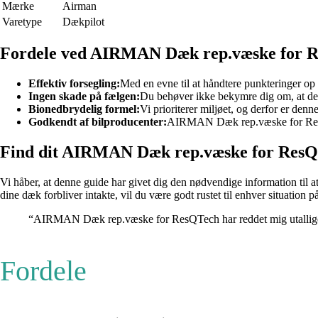
Mærke
Airman
Varetype
Dækpilot
Fordele ved AIRMAN Dæk rep.væske for 
Effektiv forsegling:
Med en evne til at håndtere punkteringer op 
Ingen skade på fælgen:
Du behøver ikke bekymre dig om, at denn
Bionedbrydelig formel:
Vi prioriterer miljøet, og derfor er den
Godkendt af bilproducenter:
AIRMAN Dæk rep.væske for ResQTech
Find dit AIRMAN Dæk rep.væske for ResQ
Vi håber, at denne guide har givet dig den nødvendige information til
dine dæk forbliver intakte, vil du være godt rustet til enhver situation
“AIRMAN Dæk rep.væske for ResQTech har reddet mig utallige gan
Fordele