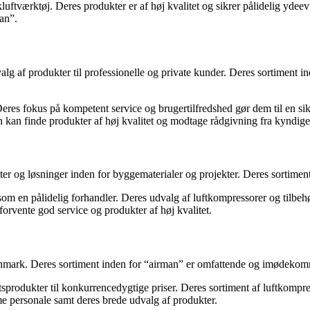
ykluftværktøj. Deres produkter er af høj kvalitet og sikrer pålidelig y
an”.
g af produkter til professionelle og private kunder. Deres sortiment 
Deres fokus på kompetent service og brugertilfredshed gør dem til en sikke
 kan finde produkter af høj kvalitet og modtage rådgivning fra kyndig
g løsninger inden for byggematerialer og projekter. Deres sortiment o
m en pålidelig forhandler. Deres udvalg af luftkompressorer og tilbehør 
vente god service og produkter af høj kvalitet.
nmark. Deres sortiment inden for “airman” er omfattende og imødekomm
tsprodukter til konkurrencedygtige priser. Deres sortiment af luftkompr
 personale samt deres brede udvalg af produkter.