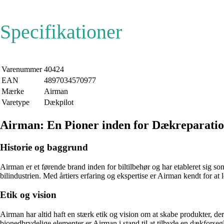
Specifikationer
Varenummer
40424
EAN
4897034570977
Mærke
Airman
Varetype
Dækpilot
Airman: En Pioner inden for Dækreparati
Historie og baggrund
Airman er et førende brand inden for biltilbehør og har etableret sig s
bilindustrien. Med årtiers erfaring og ekspertise er Airman kendt for at 
Etik og vision
Airman har altid haft en stærk etik og vision om at skabe produkter, der
bionedbrydelige elementer er Airman i stand til at tilbyde en dækforsegl