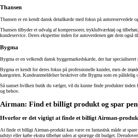
Thansen
Thansen er en kendt dansk detailkæde med fokus på autoreservedele og b
Thansen tilbyder et udvalg af kompressorer, trykluftværktøj og tilbehø
kundeservice. Deres ekspertise inden for autoverdenen gør dem også til 
Bygma
Bygma er en velkendt dansk byggemarkedskæde, der har specialiseret si
Bygma er kendt for deres fokus på professionelle kunder, men de imøde
kategorien. Kundeanmeldelser beskriver ofte Bygma som en pålidelig o
Så uanset hvilken butik du vælger, vil du kunne finde produkter inden f
og behov.
Airman: Find et billigt produkt og spar pen
Hvorfor er det vigtigt at finde et billigt Airman-produ
At finde et billigt Airman-produkt kan være en fantastisk måde at spare 
udstyr eller købe ekstra tilbehør uden at sprænge dit budget. Derudover