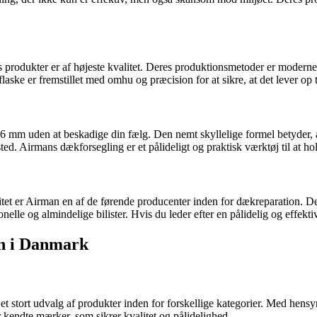
s produkter er af højeste kvalitet. Deres produktionsmetoder er moderne 
ske er fremstillet med omhu og præcision for at sikre, at det lever op t
l 6 mm uden at beskadige din fælg. Den nemt skyllelige formel betyder, 
ed. Airmans dækforsegling er et pålideligt og praktisk værktøj til at h
itet er Airman en af de førende producenter inden for dækreparation. Der
nelle og almindelige bilister. Hvis du leder efter en pålidelig og effek
an i Danmark
stort udvalg af produkter inden for forskellige kategorier. Med hensyn
r kendte mærker, som sikrer kvalitet og pålidelighed.