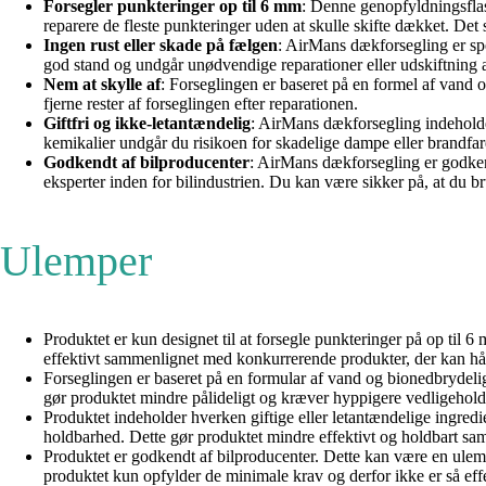
Forsegler punkteringer op til 6 mm
: Denne genopfyldningsflask
reparere de fleste punkteringer uden at skulle skifte dækket. Det s
Ingen rust eller skade på fælgen
: AirMans dækforsegling er speci
god stand og undgår unødvendige reparationer eller udskiftning 
Nem at skylle af
: Forseglingen er baseret på en formel af vand 
fjerne rester af forseglingen efter reparationen.
Giftfri og ikke-letantændelig
: AirMans dækforsegling indeholder 
kemikalier undgår du risikoen for skadelige dampe eller brandfar
Godkendt af bilproducenter
: AirMans dækforsegling er godkendt
eksperter inden for bilindustrien. Du kan være sikker på, at du b
Ulemper
Produktet er kun designet til at forsegle punkteringer på op til 
effektivt sammenlignet med konkurrerende produkter, der kan hån
Forseglingen er baseret på en formular af vand og bionedbrydeli
gør produktet mindre pålideligt og kræver hyppigere vedligeho
Produktet indeholder hverken giftige eller letantændelige ingredie
holdbarhed. Dette gør produktet mindre effektivt og holdbart sa
Produktet er godkendt af bilproducenter. Dette kan være en ulem
produktet kun opfylder de minimale krav og derfor ikke er så ef