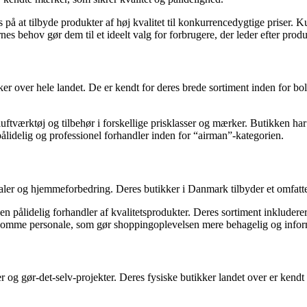
 på at tilbyde produkter af høj kvalitet til konkurrencedygtige prise
behov gør dem til et ideelt valg for forbrugere, der leder efter produ
er hele landet. De er kendt for deres brede sortiment inden for bolig
uftværktøj og tilbehør i forskellige prisklasser og mærker. Butikken ha
lidelig og professionel forhandler inden for “airman”-kategorien.
ialer og hjemmeforbedring. Deres butikker i Danmark tilbyder et omfatt
 pålidelig forhandler af kvalitetsprodukter. Deres sortiment inkluderer 
psomme personale, som gør shoppingoplevelsen mere behagelig og infor
 og gør-det-selv-projekter. Deres fysiske butikker landet over er kendt