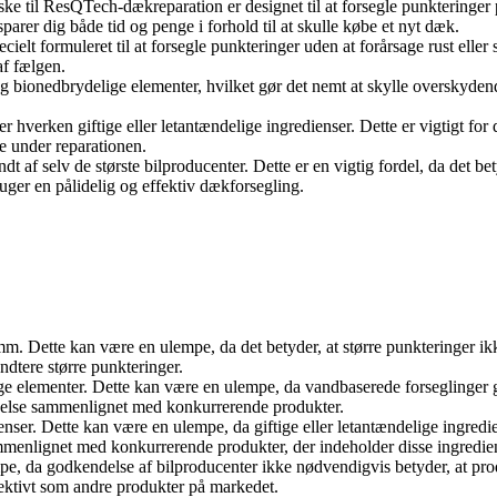
e til ResQTech-dækreparation er designet til at forsegle punkteringer på
parer dig både tid og penge i forhold til at skulle købe et nyt dæk.
elt formuleret til at forsegle punkteringer uden at forårsage rust eller sk
af fælgen.
og bionedbrydelige elementer, hvilket gør det nemt at skylle overskydend
hverken giftige eller letantændelige ingredienser. Dette er vigtigt for 
e under reparationen.
 af selv de største bilproducenter. Dette er en vigtig fordel, da det bet
ruger en pålidelig og effektiv dækforsegling.
6 mm. Dette kan være en ulempe, da det betyder, at større punkteringer 
dtere større punkteringer.
ge elementer. Dette kan være en ulempe, da vandbaserede forseglinger g
ldelse sammenlignet med konkurrerende produkter.
nser. Dette kan være en ulempe, da giftige eller letantændelige ingredie
mmenlignet med konkurrerende produkter, der indeholder disse ingredie
pe, da godkendelse af bilproducenter ikke nødvendigvis betyder, at pro
fektivt som andre produkter på markedet.