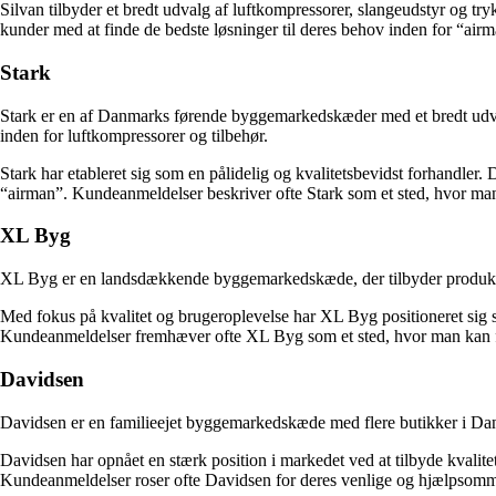
Silvan tilbyder et bredt udvalg af luftkompressorer, slangeudstyr og tr
kunder med at finde de bedste løsninger til deres behov inden for “airm
Stark
Stark er en af Danmarks førende byggemarkedskæder med et bredt udval
inden for luftkompressorer og tilbehør.
Stark har etableret sig som en pålidelig og kvalitetsbevidst forhandler. 
“airman”. Kundeanmeldelser beskriver ofte Stark som et sted, hvor man
XL Byg
XL Byg er en landsdækkende byggemarkedskæde, der tilbyder produkter o
Med fokus på kvalitet og brugeroplevelse har XL Byg positioneret sig so
Kundeanmeldelser fremhæver ofte XL Byg som et sted, hvor man kan for
Davidsen
Davidsen er en familieejet byggemarkedskæde med flere butikker i Da
Davidsen har opnået en stærk position i markedet ved at tilbyde kvalite
Kundeanmeldelser roser ofte Davidsen for deres venlige og hjælpsomme