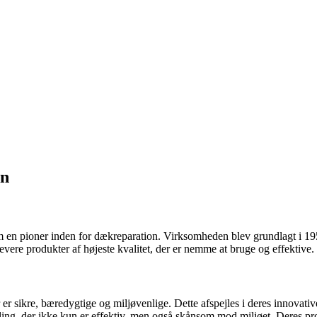
on
om en pioner inden for dækreparation. Virksomheden blev grundlagt i 1958
levere produkter af højeste kvalitet, der er nemme at bruge og effektive.
 er sikre, bæredygtige og miljøvenlige. Dette afspejles i deres innovati
ing, der ikke kun er effektiv, men også skånsom mod miljøet. Deres produ