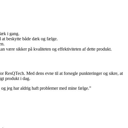
dæk i gang.
l at beskytte både dæk og fælge.
en.
re sikker på kvaliteten og effektiviteten af ​​dette produkt.
r ResQTech. Med dens evne til at forsegle punkteringer og sikre, at
igt produkt i dag.
og jeg har aldrig haft problemer med mine fælge.”