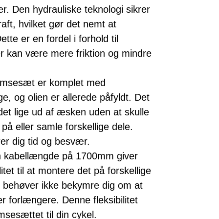
er. Den hydrauliske teknologi sikrer
ft, hvilket gør det nemt at
te er en fordel i forhold til
r kan være mere friktion og mindre
remsesæt er komplet med
e, og olien er allerede påfyldt. Det
et lige ud af æsken uden at skulle
på eller samle forskellige dele.
er dig tid og besvær.
n kabellængde på 1700mm giver
tet til at montere det på forskellige
Du behøver ikke bekymre dig om at
er forlængere. Denne fleksibilitet
sesættet til din cykel.