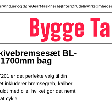
er
Vinduer og døre
Gear
Maskiner
Tøj
Interiør
Udeliv
Virksomhede
Bygge Ta
kivebremsesæt BL-
k 1700mm bag
 er det perfekte valg til din
t inkluderer bremsegreb, kaliber
uldt med olie, hvilket gør det nemt
at cykle.