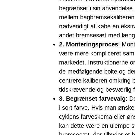
begrænset i sin anvendelse.
mellem bagbremsekaliberen
nødvendigt at købe en ekstr
andet bremsesæt med længe
2. Monteringsproces
: Mon
være mere kompliceret sam
markedet. Instruktionerne o
de medfølgende bolte og der
centrere kaliberen omkring
tidskrævende og besværlig f
3. Begrænset farvevalg
: D
i sort farve. Hvis man øns
cyklens farveskema eller øn
kan dette være en ulempe 
bremsesæt, der tilbyder et b