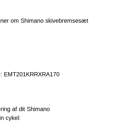
tioner om Shimano skivebremsesæt
er: EMT201KRRXRA170
ering af dit Shimano
n cykel: