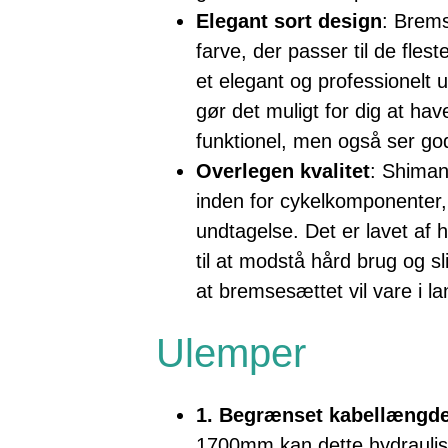
Elegant sort design
: Brems
farve, der passer til de fles
et elegant og professionelt
gør det muligt for dig at hav
funktionel, men også ser go
Overlegen kvalitet
: Shima
inden for cykelkomponenter
undtagelse. Det er lavet af 
til at modstå hård brug og sl
at bremsesættet vil vare i la
Ulemper
1. Begrænset kabellængd
1700mm kan dette hydrauli