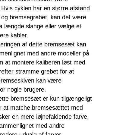
 Hvis cyklen har en større afstand
 og bremsegrebet, kan det være
a længde slange eller vælge et
re kabler.
teringen af dette bremsesæt kan
menlignet med andre modeller på
m at montere kaliberen løst med
efter stramme grebet for at
 bremseskiven kan være
or nogle brugere.
ette bremsesæt er kun tilgængeligt
ker at matche bremsesættet med
sker en mere iøjnefaldende farve,
sammenlignet med andre
redere udvalg af farver.