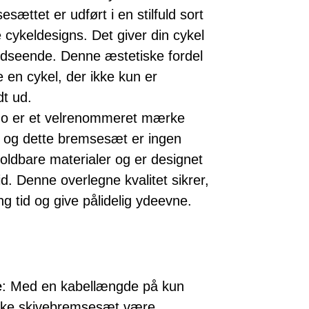
esættet er udført i en stilfuld sort
te cykeldesigns. Det giver din cykel
 udseende. Denne æstetiske fordel
e en cykel, der ikke kun er
dt ud.
no er et velrenommeret mærke
, og dette bremsesæt er ingen
holdbare materialer og er designet
id. Denne overlegne kvalitet sikrer,
ng tid og give pålidelig ydeevne.
e
: Med en kabellængde på kun
ske skivebremsesæt være