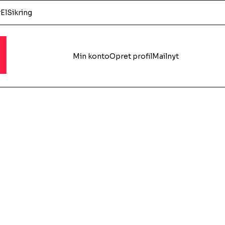
r
El
Sikring
l
Min konto
Opret profil
Mailnyt