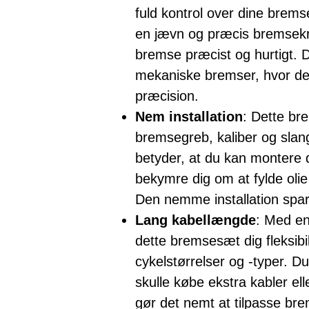
fuld kontrol over dine brems
en jævn og præcis bremsekra
bremse præcist og hurtigt. Det
mekaniske bremser, hvor de
præcision.
Nem installation
: Dette b
bremsegreb, kaliber og slang
betyder, at du kan montere d
bekymre dig om at fylde olie 
Den nemme installation spar
Lang kabellængde
: Med e
dette bremsesæt dig fleksibili
cykelstørrelser og -typer. 
skulle købe ekstra kabler ell
gør det nemt at tilpasse brem