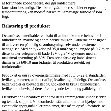
af fortinnede kobberledere, der gør kablet mere
korrosionsbestandigt. De sikrer også, at deres kabler er egnet til høje
temperaturer og kan modstå barske miljømæssige forhold såsom
fugt.
Relatering til produktet
Oceanflexs batterikabler er skabt til at imødekomme behovene i
bilindustrien, marine og andre barske miljøer. Kablerne er designet
til at levere en pålidelig strømforsyning, selv under ekstreme
betingelser. Med en tykkelse på 35,0 mm2 og en længde på 0,7 m er
disse kabler velegnede til både 12V og 24V systemer med en
maksimal spænding på 60V. Den sorte farve og kabelskoens
diameter på Ø8/10 mm bidrager til produktets æstetik og
funktionalitet.
Produktet er også i overensstemmelse med ISO 6722-1 standarden,
hvilket garanterer, at det er af høj kvalitet og pålideligt. Oceanflexs
batterikabler er blevet testet og godkendt til brug i bilindustrien,
hvilket er et bevis på deres fremragende kvalitet og pålidelighed.
Derudover er Oceanflex kendt for deres fremragende kundeservice
og teknisk support. Virksomheden står altid klar til at hjælpe med
eventuelle spørgsmål eller problemer, der måtte opstå i forbindelse
med deres produkter.