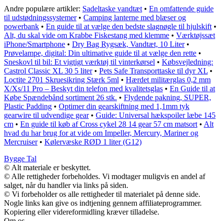
Andre populære artikler:
Sadeltaske vandtæt
•
En omfattende guide
til udstødningssystemer
•
Camping lanterne med blæser og
powerbank
•
En guide til at vælge den bedste slagnøgle til hjulskift
•
Alt, du skal vide om Krabbe Fiskestang med klemme
•
Værktøjssæt
iPhone/Smartphone
•
Dry Bag Rygsæk, Vandtæt, 10 Liter
•
Prøvelampe, digital: Din ultimative guide til at vælge den rette
•
Sneskovl til bil: Et vigtigt værktøj til vinterkørsel
•
Købsvejledning:
Castrol Classic XL 30 5 liter
•
Pets Safe Transporttaske til dyr XL
•
Loctite 2701 Skruesikring Stærk 5ml
•
Hærdet militærglas 0,2 mm
X/Xs/11 Pro – Beskyt din telefon med kvalitetsglas
•
En Guide til at
Købe Spændebånd sortiment 26 stk.
•
Flydende pakning, SUPER,
Plastic Padding
•
Optimer din gearskiftning med 1,1mm tyk
gearwire til udvendige gear
•
Guide: Universal hækspoiler læbe 145
cm
•
En guide til køb af Cross cykel 28 14 gear 57 cm matsort
•
Alt
hvad du har brug for at vide om Impeller, Mercury, Mariner og
Mercruiser
•
Kølervæske RØD 1 liter (G12)
Bygge Tal
© Alt materiale er beskyttet.
© Alle rettigheder forbeholdes. Vi modtager muligvis en andel af
salget, når du handler via links på siden.
© Vi forbeholder os alle rettigheder til materialet på denne side.
Nogle links kan give os indtjening gennem affiliateprogrammer.
Kopiering eller videreformidling kræver tilladelse.
Om os