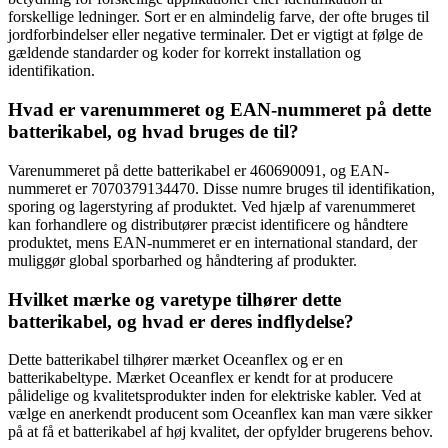
forskellige ledninger. Sort er en almindelig farve, der ofte bruges til
jordforbindelser eller negative terminaler. Det er vigtigt at følge de
gældende standarder og koder for korrekt installation og
identifikation.
Hvad er varenummeret og EAN-nummeret på dette
batterikabel, og hvad bruges de til?
Varenummeret på dette batterikabel er 460690091, og EAN-
nummeret er 7070379134470. Disse numre bruges til identifikation,
sporing og lagerstyring af produktet. Ved hjælp af varenummeret
kan forhandlere og distributører præcist identificere og håndtere
produktet, mens EAN-nummeret er en international standard, der
muliggør global sporbarhed og håndtering af produkter.
Hvilket mærke og varetype tilhører dette
batterikabel, og hvad er deres indflydelse?
Dette batterikabel tilhører mærket Oceanflex og er en
batterikabeltype. Mærket Oceanflex er kendt for at producere
pålidelige og kvalitetsprodukter inden for elektriske kabler. Ved at
vælge en anerkendt producent som Oceanflex kan man være sikker
på at få et batterikabel af høj kvalitet, der opfylder brugerens behov.