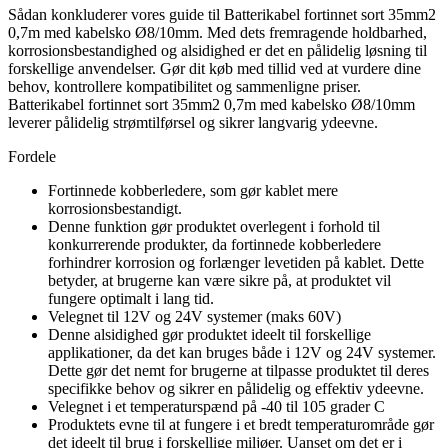
Sådan konkluderer vores guide til Batterikabel fortinnet sort 35mm2
0,7m med kabelsko Ø8/10mm. Med dets fremragende holdbarhed,
korrosionsbestandighed og alsidighed er det en pålidelig løsning til
forskellige anvendelser. Gør dit køb med tillid ved at vurdere dine
behov, kontrollere kompatibilitet og sammenligne priser.
Batterikabel fortinnet sort 35mm2 0,7m med kabelsko Ø8/10mm
leverer pålidelig strømtilførsel og sikrer langvarig ydeevne.
Fordele
Fortinnede kobberledere, som gør kablet mere
korrosionsbestandigt.
Denne funktion gør produktet overlegent i forhold til
konkurrerende produkter, da fortinnede kobberledere
forhindrer korrosion og forlænger levetiden på kablet. Dette
betyder, at brugerne kan være sikre på, at produktet vil
fungere optimalt i lang tid.
Velegnet til 12V og 24V systemer (maks 60V)
Denne alsidighed gør produktet ideelt til forskellige
applikationer, da det kan bruges både i 12V og 24V systemer.
Dette gør det nemt for brugerne at tilpasse produktet til deres
specifikke behov og sikrer en pålidelig og effektiv ydeevne.
Velegnet i et temperaturspænd på -40 til 105 grader C
Produktets evne til at fungere i et bredt temperaturområde gør
det ideelt til brug i forskellige miljøer. Uanset om det er i