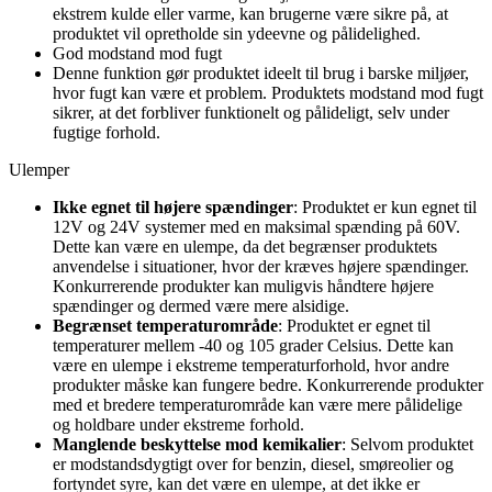
ekstrem kulde eller varme, kan brugerne være sikre på, at
produktet vil opretholde sin ydeevne og pålidelighed.
God modstand mod fugt
Denne funktion gør produktet ideelt til brug i barske miljøer,
hvor fugt kan være et problem. Produktets modstand mod fugt
sikrer, at det forbliver funktionelt og pålideligt, selv under
fugtige forhold.
Ulemper
Ikke egnet til højere spændinger
: Produktet er kun egnet til
12V og 24V systemer med en maksimal spænding på 60V.
Dette kan være en ulempe, da det begrænser produktets
anvendelse i situationer, hvor der kræves højere spændinger.
Konkurrerende produkter kan muligvis håndtere højere
spændinger og dermed være mere alsidige.
Begrænset temperaturområde
: Produktet er egnet til
temperaturer mellem -40 og 105 grader Celsius. Dette kan
være en ulempe i ekstreme temperaturforhold, hvor andre
produkter måske kan fungere bedre. Konkurrerende produkter
med et bredere temperaturområde kan være mere pålidelige
og holdbare under ekstreme forhold.
Manglende beskyttelse mod kemikalier
: Selvom produktet
er modstandsdygtigt over for benzin, diesel, smøreolier og
fortyndet syre, kan det være en ulempe, at det ikke er