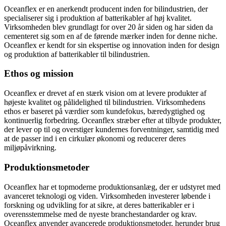
Oceanflex er en anerkendt producent inden for bilindustrien, der
specialiserer sig i produktion af batterikabler af høj kvalitet.
Virksomheden blev grundlagt for over 20 år siden og har siden da
cementeret sig som en af de førende mærker inden for denne niche.
Oceanflex er kendt for sin ekspertise og innovation inden for design
og produktion af batterikabler til bilindustrien.
Ethos og mission
Oceanflex er drevet af en stærk vision om at levere produkter af
højeste kvalitet og pålidelighed til bilindustrien. Virksomhedens
ethos er baseret på værdier som kundefokus, bæredygtighed og
kontinuerlig forbedring. Oceanflex stræber efter at tilbyde produkter,
der lever op til og overstiger kundernes forventninger, samtidig med
at de passer ind i en cirkulær økonomi og reducerer deres
miljøpåvirkning.
Produktionsmetoder
Oceanflex har et topmoderne produktionsanlæg, der er udstyret med
avanceret teknologi og viden. Virksomheden investerer løbende i
forskning og udvikling for at sikre, at deres batterikabler er i
overensstemmelse med de nyeste branchestandarder og krav.
Oceanflex anvender avancerede produktionsmetoder, herunder brug