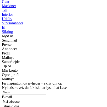
Gear
Maskiner
Tøj
Interiør
Udeliv
Virksomheder
El
Sikring
Mød os
Send mail
Pressen
Annoncer
Profil
Mailnyt
Samarbejde
Tip os
Min konto
Opret profil
Mailnyt
Få inspiration og nyheder – skriv dig op
Nyhedsbrevet, du faktisk har lyst til at læse.
E-mail
Tilmeld dig