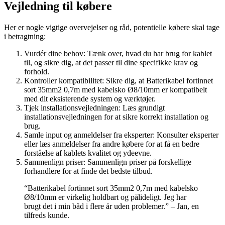
Vejledning til købere
Her er nogle vigtige overvejelser og råd, potentielle købere skal tage
i betragtning:
Vurdér dine behov: Tænk over, hvad du har brug for kablet
til, og sikre dig, at det passer til dine specifikke krav og
forhold.
Kontroller kompatibilitet: Sikre dig, at Batterikabel fortinnet
sort 35mm2 0,7m med kabelsko Ø8/10mm er kompatibelt
med dit eksisterende system og værktøjer.
Tjek installationsvejledningen: Læs grundigt
installationsvejledningen for at sikre korrekt installation og
brug.
Samle input og anmeldelser fra eksperter: Konsulter eksperter
eller læs anmeldelser fra andre købere for at få en bedre
forståelse af kablets kvalitet og ydeevne.
Sammenlign priser: Sammenlign priser på forskellige
forhandlere for at finde det bedste tilbud.
“Batterikabel fortinnet sort 35mm2 0,7m med kabelsko
Ø8/10mm er virkelig holdbart og pålideligt. Jeg har
brugt det i min båd i flere år uden problemer.” – Jan, en
tilfreds kunde.