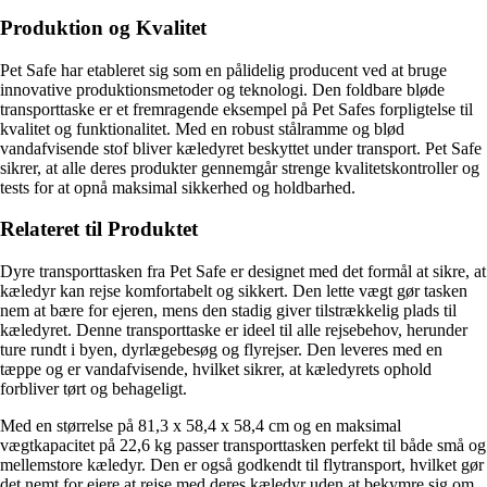
Produktion og Kvalitet
Pet Safe har etableret sig som en pålidelig producent ved at bruge
innovative produktionsmetoder og teknologi. Den foldbare bløde
transporttaske er et fremragende eksempel på Pet Safes forpligtelse til
kvalitet og funktionalitet. Med en robust stålramme og blød
vandafvisende stof bliver kæledyret beskyttet under transport. Pet Safe
sikrer, at alle deres produkter gennemgår strenge kvalitetskontroller og
tests for at opnå maksimal sikkerhed og holdbarhed.
Relateret til Produktet
Dyre transporttasken fra Pet Safe er designet med det formål at sikre, at
kæledyr kan rejse komfortabelt og sikkert. Den lette vægt gør tasken
nem at bære for ejeren, mens den stadig giver tilstrækkelig plads til
kæledyret. Denne transporttaske er ideel til alle rejsebehov, herunder
ture rundt i byen, dyrlægebesøg og flyrejser. Den leveres med en
tæppe og er vandafvisende, hvilket sikrer, at kæledyrets ophold
forbliver tørt og behageligt.
Med en størrelse på 81,3 x 58,4 x 58,4 cm og en maksimal
vægtkapacitet på 22,6 kg passer transporttasken perfekt til både små og
mellemstore kæledyr. Den er også godkendt til flytransport, hvilket gør
det nemt for ejere at rejse med deres kæledyr uden at bekymre sig om