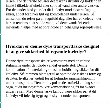
rejsen. For det første bevarer det taskens struktur og holder den
intakt i tilfælde af uheld eller spild af vand eller andre væsker.
For det andet beskytter det dit kæledyr mod ekstern fugt og
sikrer, at det forbliver tørt og komfortabelt under rejsen. Så
uanset om du rejser på en regnfuld dag eller har et kæledyr, der
har en tendens til at spilde vand, vil dette vandafvisende
materiale hjælpe med at opretholde en behagelig rejseoplevelse.
Hvordan er denne dyre transporttaske designet
til at give sikkerhed til rejsende kæledyr?
Denne dyre transporttaske er konstrueret med en robust
stålramme under det bløde vandafvisende stof. Denne
kombination af materialer gør tasken holdbar og sikker for dit
kæledyr. Stålrammen bidrager til at opretholde taskens form og
struktur, hvilket er vigtigt for at forhindre sammenklapning
under transporten. Den bløde, polstrede stofbeklædning sikrer
også, at dit kæledyr forbliver komfortabelt og fri for skader
under rejsen. Med denne taske kan du være sikker på, at dit
kæledyr vil føle sig trygt og beskyttet under transporten.