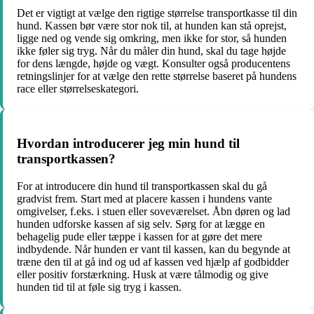
Det er vigtigt at vælge den rigtige størrelse transportkasse til din
hund. Kassen bør være stor nok til, at hunden kan stå oprejst,
ligge ned og vende sig omkring, men ikke for stor, så hunden
ikke føler sig tryg. Når du måler din hund, skal du tage højde
for dens længde, højde og vægt. Konsulter også producentens
retningslinjer for at vælge den rette størrelse baseret på hundens
race eller størrelseskategori.
Hvordan introducerer jeg min hund til
transportkassen?
For at introducere din hund til transportkassen skal du gå
gradvist frem. Start med at placere kassen i hundens vante
omgivelser, f.eks. i stuen eller soveværelset. Åbn døren og lad
hunden udforske kassen af sig selv. Sørg for at lægge en
behagelig pude eller tæppe i kassen for at gøre det mere
indbydende. Når hunden er vant til kassen, kan du begynde at
træne den til at gå ind og ud af kassen ved hjælp af godbidder
eller positiv forstærkning. Husk at være tålmodig og give
hunden tid til at føle sig tryg i kassen.