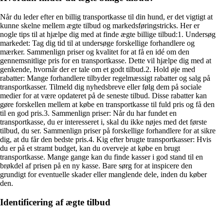
Når du leder efter en billig transportkasse til din hund, er det vigtigt at
kunne skelne mellem ægte tilbud og markedsføringstricks. Her er
nogle tips til at hjælpe dig med at finde ægte billige tilbud:1. Undersøg
markedet: Tag dig tid til at undersøge forskellige forhandlere og
mærker. Sammenlign priser og kvalitet for at få en idé om den
gennemsnitlige pris for en transportkasse. Dette vil hjælpe dig med at
genkende, hvornår der er tale om et godt tilbud.2. Hold øje med
rabatter: Mange forhandlere tilbyder regelmæssigt rabatter og salg på
transportkasser. Tilmeld dig nyhedsbreve eller følg dem på sociale
medier for at være opdateret på de seneste tilbud. Disse rabatter kan
gøre forskellen mellem at købe en transportkasse til fuld pris og få den
til en god pris.3. Sammenlign priser: Når du har fundet en
transportkasse, du er interesseret i, skal du ikke nøjes med det første
tilbud, du ser. Sammenlign priser på forskellige forhandlere for at sikre
dig, at du får den bedste pris.4. Kig efter brugte transportkasser: Hvis
du er på et stramt budget, kan du overveje at købe en brugt
transportkasse. Mange gange kan du finde kasser i god stand til en
brøkdel af prisen på en ny kasse. Bare sørg for at inspicere den
grundigt for eventuelle skader eller manglende dele, inden du køber
den.
Identificering af ægte tilbud