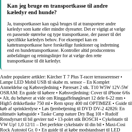
Kan jeg bruge en transportkasse til andre
kæledyr end hunde?
Ja, transportkasser kan også bruges til at transportere andre
kæledyr som katte eller mindre dyrearter. Det er vigtigt at vælge
en passende størrelse og type transportkasse, der passer til det
specifikke kæledyrs behov. For eksempel kan en
kattetransportkasse have forskellige funktioner og indretning
end en hundetransportkasse. Kontroller altid producentens
anbefalinger og retningslinjer for at vælge den rette
transportkasse til dit kæledyr.
Andre populære artikler:
Kärcher T 7 Plus T-racer terrasserenser
•
Lampe LED Mobil USB til skabe m. sensor – En Komplet
Anmeldelse og Købsvejledning
•
Pæresæt 2 stk. T10 W5W 12V-5W
OSRAM: En guide til købere
•
Købsvejledning: Cover til iPhone 6/6s
•
Alt, du behøver at vide om Ringgaffelnøglesæt 12 dele 6-22 mm
•
High5 drikkeflaske 750 ml
•
Rem spray 400 ml OPTIMIZE
•
Guide til
køb af sprinklerdyse
•
Løs fjernbetjening til DVD DV-2 42826: En
ultimativ købsguide
•
Taske Camp nature Dry Bag 10l
•
Rudolf
Rensdyrsæt til bil gevirer tud
•
13-polet stik BOSCH
•
Cykelstativ til
VW Up! 1,0 12/11 – Det perfekte cykelstativ til din bil
•
Maxi-Cosi
Rock Autostol Gr. 0
•
En guide til at købe modstandssæt til LED