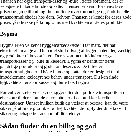
Thansen har også transportkasser og -bure i deres sortiment, der er
velegnede til både hunde og katte. Thansen er kendt for deres lave
priser og gode tilbud, og du kan finde overkommelige og funktionelle
transportmuligheder hos dem. Selvom Thansen er kendt for deres gode
priser, går de ikke på kompromis med kvaliteten af deres produkter.
Bygma
Bygma er en velkendt byggemarkedskæde i Danmark, der har
eksisteret i mange år. De har et stort udvalg af byggematerialer, værktøj
og produkter til hus og have. Deres sortiment inkluderer også
transportkasser og -bure til kæledyr. Bygma er kendt for deres
pålidelige produkter og gode kundeservice. De tilbyder
transportmuligheder til både hunde og katte, der er designet til at
imødekomme kæledyrenes behov under transport. Du kan finde
højkvalitets transportkasser og -bure hos Bygma.
For enhver kæledyrsejer, der søger efter den perfekte transportkasse
eller -bur til deres hunde eller katte, er disse butikker ideelle
destinationer. Uanset hvilken butik du vælger at besøge, kan du være
sikker på at finde produkter af høj kvalitet, der opfylder dine krav til
sikker og behagelig transport af dit kæledyr.
Sådan finder du en billig og god