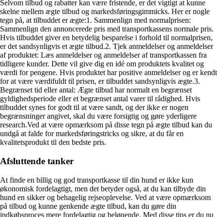
Selvom tilbud og rabatter kan være fristende, er det vigtigt at kunne
skelne mellem ægte tilbud og markedsføringsgimmicks. Her er nogle
tegn på, at tilbuddet er ægte:1. Sammenlign med normalprisen:
Sammenlign den annoncerede pris med transportkassens normale pris.
Hvis tilbuddet giver en betydelig besparelse i forhold til normalprisen,
er det sandsynligvis et ægte tilbud.2. Tjek anmeldelser og anmeldelser
af produktet: Læs anmeldelser og anmeldelser af transportkassen fra
tidligere kunder. Dette vil give dig en idé om produktets kvalitet og
værdi for pengene. Hvis produktet har positive anmeldelser og er kendt
for at være værdifuldt til prisen, er tilbuddet sandsynligvis ægte.3.
Begrænset tid eller antal: Ægte tilbud har normalt en begrænset
gyldighedsperiode eller et begrænset antal varer til rådighed. Hvis
tilbuddet synes for godt til at være sandt, og der ikke er nogen
begrænsninger angivet, skal du være forsigtig og gøre yderligere
research.Ved at være opmærksom på disse tegn på ægte tilbud kan du
undgå at falde for markedsføringstricks og sikre, at du får en
kvalitetsprodukt til den bedste pris.
Afsluttende tanker
At finde en billig og god transportkasse til din hund er ikke kun
økonomisk fordelagtigt, men det betyder også, at du kan tilbyde din
hund en sikker og behagelig rejseoplevelse. Ved at være opmærksom
på tilbud og kunne genkende ægte tilbud, kan du gøre din
indkøbsproces mere fordelagtig og belønende. Med disse tips er du nu