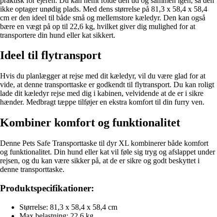
praktisk for ejeren. Du kan nemt folde den ud og sammen igen, så den
ikke optager unødig plads. Med dens størrelse på 81,3 x 58,4 x 58,4
cm er den ideel til både små og mellemstore kæledyr. Den kan også
bære en vægt på op til 22,6 kg, hvilket giver dig mulighed for at
transportere din hund eller kat sikkert.
Ideel til flytransport
Hvis du planlægger at rejse med dit kæledyr, vil du være glad for at
vide, at denne transporttaske er godkendt til flytransport. Du kan roligt
lade dit kæledyr rejse med dig i kabinen, velvidende at de er i sikre
hænder. Medbragt tæppe tilføjer en ekstra komfort til din furry ven.
Kombiner komfort og funktionalitet
Denne Pets Safe Transporttaske til dyr XL kombinerer både komfort
og funktionalitet. Din hund eller kat vil føle sig tryg og afslappet under
rejsen, og du kan være sikker på, at de er sikre og godt beskyttet i
denne transporttaske.
Produktspecifikationer:
Størrelse: 81,3 x 58,4 x 58,4 cm
Max belastning: 22,6 kg