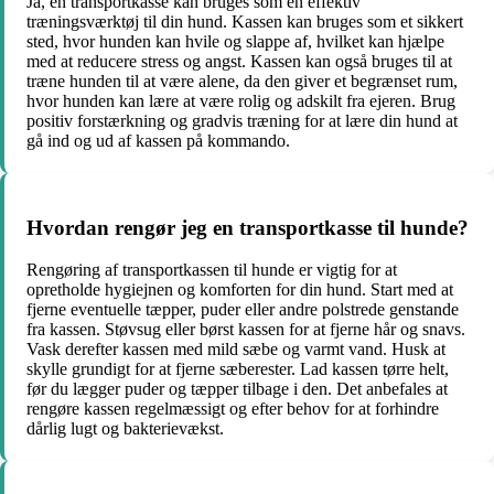
Ja, en transportkasse kan bruges som en effektiv
træningsværktøj til din hund. Kassen kan bruges som et sikkert
sted, hvor hunden kan hvile og slappe af, hvilket kan hjælpe
med at reducere stress og angst. Kassen kan også bruges til at
træne hunden til at være alene, da den giver et begrænset rum,
hvor hunden kan lære at være rolig og adskilt fra ejeren. Brug
positiv forstærkning og gradvis træning for at lære din hund at
gå ind og ud af kassen på kommando.
Hvordan rengør jeg en transportkasse til hunde?
Rengøring af transportkassen til hunde er vigtig for at
opretholde hygiejnen og komforten for din hund. Start med at
fjerne eventuelle tæpper, puder eller andre polstrede genstande
fra kassen. Støvsug eller børst kassen for at fjerne hår og snavs.
Vask derefter kassen med mild sæbe og varmt vand. Husk at
skylle grundigt for at fjerne sæberester. Lad kassen tørre helt,
før du lægger puder og tæpper tilbage i den. Det anbefales at
rengøre kassen regelmæssigt og efter behov for at forhindre
dårlig lugt og bakterievækst.