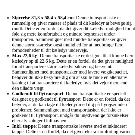
Størrelse 81,3 x 58,4 x 58,4 cm
: Denne transporttaske er
rummelig og giver masser af plads til dit kæledyr at bevæge sig
rundt. Dette er en fordel, da det giver dit kæledyr mulighed for at
føle sig mere komfortabelt og mindre begrænset under
transporten. Sammenlignet med mindre transporttasker giver
denne større størrelse også mulighed for at medbringe flere
fornødenheder til dit kæledyr undervejs.
Max 22,6 kg
: Denne transporttaske er designet til at kunne bære
kæledyr op til 22,6 kg. Dette er en fordel, da det giver mulighed
for at transportere større kæledyr sikkert og bekvemt.
Sammenlignet med transporttasker med lavere vægtkapacitet,
behøver du ikke bekymre dig om at skulle finde en alternativ
løsning til at transportere dit kæledyr, hvis det vejer mere end
den tilladte vægt.
Godkendt til flytransport
: Denne transporttaske er specielt
designet og godkendt til flytransport. Dette er en fordel, da det
betyder, at du kan tage dit kæledyr med dig på flyrejser uden
problemer. Sammenlignet med transporttasker, der ikke er
godkendt til flytransport, undgår du unødvendige forsinkelser
eller afvisninger i lufthavnen.
Inkl. tæppe
: Denne transporttaske leveres med et inkluderet
tæppe. Dette er en fordel, da det giver ekstra komfort og varme