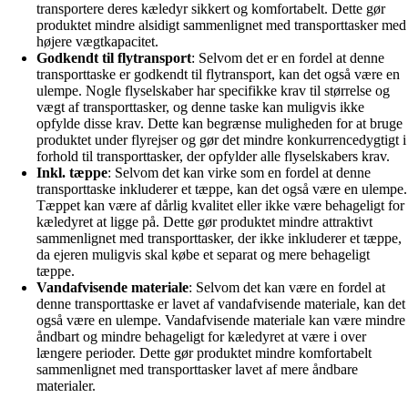
transportere deres kæledyr sikkert og komfortabelt. Dette gør
produktet mindre alsidigt sammenlignet med transporttasker med
højere vægtkapacitet.
Godkendt til flytransport
: Selvom det er en fordel at denne
transporttaske er godkendt til flytransport, kan det også være en
ulempe. Nogle flyselskaber har specifikke krav til størrelse og
vægt af transporttasker, og denne taske kan muligvis ikke
opfylde disse krav. Dette kan begrænse muligheden for at bruge
produktet under flyrejser og gør det mindre konkurrencedygtigt i
forhold til transporttasker, der opfylder alle flyselskabers krav.
Inkl. tæppe
: Selvom det kan virke som en fordel at denne
transporttaske inkluderer et tæppe, kan det også være en ulempe.
Tæppet kan være af dårlig kvalitet eller ikke være behageligt for
kæledyret at ligge på. Dette gør produktet mindre attraktivt
sammenlignet med transporttasker, der ikke inkluderer et tæppe,
da ejeren muligvis skal købe et separat og mere behageligt
tæppe.
Vandafvisende materiale
: Selvom det kan være en fordel at
denne transporttaske er lavet af vandafvisende materiale, kan det
også være en ulempe. Vandafvisende materiale kan være mindre
åndbart og mindre behageligt for kæledyret at være i over
længere perioder. Dette gør produktet mindre komfortabelt
sammenlignet med transporttasker lavet af mere åndbare
materialer.