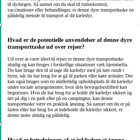
til dyrlægen. Så uanset om du skal til rutinekontrol,
vaccinationer eller behandlinger, er denne dyre transporttaske en
pålidelig metode til transport af dit kæledyr.
Hvad er de potentielle anvendelser af denne dyre
transporttaske ud over rejser?
Ud over at være ideel til rejser er denne dyre transporttaske
alsidig og kan bruges i forskellige situationer væk hjemmefra.
Du kan bruge den til at tage dit kæledyr med på ture rundt i
byen, når du har brug for at gå til parken eller køre ærinder. Det
kan også bruges som en midlertidig opholdsplads til dit kæledyr
under sociale arrangementer, hvor dets bevægelsesfrihed kan
begrænses. Hvis du har brug for at holde dit kæledyr sikkert og
tæt på dig i en park eller på en campingtur, kan denne
transporttaske være en praktisk løsning. Så uanset om du er på
farten eller har brug for at indeholde dit kæledyr sikkert, er
denne taske alsidig og pålidelig.
Hvad er betydningen af ​​at inkludere et tæppe