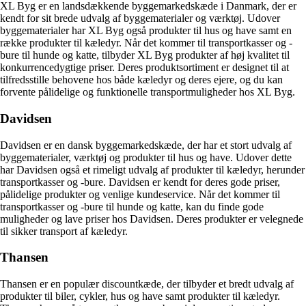
XL Byg er en landsdækkende byggemarkedskæde i Danmark, der er
kendt for sit brede udvalg af byggematerialer og værktøj. Udover
byggematerialer har XL Byg også produkter til hus og have samt en
række produkter til kæledyr. Når det kommer til transportkasser og -
bure til hunde og katte, tilbyder XL Byg produkter af høj kvalitet til
konkurrencedygtige priser. Deres produktsortiment er designet til at
tilfredsstille behovene hos både kæledyr og deres ejere, og du kan
forvente pålidelige og funktionelle transportmuligheder hos XL Byg.
Davidsen
Davidsen er en dansk byggemarkedskæde, der har et stort udvalg af
byggematerialer, værktøj og produkter til hus og have. Udover dette
har Davidsen også et rimeligt udvalg af produkter til kæledyr, herunder
transportkasser og -bure. Davidsen er kendt for deres gode priser,
pålidelige produkter og venlige kundeservice. Når det kommer til
transportkasser og -bure til hunde og katte, kan du finde gode
muligheder og lave priser hos Davidsen. Deres produkter er velegnede
til sikker transport af kæledyr.
Thansen
Thansen er en populær discountkæde, der tilbyder et bredt udvalg af
produkter til biler, cykler, hus og have samt produkter til kæledyr.