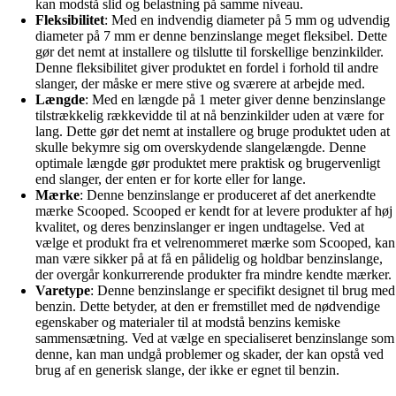
kan modstå slid og belastning på samme niveau.
Fleksibilitet
: Med en indvendig diameter på 5 mm og udvendig
diameter på 7 mm er denne benzinslange meget fleksibel. Dette
gør det nemt at installere og tilslutte til forskellige benzinkilder.
Denne fleksibilitet giver produktet en fordel i forhold til andre
slanger, der måske er mere stive og sværere at arbejde med.
Længde
: Med en længde på 1 meter giver denne benzinslange
tilstrækkelig rækkevidde til at nå benzinkilder uden at være for
lang. Dette gør det nemt at installere og bruge produktet uden at
skulle bekymre sig om overskydende slangelængde. Denne
optimale længde gør produktet mere praktisk og brugervenligt
end slanger, der enten er for korte eller for lange.
Mærke
: Denne benzinslange er produceret af det anerkendte
mærke Scooped. Scooped er kendt for at levere produkter af høj
kvalitet, og deres benzinslanger er ingen undtagelse. Ved at
vælge et produkt fra et velrenommeret mærke som Scooped, kan
man være sikker på at få en pålidelig og holdbar benzinslange,
der overgår konkurrerende produkter fra mindre kendte mærker.
Varetype
: Denne benzinslange er specifikt designet til brug med
benzin. Dette betyder, at den er fremstillet med de nødvendige
egenskaber og materialer til at modstå benzins kemiske
sammensætning. Ved at vælge en specialiseret benzinslange som
denne, kan man undgå problemer og skader, der kan opstå ved
brug af en generisk slange, der ikke er egnet til benzin.