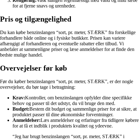
Rengøring:
Vask slangen regelmæssigt med vand og mild sæbe
for at fjerne snavs og urenheder.
Pris og tilgængelighed
Du kan købe benzinslangen “sort, pr. meter, STÆRK” fra forskellige
forhandlere både online og i fysiske butikker. Prisen kan variere
afhængigt af forhandleren og eventuelle rabatter eller tilbud. Vi
anbefaler at sammenligne priser og læse anmeldelser for at finde den
bedste mulige handel.
Overvejelser før køb
Før du køber benzinslangen “sort, pr. meter, STÆRK”, er der nogle
overvejelser, du bør tage i betragtning:
Krav:
Kontroller, om benzinslangen opfylder dine specifikke
behov og passer til det udstyr, du vil bruge den med.
Budget:
Bestem dit budget og sammenlign priser for at sikre, at
produktet passer til dine økonomiske forventninger.
Anmeldelser:
Læs anmeldelser og erfaringer fra tidligere købere
for at få et indblik i produktets kvalitet og ydeevne.
“Jeg har brugt benzinslangen “sort, pr. meter, STÆRK” i