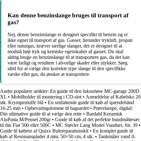
Kan denne benzinslange bruges til transport af
gas?
Nej, denne benzinslange er designet specifikt til benzin og er
ikke egnet til transport af gas. Gasser, herunder trykluft, propan
eller naturgas, kræver særlige slanger, der er designet til at
modstå højt tryk og kemiske egenskaber af gasser. Du skal
aldrig bruge en benzinslange til at transportere gas, da det kan
være farligt og resultere i alvorlige skader eller ulykker. Sørg
altid for at vælge den korrekte type slange til den specifikke
væske eller gas, du ønsker at transportere.
Andre populære artikler:
En guide til den luksuriøse MC-garage 200D
XL
•
Mobilholder til montering i CD-slot
•
Anmeldelse af Kabelsko 20
stk. Krympemuffe blå
•
En omfattende guide til køb af spændebånd
16-25 mm
•
Opbevaringslomme til bagsædet
•
Prøvelampe, digital:
Din ultimative guide til at vælge den rette
•
Bardahl Keramisk
AluPasta M/Pensel 200gr
•
Guide til køb af det perfekte bundmåttesæt
til din Fiat 500 eller 500C
•
MC Støvler Lang Model Vandtæt, Str. 39
•
Guide til købere af Quixx Bulereparationskit
•
En komplet guide til
køb af Resonansplader 4 mm, 50×50 cm, 4 stk.
•
Tankmåler vand 0-