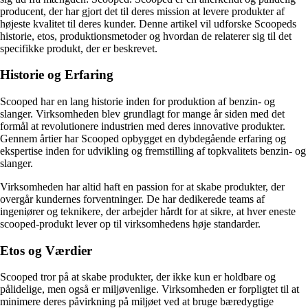
producent, der har gjort det til deres mission at levere produkter af
højeste kvalitet til deres kunder. Denne artikel vil udforske Scoopeds
historie, etos, produktionsmetoder og hvordan de relaterer sig til det
specifikke produkt, der er beskrevet.
Historie og Erfaring
Scooped har en lang historie inden for produktion af benzin- og
slanger. Virksomheden blev grundlagt for mange år siden med det
formål at revolutionere industrien med deres innovative produkter.
Gennem årtier har Scooped opbygget en dybdegående erfaring og
ekspertise inden for udvikling og fremstilling af topkvalitets benzin- og
slanger.
Virksomheden har altid haft en passion for at skabe produkter, der
overgår kundernes forventninger. De har dedikerede teams af
ingeniører og teknikere, der arbejder hårdt for at sikre, at hver eneste
scooped-produkt lever op til virksomhedens høje standarder.
Etos og Værdier
Scooped tror på at skabe produkter, der ikke kun er holdbare og
pålidelige, men også er miljøvenlige. Virksomheden er forpligtet til at
minimere deres påvirkning på miljøet ved at bruge bæredygtige