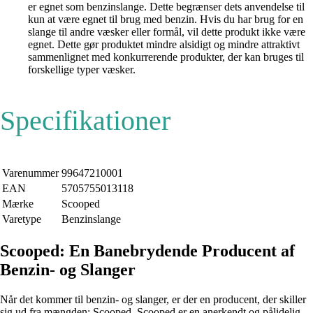
er egnet som benzinslange. Dette begrænser dets anvendelse til
kun at være egnet til brug med benzin. Hvis du har brug for en
slange til andre væsker eller formål, vil dette produkt ikke være
egnet. Dette gør produktet mindre alsidigt og mindre attraktivt
sammenlignet med konkurrerende produkter, der kan bruges til
forskellige typer væsker.
Specifikationer
Varenummer
99647210001
EAN
5705755013118
Mærke
Scooped
Varetype
Benzinslange
Scooped: En Banebrydende Producent af
Benzin- og Slanger
Når det kommer til benzin- og slanger, er der en producent, der skiller
sig ud fra mængden: Scooped. Scooped er en anerkendt og pålidelig