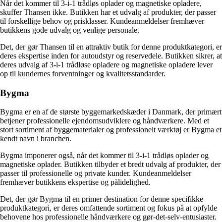
Når det kommer til 3-i-1 trådløs oplader og magnetiske opladere,
skuffer Thansen ikke. Butikken har et udvalg af produkter, der passer
til forskellige behov og prisklasser. Kundeanmeldelser fremhæver
butikkens gode udvalg og venlige personale.
Det, der gør Thansen til en attraktiv butik for denne produktkategori, er
deres ekspertise inden for autoudstyr og reservedele. Butikken sikrer, at
deres udvalg af 3-i-1 trådløse opladere og magnetiske opladere lever
op til kundernes forventninger og kvalitetsstandarder.
Bygma
Bygma er en af de største byggemarkedskæder i Danmark, der primært
betjener professionelle ejendomsudviklere og håndværkere. Med et
stort sortiment af byggematerialer og professionelt værktøj er Bygma et
kendt navn i branchen.
Bygma imponerer også, når det kommer til 3-i-1 trådløs oplader og
magnetiske oplader. Butikken tilbyder et bredt udvalg af produkter, der
passer til professionelle og private kunder. Kundeanmeldelser
fremhæver butikkens ekspertise og pålidelighed.
Det, der gør Bygma til en primer destination for denne specifikke
produktkategori, er deres omfattende sortiment og fokus på at opfylde
behovene hos professionelle håndværkere og gør-det-selv-entusiaster.