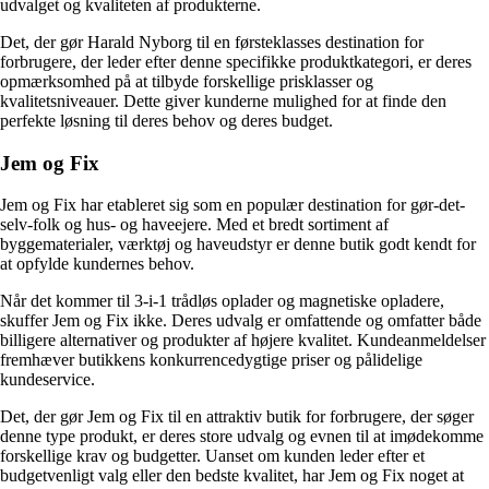
udvalget og kvaliteten af produkterne.
Det, der gør Harald Nyborg til en førsteklasses destination for
forbrugere, der leder efter denne specifikke produktkategori, er deres
opmærksomhed på at tilbyde forskellige prisklasser og
kvalitetsniveauer. Dette giver kunderne mulighed for at finde den
perfekte løsning til deres behov og deres budget.
Jem og Fix
Jem og Fix har etableret sig som en populær destination for gør-det-
selv-folk og hus- og haveejere. Med et bredt sortiment af
byggematerialer, værktøj og haveudstyr er denne butik godt kendt for
at opfylde kundernes behov.
Når det kommer til 3-i-1 trådløs oplader og magnetiske opladere,
skuffer Jem og Fix ikke. Deres udvalg er omfattende og omfatter både
billigere alternativer og produkter af højere kvalitet. Kundeanmeldelser
fremhæver butikkens konkurrencedygtige priser og pålidelige
kundeservice.
Det, der gør Jem og Fix til en attraktiv butik for forbrugere, der søger
denne type produkt, er deres store udvalg og evnen til at imødekomme
forskellige krav og budgetter. Uanset om kunden leder efter et
budgetvenligt valg eller den bedste kvalitet, har Jem og Fix noget at