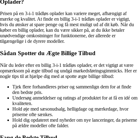
Oplader?
Prisen på en 3-i-1 trådløs oplader kan variere meget, afhængigt af
mærke og kvalitet. At finde en billig 3-i-1 trådløs oplader er vigtigt,
hvis du ønsker at spare penge og få mest muligt ud af dit køb. Når du
køber en billig oplader, kan du være sikker på, at du ikke betaler
unødvendige omkostninger for funktionerne, der allerede er
tilgængelige i de dyrere modeller.
Sådan Spotter du Ægte Billige Tilbud
Når du leder efter en billig 3-i-1 trådløs oplader, er det vigtigt at være
opmærksom på ægte tilbud og undgå markedsføringsgimmicks. Her er
nogle tips til at hjælpe dig med at spotte ægte billige tilbud:
Tjek flere forhandleres priser og sammenlign dem for at finde
den bedste pris.
Undersøg anmeldelser og ratings af produktet for at få en idé om
kvaliteten.
Hold øje med sæsonudsalg, helligdage og mærkedage, hvor
priserne ofte sænkes.
Hold dig opdateret med nyheder om nye lanceringer, da priserne
på ældre modeller ofte falder.
Fang de Bedste Tilbud