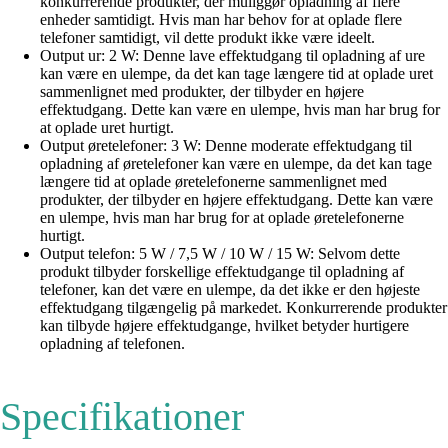
konkurrerende produkter, der muliggør opladning af flere
enheder samtidigt. Hvis man har behov for at oplade flere
telefoner samtidigt, vil dette produkt ikke være ideelt.
Output ur: 2 W: Denne lave effektudgang til opladning af ure
kan være en ulempe, da det kan tage længere tid at oplade uret
sammenlignet med produkter, der tilbyder en højere
effektudgang. Dette kan være en ulempe, hvis man har brug for
at oplade uret hurtigt.
Output øretelefoner: 3 W: Denne moderate effektudgang til
opladning af øretelefoner kan være en ulempe, da det kan tage
længere tid at oplade øretelefonerne sammenlignet med
produkter, der tilbyder en højere effektudgang. Dette kan være
en ulempe, hvis man har brug for at oplade øretelefonerne
hurtigt.
Output telefon: 5 W / 7,5 W / 10 W / 15 W: Selvom dette
produkt tilbyder forskellige effektudgange til opladning af
telefoner, kan det være en ulempe, da det ikke er den højeste
effektudgang tilgængelig på markedet. Konkurrerende produkter
kan tilbyde højere effektudgange, hvilket betyder hurtigere
opladning af telefonen.
Specifikationer