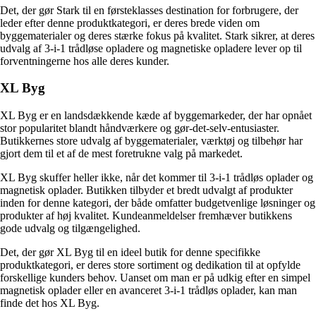
Det, der gør Stark til en førsteklasses destination for forbrugere, der
leder efter denne produktkategori, er deres brede viden om
byggematerialer og deres stærke fokus på kvalitet. Stark sikrer, at deres
udvalg af 3-i-1 trådløse opladere og magnetiske opladere lever op til
forventningerne hos alle deres kunder.
XL Byg
XL Byg er en landsdækkende kæde af byggemarkeder, der har opnået
stor popularitet blandt håndværkere og gør-det-selv-entusiaster.
Butikkernes store udvalg af byggematerialer, værktøj og tilbehør har
gjort dem til et af de mest foretrukne valg på markedet.
XL Byg skuffer heller ikke, når det kommer til 3-i-1 trådløs oplader og
magnetisk oplader. Butikken tilbyder et bredt udvalgt af produkter
inden for denne kategori, der både omfatter budgetvenlige løsninger og
produkter af høj kvalitet. Kundeanmeldelser fremhæver butikkens
gode udvalg og tilgængelighed.
Det, der gør XL Byg til en ideel butik for denne specifikke
produktkategori, er deres store sortiment og dedikation til at opfylde
forskellige kunders behov. Uanset om man er på udkig efter en simpel
magnetisk oplader eller en avanceret 3-i-1 trådløs oplader, kan man
finde det hos XL Byg.