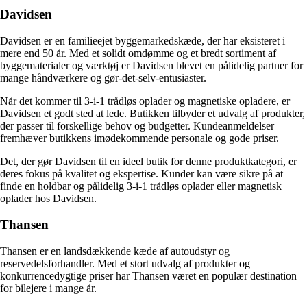
Davidsen
Davidsen er en familieejet byggemarkedskæde, der har eksisteret i
mere end 50 år. Med et solidt omdømme og et bredt sortiment af
byggematerialer og værktøj er Davidsen blevet en pålidelig partner for
mange håndværkere og gør-det-selv-entusiaster.
Når det kommer til 3-i-1 trådløs oplader og magnetiske opladere, er
Davidsen et godt sted at lede. Butikken tilbyder et udvalg af produkter,
der passer til forskellige behov og budgetter. Kundeanmeldelser
fremhæver butikkens imødekommende personale og gode priser.
Det, der gør Davidsen til en ideel butik for denne produktkategori, er
deres fokus på kvalitet og ekspertise. Kunder kan være sikre på at
finde en holdbar og pålidelig 3-i-1 trådløs oplader eller magnetisk
oplader hos Davidsen.
Thansen
Thansen er en landsdækkende kæde af autoudstyr og
reservedelsforhandler. Med et stort udvalg af produkter og
konkurrencedygtige priser har Thansen været en populær destination
for bilejere i mange år.