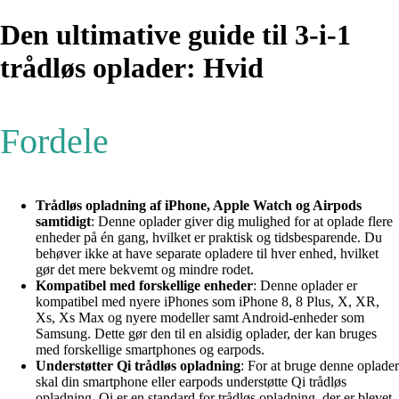
Den ultimative guide til 3-i-1
trådløs oplader: Hvid
Fordele
Trådløs opladning af iPhone, Apple Watch og Airpods
samtidigt
: Denne oplader giver dig mulighed for at oplade flere
enheder på én gang, hvilket er praktisk og tidsbesparende. Du
behøver ikke at have separate opladere til hver enhed, hvilket
gør det mere bekvemt og mindre rodet.
Kompatibel med forskellige enheder
: Denne oplader er
kompatibel med nyere iPhones som iPhone 8, 8 Plus, X, XR,
Xs, Xs Max og nyere modeller samt Android-enheder som
Samsung. Dette gør den til en alsidig oplader, der kan bruges
med forskellige smartphones og earpods.
Understøtter Qi trådløs opladning
: For at bruge denne oplader
skal din smartphone eller earpods understøtte Qi trådløs
opladning. Qi er en standard for trådløs opladning, der er blevet