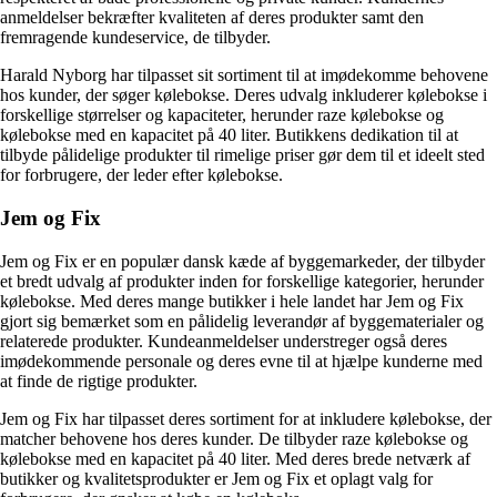
anmeldelser bekræfter kvaliteten af deres produkter samt den
fremragende kundeservice, de tilbyder.
Harald Nyborg har tilpasset sit sortiment til at imødekomme behovene
hos kunder, der søger kølebokse. Deres udvalg inkluderer kølebokse i
forskellige størrelser og kapaciteter, herunder raze kølebokse og
kølebokse med en kapacitet på 40 liter. Butikkens dedikation til at
tilbyde pålidelige produkter til rimelige priser gør dem til et ideelt sted
for forbrugere, der leder efter kølebokse.
Jem og Fix
Jem og Fix er en populær dansk kæde af byggemarkeder, der tilbyder
et bredt udvalg af produkter inden for forskellige kategorier, herunder
kølebokse. Med deres mange butikker i hele landet har Jem og Fix
gjort sig bemærket som en pålidelig leverandør af byggematerialer og
relaterede produkter. Kundeanmeldelser understreger også deres
imødekommende personale og deres evne til at hjælpe kunderne med
at finde de rigtige produkter.
Jem og Fix har tilpasset deres sortiment for at inkludere kølebokse, der
matcher behovene hos deres kunder. De tilbyder raze kølebokse og
kølebokse med en kapacitet på 40 liter. Med deres brede netværk af
butikker og kvalitetsprodukter er Jem og Fix et oplagt valg for