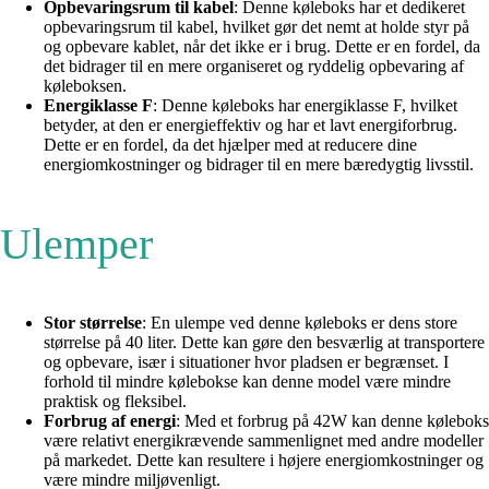
Opbevaringsrum til kabel
: Denne køleboks har et dedikeret
opbevaringsrum til kabel, hvilket gør det nemt at holde styr på
og opbevare kablet, når det ikke er i brug. Dette er en fordel, da
det bidrager til en mere organiseret og ryddelig opbevaring af
køleboksen.
Energiklasse F
: Denne køleboks har energiklasse F, hvilket
betyder, at den er energieffektiv og har et lavt energiforbrug.
Dette er en fordel, da det hjælper med at reducere dine
energiomkostninger og bidrager til en mere bæredygtig livsstil.
Ulemper
Stor størrelse
: En ulempe ved denne køleboks er dens store
størrelse på 40 liter. Dette kan gøre den besværlig at transportere
og opbevare, især i situationer hvor pladsen er begrænset. I
forhold til mindre kølebokse kan denne model være mindre
praktisk og fleksibel.
Forbrug af energi
: Med et forbrug på 42W kan denne køleboks
være relativt energikrævende sammenlignet med andre modeller
på markedet. Dette kan resultere i højere energiomkostninger og
være mindre miljøvenligt.