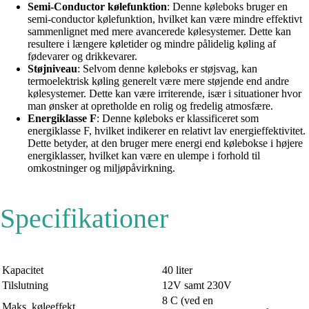
Semi-Conductor kølefunktion
: Denne køleboks bruger en
semi-conductor kølefunktion, hvilket kan være mindre effektivt
sammenlignet med mere avancerede kølesystemer. Dette kan
resultere i længere køletider og mindre pålidelig køling af
fødevarer og drikkevarer.
Støjniveau
: Selvom denne køleboks er støjsvag, kan
termoelektrisk køling generelt være mere støjende end andre
kølesystemer. Dette kan være irriterende, især i situationer hvor
man ønsker at opretholde en rolig og fredelig atmosfære.
Energiklasse F
: Denne køleboks er klassificeret som
energiklasse F, hvilket indikerer en relativt lav energieffektivitet.
Dette betyder, at den bruger mere energi end kølebokse i højere
energiklasser, hvilket kan være en ulempe i forhold til
omkostninger og miljøpåvirkning.
Specifikationer
Kapacitet
40 liter
Tilslutning
12V samt 230V
8 C (ved en
Maks. køleeffekt