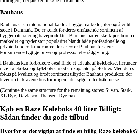
forbrugere, der ønsker at købe en køleboks.
Bauhaus
Bauhaus er en international kæde af byggemarkeder, der også er til
stede i Danmark. De er kendt for deres omfattende sortiment af
byggematerialer og haveprodukter. Bauhaus har en stærk position på
markedet og nyder stor popularitet blandt både professionelle og
private kunder. Kundeanmeldelser roser Bauhaus for deres
konkurrencedygtige priser og professionelle rådgivning.
I Bauhaus kan forbrugere også finde et udvalg af kølebokse, herunder
raze kølebokse og kølebokse med en kapacitet på 40 liter. Med deres
fokus på kvalitet og bredt sortiment tilbyder Bauhaus produkter, der
lever op til kravene hos forbrugere, der søger efter kølebokse.
(Continue the same structure for the remaining stores: Silvan, Stark,
XL Byg, Davidsen, Thansen, Bygma)
Køb en Raze Køleboks 40 liter Billigt:
Sådan finder du gode tilbud
Hvorfor er det vigtigt at finde en billig Raze køleboks?