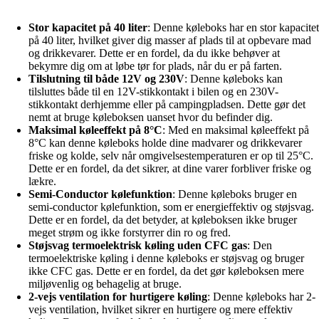
Stor kapacitet på 40 liter
: Denne køleboks har en stor kapacitet
på 40 liter, hvilket giver dig masser af plads til at opbevare mad
og drikkevarer. Dette er en fordel, da du ikke behøver at
bekymre dig om at løbe tør for plads, når du er på farten.
Tilslutning til både 12V og 230V
: Denne køleboks kan
tilsluttes både til en 12V-stikkontakt i bilen og en 230V-
stikkontakt derhjemme eller på campingpladsen. Dette gør det
nemt at bruge køleboksen uanset hvor du befinder dig.
Maksimal køleeffekt på 8°C
: Med en maksimal køleeffekt på
8°C kan denne køleboks holde dine madvarer og drikkevarer
friske og kolde, selv når omgivelsestemperaturen er op til 25°C.
Dette er en fordel, da det sikrer, at dine varer forbliver friske og
lækre.
Semi-Conductor kølefunktion
: Denne køleboks bruger en
semi-conductor kølefunktion, som er energieffektiv og støjsvag.
Dette er en fordel, da det betyder, at køleboksen ikke bruger
meget strøm og ikke forstyrrer din ro og fred.
Støjsvag termoelektrisk køling uden CFC gas
: Den
termoelektriske køling i denne køleboks er støjsvag og bruger
ikke CFC gas. Dette er en fordel, da det gør køleboksen mere
miljøvenlig og behagelig at bruge.
2-vejs ventilation for hurtigere køling
: Denne køleboks har 2-
vejs ventilation, hvilket sikrer en hurtigere og mere effektiv