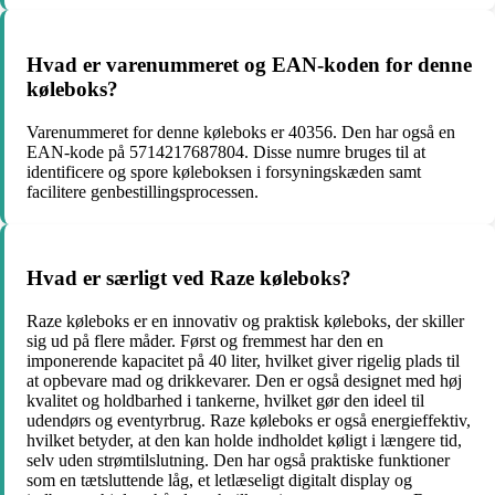
Hvad er varenummeret og EAN-koden for denne
køleboks?
Varenummeret for denne køleboks er 40356. Den har også en
EAN-kode på 5714217687804. Disse numre bruges til at
identificere og spore køleboksen i forsyningskæden samt
facilitere genbestillingsprocessen.
Hvad er særligt ved Raze køleboks?
Raze køleboks er en innovativ og praktisk køleboks, der skiller
sig ud på flere måder. Først og fremmest har den en
imponerende kapacitet på 40 liter, hvilket giver rigelig plads til
at opbevare mad og drikkevarer. Den er også designet med høj
kvalitet og holdbarhed i tankerne, hvilket gør den ideel til
udendørs og eventyrbrug. Raze køleboks er også energieffektiv,
hvilket betyder, at den kan holde indholdet køligt i længere tid,
selv uden strømtilslutning. Den har også praktiske funktioner
som en tætsluttende låg, et letlæseligt digitalt display og