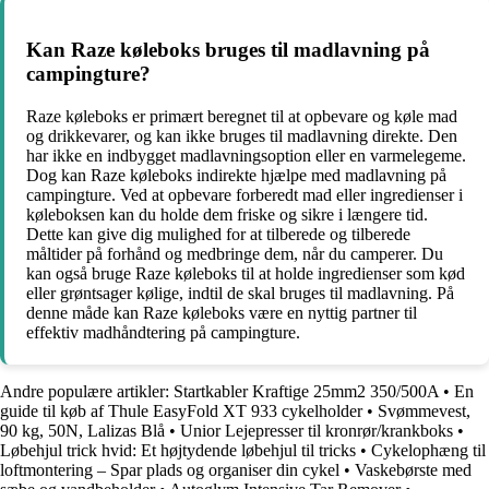
Kan Raze køleboks bruges til madlavning på
campingture?
Raze køleboks er primært beregnet til at opbevare og køle mad
og drikkevarer, og kan ikke bruges til madlavning direkte. Den
har ikke en indbygget madlavningsoption eller en varmelegeme.
Dog kan Raze køleboks indirekte hjælpe med madlavning på
campingture. Ved at opbevare forberedt mad eller ingredienser i
køleboksen kan du holde dem friske og sikre i længere tid.
Dette kan give dig mulighed for at tilberede og tilberede
måltider på forhånd og medbringe dem, når du camperer. Du
kan også bruge Raze køleboks til at holde ingredienser som kød
eller grøntsager kølige, indtil de skal bruges til madlavning. På
denne måde kan Raze køleboks være en nyttig partner til
effektiv madhåndtering på campingture.
Andre populære artikler:
Startkabler Kraftige 25mm2 350/500A
•
En
guide til køb af Thule EasyFold XT 933 cykelholder
•
Svømmevest,
90 kg, 50N, Lalizas Blå
•
Unior Lejepresser til kronrør/krankboks
•
Løbehjul trick hvid: Et højtydende løbehjul til tricks
•
Cykelophæng til
loftmontering – Spar plads og organiser din cykel
•
Vaskebørste med