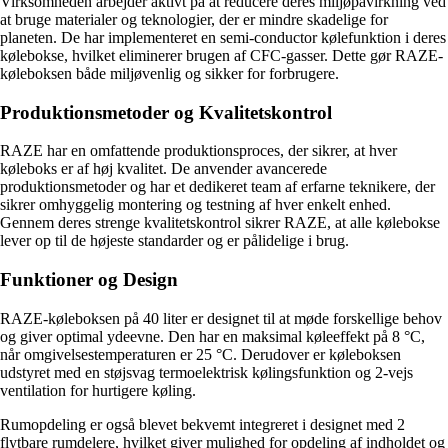
Virksomheden arbejder aktivt på at reducere deres miljøpåvirkning ved
at bruge materialer og teknologier, der er mindre skadelige for
planeten. De har implementeret en semi-conductor kølefunktion i deres
kølebokse, hvilket eliminerer brugen af CFC-gasser. Dette gør RAZE-
køleboksen både miljøvenlig og sikker for forbrugere.
Produktionsmetoder og Kvalitetskontrol
RAZE har en omfattende produktionsproces, der sikrer, at hver
køleboks er af høj kvalitet. De anvender avancerede
produktionsmetoder og har et dedikeret team af erfarne teknikere, der
sikrer omhyggelig montering og testning af hver enkelt enhed.
Gennem deres strenge kvalitetskontrol sikrer RAZE, at alle kølebokse
lever op til de højeste standarder og er pålidelige i brug.
Funktioner og Design
RAZE-køleboksen på 40 liter er designet til at møde forskellige behov
og giver optimal ydeevne. Den har en maksimal køleeffekt på 8 °C,
når omgivelsestemperaturen er 25 °C. Derudover er køleboksen
udstyret med en støjsvag termoelektrisk kølingsfunktion og 2-vejs
ventilation for hurtigere køling.
Rumopdeling er også blevet bekvemt integreret i designet med 2
flytbare rumdelere, hvilket giver mulighed for opdeling af indholdet og