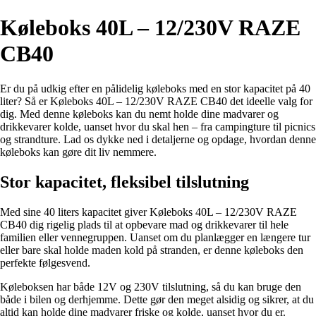
Køleboks 40L – 12/230V RAZE
CB40
Er du på udkig efter en pålidelig køleboks med en stor kapacitet på 40
liter? Så er Køleboks 40L – 12/230V RAZE CB40 det ideelle valg for
dig. Med denne køleboks kan du nemt holde dine madvarer og
drikkevarer kolde, uanset hvor du skal hen – fra campingture til picnics
og strandture. Lad os dykke ned i detaljerne og opdage, hvordan denne
køleboks kan gøre dit liv nemmere.
Stor kapacitet, fleksibel tilslutning
Med sine 40 liters kapacitet giver Køleboks 40L – 12/230V RAZE
CB40 dig rigelig plads til at opbevare mad og drikkevarer til hele
familien eller vennegruppen. Uanset om du planlægger en længere tur
eller bare skal holde maden kold på stranden, er denne køleboks den
perfekte følgesvend.
Køleboksen har både 12V og 230V tilslutning, så du kan bruge den
både i bilen og derhjemme. Dette gør den meget alsidig og sikrer, at du
altid kan holde dine madvarer friske og kolde, uanset hvor du er.