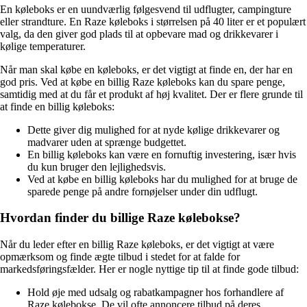
En køleboks er en uundværlig følgesvend til udflugter, campingture
eller strandture. En Raze køleboks i størrelsen på 40 liter er et populært
valg, da den giver god plads til at opbevare mad og drikkevarer i
kølige temperaturer.
Når man skal købe en køleboks, er det vigtigt at finde en, der har en
god pris. Ved at købe en billig Raze køleboks kan du spare penge,
samtidig med at du får et produkt af høj kvalitet. Der er flere grunde til
at finde en billig køleboks:
Dette giver dig mulighed for at nyde kølige drikkevarer og
madvarer uden at sprænge budgettet.
En billig køleboks kan være en fornuftig investering, især hvis
du kun bruger den lejlighedsvis.
Ved at købe en billig køleboks har du mulighed for at bruge de
sparede penge på andre fornøjelser under din udflugt.
Hvordan finder du billige Raze kølebokse?
Når du leder efter en billig Raze køleboks, er det vigtigt at være
opmærksom og finde ægte tilbud i stedet for at falde for
markedsføringsfælder. Her er nogle nyttige tip til at finde gode tilbud:
Hold øje med udsalg og rabatkampagner hos forhandlere af
Raze kølebokse. De vil ofte annoncere tilbud på deres