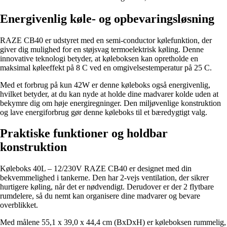
Energivenlig køle- og opbevaringsløsning
RAZE CB40 er udstyret med en semi-conductor kølefunktion, der
giver dig mulighed for en støjsvag termoelektrisk køling. Denne
innovative teknologi betyder, at køleboksen kan opretholde en
maksimal køleeffekt på 8 C ved en omgivelsestemperatur på 25 C.
Med et forbrug på kun 42W er denne køleboks også energivenlig,
hvilket betyder, at du kan nyde at holde dine madvarer kolde uden at
bekymre dig om høje energiregninger. Den miljøvenlige konstruktion
og lave energiforbrug gør denne køleboks til et bæredygtigt valg.
Praktiske funktioner og holdbar
konstruktion
Køleboks 40L – 12/230V RAZE CB40 er designet med din
bekvemmelighed i tankerne. Den har 2-vejs ventilation, der sikrer
hurtigere køling, når det er nødvendigt. Derudover er der 2 flytbare
rumdelere, så du nemt kan organisere dine madvarer og bevare
overblikket.
Med målene 55,1 x 39,0 x 44,4 cm (BxDxH) er køleboksen rummelig,