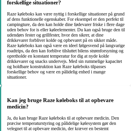
forskellige situationer?
Raze køleboks kan være nyttig i forskellige situationer på grund
af dens funktionelle egenskaber. For eksempel er den perfekt til
campingture, da den kan holde dine fødevarer friske i flere dage
uden behov for is eller køleelementer. Du kan også bruge den til
udendørs fester og grillfester, hvor den sikrer, at dine
drikkevarer forbliver kolde og opbevaret på en sikker måde.
Raze køleboks kan også være en ideel følgesvend på langvarige
roadtrips, da den kan forblive tilsluttet bilens strømforsyning og
opretholde en konstant temperatur for dig at nyde kolde
drikkevarer og snacks undervejs. Med sin rummelige kapacitet
og holdbare konstruktion kan Raze køleboks tilpasses
forskellige behov og være en pålidelig enhed i mange
situationer.
Kan jeg bruge Raze køleboks til at opbevare
medicin?
Ja, du kan bruge Raze køleboks til at opbevare medicin. Den
præcise temperaturstyring og pålidelige kølesystem gør den
velegnet til at opbevare medicin, der kræver en bestemt