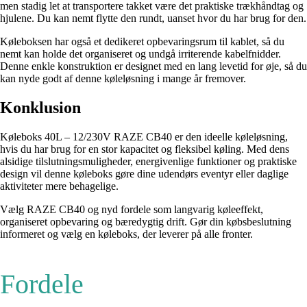
men stadig let at transportere takket være det praktiske trækhåndtag og
hjulene. Du kan nemt flytte den rundt, uanset hvor du har brug for den.
Køleboksen har også et dedikeret opbevaringsrum til kablet, så du
nemt kan holde det organiseret og undgå irriterende kabelfnidder.
Denne enkle konstruktion er designet med en lang levetid for øje, så du
kan nyde godt af denne køleløsning i mange år fremover.
Konklusion
Køleboks 40L – 12/230V RAZE CB40 er den ideelle køleløsning,
hvis du har brug for en stor kapacitet og fleksibel køling. Med dens
alsidige tilslutningsmuligheder, energivenlige funktioner og praktiske
design vil denne køleboks gøre dine udendørs eventyr eller daglige
aktiviteter mere behagelige.
Vælg RAZE CB40 og nyd fordele som langvarig køleeffekt,
organiseret opbevaring og bæredygtig drift. Gør din købsbeslutning
informeret og vælg en køleboks, der leverer på alle fronter.
Fordele