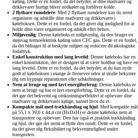
køling. Dette er en fordel, da det betyder, at dine madvarer og
drikkevarer hurtigt bliver nedkølet og forbliver kolde.
2 flytbare rumdelere
: Med 2 flytbare rumdelere kan du nemt
organisere og adskille dine madvarer og drikkevarer i
køleboksen. Dette er en fordel, da det giver dig mulighed for at
holde dine varer organiseret og adskilt efter behov.
Miljøvenlig
: Denne køleboks er miljøvenlig, da den bruger en
støjsvag termoelektrisk køling uden CFC gas. Dette er en fordel,
da det bidrager til at beskytte miljøet og reducere dit økologiske
fodaftryk.
Enkel konstruktion med lang levetid
: Denne køleboks har en
enkel konstruktion, der er designet til at være holdbar og have en
lang levetid. Dette er en fordel, da det betyder, at du kan nyde
godt af køleboksen i mange år fremover uden at skulle bekymre
dig om hyppige reparationer eller udskiftninger.
Nem at bruge og med lavt energiforbrug
: Denne køleboks er
nem at bruge og har et lavt energiforbrug. Dette er en fordel, da
det gør det bekvemt og omkostningseffektivt at opbevare dine
madvarer og drikkevarer kølige, uanset hvor du er.
Kompakte mål med trækhåndtag og hjul
: Med kompakte mål
på 55,1 x 39,0 x 44,4 cm (BxDxH) er denne køleboks nem at
transportere og opbevare. Den har også et praktisk trækhåndtag
og hjul, der gør det nemt at flytte den rundt. Dette er en fordel,
da det giver dig fleksibilitet og bekvemmelighed under
transporten.