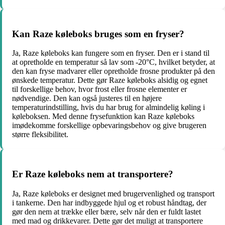
Kan Raze køleboks bruges som en fryser?
Ja, Raze køleboks kan fungere som en fryser. Den er i stand til
at opretholde en temperatur så lav som -20°C, hvilket betyder, at
den kan fryse madvarer eller opretholde frosne produkter på den
ønskede temperatur. Dette gør Raze køleboks alsidig og egnet
til forskellige behov, hvor frost eller frosne elementer er
nødvendige. Den kan også justeres til en højere
temperaturindstilling, hvis du har brug for almindelig køling i
køleboksen. Med denne frysefunktion kan Raze køleboks
imødekomme forskellige opbevaringsbehov og give brugeren
større fleksibilitet.
Er Raze køleboks nem at transportere?
Ja, Raze køleboks er designet med brugervenlighed og transport
i tankerne. Den har indbyggede hjul og et robust håndtag, der
gør den nem at trække eller bære, selv når den er fuldt lastet
med mad og drikkevarer. Dette gør det muligt at transportere