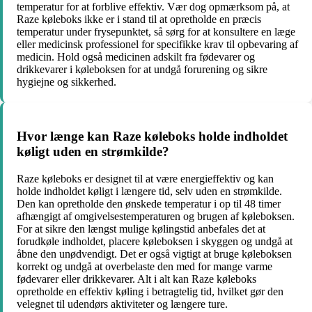
temperatur for at forblive effektiv. Vær dog opmærksom på, at
Raze køleboks ikke er i stand til at opretholde en præcis
temperatur under frysepunktet, så sørg for at konsultere en læge
eller medicinsk professionel for specifikke krav til opbevaring af
medicin. Hold også medicinen adskilt fra fødevarer og
drikkevarer i køleboksen for at undgå forurening og sikre
hygiejne og sikkerhed.
Hvor længe kan Raze køleboks holde indholdet
køligt uden en strømkilde?
Raze køleboks er designet til at være energieffektiv og kan
holde indholdet køligt i længere tid, selv uden en strømkilde.
Den kan opretholde den ønskede temperatur i op til 48 timer
afhængigt af omgivelsestemperaturen og brugen af køleboksen.
For at sikre den længst mulige kølingstid anbefales det at
forudkøle indholdet, placere køleboksen i skyggen og undgå at
åbne den unødvendigt. Det er også vigtigt at bruge køleboksen
korrekt og undgå at overbelaste den med for mange varme
fødevarer eller drikkevarer. Alt i alt kan Raze køleboks
opretholde en effektiv køling i betragtelig tid, hvilket gør den
velegnet til udendørs aktiviteter og længere ture.