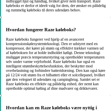
indbygget hjul og håndtag, hvilket giver nem transport. Raze
køleboks er derfor et ideelt valg for dem, der ønsker en pålidelig
og rummelig køleboks til deres udendørs behov.
Hvordan fungerer Raze køleboks?
Raze køleboks fungerer ved hjælp af en avanceret
kompressionskølesystemteknologi. Den er udstyret med en
kompressor, der kører på strøm og effektivt trækker varmen ud
af køleboksen for at holde indholdet køligt. Denne teknologi
muliggør præcis temperaturstyring og opretholder temperaturen
selv under varme vejrforhold. Raze køleboks har også en
intelligent strømbeskyttelsesfunktion, der beskytter mod
overbelastning og forhindrer batteridræning. Den kan også køre
på 12/24 volt strøm fra et bilbatteri eller et solcellepanel, hvilket
gør den velegnet til udendørs og campingbrug. Samlet set er
Raze køleboks en effektiv og pålidelig enhed, der nemt kan
opretholde optimal køling af dine madvarer og drikkevarer.
Hvordan kan en Raze køleboks være nyttig i