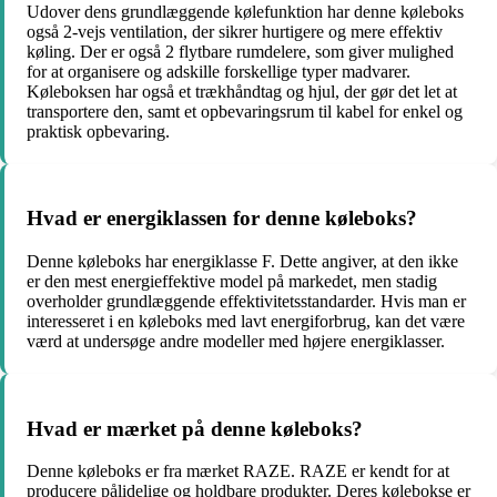
Udover dens grundlæggende kølefunktion har denne køleboks
også 2-vejs ventilation, der sikrer hurtigere og mere effektiv
køling. Der er også 2 flytbare rumdelere, som giver mulighed
for at organisere og adskille forskellige typer madvarer.
Køleboksen har også et trækhåndtag og hjul, der gør det let at
transportere den, samt et opbevaringsrum til kabel for enkel og
praktisk opbevaring.
Hvad er energiklassen for denne køleboks?
Denne køleboks har energiklasse F. Dette angiver, at den ikke
er den mest energieffektive model på markedet, men stadig
overholder grundlæggende effektivitetsstandarder. Hvis man er
interesseret i en køleboks med lavt energiforbrug, kan det være
værd at undersøge andre modeller med højere energiklasser.
Hvad er mærket på denne køleboks?
Denne køleboks er fra mærket RAZE. RAZE er kendt for at
producere pålidelige og holdbare produkter. Deres kølebokse er