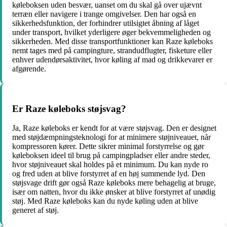
køleboksen uden besvær, uanset om du skal gå over ujævnt
terræn eller navigere i trange omgivelser. Den har også en
sikkerhedsfunktion, der forhindrer utilsigtet åbning af låget
under transport, hvilket yderligere øger bekvemmeligheden og
sikkerheden. Med disse transportfunktioner kan Raze køleboks
nemt tages med på campingture, strandudflugter, fisketure eller
enhver udendørsaktivitet, hvor køling af mad og drikkevarer er
afgørende.
Er Raze køleboks støjsvag?
Ja, Raze køleboks er kendt for at være støjsvag. Den er designet
med støjdæmpningsteknologi for at minimere støjniveauet, når
kompressoren kører. Dette sikrer minimal forstyrrelse og gør
køleboksen ideel til brug på campingpladser eller andre steder,
hvor støjniveauet skal holdes på et minimum. Du kan nyde ro
og fred uden at blive forstyrret af en høj summende lyd. Den
støjsvage drift gør også Raze køleboks mere behagelig at bruge,
især om natten, hvor du ikke ønsker at blive forstyrret af unødig
støj. Med Raze køleboks kan du nyde køling uden at blive
generet af støj.