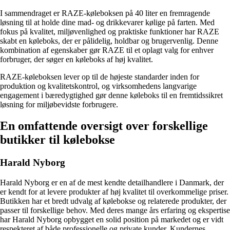
I sammendraget er RAZE-køleboksen på 40 liter en fremragende
løsning til at holde dine mad- og drikkevarer kølige på farten. Med
fokus på kvalitet, miljøvenlighed og praktiske funktioner har RAZE
skabt en køleboks, der er pålidelig, holdbar og brugervenlig. Denne
kombination af egenskaber gør RAZE til et oplagt valg for enhver
forbruger, der søger en køleboks af høj kvalitet.
RAZE-køleboksen lever op til de højeste standarder inden for
produktion og kvalitetskontrol, og virksomhedens langvarige
engagement i bæredygtighed gør denne køleboks til en fremtidssikret
løsning for miljøbevidste forbrugere.
En omfattende oversigt over forskellige
butikker til kølebokse
Harald Nyborg
Harald Nyborg er en af de mest kendte detailhandlere i Danmark, der
er kendt for at levere produkter af høj kvalitet til overkommelige priser.
Butikken har et bredt udvalg af kølebokse og relaterede produkter, der
passer til forskellige behov. Med deres mange års erfaring og ekspertise
har Harald Nyborg opbygget en solid position på markedet og er vidt
respekteret af både professionelle og private kunder. Kundernes