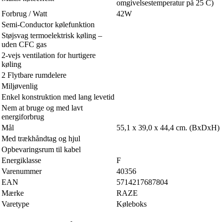
omgivelsestemperatur på 25 C)
Forbrug / Watt
42W
Semi-Conductor kølefunktion
Støjsvag termoelektrisk køling –
uden CFC gas
2-vejs ventilation for hurtigere
køling
2 Flytbare rumdelere
Miljøvenlig
Enkel konstruktion med lang levetid
Nem at bruge og med lavt
energiforbrug
Mål
55,1 x 39,0 x 44,4 cm. (BxDxH)
Med trækhåndtag og hjul
Opbevaringsrum til kabel
Energiklasse
F
Varenummer
40356
EAN
5714217687804
Mærke
RAZE
Varetype
Køleboks