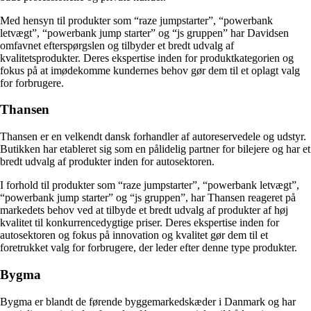
Med hensyn til produkter som “raze jumpstarter”, “powerbank
letvægt”, “powerbank jump starter” og “js gruppen” har Davidsen
omfavnet efterspørgslen og tilbyder et bredt udvalg af
kvalitetsprodukter. Deres ekspertise inden for produktkategorien og
fokus på at imødekomme kundernes behov gør dem til et oplagt valg
for forbrugere.
Thansen
Thansen er en velkendt dansk forhandler af autoreservedele og udstyr.
Butikken har etableret sig som en pålidelig partner for bilejere og har et
bredt udvalg af produkter inden for autosektoren.
I forhold til produkter som “raze jumpstarter”, “powerbank letvægt”,
“powerbank jump starter” og “js gruppen”, har Thansen reageret på
markedets behov ved at tilbyde et bredt udvalg af produkter af høj
kvalitet til konkurrencedygtige priser. Deres ekspertise inden for
autosektoren og fokus på innovation og kvalitet gør dem til et
foretrukket valg for forbrugere, der leder efter denne type produkter.
Bygma
Bygma er blandt de førende byggemarkedskæder i Danmark og har