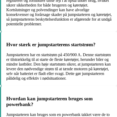
registrerer og forhindrer disse fejl i at opstå under brug, hvilket
sikrer sikkerheden for både brugeren og køretøjet.
Kortslutninger og polvendinger kan have alvorlige
konsekvenser og forårsage skader på jumpstarteren og køretøjet,
så jumpstarterens beskyttelsesfunktion er afgørende for at undgå
potentielle problemer.
Hvor stærk er jumpstarterens startstrøm?
Jumpstarteren har en startstrøm på 450/900 A. Denne startstrøm
er tilstrækkelig til at starte de fleste køretøjer, herunder biler og
mindre lastbiler. Den høje startstrøm sikrer, at jumpstarteren kan
levere den nødvendige strøm til at tænde motoren på køretøjet,
selv når batteriet er fladt eller svagt. Dette gør jumpstarteren
pålidelig og effektiv i nødsituationer.
Hvordan kan jumpstarteren bruges som
powerbank?
Jumpstarteren kan bruges som en powerbank takket være de to