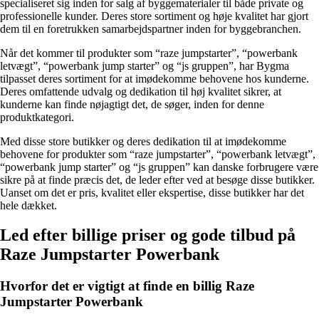
specialiseret sig inden for salg af byggematerialer til både private og
professionelle kunder. Deres store sortiment og høje kvalitet har gjort
dem til en foretrukken samarbejdspartner inden for byggebranchen.
Når det kommer til produkter som “raze jumpstarter”, “powerbank
letvægt”, “powerbank jump starter” og “js gruppen”, har Bygma
tilpasset deres sortiment for at imødekomme behovene hos kunderne.
Deres omfattende udvalg og dedikation til høj kvalitet sikrer, at
kunderne kan finde nøjagtigt det, de søger, inden for denne
produktkategori.
Med disse store butikker og deres dedikation til at imødekomme
behovene for produkter som “raze jumpstarter”, “powerbank letvægt”,
“powerbank jump starter” og “js gruppen” kan danske forbrugere være
sikre på at finde præcis det, de leder efter ved at besøge disse butikker.
Uanset om det er pris, kvalitet eller ekspertise, disse butikker har det
hele dækket.
Led efter billige priser og gode tilbud på
Raze Jumpstarter Powerbank
Hvorfor det er vigtigt at finde en billig Raze
Jumpstarter Powerbank