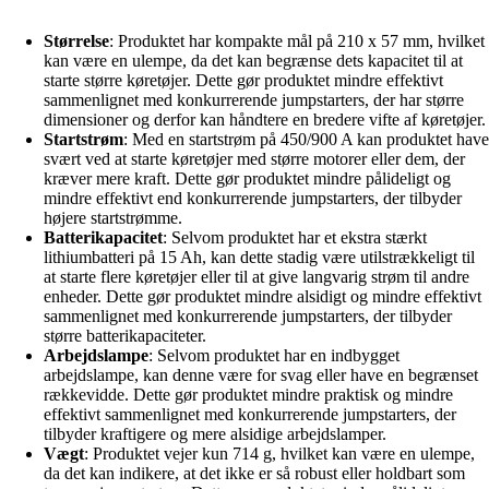
Størrelse
: Produktet har kompakte mål på 210 x 57 mm, hvilket
kan være en ulempe, da det kan begrænse dets kapacitet til at
starte større køretøjer. Dette gør produktet mindre effektivt
sammenlignet med konkurrerende jumpstarters, der har større
dimensioner og derfor kan håndtere en bredere vifte af køretøjer.
Startstrøm
: Med en startstrøm på 450/900 A kan produktet have
svært ved at starte køretøjer med større motorer eller dem, der
kræver mere kraft. Dette gør produktet mindre pålideligt og
mindre effektivt end konkurrerende jumpstarters, der tilbyder
højere startstrømme.
Batterikapacitet
: Selvom produktet har et ekstra stærkt
lithiumbatteri på 15 Ah, kan dette stadig være utilstrækkeligt til
at starte flere køretøjer eller til at give langvarig strøm til andre
enheder. Dette gør produktet mindre alsidigt og mindre effektivt
sammenlignet med konkurrerende jumpstarters, der tilbyder
større batterikapaciteter.
Arbejdslampe
: Selvom produktet har en indbygget
arbejdslampe, kan denne være for svag eller have en begrænset
rækkevidde. Dette gør produktet mindre praktisk og mindre
effektivt sammenlignet med konkurrerende jumpstarters, der
tilbyder kraftigere og mere alsidige arbejdslamper.
Vægt
: Produktet vejer kun 714 g, hvilket kan være en ulempe,
da det kan indikere, at det ikke er så robust eller holdbart som