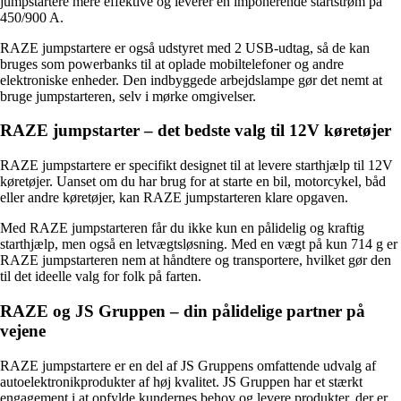
jumpstartere mere effektive og leverer en imponerende startstrøm på
450/900 A.
RAZE jumpstartere er også udstyret med 2 USB-udtag, så de kan
bruges som powerbanks til at oplade mobiltelefoner og andre
elektroniske enheder. Den indbyggede arbejdslampe gør det nemt at
bruge jumpstarteren, selv i mørke omgivelser.
RAZE jumpstarter – det bedste valg til 12V køretøjer
RAZE jumpstartere er specifikt designet til at levere starthjælp til 12V
køretøjer. Uanset om du har brug for at starte en bil, motorcykel, båd
eller andre køretøjer, kan RAZE jumpstarteren klare opgaven.
Med RAZE jumpstarteren får du ikke kun en pålidelig og kraftig
starthjælp, men også en letvægtsløsning. Med en vægt på kun 714 g er
RAZE jumpstarteren nem at håndtere og transportere, hvilket gør den
til det ideelle valg for folk på farten.
RAZE og JS Gruppen – din pålidelige partner på
vejene
RAZE jumpstartere er en del af JS Gruppens omfattende udvalg af
autoelektronikprodukter af høj kvalitet. JS Gruppen har et stærkt
engagement i at opfylde kundernes behov og levere produkter, der er