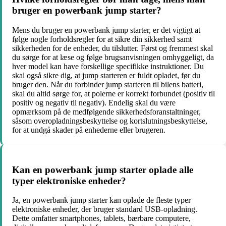
bruger en powerbank jump starter?
Mens du bruger en powerbank jump starter, er det vigtigt at
følge nogle forholdsregler for at sikre din sikkerhed samt
sikkerheden for de enheder, du tilslutter. Først og fremmest skal
du sørge for at læse og følge brugsanvisningen omhyggeligt, da
hver model kan have forskellige specifikke instruktioner. Du
skal også sikre dig, at jump starteren er fuldt opladet, før du
bruger den. Når du forbinder jump starteren til bilens batteri,
skal du altid sørge for, at polerne er korrekt forbundet (positiv til
positiv og negativ til negativ). Endelig skal du være
opmærksom på de medfølgende sikkerhedsforanstaltninger,
såsom overopladningsbeskyttelse og kortslutningsbeskyttelse,
for at undgå skader på enhederne eller brugeren.
Kan en powerbank jump starter oplade alle
typer elektroniske enheder?
Ja, en powerbank jump starter kan oplade de fleste typer
elektroniske enheder, der bruger standard USB-opladning.
Dette omfatter smartphones, tablets, bærbare computere,