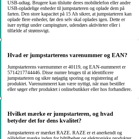
USB-udtag. Brugere kan tilslutte deres mobiltelefon eller andre
USB-opladelige enheder til jumpstarteren og oplade dem på
farten. Den store kapacitet på 15 Ah sikrer, at jumpstarteren kan
oplade flere enheder, før den selv skal oplades igen. Dette er
især nyttigt under campingture, udendørs aktiviteter eller i
tilfælde af strømsvigt.
Hvad er jumpstarterens varenummer og EAN?
Jumpstarterens varenummer er 40119, og EAN-nummeret er
5714217744446. Disse numre bruges til at identificere
jumpstarteren og sikre nøjagtig sporing og registrering af
produktet. Varenummeret kan være nyttigt, når man bestiller
eller søger efter produktet i onlinebutikker eller hos forhandlere.
Hvilket mærke er jumpstarteren, og hvad
betyder det for dens kvalitet?
Jumpstarteren er mærket RAZE. RAZE er et anerkendt og
pålideligt mærke inden for biltilbehør og elektroniske produkter.