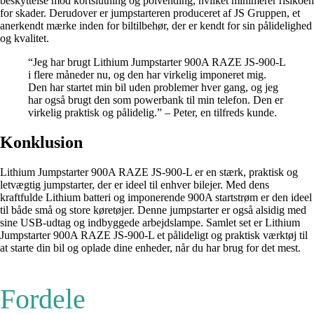
beskyttelse mod kortslutning og polvending, hvilket minimerer risikoen
for skader. Derudover er jumpstarteren produceret af JS Gruppen, et
anerkendt mærke inden for biltilbehør, der er kendt for sin pålidelighed
og kvalitet.
“Jeg har brugt Lithium Jumpstarter 900A RAZE JS-900-L
i flere måneder nu, og den har virkelig imponeret mig.
Den har startet min bil uden problemer hver gang, og jeg
har også brugt den som powerbank til min telefon. Den er
virkelig praktisk og pålidelig.” – Peter, en tilfreds kunde.
Konklusion
Lithium Jumpstarter 900A RAZE JS-900-L er en stærk, praktisk og
letvægtig jumpstarter, der er ideel til enhver bilejer. Med dens
kraftfulde Lithium batteri og imponerende 900A startstrøm er den ideel
til både små og store køretøjer. Denne jumpstarter er også alsidig med
sine USB-udtag og indbyggede arbejdslampe. Samlet set er Lithium
Jumpstarter 900A RAZE JS-900-L et pålideligt og praktisk værktøj til
at starte din bil og oplade dine enheder, når du har brug for det mest.
Fordele