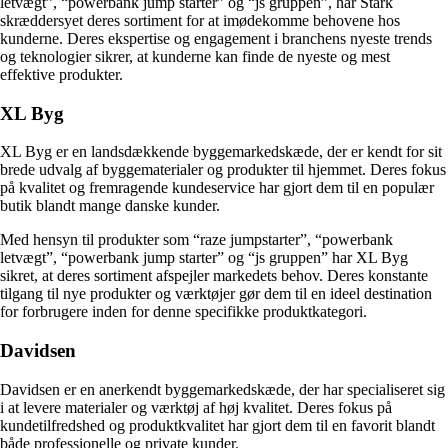
letvægt”, “powerbank jump starter” og “js gruppen”, har Stark
skræddersyet deres sortiment for at imødekomme behovene hos
kunderne. Deres ekspertise og engagement i branchens nyeste trends
og teknologier sikrer, at kunderne kan finde de nyeste og mest
effektive produkter.
XL Byg
XL Byg er en landsdækkende byggemarkedskæde, der er kendt for sit
brede udvalg af byggematerialer og produkter til hjemmet. Deres fokus
på kvalitet og fremragende kundeservice har gjort dem til en populær
butik blandt mange danske kunder.
Med hensyn til produkter som “raze jumpstarter”, “powerbank
letvægt”, “powerbank jump starter” og “js gruppen” har XL Byg
sikret, at deres sortiment afspejler markedets behov. Deres konstante
tilgang til nye produkter og værktøjer gør dem til en ideel destination
for forbrugere inden for denne specifikke produktkategori.
Davidsen
Davidsen er en anerkendt byggemarkedskæde, der har specialiseret sig
i at levere materialer og værktøj af høj kvalitet. Deres fokus på
kundetilfredshed og produktkvalitet har gjort dem til en favorit blandt
både professionelle og private kunder.