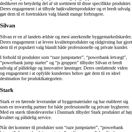
dedikeret en betydelig del af sit sortiment til disse specifikke produkter.
Deres engagement i at tilbyde højkvalitetsprodukter og et bredt udvalg
gør dem til et foretrukken valg blandt mange forbrugere.
Silvan
Silvan er en af landets ældste og mest anerkendte byggemarkedskæder.
Deres engagement i at levere kvalitetsprodukter og rådgivning har gjort
dem til et populært valg blandt både professionelle og private kunder.
I forhold til produkter som “raze jumpstarter”, “powerbank letvægt”,
“powerbank jump starter” og “js gruppen” tilbyder Silvan et bredt
udvalg af pålidelige og innovative løsninger. Deres omfattende viden
og engagement i at opfylde kundernes behov gør dem til en ideel
destination for produktkategorien.
Stark
Stark er en førende leverandør af byggematerialer og har etableret sig
som en troværdig partner for både professionelle og private bygherrer.
Med en stærk tilstedeværelse i Danmark tilbyder Stark produkter af høj
kvalitet og pålidelig service.
Når det kommer til produkter som “raze jumpstarter”, “powerbank