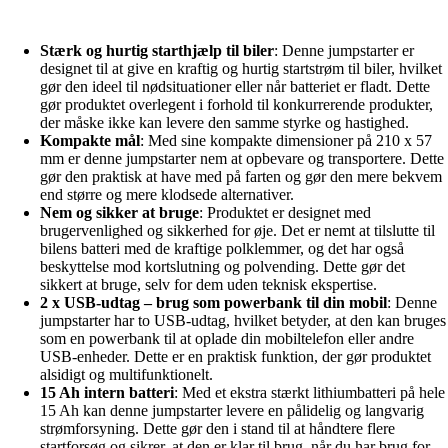
Stærk og hurtig starthjælp til biler
: Denne jumpstarter er
designet til at give en kraftig og hurtig startstrøm til biler, hvilket
gør den ideel til nødsituationer eller når batteriet er fladt. Dette
gør produktet overlegent i forhold til konkurrerende produkter,
der måske ikke kan levere den samme styrke og hastighed.
Kompakte mål
: Med sine kompakte dimensioner på 210 x 57
mm er denne jumpstarter nem at opbevare og transportere. Dette
gør den praktisk at have med på farten og gør den mere bekvem
end større og mere klodsede alternativer.
Nem og sikker at bruge
: Produktet er designet med
brugervenlighed og sikkerhed for øje. Det er nemt at tilslutte til
bilens batteri med de kraftige polklemmer, og det har også
beskyttelse mod kortslutning og polvending. Dette gør det
sikkert at bruge, selv for dem uden teknisk ekspertise.
2 x USB-udtag – brug som powerbank til din mobil
: Denne
jumpstarter har to USB-udtag, hvilket betyder, at den kan bruges
som en powerbank til at oplade din mobiltelefon eller andre
USB-enheder. Dette er en praktisk funktion, der gør produktet
alsidigt og multifunktionelt.
15 Ah intern batteri
: Med et ekstra stærkt lithiumbatteri på hele
15 Ah kan denne jumpstarter levere en pålidelig og langvarig
strømforsyning. Dette gør den i stand til at håndtere flere
startforsøg og sikrer, at den er klar til brug, når du har brug for