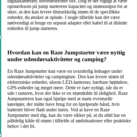
digitalkameraer, hovedtelefoner osv. Dog er det vigtigt at være
opmærksom på jump starterens kapacitet og strømoutput for at
sikre, at den kan levere tilstrækkelig strøm til de specifikke
enheder, du ønsker at oplade. I nogle tilfælde kan det være
nødvendigt at bruge en separat adapter eller kabel til at tilslutte
enheden til jump starteren.
Hvordan kan en Raze Jumpstarter være nyttig
under udendørsaktiviteter og camping?
En Raze Jumpstarter kan være en uvurderlig ledsager under
udendørsaktiviteter og campingture. Den kan levere strøm til
elektroniske enheder, såsom LED-lanterner, bærbare højttalere,
GPS-enheder og meget mere. Dette er især nyttigt, når du er
ude i naturen, hvor der ikke er en strømkilde til rådighed. Raze
Jumpstarteren kan også hjælpe med at starte eventuelle
køretøjer, der måtte have brug for en hjælpende hånd, hvis
batteriet bliver fladt under turen. Ved at have en Raze
Jumpstarter med dig, kan du være sikker på, at du altid har en
pålidelig kilde til strøm i tilfælde af nødsituationer eller praktiske
behov i det fri.