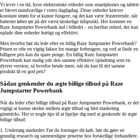
Vi lever i en tid, hvor elektroniske enheder som smartphones og tablets
er blevet uundværlige i vores dagligdag. Disse enheder kræver
konstant strøm for at kunne fungere, og det kan være frustrerende, når
batteriet løber tør på det værst tænkelige tidspunkt. Her kommer en
Raze Jumpstarter Powerbank ind i billedet – en bærbar enhed, der kan
oplade dine enheder hurtigt og effektivt.
Men hvorfor bør du lede efter en billig Raze Jumpstarter Powerbank?
Prisen er ofte en vigtig faktor for mange forbrugere, og ved at finde en
billigere pris kan du spare penge. En billig Raze Jumpstarter
Powerbank kan stadig yde den samme effektive opladning som en
dyrere version, så hvorfor betale mere, når du kan få det samme
produkt til en god pris?
Sådan genkender du ægte billige tilbud på Raze
Jumpstarter Powerbank
Når du leder efter billige tilbud på Raze Jumpstarter Powerbank, er det
vigtigt at kunne skelne mellem ægte tilbud og blot marketing
gimmicks. Her er nogle tips til at hjælpe dig med at genkende de ægte
billige tilbud:
1. Undersøg markedet: Før du foretager dit køb, bør du gøre en
grundig research og sammenligne priserne hos forskellige forhandlere.