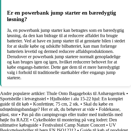
Er en powerbank jump starter en bæredygtig
løsning?
Ja, en powerbank jump starter kan betragtes som en bæredygtig
løsning, da den kan bidrage til at reducere affaldet fra brugte
batterier. Ved at have en jump starter til at genstarte bilen i stedet
for at skulle købe og udskifte bilbatteriet, kan man forlænge
batteriets levetid og dermed reducere affaldsproduktionen.
Derudover er powerbank jump startere normalt genopladelige
og kan bruges igen og igen, hvilket reducerer behovet for at
købe engangs-batterier. Dette gør dem til et mere bæredygtigt
valg i forhold til traditionelle startkabler eller engangs jump
startere.
Andre populære artikler:
Thule Onto Bagageboks til Anhængertræk
•
Sportsbrille i letvægtsstel
•
Hjulholder i alu 15-22 hjul: En komplet
guide til dit køb
•
Konfettirør, 75 cm, 2 stk.
•
Skal du købe en
udstødningsbandage? Her er alt, du behøver at vide
•
Foldekasse,
plast, stor
•
Pas på din campingvogn eller trailer med trailerlås med
bøjle fra RAZE
•
Cykelholder til montering på væg lodret: Den
ultimative købsguide
•
Festivalstol Camp Nature Concert
•
UV
Beskyttelsesbriller til børn EN ISO12312
•
Guide til køb af produktet