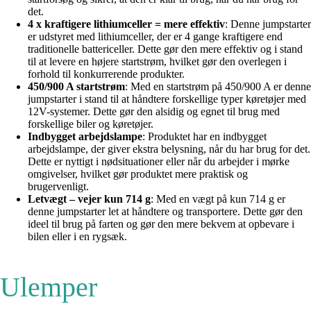
det.
4 x kraftigere lithiumceller = mere effektiv
: Denne jumpstarter
er udstyret med lithiumceller, der er 4 gange kraftigere end
traditionelle battericeller. Dette gør den mere effektiv og i stand
til at levere en højere startstrøm, hvilket gør den overlegen i
forhold til konkurrerende produkter.
450/900 A startstrøm
: Med en startstrøm på 450/900 A er denne
jumpstarter i stand til at håndtere forskellige typer køretøjer med
12V-systemer. Dette gør den alsidig og egnet til brug med
forskellige biler og køretøjer.
Indbygget arbejdslampe
: Produktet har en indbygget
arbejdslampe, der giver ekstra belysning, når du har brug for det.
Dette er nyttigt i nødsituationer eller når du arbejder i mørke
omgivelser, hvilket gør produktet mere praktisk og
brugervenligt.
Letvægt – vejer kun 714 g
: Med en vægt på kun 714 g er
denne jumpstarter let at håndtere og transportere. Dette gør den
ideel til brug på farten og gør den mere bekvem at opbevare i
bilen eller i en rygsæk.
Ulemper