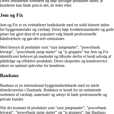
Deres omfattende sortiment og nøje udvalgte produkter sikrer, at
kunderne kan finde præcis det, de leder efter.
Jem og Fix
Jem og Fix er en veletableret butikskæde med en solid historie inden
for byggematerialer og værktøj. Deres høje kvalitetsstandarder og gode
priser har gjort dem til et populært valg blandt professionelle
håndværkere og gør-det-selv-entusiaster.
Med hensyn til produkter som “raze jumpstarter”, “powerbank
letvægt”, “powerbank jump starter” og “js gruppen” har Jem og Fix
identificeret behovet på markedet og tilbyder derfor et bredt udvalg af
pålidelige og effektive produkter. Deres ekspertise og kundeservice
sikrer en optimal oplevelse for kunderne.
Bauhaus
Bauhaus er en international byggemarkedskæde med en stærk
tilstedeværelse i Danmark. Butikken er kendt for sit omfattende
sortiment af værktøj, materialer og udstyr til både professionelle og
private kunder.
Når det kommer til produkter som “raze jumpstarter”, “powerbank
letvægt”, “powerbank jump starter” og “js gruppen”, har Bauhaus