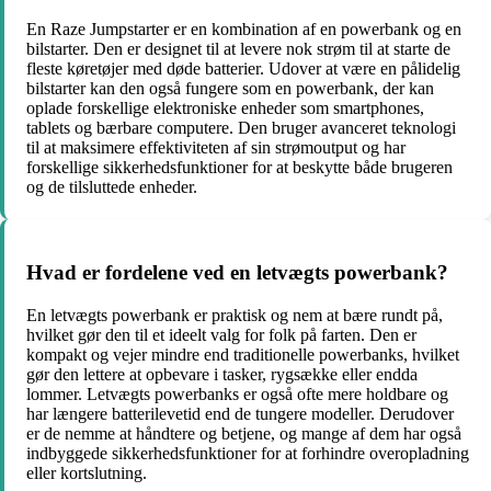
En Raze Jumpstarter er en kombination af en powerbank og en
bilstarter. Den er designet til at levere nok strøm til at starte de
fleste køretøjer med døde batterier. Udover at være en pålidelig
bilstarter kan den også fungere som en powerbank, der kan
oplade forskellige elektroniske enheder som smartphones,
tablets og bærbare computere. Den bruger avanceret teknologi
til at maksimere effektiviteten af sin strømoutput og har
forskellige sikkerhedsfunktioner for at beskytte både brugeren
og de tilsluttede enheder.
Hvad er fordelene ved en letvægts powerbank?
En letvægts powerbank er praktisk og nem at bære rundt på,
hvilket gør den til et ideelt valg for folk på farten. Den er
kompakt og vejer mindre end traditionelle powerbanks, hvilket
gør den lettere at opbevare i tasker, rygsække eller endda
lommer. Letvægts powerbanks er også ofte mere holdbare og
har længere batterilevetid end de tungere modeller. Derudover
er de nemme at håndtere og betjene, og mange af dem har også
indbyggede sikkerhedsfunktioner for at forhindre overopladning
eller kortslutning.