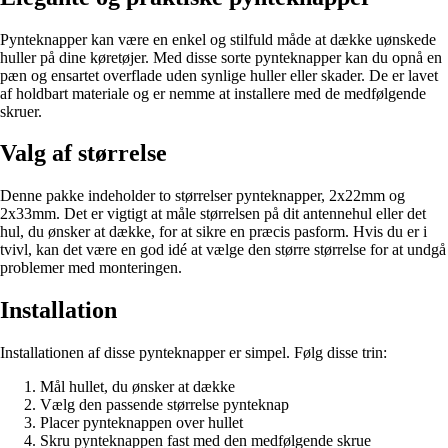
Pynteknapper kan være en enkel og stilfuld måde at dække uønskede
huller på dine køretøjer. Med disse sorte pynteknapper kan du opnå en
pæn og ensartet overflade uden synlige huller eller skader. De er lavet
af holdbart materiale og er nemme at installere med de medfølgende
skruer.
Valg af størrelse
Denne pakke indeholder to størrelser pynteknapper, 2x22mm og
2x33mm. Det er vigtigt at måle størrelsen på dit antennehul eller det
hul, du ønsker at dække, for at sikre en præcis pasform. Hvis du er i
tvivl, kan det være en god idé at vælge den større størrelse for at undgå
problemer med monteringen.
Installation
Installationen af disse pynteknapper er simpel. Følg disse trin:
Mål hullet, du ønsker at dække
Vælg den passende størrelse pynteknap
Placer pynteknappen over hullet
Skru pynteknappen fast med den medfølgende skrue