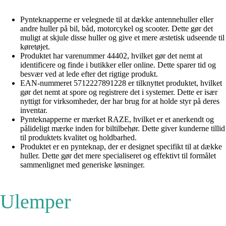
Pynteknapperne er velegnede til at dække antennehuller eller
andre huller på bil, båd, motorcykel og scooter. Dette gør det
muligt at skjule disse huller og give et mere æstetisk udseende til
køretøjet.
Produktet har varenummer 44402, hvilket gør det nemt at
identificere og finde i butikker eller online. Dette sparer tid og
besvær ved at lede efter det rigtige produkt.
EAN-nummeret 5712227891228 er tilknyttet produktet, hvilket
gør det nemt at spore og registrere det i systemer. Dette er især
nyttigt for virksomheder, der har brug for at holde styr på deres
inventar.
Pynteknapperne er mærket RAZE, hvilket er et anerkendt og
pålideligt mærke inden for biltilbehør. Dette giver kunderne tillid
til produktets kvalitet og holdbarhed.
Produktet er en pynteknap, der er designet specifikt til at dække
huller. Dette gør det mere specialiseret og effektivt til formålet
sammenlignet med generiske løsninger.
Ulemper