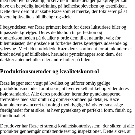
med den overbevisning, at selv de mindste detaljer på køretøjer kan
have en betydelig indvirkning på helhedsoplevelsen og æstetikken.
Dette drev dem til at skabe Raze som et mærke, der fokuserer på at
levere højkvalitets biltilbehør og -dele.
I begyndelsen var Raze primært kendt for deres luksuriøse biler og
tilpassede køretøjer. Deres dedikation til perfektion og
opmærksomheden på detaljer gjorde dem til et naturligt valg for
bilentusiaster, der ønskede at forbedre deres køretøjers udseende og
ydeevne. Med tiden udvidede Raze deres sortiment for at inkludere et
bredt udvalg af biltilbehør, herunder pynteknapper som dem, der
dækker antennehuller eller andre huller på bilen.
Produktionsmetoder og kvalitetskontrol
Raze lægger stor vægt på kvalitet og udfører omhyggelige
produktionsmetoder for at sikre, at hver enkelt artikel opfylder deres
høje standarder. Alle deres produkter, herunder pynteknapperne,
fremstilles med stor omhu og opmærksomhed på detaljer. Raze
kombinerer avanceret teknologi med dygtige håndværksmæssige
færdigheder for at sikre, at hver pynteknap er perfekt i form, finish og
funktionalitet.
Derudover har Raze et strengt kvalitetskontrolsystem, der sikrer, at alle
produkter gennemgår omfattende test og inspektioner. Dette sikrer, at