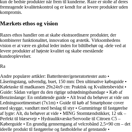
kun de bedste produkter når frem til kunderne. Raze er stolte af deres
fremragende kvalitetskontrol og er kendt for at levere produkter uden
kompromis.
Mærkets ethos og vision
Razes ethos handler om at skabe ekstraordinære produkter, der
kombinerer funktionalitet, innovation og æstetik. Virksomhedens
vision er at være en global leder inden for biltilbehør og -dele ved at
levere produkter af højeste kvalitet og skabe enestående
kundeoplevelser.
Ra
Andre populære artikler:
Batteritester/generatortester auto
•
Låseringstang, udvendig, buet, 150 mm: Den ultimative købsguide
•
Køletaske til madkassen 29x24x9 cm: Praktisk og Kvalitetsbevidst
•
Guide: Sådan vælger du den rigtige udstødningsbandage
•
Køb af
Benzinslange: En omfattende guide
•
Alt hvad du behøver at vide om
Ledningssortimentsæt (7x1m)
•
Guide til køb af Smartphone cover
med skygge, vandtæt med beslag til styr
•
Gummiringe til fastgørelse
af lygte: Alt, du behøver at vide
•
MING Stormtændstikker, 12 stk –
Perfekt til blæsevejr
•
Hydraulikvæske/Servoolie til Citroen C5 –
Køberguide
•
En grundig gennemgang af velcrobånd 2,5×90 cm – det
ideelle produkt til fastgørelse og fastholdelse af genstande
•