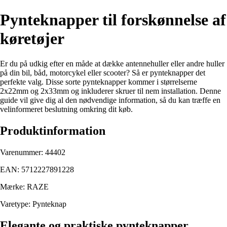
Pynteknapper til forskønnelse af
køretøjer
Er du på udkig efter en måde at dække antennehuller eller andre huller
på din bil, båd, motorcykel eller scooter? Så er pynteknapper det
perfekte valg. Disse sorte pynteknapper kommer i størrelserne
2x22mm og 2x33mm og inkluderer skruer til nem installation. Denne
guide vil give dig al den nødvendige information, så du kan træffe en
velinformeret beslutning omkring dit køb.
Produktinformation
Varenummer: 44402
EAN: 5712227891228
Mærke: RAZE
Varetype: Pynteknap
Elegante og praktiske pynteknapper