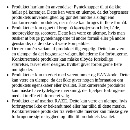
Produktet har kun én anvendelse: Pynteknapper til at dække
huller på køretøjer. Dette kan være en ulempe, da det begrænser
produktets anvendelighed og gør det mindre alsidigt end
konkurrerende produkter, der måske kan bruges til flere formål.
Produktet er kun egnet til brug på køretøjer som biler, både,
motorcykler og scootere. Dette kan være en ulempe, hvis man
ønsker at bruge pynteknapperne til andre formål eller på andre
genstande, da de ikke vil være kompatible.
Der er kun én variant af produktet tilgængelig. Dette kan være
en ulempe, da det begrænser valgmulighederne for forbrugerne.
Konkurrerende produkter kan måske tilbyde forskellige
størrelser, farver eller designs, hvilket giver forbrugerne flere
muligheder.
Produktet er kun mærket med varenummer og EAN-kode. Dette
kan være en ulempe, da det ikke giver nogen information om
produktets egenskaber eller kvalitet. Konkurrerende produkter
kan måske have tydeligere mærkning, der hjælper forbrugerne
med at træffe et informeret valg.
Produktet er af mærket RAZE. Dette kan være en ulempe, hvis
forbrugerne ikke er bekendt med eller har tillid til dette mærke.
Konkurrerende produkter fra velkendte mærker kan måske give
forbrugerne større tryghed og tillid til produktets kvalitet.