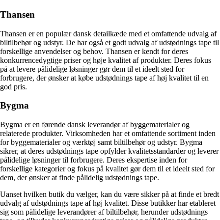
Thansen
Thansen er en populær dansk detailkæde med et omfattende udvalg af
biltilbehør og udstyr. De har også et godt udvalg af udstødnings tape til
forskellige anvendelser og behov. Thansen er kendt for deres
konkurrencedygtige priser og høje kvalitet af produkter. Deres fokus
på at levere pålidelige løsninger gør dem til et ideelt sted for
forbrugere, der ønsker at købe udstødnings tape af høj kvalitet til en
god pris.
Bygma
Bygma er en førende dansk leverandør af byggematerialer og
relaterede produkter. Virksomheden har et omfattende sortiment inden
for byggematerialer og værktøj samt biltilbehør og udstyr. Bygma
sikrer, at deres udstødnings tape opfylder kvalitetsstandarder og leverer
pålidelige løsninger til forbrugere. Deres ekspertise inden for
forskellige kategorier og fokus på kvalitet gør dem til et ideelt sted for
dem, der ønsker at finde pålidelig udstødnings tape.
Uanset hvilken butik du vælger, kan du være sikker på at finde et bredt
udvalg af udstødnings tape af høj kvalitet. Disse butikker har etableret
sig som pålidelige leverandører af biltilbehør, herunder udstødnings