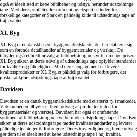
også et ideelt sted at købe biltilbehør og udstyr, herunder udstødnings
tape. Med deres omfattende sortiment og ekspertise inden for
forskellige kategorier er Stark en pålidelig kilde til udstødnings tape af
høj kvalitet.
XL Byg
XL Byg er en danskbaseret byggemarkedskæde, der har etableret sig
som en førende detailhandler af byggematerialer og værktøj. De
tilbyder også et bredt udvalg af biltilbehør og udstyr til rimelige priser.
XL Byg sikrer, at deres udvalg af udstødnings tape opfylder standarder
for kvalitet og pålidelighed. Med deres engagement i at levere
kvalitetsprodukter er XL Byg et pålideligt valg for forbrugere, der
ønsker at købe udstødnings tape af høj kvalitet.
Davidsen
Davidsen er en dansk byggemarkedskæde med et stærkt ry i markedet.
Virksomheden tilbyder et bredt udvalg af produkter inden for
byggematerialer og værktøj. Davidsen har også et omfattende
sortiment af biltilbehør og udstyr, herunder udstødnings tape. Davidsen
sikrer, at deres udstødnings tape møder kvalitetsstandarder og leverer
pålidelige løsninger til forbrugere. Deres troværdighed og brede udvalg
gør dem til et ideelt sted at købe udstødnings tape i høj kvalitet.