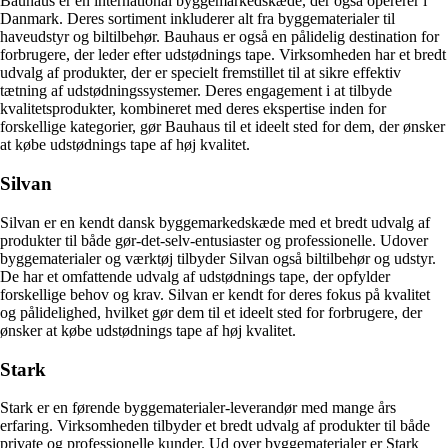
Bauhaus er en international byggemarkedskæde, der også opererer i
Danmark. Deres sortiment inkluderer alt fra byggematerialer til
haveudstyr og biltilbehør. Bauhaus er også en pålidelig destination for
forbrugere, der leder efter udstødnings tape. Virksomheden har et bredt
udvalg af produkter, der er specielt fremstillet til at sikre effektiv
tætning af udstødningssystemer. Deres engagement i at tilbyde
kvalitetsprodukter, kombineret med deres ekspertise inden for
forskellige kategorier, gør Bauhaus til et ideelt sted for dem, der ønsker
at købe udstødnings tape af høj kvalitet.
Silvan
Silvan er en kendt dansk byggemarkedskæde med et bredt udvalg af
produkter til både gør-det-selv-entusiaster og professionelle. Udover
byggematerialer og værktøj tilbyder Silvan også biltilbehør og udstyr.
De har et omfattende udvalg af udstødnings tape, der opfylder
forskellige behov og krav. Silvan er kendt for deres fokus på kvalitet
og pålidelighed, hvilket gør dem til et ideelt sted for forbrugere, der
ønsker at købe udstødnings tape af høj kvalitet.
Stark
Stark er en førende byggematerialer-leverandør med mange års
erfaring. Virksomheden tilbyder et bredt udvalg af produkter til både
private og professionelle kunder. Ud over byggematerialer er Stark