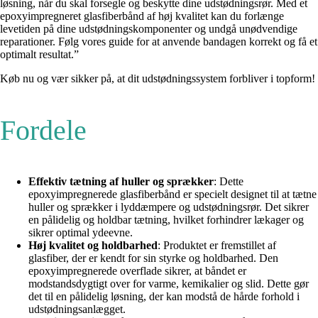
løsning, når du skal forsegle og beskytte dine udstødningsrør. Med et
epoxyimpregneret glasfiberbånd af høj kvalitet kan du forlænge
levetiden på dine udstødningskomponenter og undgå unødvendige
reparationer. Følg vores guide for at anvende bandagen korrekt og få et
optimalt resultat.”
Køb nu og vær sikker på, at dit udstødningssystem forbliver i topform!
Fordele
Effektiv tætning af huller og sprækker
: Dette
epoxyimpregnerede glasfiberbånd er specielt designet til at tætne
huller og sprækker i lyddæmpere og udstødningsrør. Det sikrer
en pålidelig og holdbar tætning, hvilket forhindrer lækager og
sikrer optimal ydeevne.
Høj kvalitet og holdbarhed
: Produktet er fremstillet af
glasfiber, der er kendt for sin styrke og holdbarhed. Den
epoxyimpregnerede overflade sikrer, at båndet er
modstandsdygtigt over for varme, kemikalier og slid. Dette gør
det til en pålidelig løsning, der kan modstå de hårde forhold i
udstødningsanlægget.