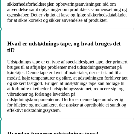
sikkerhedsforholdsregler, opbevaringsanvisninger, råd om
anvendelse samt oplysninger om produktets sammensætning og
egenskaber. Det er vigtigt at læse og følge sikkerhedsdatabladet
for at sikre korrekt og sikker anvendelse af produktet.
Hvad er udstødnings tape, og hvad bruges det
til?
Udstødnings tape er en type af specialdesignet tape, der primært
bruges til at afhjælpe problemer med udstødningssystemet på
køretøjer. Denne tape er lavet af materialer, der er i stand til at
modstå høje temperaturer og sikre, at udstødningen forbliver tæt
og sikkert fastgjort. Brugen af udstødnings tape kan bidrage til
at forhindre utætheder i udstødningssystemet, reducere støj og
vibrationer og forlænge levetiden på
udstødningskomponenterne. Derfor er denne tape uundværlig
for bilejere og mekanikere, der ønsker at opretholde et sundt og
effektivt udstødningssystem.
Hvordan fungerer udstødnings tape?