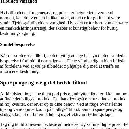
Tilbudets varighed
Hvis tilbudet er for generøst, og prisen er betydeligt lavere end
normalt, kan det være en indikation af, at det er for godt til at være
sandt. Tjek også tilbuddets varighed. Hvis det er for kort, kan det være
en markedsføringsstrategi, der skaber et kunstigt behov for hurtig
beslutningstagning.
Samlet besparelse
Når du vurderer et tilbud, er det nyttigt at tage hensyn til den samlede
besparelse i forhold til normalprisen. Dette vil give dig et klart billede
af fordelene ved at vælge tilbuddet og hjælpe dig med at træffe en
informeret beslutning.
Spar penge og vælg det bedste tilbud
At få udstødnings tape til en god pris og udnytte tilbud er ikke kun om
at finde det billigste produkt. Det handler også om at vælge et produkt
af høj kvalitet, der lever op til dine behov. Ved at følge ovenstående
tips og være opmærksom på “billige” tilbud, kan du spare penge og
stadig sikre, at du får en pålidelig og effektiv udstødnings tape.
Tag dig tid til at researche, læse anmeldelser og sammenligne priser, før