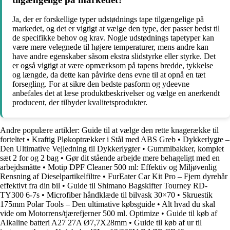
Ja, der er forskellige typer udstødnings tape tilgængelige på
markedet, og det er vigtigt at vælge den type, der passer bedst til
de specifikke behov og krav. Nogle udstødnings tapetyper kan
være mere velegnede til højere temperaturer, mens andre kan
have andre egenskaber såsom ekstra slidstyrke eller styrke. Det
er også vigtigt at være opmærksom på tapens bredde, tykkelse
og længde, da dette kan påvirke dens evne til at opnå en tæt
forsegling. For at sikre den bedste pasform og ydeevne
anbefales det at læse produktbeskrivelser og vælge en anerkendt
producent, der tilbyder kvalitetsprodukter.
Andre populære artikler:
Guide til at vælge den rette knagerække til
forteltet
•
Kraftig Pløkoptrækker i Stål med ABS Greb
•
Dykkerlygte –
Den Ultimative Vejledning til Dykkerlygter
•
Gummibakker, komplet
sæt 2 for og 2 bag
•
Gør dit stående arbejde mere behageligt med en
arbejdsmåtte
•
Motip DPF Cleaner 500 ml: Effektiv og Miljøvenlig
Rensning af Dieselpartikelfiltre
•
FurEater Car Kit Pro – Fjern dyrehår
effektivt fra din bil
•
Guide til Shimano Bagskifter Tourney RD-
TY300 6-7s
•
Microfiber håndklæde til bilvask 30×70
•
Skruestik
175mm Polar Tools – Den ultimative købsguide
•
Alt hvad du skal
vide om Motorrens/tjærefjerner 500 ml. Optimize
•
Guide til køb af
Alkaline batteri A27 27A Ø7,7X28mm
•
Guide til køb af ur til