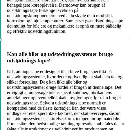
behageligere køreoplevelse. Derudover kan brugen af
udstødnings tape forlænge levetiden på
udstødningskomponenterne ved at beskytte dem mod slid,
korrosion og høje temperaturer. Samlet set gør udstødnings tape
det muligt for bilejere og mekanikere at opnå en mere pålidelig
og effektiv udstødningsfunktion.
Kan alle biler og udstødningssystemer bruge
udstødnings tape?
Udstødnings tape er designet til at blive brugt specifikt på
udstødningssystemer, hvor det er nødvendigt at skabe en tæt og
sikker forsegling. Dog kan ikke alle biler og
udstødningssystemer drage fordel af brugen af denne tape. Det
er vigtigt at undersøge bilens specifikationer, fabrikantens
anbefalinger og eventuelle lokale lovgivninger, før man bruger
udstødnings tape. Selvom udstødnings tape normalt er
kompatibel med de fleste køretøjer, kan der være visse
undtagelser eller specifikke faktorer, der skal overvejes, såsom
udstødningssystemets størrelse, form, temperatur og materiale.
For at sikre den bedst mulige tætning og resultat anbefales det at
følge alle instruktioner og vejledninger fra producenten og