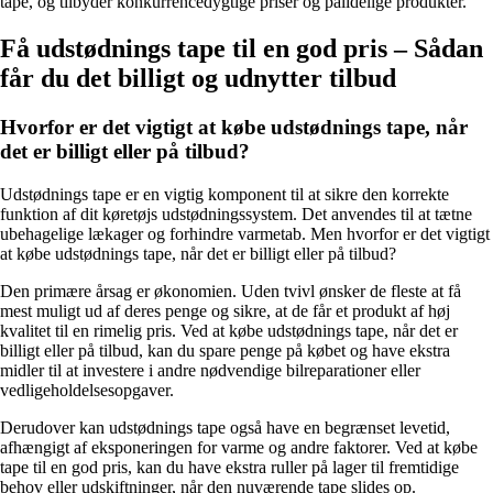
tape, og tilbyder konkurrencedygtige priser og pålidelige produkter.
Få udstødnings tape til en god pris – Sådan
får du det billigt og udnytter tilbud
Hvorfor er det vigtigt at købe udstødnings tape, når
det er billigt eller på tilbud?
Udstødnings tape er en vigtig komponent til at sikre den korrekte
funktion af dit køretøjs udstødningssystem. Det anvendes til at tætne
ubehagelige lækager og forhindre varmetab. Men hvorfor er det vigtigt
at købe udstødnings tape, når det er billigt eller på tilbud?
Den primære årsag er økonomien. Uden tvivl ønsker de fleste at få
mest muligt ud af deres penge og sikre, at de får et produkt af høj
kvalitet til en rimelig pris. Ved at købe udstødnings tape, når det er
billigt eller på tilbud, kan du spare penge på købet og have ekstra
midler til at investere i andre nødvendige bilreparationer eller
vedligeholdelsesopgaver.
Derudover kan udstødnings tape også have en begrænset levetid,
afhængigt af eksponeringen for varme og andre faktorer. Ved at købe
tape til en god pris, kan du have ekstra ruller på lager til fremtidige
behov eller udskiftninger, når den nuværende tape slides op.