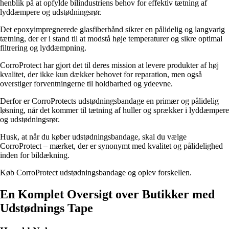
henblik på at opfylde bilindustriens behov for effektiv tætning af
lyddæmpere og udstødningsrør.
Det epoxyimpregnerede glasfiberbånd sikrer en pålidelig og langvarig
tætning, der er i stand til at modstå høje temperaturer og sikre optimal
filtrering og lyddæmpning.
CorroProtect har gjort det til deres mission at levere produkter af høj
kvalitet, der ikke kun dækker behovet for reparation, men også
overstiger forventningerne til holdbarhed og ydeevne.
Derfor er CorroProtects udstødningsbandage en primær og pålidelig
løsning, når det kommer til tætning af huller og sprækker i lyddæmpere
og udstødningsrør.
Husk, at når du køber udstødningsbandage, skal du vælge
CorroProtect – mærket, der er synonymt med kvalitet og pålidelighed
inden for bildækning.
Køb CorroProtect udstødningsbandage og oplev forskellen.
En Komplet Oversigt over Butikker med
Udstødnings Tape