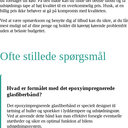
du foretager dit køb. På den måde kan du finde det bedste tilbud og få
udstødnings tape af høj kvalitet til en overkommelig pris. Husk, at en
billig pris ikke behøver at gå på kompromis med kvaliteten.
Ved at være opmærksom og benytte dig af tilbud kan du sikre, at du får
mest muligt ud af dine penge og holder dit køretøj kørende problemfrit
uden at belaste budgettet.
Ofte stillede spørgsmål
Hvad er formålet med det epoxyimpregnerede
glasfiberbånd?
Det epoxyimpregnerede glasfiberbånd er specielt designet til
tætning af huller og sprækker i lyddæmpere og udstødningsrør.
Ved at anvende dette bånd kan man effektivt forsegle eventuelle
utætheder og sikre en optimal funktion af bilens
udstødningssystem.