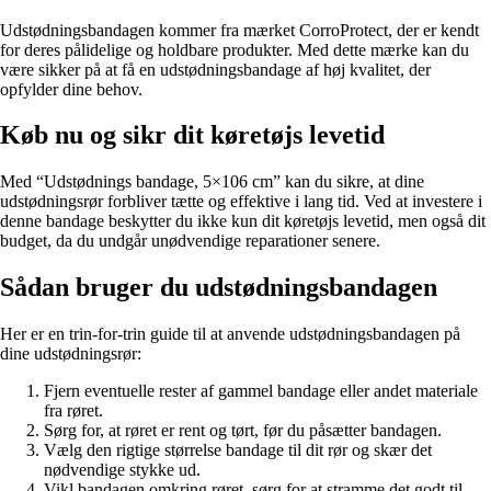
Udstødningsbandagen kommer fra mærket CorroProtect, der er kendt
for deres pålidelige og holdbare produkter. Med dette mærke kan du
være sikker på at få en udstødningsbandage af høj kvalitet, der
opfylder dine behov.
Køb nu og sikr dit køretøjs levetid
Med “Udstødnings bandage, 5×106 cm” kan du sikre, at dine
udstødningsrør forbliver tætte og effektive i lang tid. Ved at investere i
denne bandage beskytter du ikke kun dit køretøjs levetid, men også dit
budget, da du undgår unødvendige reparationer senere.
Sådan bruger du udstødningsbandagen
Her er en trin-for-trin guide til at anvende udstødningsbandagen på
dine udstødningsrør:
Fjern eventuelle rester af gammel bandage eller andet materiale
fra røret.
Sørg for, at røret er rent og tørt, før du påsætter bandagen.
Vælg den rigtige størrelse bandage til dit rør og skær det
nødvendige stykke ud.
Vikl bandagen omkring røret, sørg for at stramme det godt til.