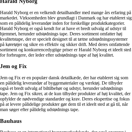
Harald Nyborg
Harald Nyborg er en velkendt detailhandler med mange års erfaring på
markedet. Virksomheden blev grundlagt i Danmark og har etableret sig
som en pålidelig leverandør inden for forskellige produktkategorier.
Harald Nyborg er også kendt for at have et bredt udvalg af udstyr til
hjemmet, herunder udstødnings tape. Deres sortiment omfatter høj
kvalitetstape, der er specielt designet til at tætne udstødningssystemer
på køretøjer og sikre en effektiv og sikker drift. Med deres omfattende
sortiment og konkurrencedygtige priser er Harald Nyborg et ideelt sted
for forbrugere, der leder efter udstødnings tape af høj kvalitet.
Jem og Fix
Jem og Fix er en populær dansk detailkæde, der har etableret sig som
en pålidelig leverandør af byggematerialer og værktøj. De tilbyder
også et bredt udvalg af biltilbehør og udstyr, herunder udstødnings
tape. Jem og Fix sikrer, at de kun tilbyder produkter af høj kvalitet, der
opfylder de nødvendige standarder og krav. Deres ekspertise og fokus
på at levere pålidelige produkter gør dem til et ideelt sted at gå til, når
man søger efter pålidelig udstødnings tape.
Bauhaus