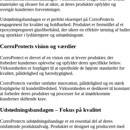
materialer og råvarer for at sikre, at deres produkter opfylder og
overgår kundernes forventninger.
Udstødningsbandagen er et perfekt eksempel på CorroProtects
engagement for kvalitet og holdbarhed. Produktet er fremstillet af et
epoxyimpregneret glasfiberbånd, der sikrer en effektiv tætning af huller
og sprækker i lyddæmpere og udstødningsrør.
CorroProtects vision og værdier
CorroProtect er drevet af en vision om at levere produkter, der
forbedrer kundernes oplevelse og opfylder deres specifikke behov.
Virksomheden er forpligtet til at opretholde de højeste standarder for
kvalitet, pålidelighed og bæredygtighed.
CorroProtects værdier omfatter innovation, pålidelighed og en stærk
forpligtelse til kundetilfredshed. Virksomheden er dedikeret til konstant
at forbedre deres produkter og processer for at imødekomme
kundernes skiftende krav.
Udstødningsbandagen – Fokus på kvalitet
CorroProtects udstødningsbandage er en essential del af deres
omfattende produktudvalg. Produktet er designet og produceret med