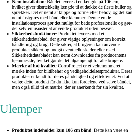
Nem installation
: Båndet leveres i en længde på 106 cm,
hvilket giver tilstrækkelig længde til at dække de fleste huller og
sprækker. Det er nemt at klippe og forme efter behov, og det kan
nemt fastgøres med bånd eller klemmer. Denne enkle
installationsproces gør det muligt for både professionelle og gør-
det-selv-entusiaster at anvende produktet uden besvær.
Sikkerhedsfunktioner
: Produktet leveres med et
sikkerhedsdatablad, der giver vigtige oplysninger om korrekt
håndtering og brug. Dette sikrer, at brugeren kan anvende
produktet sikkert og undgå eventuelle skader eller risici.
Sikkerhedsdatabladet kan nemt downloades fra producentens
hjemmeside, hvilket gør det let tilgængeligt for alle brugere.
Mærke af høj kvalitet
: CorroProtect er et velrenommeret
mærke inden for biltilbehør og vedligeholdelsesprodukter. Deres
produkter er kendt for deres pålidelighed og effektivitet. Ved at
vælge dette produkt får du ikke kun fordelene ved selve båndet,
men også tillid til et mærke, der er anerkendt for sin kvalitet.
Ulemper
Produktet indeholder kun 106 cm bånd
: Dette kan være en