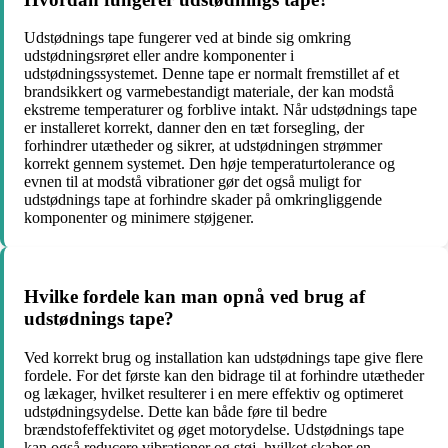
Udstødnings tape fungerer ved at binde sig omkring
udstødningsrøret eller andre komponenter i
udstødningssystemet. Denne tape er normalt fremstillet af et
brandsikkert og varmebestandigt materiale, der kan modstå
ekstreme temperaturer og forblive intakt. Når udstødnings tape
er installeret korrekt, danner den en tæt forsegling, der
forhindrer utætheder og sikrer, at udstødningen strømmer
korrekt gennem systemet. Den høje temperaturtolerance og
evnen til at modstå vibrationer gør det også muligt for
udstødnings tape at forhindre skader på omkringliggende
komponenter og minimere støjgener.
Hvilke fordele kan man opnå ved brug af
udstødnings tape?
Ved korrekt brug og installation kan udstødnings tape give flere
fordele. For det første kan den bidrage til at forhindre utætheder
og lækager, hvilket resulterer i en mere effektiv og optimeret
udstødningsydelse. Dette kan både føre til bedre
brændstofeffektivitet og øget motorydelse. Udstødnings tape
kan også reducere vibrationer og støj, hvilket skaber en