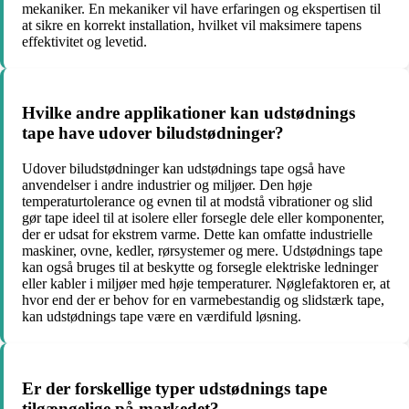
mekaniker. En mekaniker vil have erfaringen og ekspertisen til
at sikre en korrekt installation, hvilket vil maksimere tapens
effektivitet og levetid.
Hvilke andre applikationer kan udstødnings
tape have udover biludstødninger?
Udover biludstødninger kan udstødnings tape også have
anvendelser i andre industrier og miljøer. Den høje
temperaturtolerance og evnen til at modstå vibrationer og slid
gør tape ideel til at isolere eller forsegle dele eller komponenter,
der er udsat for ekstrem varme. Dette kan omfatte industrielle
maskiner, ovne, kedler, rørsystemer og mere. Udstødnings tape
kan også bruges til at beskytte og forsegle elektriske ledninger
eller kabler i miljøer med høje temperaturer. Nøglefaktoren er, at
hvor end der er behov for en varmebestandig og slidstærk tape,
kan udstødnings tape være en værdifuld løsning.
Er der forskellige typer udstødnings tape
tilgængelige på markedet?