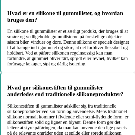
Hvad er en silikone til gummilister, og hvordan
bruges den?
En silikone til gummilister er et særligt produkt, der bruges til at
smøre og vedligeholde gummilisterne på forskellige objekter
såsom biler, vinduer og døre. Denne silikone er specielt designet
til at trænge ind i gummiet og sikre, at det forbliver fleksibelt og
holdbart. Ved at påføre silikonen regelmæssigt kan man
forhindre, at gummiet bliver tørt, sprødt eller revnet, hvilket kan
forårsage lækager, støj og dårlig isolering.
Hvad gør silikonestiften til gummilister
anderledes end traditionelle silikoneprodukter?
Silikonestiften til gummilister adskiller sig fra traditionelle
silikoneprodukter ved sin form og anvendelse. Mens traditionel
silikone normalt kommer i flydende eller semi-flydende form, er
silikonestiften solid og ligner en blyant. Denne form gør det
lettere at styre påføringen, da man kan anvende den lige præcis
på de relevante områder uden at spilde eller sprede silikonen