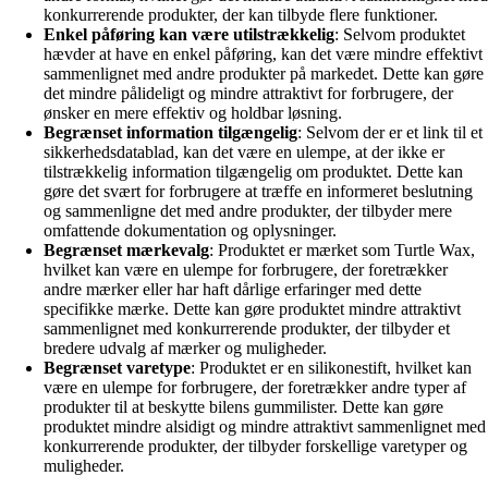
konkurrerende produkter, der kan tilbyde flere funktioner.
Enkel påføring kan være utilstrækkelig
: Selvom produktet
hævder at have en enkel påføring, kan det være mindre effektivt
sammenlignet med andre produkter på markedet. Dette kan gøre
det mindre pålideligt og mindre attraktivt for forbrugere, der
ønsker en mere effektiv og holdbar løsning.
Begrænset information tilgængelig
: Selvom der er et link til et
sikkerhedsdatablad, kan det være en ulempe, at der ikke er
tilstrækkelig information tilgængelig om produktet. Dette kan
gøre det svært for forbrugere at træffe en informeret beslutning
og sammenligne det med andre produkter, der tilbyder mere
omfattende dokumentation og oplysninger.
Begrænset mærkevalg
: Produktet er mærket som Turtle Wax,
hvilket kan være en ulempe for forbrugere, der foretrækker
andre mærker eller har haft dårlige erfaringer med dette
specifikke mærke. Dette kan gøre produktet mindre attraktivt
sammenlignet med konkurrerende produkter, der tilbyder et
bredere udvalg af mærker og muligheder.
Begrænset varetype
: Produktet er en silikonestift, hvilket kan
være en ulempe for forbrugere, der foretrækker andre typer af
produkter til at beskytte bilens gummilister. Dette kan gøre
produktet mindre alsidigt og mindre attraktivt sammenlignet med
konkurrerende produkter, der tilbyder forskellige varetyper og
muligheder.