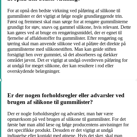
For at opnå den bedste virkning ved påføring af silikone til
gummilister er det vigtigt at følge nogle grundlæggende trin.
Først og fremmest skal man sørge for at rengøre gummilisterne
grundigt for støv, snavs og gammel silikone, hvis relevant. Dette
kan gøres ved at bruge en rengøringsmiddel, der er egnet til
fjernelse af affaldsstoffer fra gummilister. Efter rengøring og
tørring skal man anvende silikone ved at påføre det direkte på
gummilisterne med silikonestiften. Man kan gnide stiften
forsigtigt hen over gummiet, så det absorberes og dækker
området jævnt. Det er vigtigt at undgå overdreven påføring for
at undgå for meget silikone, der kan resultere i rod eller
overskydende belægninger.
Er der nogen forholdsregler eller advarsler ved
brugen af silikone til gummilister?
Der er nogle forholdsregler og advarsler, man bør være
opmærksom på ved brugen af silikone til gummilister. For det
første bør man altid læse og følge producentens anvisninger for
det specifikke produkt. Desuden er det vigtigt at undgå
indtagelse eller kontakt med øjnene. Hvis det sker, skal man