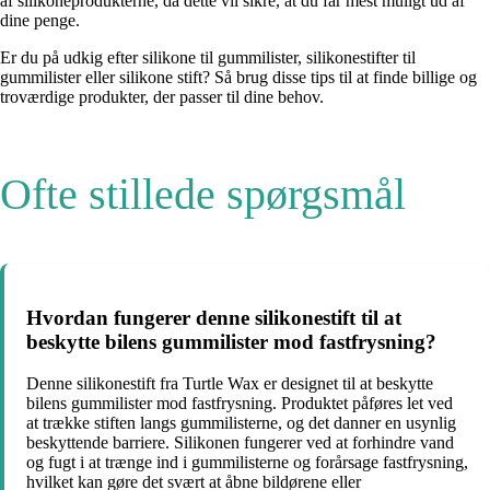
af silikoneprodukterne, da dette vil sikre, at du får mest muligt ud af
dine penge.
Er du på udkig efter silikone til gummilister, silikonestifter til
gummilister eller silikone stift? Så brug disse tips til at finde billige og
troværdige produkter, der passer til dine behov.
Ofte stillede spørgsmål
Hvordan fungerer denne silikonestift til at
beskytte bilens gummilister mod fastfrysning?
Denne silikonestift fra Turtle Wax er designet til at beskytte
bilens gummilister mod fastfrysning. Produktet påføres let ved
at trække stiften langs gummilisterne, og det danner en usynlig
beskyttende barriere. Silikonen fungerer ved at forhindre vand
og fugt i at trænge ind i gummilisterne og forårsage fastfrysning,
hvilket kan gøre det svært at åbne bildørene eller