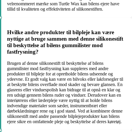
velrenommeret mærke som Turtle Wax kan bilens ejere have
tillid til kvaliteten og effektiviteten af silikonestiften.
Hvilke andre produkter til bilpleje kan være
nyttige at bruge sammen med denne silikonestift
til beskyttelse af bilens gummilister mod
fastfrysning?
Brugen af denne silikonestift til beskyttelse af bilens
gummilister mod fastfrysning kan suppleres med andre
produkter til bilpleje for at opretholde bilens udseende og
ydeevne. Et godt valg kan være en bilvoks eller lakforsegler til
at beskytte bilens overflade mod skader og bevare glansen. En
glasrens eller vinduespolish kan bidrage til at opnå en klar og
ren udsigt gennem bilens ruder og vinduer. Derudover kan en
interiørrens eller læderpleje være nyttig til at holde bilens
indvendige materialer som sæder, instrumentbræt eller
dørbeklædninger rene og i god stand. Ved at kombinere denne
silikonestift med andre passende bilplejeprodukter kan bilens
ejere sikre en omfattende pleje og beskyttelse af deres køretøj.