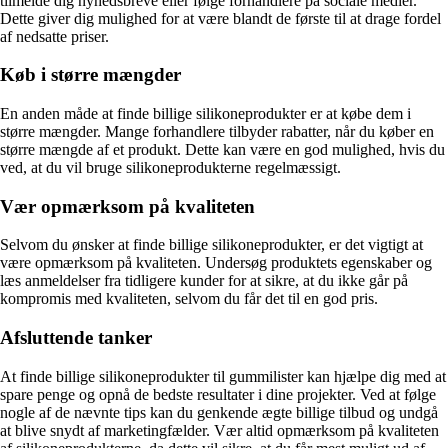
tilmelde dig nyhedsbreve eller følge forhandlere på sociale medier.
Dette giver dig mulighed for at være blandt de første til at drage fordel
af nedsatte priser.
Køb i større mængder
En anden måde at finde billige silikoneprodukter er at købe dem i
større mængder. Mange forhandlere tilbyder rabatter, når du køber en
større mængde af et produkt. Dette kan være en god mulighed, hvis du
ved, at du vil bruge silikoneprodukterne regelmæssigt.
Vær opmærksom på kvaliteten
Selvom du ønsker at finde billige silikoneprodukter, er det vigtigt at
være opmærksom på kvaliteten. Undersøg produktets egenskaber og
læs anmeldelser fra tidligere kunder for at sikre, at du ikke går på
kompromis med kvaliteten, selvom du får det til en god pris.
Afsluttende tanker
At finde billige silikoneprodukter til gummilister kan hjælpe dig med at
spare penge og opnå de bedste resultater i dine projekter. Ved at følge
nogle af de nævnte tips kan du genkende ægte billige tilbud og undgå
at blive snydt af marketingfælder. Vær altid opmærksom på kvaliteten