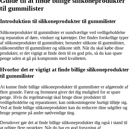
Guide til at finde billige silikoneprodukter
til gummilister
Introduktion til silikoneprodukter til gummilister
Silikoneprodukter til gummilister er uundværlige ved vedligeholdelse
og reparation af døre, vinduer og køretøjer. Der findes forskellige typer
af silikoneprodukter til gummilister, herunder silikone til gummilister,
silikonestifter til gummilister og silikone stift. Når du skal købe disse
produkter, er det vigtigt at finde dem til en god pris, så du kan spare
penge uden at gå på kompromis med kvaliteten.
Hvorfor det er vigtigt at finde billige silikoneprodukter
til gummilister
At kunne finde billige silikoneprodukter til gummilister er afgørende af
flere grunde. Først og fremmest giver det dig mulighed for at spare
penge. Hvis du regelmæssigt skal bruge disse produkter til
vedligeholdelse og reparationer, kan omkostningerne hurtigt tilføje sig.
Ved at finde billige silikoneprodukter kan du reducere dine udgifter og
bruge pengene på andre nødvendige ting.
Derudover gør det at finde billige silikoneprodukter dig også i stand til
at udføre flere projekter. Når du har en god forsyning af