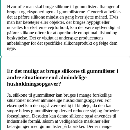
Hvor ofte man skal bruge silikone til gummilister afhænger af
brugen og eksponeringen af gummilisterne. Generelt anbefales
det at påføre silikone mindst en gang hver sjette måned. Hvis
man har køretøjer eller objekter, der bruges hyppigt eller
udsættes for ekstreme vejrforhold, kan det være nødvendigt at
påføre silikone oftere for at opretholde en optimal tilstand og
beskyttelse. Det er vigtigt at undersøge producentens
anbefalinger for det specifikke silikoneprodukt og følge dem
nøje.
Er det muligt at bruge silikone til gummilister i
andre situationer end almindelige
husholdningsopgaver?
Ja, silikone til gummilister kan bruges i mange forskellige
situationer udover almindelige husholdningsopgaver. For
eksempel kan den også være nyttig til bilpleje, da den kan
smøre bilens gummilister og derved reducere støj og forbedre
forseglingen. Desuden kan denne silikone også anvendes til
industrielle formål, såsom at vedligeholde maskiner eller
belægninger med gummilister på fabrikker. Der er mange