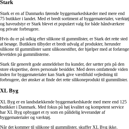
Stark
Stark er en af Danmarks førende byggemarkedskæder med mere end
75 butikker i landet. Med et bredt sortiment af byggematerialer, værktøj
og haveudstyr er Stark blevet et populært valg for både håndværkere
og private forbrugere.
Hvis du er på udkig efter silikone til gummilister, er Stark det rette sted
at besøge. Butikken tilbyder et bredt udvalg af produkter, herunder
silikone til gummilister samt silikonestifter, der hjælper med at forlænge
levetiden på gummilisterne.
Stark får generelt gode anmeldelser fra kunder, der sætter pris på den
store ekspertise, deres personale besidder. Med deres omfattende viden
inden for byggematerialer kan Stark give værdifuld vejledning til
forbrugere, der ønsker at finde det rette silikoneprodukt til gummilister.
XL Byg
XL Byg er en landsdækkende byggemarkedskæde med mere end 125
butikker i Danmark. Med fokus på høj kvalitet og kompetent service
har XL Byg opbygget et ry som en pålidelig leverandør af
byggematerialer og værktøj.
Når det kommer til silikone til gummilister, skuffer XL Byg ikke.