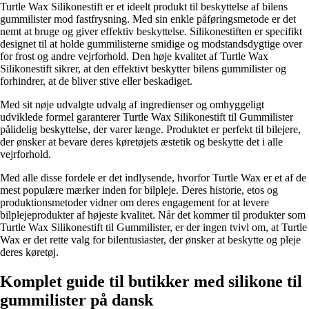
Turtle Wax Silikonestift er et ideelt produkt til beskyttelse af bilens
gummilister mod fastfrysning. Med sin enkle påføringsmetode er det
nemt at bruge og giver effektiv beskyttelse. Silikonestiften er specifikt
designet til at holde gummilisterne smidige og modstandsdygtige over
for frost og andre vejrforhold. Den høje kvalitet af Turtle Wax
Silikonestift sikrer, at den effektivt beskytter bilens gummilister og
forhindrer, at de bliver stive eller beskadiget.
Med sit nøje udvalgte udvalg af ingredienser og omhyggeligt
udviklede formel garanterer Turtle Wax Silikonestift til Gummilister
pålidelig beskyttelse, der varer længe. Produktet er perfekt til bilejere,
der ønsker at bevare deres køretøjets æstetik og beskytte det i alle
vejrforhold.
Med alle disse fordele er det indlysende, hvorfor Turtle Wax er et af de
mest populære mærker inden for bilpleje. Deres historie, etos og
produktionsmetoder vidner om deres engagement for at levere
bilplejeprodukter af højeste kvalitet. Når det kommer til produkter som
Turtle Wax Silikonestift til Gummilister, er der ingen tvivl om, at Turtle
Wax er det rette valg for bilentusiaster, der ønsker at beskytte og pleje
deres køretøj.
Komplet guide til butikker med silikone til
gummilister på dansk