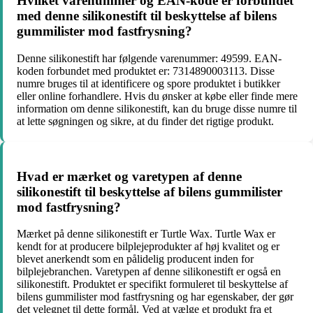
Hvilket varenummer og EAN-kode er forbundet
med denne silikonestift til beskyttelse af bilens
gummilister mod fastfrysning?
Denne silikonestift har følgende varenummer: 49599. EAN-
koden forbundet med produktet er: 7314890003113. Disse
numre bruges til at identificere og spore produktet i butikker
eller online forhandlere. Hvis du ønsker at købe eller finde mere
information om denne silikonestift, kan du bruge disse numre til
at lette søgningen og sikre, at du finder det rigtige produkt.
Hvad er mærket og varetypen af denne
silikonestift til beskyttelse af bilens gummilister
mod fastfrysning?
Mærket på denne silikonestift er Turtle Wax. Turtle Wax er
kendt for at producere bilplejeprodukter af høj kvalitet og er
blevet anerkendt som en pålidelig producent inden for
bilplejebranchen. Varetypen af denne silikonestift er også en
silikonestift. Produktet er specifikt formuleret til beskyttelse af
bilens gummilister mod fastfrysning og har egenskaber, der gør
det velegnet til dette formål. Ved at vælge et produkt fra et