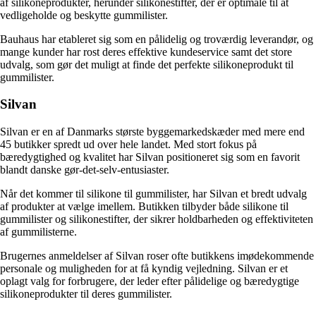
af silikoneprodukter, herunder silikonestifter, der er optimale til at
vedligeholde og beskytte gummilister.
Bauhaus har etableret sig som en pålidelig og troværdig leverandør, og
mange kunder har rost deres effektive kundeservice samt det store
udvalg, som gør det muligt at finde det perfekte silikoneprodukt til
gummilister.
Silvan
Silvan er en af Danmarks største byggemarkedskæder med mere end
45 butikker spredt ud over hele landet. Med stort fokus på
bæredygtighed og kvalitet har Silvan positioneret sig som en favorit
blandt danske gør-det-selv-entusiaster.
Når det kommer til silikone til gummilister, har Silvan et bredt udvalg
af produkter at vælge imellem. Butikken tilbyder både silikone til
gummilister og silikonestifter, der sikrer holdbarheden og effektiviteten
af gummilisterne.
Brugernes anmeldelser af Silvan roser ofte butikkens imødekommende
personale og muligheden for at få kyndig vejledning. Silvan er et
oplagt valg for forbrugere, der leder efter pålidelige og bæredygtige
silikoneprodukter til deres gummilister.