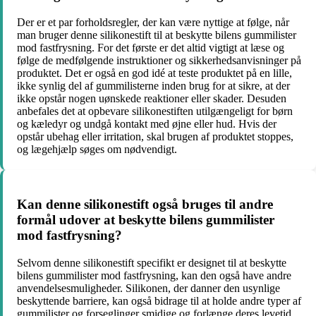
Der er et par forholdsregler, der kan være nyttige at følge, når
man bruger denne silikonestift til at beskytte bilens gummilister
mod fastfrysning. For det første er det altid vigtigt at læse og
følge de medfølgende instruktioner og sikkerhedsanvisninger på
produktet. Det er også en god idé at teste produktet på en lille,
ikke synlig del af gummilisterne inden brug for at sikre, at der
ikke opstår nogen uønskede reaktioner eller skader. Desuden
anbefales det at opbevare silikonestiften utilgængeligt for børn
og kæledyr og undgå kontakt med øjne eller hud. Hvis der
opstår ubehag eller irritation, skal brugen af produktet stoppes,
og lægehjælp søges om nødvendigt.
Kan denne silikonestift også bruges til andre
formål udover at beskytte bilens gummilister
mod fastfrysning?
Selvom denne silikonestift specifikt er designet til at beskytte
bilens gummilister mod fastfrysning, kan den også have andre
anvendelsesmuligheder. Silikonen, der danner den usynlige
beskyttende barriere, kan også bidrage til at holde andre typer af
gummilister og forseglinger smidige og forlænge deres levetid.