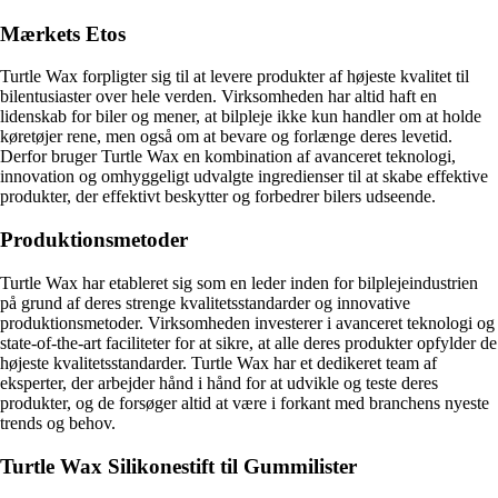
Mærkets Etos
Turtle Wax forpligter sig til at levere produkter af højeste kvalitet til
bilentusiaster over hele verden. Virksomheden har altid haft en
lidenskab for biler og mener, at bilpleje ikke kun handler om at holde
køretøjer rene, men også om at bevare og forlænge deres levetid.
Derfor bruger Turtle Wax en kombination af avanceret teknologi,
innovation og omhyggeligt udvalgte ingredienser til at skabe effektive
produkter, der effektivt beskytter og forbedrer bilers udseende.
Produktionsmetoder
Turtle Wax har etableret sig som en leder inden for bilplejeindustrien
på grund af deres strenge kvalitetsstandarder og innovative
produktionsmetoder. Virksomheden investerer i avanceret teknologi og
state-of-the-art faciliteter for at sikre, at alle deres produkter opfylder de
højeste kvalitetsstandarder. Turtle Wax har et dedikeret team af
eksperter, der arbejder hånd i hånd for at udvikle og teste deres
produkter, og de forsøger altid at være i forkant med branchens nyeste
trends og behov.
Turtle Wax Silikonestift til Gummilister