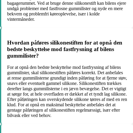
bagagerummet. Ved at bruge denne silikonestift kan bilens ejere
undgå problemer med fastfrosne gummilister og nyde en mere
bekvem og problemfri køreoplevelse, især i kolde
vintermåneder.
Hvordan påføres silikonestiften for at opnå den
bedste beskyttelse mod fastfrysning af bilens
gummilister?
For at opnå den bedste beskyttelse mod fastfrysning af bilens
gummilister, skal silikonestiften påføres korrekt. Det anbefales
at rense gummilisterne grundigt inden påføring for at fjerne støv,
snavs eller eventuelt gammel silikone. Silikonestiften trækkes
derefter langs gummilisterne i en jævn bevægelse. Det er vigtigt
at sørge for, at hele overfladen er dækket af et tyndt lag silikone.
Efter påføringen kan overskydende silikone tørres af med en ren
klud. For at opnå en maksimal beskyttelse anbefales det at
gentage påføringen af silikonestiften regelmæssigt, især efter
bilvask eller ved behov.