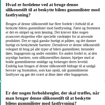
Hvad er fordelene ved at bruge denne
silikonestift til at beskytte bilens gummilister mod
fastfrysning?
Brugen af denne silikonestift har flere fordele i forhold til at
beskytte bilens gummilister mod fastfrysning. Først og fremmest
er det en simpel og nem løsning. Det kræver ikke nogen
avanceret ekspertise eller specielle værktøjer for at anvende
produktet. Det er også ganske hurtigt at påføre, og det danner
hurtigt en beskyttende barriere. Derudover er denne silikonestift
velegnet til brug på alle typer af bilers gummilister, herunder
døre, bagagerum og andre områder. En anden fordel er, at den
usynlige barriere, som silikonestiften danner, hjælper med at
holde gummilisterne smidige og forlænger deres levetid.
Endelig kan brugen af denne silikonestift bidrage til at undgå
besvær og frustration, som kan opstå, når gummilisterne
fastfryser og gør det svært at åbne døre eller bagagerum.
Er der nogen forholdsregler, der skal træffes, når
man bruger denne silikonestift til at beskytte
bilens gummilister mod fastfrysning?