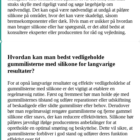
straks skylle med rigeligt vand og søge lægehjælp om
nødvendigt. Det kan også være nødvendigt at undgå at påføre
silikone på områder, hvor det kan være skadeligt, såsom
bremsekomponenter eller dæk. Hvis man er usikker på hvordan
man bruger silikone eller har spørgsmål, er det altid bedst at
konsultere eksperter eller producenten for råd og vejledning.
Hvordan kan man bedst vedligeholde
gummilisterne med silikone for langvarige
resultater?
For at opnå langvarige resultater og effektiv vedligeholdelse af
gummilisterne med silikone er det vigtigt at etablere en
regelmæssig rutine. Først og fremmest bør man holde øje med
gummilisternes tilstand og udføre reparationer eller udskiftning
af beskadigede eller slidte gummilister efter behov. Derudover
bør man regelmæssigt rengøre gummilisterne og fjerne gammel
silikone eller snavs, der kan reducere effektiviteten. Silikone bør
påføres jævnligt ifølge producentens anbefalinger for at
opretholde en optimal smøring og beskyttelse. Dette vil sikre, at
gummilisterne forbliver i god stand og udfører deres funktion
effektivt over tid.