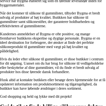
service har Bygma etableret sig som en førende leverandør inden for
byggematerialer.
Når det kommer til silikone til gummilister, tilbyder Bygma et bredt
udvalg af produkter af høj kvalitet. Butikken har silikone til
gummilister samt silikonestifter, der garanterer holdbarheden og
effektiviteten af gummilisterne.
Kundernes anmeldelser af Bygma er ofte positive, og mange
fremhæver butikkens ekspertise og dygtige personale. Bygma er en
ideel destination for forbrugere, der ønsker at finde det perfekte
silikoneprodukt til gummilister med vægt på høj kvalitet og
pålidelighed.
Hvis du leder efter silikone til gummilister, er disse butikker i centrum
for dit søgning. Uanset om du har brug for silikone til vedligeholdelse
eller beskyttelse af dine gummilister, vil du finde et bredt udvalg af
produkter hos disse førende dansk forhandlere.
Husk altid at kontakte butikken eller besøge deres hjemmeside for at få
opdateret information om produktsortiment og tilgængelighed, da
butikker kan have løbende ændringer i deres sortiment.
God shopping og held og lykke med dit projekt!