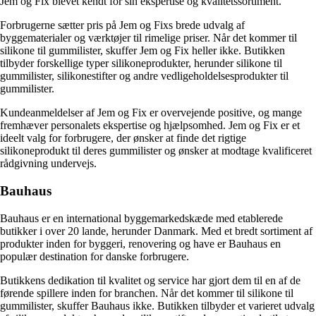
Jem og Fix blevet kendt for sin ekspertise og kvalitetssortiment.
Forbrugerne sætter pris på Jem og Fixs brede udvalg af
byggematerialer og værktøjer til rimelige priser. Når det kommer til
silikone til gummilister, skuffer Jem og Fix heller ikke. Butikken
tilbyder forskellige typer silikoneprodukter, herunder silikone til
gummilister, silikonestifter og andre vedligeholdelsesprodukter til
gummilister.
Kundeanmeldelser af Jem og Fix er overvejende positive, og mange
fremhæver personalets ekspertise og hjælpsomhed. Jem og Fix er et
ideelt valg for forbrugere, der ønsker at finde det rigtige
silikoneprodukt til deres gummilister og ønsker at modtage kvalificeret
rådgivning undervejs.
Bauhaus
Bauhaus er en international byggemarkedskæde med etablerede
butikker i over 20 lande, herunder Danmark. Med et bredt sortiment af
produkter inden for byggeri, renovering og have er Bauhaus en
populær destination for danske forbrugere.
Butikkens dedikation til kvalitet og service har gjort dem til en af de
førende spillere inden for branchen. Når det kommer til silikone til
gummilister, skuffer Bauhaus ikke. Butikken tilbyder et varieret udvalg