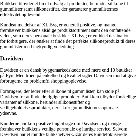
Butikken tilbyder et bredt udvalg af produkter, herunder silikone til
gummilister samt silikonestifter, der garanterer gummilisternes
effektivitet og levetid.
Kundeanmeldelser af XL Byg er generelt positive, og mange
fremhæver butikkens alsidige produktsortiment samt den omfattende
viden, som deres personale besidder. XL Byg er en ideel destination
for forbrugere, der ønsker at finde det perfekte silikoneprodukt til deres
gummilister med fagkyndig vejledning.
Davidsen
Davidsen er en dansk byggemarkedskæde med mere end 10 butikker
på Fyn. Med troen på enkelhed og kvalitet sigter Davidsen mod at give
forbrugerne en problemfri shoppingoplevelse.
Forbrugere, der leder efter silikone til gummilister, kan stole på
Davidsen for at finde de rigtige produkter. Butikken tilbyder forskellige
varianter af silikone, herunder silikonestifter og
vedligeholdelsesprodukter, der sikrer gummilisternes optimale
ydeevne.
Kunderne har kun positive ting at sige om Davidsen, og mange
fremhæver butikkens venlige personale og hurtige service. Selvom
Davidsen har et mindre butiksnetværk, gør deres kundefokuserede