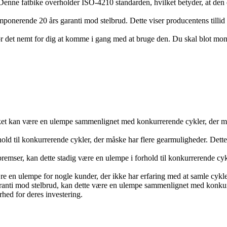
 Denne fatbike overholder ISO-4210 standarden, hvilket betyder, at den er
onerende 20 års garanti mod stelbrud. Dette viser producentens tillid t
ør det nemt for dig at komme i gang med at bruge den. Du skal blot montere
ket kan være en ulempe sammenlignet med konkurrerende cykler, der måsk
d til konkurrerende cykler, der måske har flere gearmuligheder. Dette ka
emser, kan dette stadig være en ulempe i forhold til konkurrerende cy
re en ulempe for nogle kunder, der ikke har erfaring med at samle cykler
anti mod stelbrud, kan dette være en ulempe sammenlignet med konkurr
hed for deres investering.