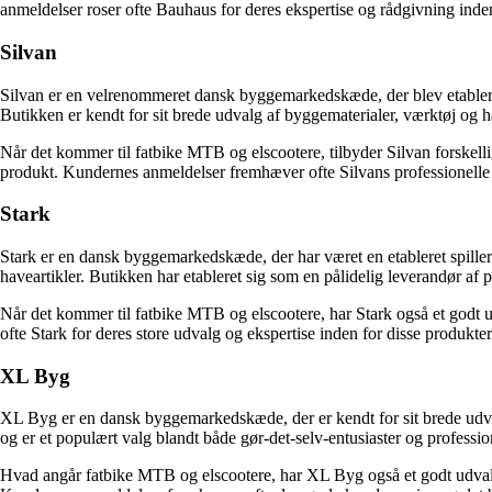
anmeldelser roser ofte Bauhaus for deres ekspertise og rådgivning inden
Silvan
Silvan er en velrenommeret dansk byggemarkedskæde, der blev etableret
Butikken er kendt for sit brede udvalg af byggematerialer, værktøj og ha
Når det kommer til fatbike MTB og elscootere, tilbyder Silvan forskellig
produkt. Kundernes anmeldelser fremhæver ofte Silvans professionel
Stark
Stark er en dansk byggemarkedskæde, der har været en etableret spiller
haveartikler. Butikken har etableret sig som en pålidelig leverandør af p
Når det kommer til fatbike MTB og elscootere, har Stark også et godt u
ofte Stark for deres store udvalg og ekspertise inden for disse produkter
XL Byg
XL Byg er en dansk byggemarkedskæde, der er kendt for sit brede udva
og er et populært valg blandt både gør-det-selv-entusiaster og professi
Hvad angår fatbike MTB og elscootere, har XL Byg også et godt udvalg af