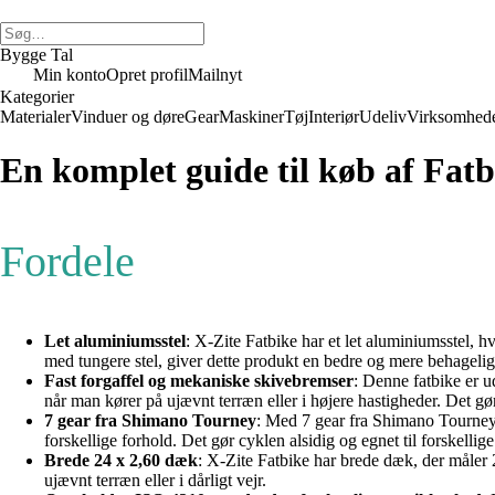
Bygge Tal
Min konto
Opret profil
Mailnyt
Kategorier
Materialer
Vinduer og døre
Gear
Maskiner
Tøj
Interiør
Udeliv
Virksomhed
En komplet guide til køb af Fat
Fordele
Let aluminiumsstel
: X-Zite Fatbike har et let aluminiumsstel, 
med tungere stel, giver dette produkt en bedre og mere behagelig
Fast forgaffel og mekaniske skivebremser
: Denne fatbike er u
når man kører på ujævnt terræn eller i højere hastigheder. Det gø
7 gear fra Shimano Tourney
: Med 7 gear fra Shimano Tourney k
forskellige forhold. Det gør cyklen alsidig og egnet til forskellige
Brede 24 x 2,60 dæk
: X-Zite Fatbike har brede dæk, der måler 2
ujævnt terræn eller i dårligt vejr.