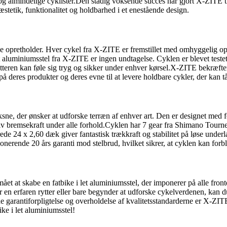
e og almindelige cyklister.Den stadig voksende succes har gjort X-ZITE
stetik, funktionalitet og holdbarhed i et enestående design.
, de opretholder. Hver cykel fra X-ZITE er fremstillet med omhyggelig
i let aluminiumsstel fra X-ZITE er ingen undtagelse. Cyklen er blevet tes
rytteren kan føle sig tryg og sikker under enhver kørsel.X-ZITE bekræfter
på deres produkter og deres evne til at levere holdbare cykler, der kan tå
ksne, der ønsker at udforske terræn af enhver art. Den er designet med 
tiv bremsekraft under alle forhold.Cyklen har 7 gear fra Shimano Tourn
rede 24 x 2,60 dæk giver fantastisk trækkraft og stabilitet på løse unde
nerende 20 års garanti mod stelbrud, hvilket sikrer, at cyklen kan forbl
ået at skabe en fatbike i let aluminiumsstel, der imponerer på alle fron
 en erfaren rytter eller bare begynder at udforske cykelverdenen, kan d
garantiforpligtelse og overholdelse af kvalitetsstandarderne er X-ZITE 
e i let aluminiumsstel!