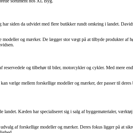
brede sortiment hos XL Byg.
ar siden da udvidet med flere butikker rundt omkring i landet. Davidse
 modeller og mærker. De lægger stor vægt på at tilbyde produkter af høj
avidsen.
 af reservedele og tilbehør til biler, motorcykler og cykler. Med mere e
 kan vælge mellem forskellige modeller og mærker, der passer til der
ndet. Kæden har specialiseret sig i salg af byggematerialer, værktøj o
 udvalg af forskellige modeller og mærker. Deres fokus ligger på at sik
lighed.