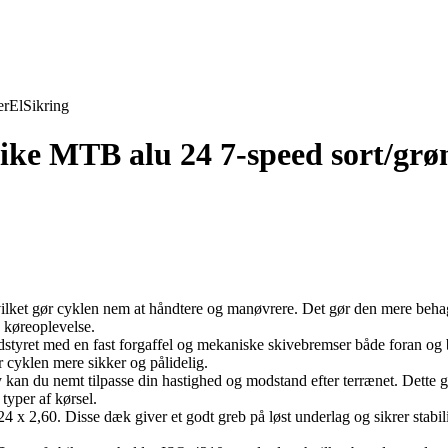
er
El
Sikring
bike MTB alu 24 7-speed sort/grø
hvilket gør cyklen nem at håndtere og manøvrere. Det gør den mere behag
 køreoplevelse.
dstyret med en fast forgaffel og mekaniske skivebremser både foran og b
r cyklen mere sikker og pålidelig.
an du nemt tilpasse din hastighed og modstand efter terrænet. Dette giv
 typer af kørsel.
4 x 2,60. Disse dæk giver et godt greb på løst underlag og sikrer stabil