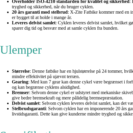
Overholder ISO-4210 standarden for kvalitet og sikkerhed
:
tryghed og sikkerhed, når du bruger cyklen.
20 års garanti mod stelbrud
: X-Zite Fatbike kommer med en imp
er bygget til at holde i mange år.
Leveres delvist samlet
: Cyklen leveres delvist samlet, hvilket g
sparer dig tid og besvær med at samle cyklen fra bunden.
Ulemper
Størrelse
: Denne fatbike har en hjulstørrelse på 24 tommer, hvil
mindre effektivitet på ujævnt terræn.
Gearing
: Med kun 7 gear kan denne cykel være begrænset i forhol
og kan begrænse cyklens alsidighed.
Bremser
: Selvom denne cykel er udstyret med mekaniske skivebr
give bedre bremsekraft og mere pålidelig bremsepræstation.
Delvist samlet
: Selvom cyklen leveres delvist samlet, kan det væ
Stelbrudsgaranti
: Selvom cyklen har en imponerende 20 års gar
livstidsgaranti. Dette kan give kunderne mindre tryghed og sikker