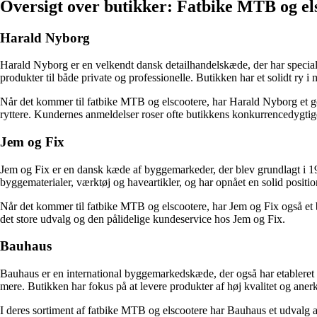
Oversigt over butikker: Fatbike MTB og el
Harald Nyborg
Harald Nyborg er en velkendt dansk detailhandelskæde, der har speciali
produkter til både private og professionelle. Butikken har et solidt ry i m
Når det kommer til fatbike MTB og elscootere, har Harald Nyborg et g
ryttere. Kundernes anmeldelser roser ofte butikkens konkurrencedygtig
Jem og Fix
Jem og Fix er en dansk kæde af byggemarkeder, der blev grundlagt i 198
byggematerialer, værktøj og haveartikler, og har opnået en solid positio
Når det kommer til fatbike MTB og elscootere, har Jem og Fix også et b
det store udvalg og den pålidelige kundeservice hos Jem og Fix.
Bauhaus
Bauhaus er en international byggemarkedskæde, der også har etableret s
mere. Butikken har fokus på at levere produkter af høj kvalitet og anerk
I deres sortiment af fatbike MTB og elscootere har Bauhaus et udvalg 