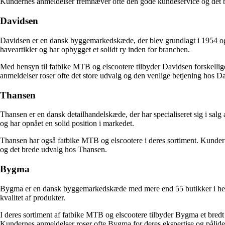
Kundernes anmeldelser fremhæver ofte den gode kundeservice og det 
Davidsen
Davidsen er en dansk byggemarkedskæde, der blev grundlagt i 1954 og h
haveartikler og har opbygget et solidt ry inden for branchen.
Med hensyn til fatbike MTB og elscootere tilbyder Davidsen forskellige
anmeldelser roser ofte det store udvalg og den venlige betjening hos D
Thansen
Thansen er en dansk detailhandelskæde, der har specialiseret sig i salg
og har opnået en solid position i markedet.
Thansen har også fatbike MTB og elscootere i deres sortiment. Kunder
og det brede udvalg hos Thansen.
Bygma
Bygma er en dansk byggemarkedskæde med mere end 55 butikker i hele la
kvalitet af produkter.
I deres sortiment af fatbike MTB og elscootere tilbyder Bygma et bredt
Kundernes anmeldelser roser ofte Bygma for deres ekspertise og pålide