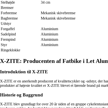
Stelhøjde
34 cm
Bremser
Forbremse
Mekanisk skivebremse
Bagbremse
Mekanisk skivebremse
Udstyr
Forgaffel
Aluminium
Sadelpind
Aluminium
Frempind
Aluminium
Styr
Aluminium
Ringeklokke
X-ZITE: Producenten af Fatbike i Let Alu
Introduktion til X-ZITE
X-ZITE er en anerkendt producent af kvalitetscykler og -udstyr, der har s
produkter af højeste kvalitet er X-ZITE blevet et førende brand på mar
Historie og Baggrund
X-ZITE blev grundlagt for over 20 år siden af en gruppe cykelentusias