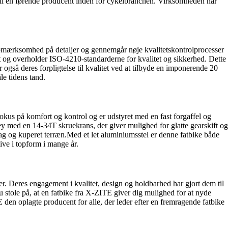
 til en førende producent inden for cykelbranchen. Virksomheden har
 opmærksomhed på detaljer og gennemgår nøje kvalitetskontrolprocesser
tet og overholder ISO-4210-standarderne for kvalitet og sikkerhed. Dette
 også deres forpligtelse til kvalitet ved at tilbyde en imponerende 20
le tidens tand.
fokus på komfort og kontrol og er udstyret med en fast forgaffel og
ey med en 14-34T skruekrans, der giver mulighed for glatte gearskift og
rlag og kuperet terræn.Med et let aluminiumsstel er denne fatbike både
ive i topform i mange år.
ter. Deres engagement i kvalitet, design og holdbarhed har gjort dem til
u stole på, at en fatbike fra X-ZITE giver dig mulighed for at nyde
den oplagte producent for alle, der leder efter en fremragende fatbike